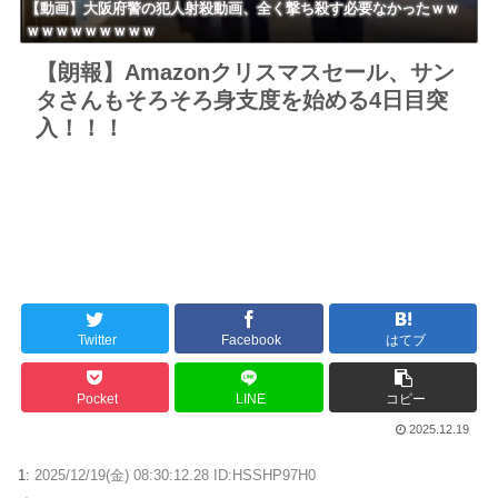
【動画】大阪府警の犯人射殺動画、全く撃ち殺す必要なかったｗｗ
ｗｗｗｗｗｗｗｗｗ
【朗報】Amazonクリスマスセール、サン
タさんもそろそろ身支度を始める4日目突
入！！！
Twitter
Facebook
はてブ
Pocket
LINE
コピー
2025.12.19
1:
2025/12/19(金) 08:30:12.28 ID:HSSHP97H0