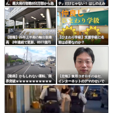
ん、最大発行部数653万部から急
テ」だけじゃない！ はしのえみ
降下でついに100万部を割ってし
「来なかったんですよ…」
まうｗｗｗｗｗｗｗ
【朗報】26年上半期の輸出額最
【ひまわり学級】支援学級に名
高 2年連続で更新、8977億円
前は必要なのか？
農水省「インバウンドの増加に
伴い、日本食の認知度が向上」
【動画】かもしれない運転、限
【悲報】食用コオロギの会社、
界突破ｗｗｗｗｗｗｗｗｗｗｗ
インターネットのデマのせいで
ｗｗｗｗｗｗ
倒産ｗｗｗｗｗｗｗｗｗｗｗｗ