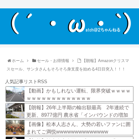
ホーム
セール・お得情報
【朗報】Amazonクリスマ
スセール、サンタさんもそろそろ身支度を始める4日目突入！！！
人気記事リストRSS
【動画】かもしれない運転、限界突破ｗｗｗｗ
ｗｗｗｗｗｗｗｗｗｗｗｗｗ
【朗報】26年上半期の輸出額最高 2年連続で
更新、8977億円 農水省「インバウンドの増加
に伴い、日本食の認知度が向上」
【画像】松本人志さん、大勢の若いファンに囲
まれてご満悦wwwwwwwwwwwwww