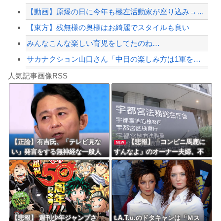
【動画】原爆の日に今年も極左活動家が座り込み→県警に強制排除される動画が話題に
【緊急速報】NYで警官が黒人男性の首を絞め、暴動第二波不可避へ
【東方】残無様の奥様はお綺麗でスタイルも良い
みんなこんな楽しい育児をしてたのね…
サカナクション山口さん「中日の楽しみ方は1軍をファーム戦として見る。勝敗じゃない...
Powered by livedoor 相互RSS
【中国】毎年恒例の大洪水、今年もヤバい 湖北省秭帰県で山洪水が市街地を直撃、工場...
人気記事画像RSS
勇者♀「仲間に支払うはずのお金で新しい装備買っちゃったから>>3する」
8/4のニュース
日本旅行キャンセルすべきか…1万年ぶり史上最大級の火山の兆し＝韓国の反応
更新中止のお知らせ
【正論】有吉氏、「テレビ見な
【悲報】「コンビニ馬鹿に
NEW
い」発言をする無神経な一般人
すんなよ」のオーナー夫婦、不
海外「おめでとうタキ！」リヴァプール南野がバースデーゴール！！
に憤慨ｗｗｗｗｗｗｗ
起訴ｗｗｗｗｗｗｗｗ
Powered by livedoor 相互RSS
【悲報】 週刊少年ジャンプさ
t.A.T.u.のドタキャンは「Ｍス