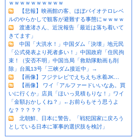
ｗｗｗｗｗｗｗｗｗｗ
【悲報】映画館の客、ほぼバイオテロレベ
ルのやらかしで観客が避難する事態にｗｗｗｗ
渡邊渚さん、近況報告「最近は落ち着いて
きてます」
中国「大洪水！」中国ダム「決壊」地元民
「公式発表より死者多い！」中国政府「住民拘
束！（安否不明」中国当局「救助隊動画も削
除」台風13号「三峡ダム接近中」→
【画像】フジテレビでえちえち水着JK…
【画像】 ワイ「アルファードいいなあ。買
いに行くか」店員「ほいっ見積もりな！」ワイ
「金額おかしくね？」←お前らもそう思うよ
な？？？？？
北朝鮮、日本に警告。「戦犯国家に戻ろう
としている日本に軍事的選択肢を検討」