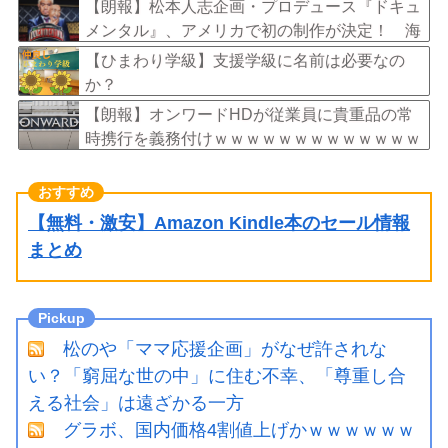
【朗報】松本人志企画・プロデュース『ドキュ
メンタル』、アメリカで初の制作が決定！ 海
外タイトル『LOL』として世界25ヶ国・地域で
【ひまわり学級】支援学級に名前は必要なの
展開
か？
【朗報】オンワードHDが従業員に貴重品の常
時携行を義務付けｗｗｗｗｗｗｗｗｗｗｗｗｗ
【無料・激安】Amazon Kindle本のセール情報
まとめ
松のや「ママ応援企画」がなぜ許されな
い？「窮屈な世の中」に住む不幸、「尊重し合
える社会」は遠ざかる一方
グラボ、国内価格4割値上げかｗｗｗｗｗｗ