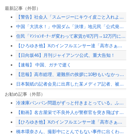
最新記事（外部）
【警告】社会人「スムージーにキウイ皮ごと入れよ。これ美容にいいんだよね〜」→ 結...
中国「大洪水！」中国ダム「決壊」地元民「公式発表より死者多い！」中国政府「住民拘...
住民「ﾏﾝｼｮﾝｵｰﾅｰが変わって家賃が8万円→12万円にすると言われた、とても...
【ひろゆき他】Xのインフルエンサー達「高市さぁ、為替介入で我々の税金11兆円が消...
【日向坂46】月刊ジャイアンツ公式、重大告知！
【速報】 中国、ガチで逝く
【悲報】高市総理、避難所の挨拶に10秒もいなかったと被災者から暴露されるｗｗｗｗ...
日本製紙の記者会見に出席した某メディア記者、被害者の個人情報を執拗に聞き出そうと...
【画像】『例のチー牛のイラスト』にそっくりすぎる男の子wwwwwww
お勧め記事（外部）
冷凍庫パンパン問題がずっと付きまとっている。ふるさと納税も頼みたいけれど入れる場...
死去した有名作家の遺作が予約開始、すると『信じられない問い合わせがあった』と書店...
【動画】名古屋栄で不良外人が警察官を突き飛ばす。逮捕しろやｗｗｗ
【言葉狩り】「ママ応援」が炎上して謝罪…もう何も言えない
【ひろゆき他】Xのインフルエンサー達「高市さぁ、為替介入で我々の税金11兆円が消...
【悲報】 有吉、一般人に「ド正論」を叩きつけて炎上ｗｗｗｗｗｗｗｗ
橋本環奈さん、撮影中にとんでもない事件に出くわす…警察も出動
【配信者】「金バエ」のSNS更新が1週間途絶え、様々な憶測が飛び交う。1週間ぶり...