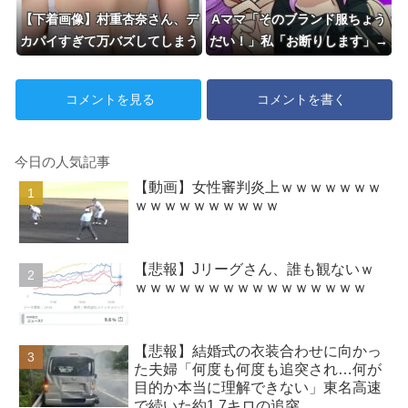
【下着画像】村重杏奈さん、デ
Aママ「そのブランド服ちょう
カパイすぎて万バズしてしまう
だい！」私「お断りします」→
wwwwwwww
母親に報告したら逆ギレされ、
とんでもない要求をされて…
コメントを見る
コメントを書く
今日の人気記事
【動画】女性審判炎上ｗｗｗｗｗｗｗ
ｗｗｗｗｗｗｗｗｗｗ
【悲報】Jリーグさん、誰も観ないｗ
ｗｗｗｗｗｗｗｗｗｗｗｗｗｗｗｗ
【悲報】結婚式の衣装合わせに向かっ
た夫婦「何度も何度も追突され…何が
目的か本当に理解できない」東名高速
で続いた約1.7キロの追突