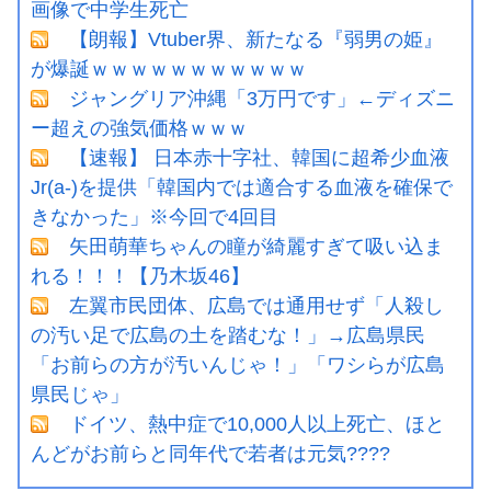
画像で中学生死亡
【朗報】Vtuber界、新たなる『弱男の姫』
が爆誕ｗｗｗｗｗｗｗｗｗｗｗ
ジャングリア沖縄「3万円です」←ディズニ
ー超えの強気価格ｗｗｗ
【速報】 日本赤十字社、韓国に超希少血液
Jr(a-)を提供「韓国内では適合する血液を確保で
きなかった」※今回で4回目
矢田萌華ちゃんの瞳が綺麗すぎて吸い込ま
れる！！！【乃木坂46】
左翼市民団体、広島では通用せず「人殺し
の汚い足で広島の土を踏むな！」→広島県民
「お前らの方が汚いんじゃ！」「ワシらが広島
県民じゃ」
ドイツ、熱中症で10,000人以上死亡、ほと
んどがお前らと同年代で若者は元気????