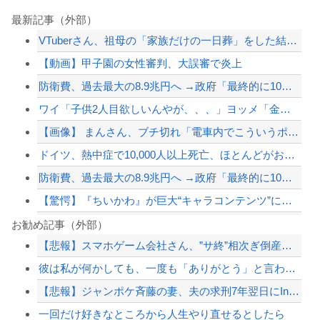
最新記事（外部）
VTuberさん、祖母の「家族だけの一日葬」をした結果ｗｗｗｗｗｗｗ
【動画】甲子園の女性審判、大誤審で炎上
防衛費、過去最大の8.9兆円へ →政府「最終的に10兆円規模になる可能性」
ワイ「子供2人目欲しいんやが、、、」ヨッメ「金は？育児は？私の仕事は？キャリアは...
【画像】 まんさん、ブチ切れ「電車内でこういうポジのおじ、ガチでイラネ」→
ドイツ、熱中症で10,000人以上死亡、ほとんどがお前らと同年代で若者は元気💪
防衛費、過去最大の8.9兆円へ →政府「最終的に10兆円規模になる可能性」
【驚愕】『ちいかわ』が巨大“キャラコンテンツ”になった理由
【サッカー】韓国サッカー協会、性接待疑惑 日本人審判も含まれると報道 「Jリーグ...
お勧め記事（外部）
【悲報】スマホゲーム会社さん、”サ終”相次ぎ倒産しまくってる模様
【完結編】友人から俺の嫁と子が不審な男と歩いてると聞いた俺。単身赴任先から興信所...
彼は私が何かしても、一度も「ありがとう」と言わない
【地震】東京練馬区で震度2、千葉や神奈川でも揺れ…お前ら気付いた？
【悲報】ジャンポケ斉藤の妻、夫の求刑7年翌日にInstagram更新「楽しすぎた...
ジャンポケ斎藤と代理人のやりとり、「地獄すぎて完全にコントになってる……」と衝撃...
一回だけ好きなところから人生やり直せるとしたら
【配信者】「金バエ」のSNS更新が1週間途絶え、様々な憶測が飛び交う。1週間ぶり...