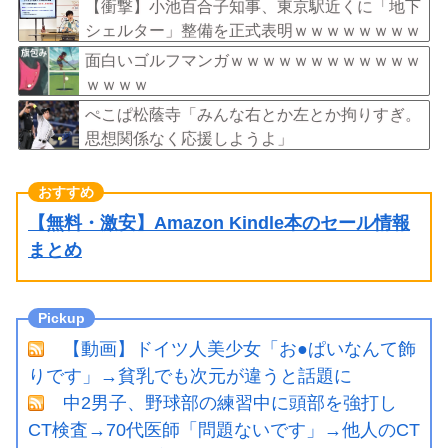
ｗ
【衝撃】小池百合子知事、東京駅近くに「地下
シェルター」整備を正式表明ｗｗｗｗｗｗｗｗ
ｗ
面白いゴルフマンガｗｗｗｗｗｗｗｗｗｗｗｗ
ｗｗｗｗ
ぺこぱ松蔭寺「みんな右とか左とか拘りすぎ。
思想関係なく応援しようよ」
【無料・激安】Amazon Kindle本のセール情報
まとめ
【動画】ドイツ人美少女「お●ぱいなんて飾
りです」→貧乳でも次元が違うと話題に
中2男子、野球部の練習中に頭部を強打し
CT検査→70代医師「問題ないです」→他人のCT