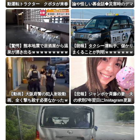
動運転トラクター クボタが来春
論や怪しい募金話◆災害時のデマ
に発売！！！
注意、専門家は「一次情報チェッ
クを」
【驚愕】熊本地震で居酒屋から温
【朗報】タクシー運転手、儲かり
泉が湧き出るｗｗｗｗｗｗｗｗｗ
まくることが判明ｗｗｗｗｗｗｗ
ｗｗｗ
ｗｗｗｗｗｗｗｗｗｗｗｗｗｗｗ
ｗｗｗ
【動画】大阪府警の犯人射殺動
【悲報】ジャンポケ斉藤の妻、夫
画、全く撃ち殺す必要なかったｗ
の求刑7年翌日にInstagram更新
ｗｗｗｗｗｗｗｗｗｗ
「楽しすぎた」