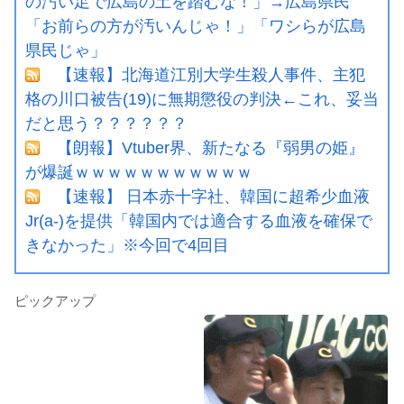
の汚い足で広島の土を踏むな！」→広島県民
「お前らの方が汚いんじゃ！」「ワシらが広島
県民じゃ」
【速報】北海道江別大学生殺人事件、主犯
格の川口被告(19)に無期懲役の判決←これ、妥当
だと思う？？？？？？
【朗報】Vtuber界、新たなる『弱男の姫』
が爆誕ｗｗｗｗｗｗｗｗｗｗｗ
【速報】 日本赤十字社、韓国に超希少血液
Jr(a-)を提供「韓国内では適合する血液を確保で
きなかった」※今回で4回目
ピックアップ