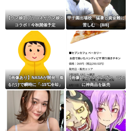
【ウマ娘】プリコネがウマ娘と
甲子園出場校 猛暑と資金難に
コラボ！今秋開催予定
苦しむ [8/8]
【画像あり】NASAが開発、着
【画像】セブンイレブン、つい
るだけで瞬時に「-15℃冷却」
に神商品を販売
する冷感ポンチョ3,980円！