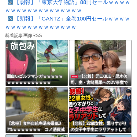
【朗報】「東京大学物語」88円セールｗｗｗｗ
ｗｗｗｗｗｗｗｗｗｗｗｗｗｗ
【朗報】「GANTZ」全巻100円セールｗｗｗｗ
ｗｗｗｗｗｗｗｗｗｗｗｗｗ
新着記事画像RSS
面白いゴルフマンガｗｗｗｗｗ
【悲報】元EXILE・黒木啓
NEW
ｗｗｗｗｗｗｗｗｗｗｗ
司、妻・宮崎麗果へのDV事案で
逮捕されていた！宮崎は全身打
撲、頭部裂傷及び打撲、頸部損
傷・・・
【悲報】食料自給率過去最低3
【悲報】22歳女性、通りすがり
7%ｗｗｗｗｗｗｗ コメ消費減
の女子中学生にラリアットして
響く・・・
逮捕されるｗｗｗｗｗｗｗｗｗ