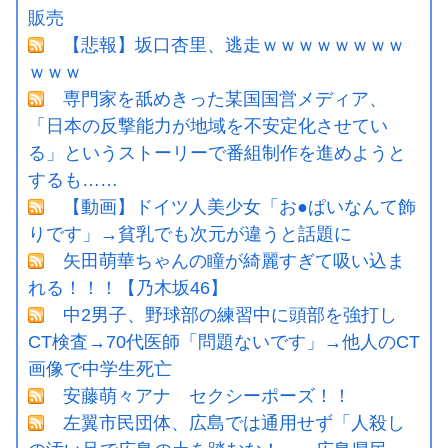
販売
【悲報】坂口杏里、逃走ｗｗｗｗｗｗｗｗ
ｗｗｗ
専門家を舐めきった某国国営メディア、
「日本の反撃能力が地域を不安定化させてい
る」というストーリーで番組制作を進めようと
するも……
【動画】ドイツ人美少女「お●ぱいなんて飾
りです」→貧乳でも次元が違うと話題に
矢田萌華ちゃんの瞳が綺麗すぎて吸い込ま
れる！！！【乃木坂46】
中2男子、野球部の練習中に頭部を強打し
CT検査→70代医師「問題ないです」→他人のCT
画像で中学生死亡
安藤萌々アナ セクシーポーズ！！
左翼市民団体、広島では通用せず「人殺し