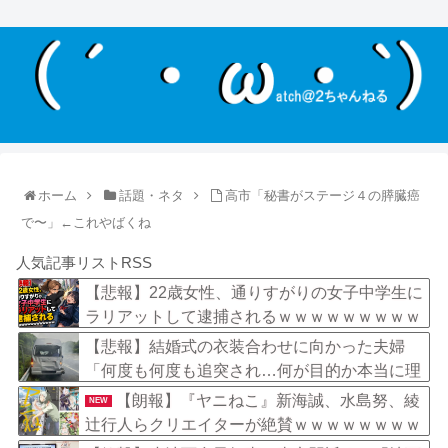
ホーム
話題・ネタ
高市「秘書がステージ４の膵臓癌
で〜」←これやばくね
人気記事リストRSS
【悲報】22歳女性、通りすがりの女子中学生に
ラリアットして逮捕されるｗｗｗｗｗｗｗｗｗ
ｗｗｗｗ
【悲報】結婚式の衣装合わせに向かった夫婦
「何度も何度も追突され…何が目的か本当に理
解できない」東名高速で続いた約1.7キロの追
【朗報】『ヤニねこ』新海誠、水島努、綾
NEW
突
辻行人らクリエイターが絶賛ｗｗｗｗｗｗｗｗ