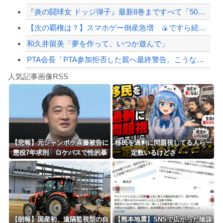
『炎の闘球女 ドッジ弾子』最新8巻まですべて「50％ポイント還元」セール！3,5...
【緊急速報】NYで警官が黒人男性の首を絞め、暴動第二波不可避へ
【次の覇権は？】スマホゲー倒産急増 🍙ですら続くのに…
和久井留美「夢を作って、いつか遊んで」
PTA会長「PTA参加拒否した親へ最終警告。こうなってもいい？」
Powered by livedoor 相互RSS
【朗報】高市政権、「四国新幹線」を史上初めて検討開始
人気記事画像RSS
【動画】タイのティパンコーン王子が日本人女性とデートか？
8/4のニュース
日本旅行キャンセルすべきか…1万年ぶり史上最大級の火山の兆し＝韓国の反応
更新中止のお知らせ
【悲報】元ジャンポケ斉藤被告に
移民を過剰に問題視してる人ら一
懲役7年求刑 ロケバスで性的暴
定数いるけどさ・・・
海外「おめでとうタキ！」リヴァプール南野がバースデーゴール！！
行の罪ｗｗｗｗｗｗｗｗｗ
Powered by livedoor 相互RSS
【朗報】国産初、遠隔監視型の自
【熊本地震】SNSで広がった陰謀