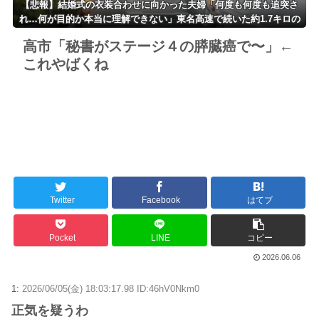
【悲報】結婚式の衣装合わせに向かった夫婦「何度も何度も追突さ
れ…何が目的か本当に理解できない」東名高速で続いた約1.7キロの
追突
高市「秘書がステージ４の膵臓癌で〜」←
これやばくね
Twitter
Facebook
はてブ
Pocket
LINE
コピー
2026.06.06
1:
2026/06/05(金) 18:03:17.98 ID:46hV0Nkm0
正気を疑うわ