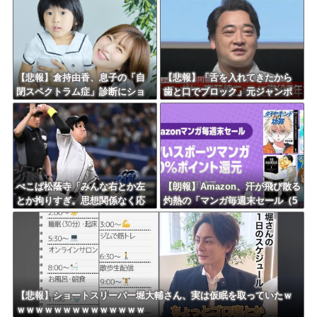
ｗｗｗｗ
【悲報】倉持由香、息子の「自
【悲報】「舌を入れてきたから
閉スペクトラム症」診断にショ
歯と口でブロック」元ジャンポ
ックで涙… 見逃していた乳幼児
ケ斉藤の不同意性交公判
期のサインとは？
ぺこぱ松蔭寺「みんな右とか左
【朗報】Amazon、汗が飛び散る
とか拘りすぎ。思想関係なく応
灼熱の「マンガ毎週末セール（5
援しようよ」
0%還元）」を開催ｗｗｗｗｗｗ
ｗｗｗｗ
【悲報】ショートスリーパー堀大輔さん、実は仮眠を取っていたｗ
ｗｗｗｗｗｗｗｗｗｗｗｗｗｗ