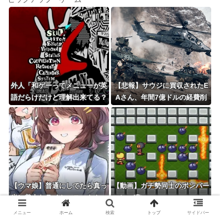
外人「和ゲーってメニューが英
【悲報】サウジに買収されたE
語だらけだけど理解出来てる？
Aさん、年間7億ドルの経費削
美的センスでわざとそうして
減+大規模レイオフ実施
る？」
【ウマ娘】普通にしてたら真っ
【動画】ガチ勢同士のボンバー
当に美人なライトハローさん。
マン、凄いｗｗｗｗｗｗｗｗｗ
（結局飲んでしまう）
ｗｗｗ
メニュー
ホーム
検索
トップ
サイドバー