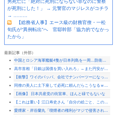
男死亡に「絶対に死刑にならない罪なのに警察
が死刑にした！」 → 元警官のマジレスがコチラ
→ ………
【総務省人事】エース級の財務官僚・一松
旬氏が“異例転出”へ 官邸幹部「協力的でなかっ
たから」
最新記事（外部）
中国とロシア海軍艦艇4隻が日本列島を一周…防衛省が全航路を公開！
高市首相「日銀は国債を買い入れろ」←また円安が進行するやん
【衝撃】ワイのパッパ、会社でナンバーツーになった結果ｗｗｗｗｗｗｗｗｗｗ
同僚の美人に土下座して必死に頼んだらこうなるｗｗｗ
【画像】 日本共産党の街宣車、ほんと碌でもないな
【これは重い】江口寿史さん「自分の絵ごと、このジャンルはそろそろ終わりかな」
愛煙家・岸谷蘭丸「喫煙者の権利がマジで侵害されてる」と私見 「いくら税金を我々が...