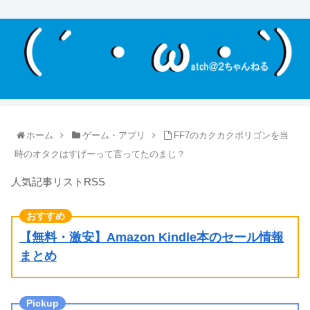
ホーム
ゲーム・アプリ
FF7のカクカクポリゴンを当
時のオタクはすげーって言ってたのまじ？
人気記事リストRSS
【無料・激安】Amazon Kindle本のセール情報
まとめ