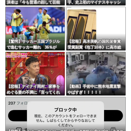
演者は「今も普通の顔して芸能
字、史上初のマイナスキャッシ
活動してる」ネット「受信料を
ュフローに陥る・・・
取るくらいなら詳細を伝えよ」
【驚愕】サッカー王国ブラジル
【悲報】高木美帆の国民栄誉賞
で進むサッカー離れ 36％が
受賞副賞《包丁10本》に高市総
「関心なし」
理の名前も刻印ｗｗｗｗｗｗｗ
ｗｗ
【悲報】ナイナイ岡村、家事を
【動画】手術中に熊本地震直撃
めぐる妻の不満に「言ってくれ
やばすぎ！！！！！
たら済む話やん」になるみ「バ
イトやったらクビやで」説教受
け黙り込む