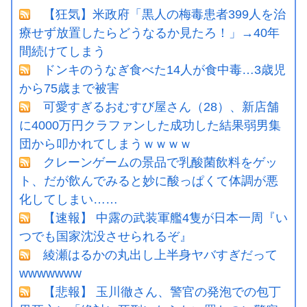
【狂気】米政府「黒人の梅毒患者399人を治
療せず放置したらどうなるか見たろ！」→40年
間続けてしまう
ドンキのうなぎ食べた14人が食中毒…3歳児
から75歳まで被害
可愛すぎるおむすび屋さん（28）、新店舗
に4000万円クラファンした成功した結果弱男集
団から叩かれてしまうｗｗｗｗ
クレーンゲームの景品で乳酸菌飲料をゲッ
ト、だが飲んでみると妙に酸っぱくて体調が悪
化してしまい……
【速報】 中露の武装軍艦4隻が日本一周『い
つでも国家沈没させられるぞ』
綾瀬はるかの丸出し上半身ヤバすぎだって
wwwwwww
【悲報】 玉川徹さん、警官の発泡での包丁