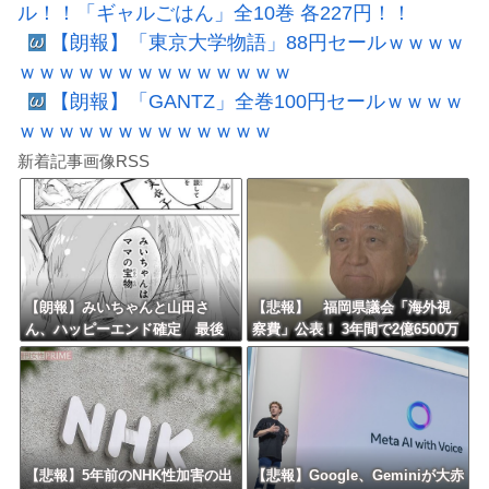
ル！！「ギャルごはん」全10巻 各227円！！
【朗報】「東京大学物語」88円セールｗｗｗｗ
ｗｗｗｗｗｗｗｗｗｗｗｗｗｗ
【朗報】「GANTZ」全巻100円セールｗｗｗｗ
ｗｗｗｗｗｗｗｗｗｗｗｗｗ
新着記事画像RSS
【朗報】みいちゃんと山田さ
【悲報】 福岡県議会「海外視
ん、ハッピーエンド確定 最後
察費」公表！ 3年間で2億6500万
はママに埋葬される
円ｗｗｗｗｗｗｗｗｗ
【悲報】5年前のNHK性加害の出
【悲報】Google、Geminiが大赤