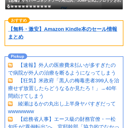
【悲報】サイバーコネクトツーの松山氏、JUMP公式にブロックされ
るｗｗｗｗｗｗｗｗｗｗｗ
【無料・激安】Amazon Kindle本のセール情報
まとめ
【速報】外人の医療費未払いが多すぎたの
で病院が外人の治療を断るようになってしまう
【狂気】米政府「黒人の梅毒患者399人を治
療せず放置したらどうなるか見たろ！」→40年
間続けてしまう
綾瀬はるかの丸出し上半身ヤバすぎだって
wwwwwww
【総務省人事】エース級の財務官僚・一松
旬氏が“異例転出”へ 官邸幹部「協力的でなかっ