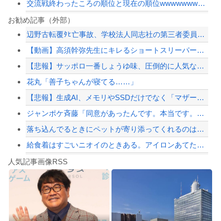
交流戦終わったころの順位と現在の順位wwwwwwwwwwwwwwwwwwww
ダイエット中のワイ、空腹で狂いそう……
お勧め記事（外部）
辺野古転覆ﾀﾋ亡事故、学校法人同志社の第三者委員会が調査報告書を公表 … 安全配...
「高市早苗はどんだけ自己顕示欲が強いんだ」と左派が『高木美帆氏に送られた包丁セッ...
【動画】高須幹弥先生にキレるショートスリーパー・堀大輔氏が怖いと話題にｗｗｗｗｗ...
【朗報】中居正広さん、また聖人エピソードが追加されるｗｗｗｗｗ
【悲報】サッポロ一番しょうゆ味、圧倒的に人気なしｗｗｗｗｗｗｗｗｗｗ
日本の商船が中国に臨検された場合は「台湾軍が対応」と台湾軍トップ！
花丸「善子ちゃんが寝てる……」
【配信者】「金バエ」のSNS更新が1週間途絶え、様々な憶測が飛び交う。1週間ぶり...
【悲報】生成AI、メモリやSSDだけでなく「マザーボード」まで値上げさせてしまい...
【緊急速報】NYで警官が黒人男性の首を絞め、暴動第二波不可避へ
ジャンポケ斉藤「同意があったんです。本当です。信じて下さい」 ←何でこの主張が通...
落ち込んでるときにペットが寄り添ってくれるのは本当になぐさめようとしてるの？
給食着はすごいニオイのときある。アイロンあてたときにむせ込むほどにクッッッサ！っ...
Powered by livedoor 相互RSS
【第一位】車で要らない装備、「電動シート」に決まる・・・
人気記事画像RSS
【動画】高速道路を走行中の車からリアガラスが飛んでくる事故(ﾟoﾟ)
8/4のニュース
日本旅行キャンセルすべきか…1万年ぶり史上最大級の火山の兆し＝韓国の反応