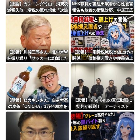
更新中止のお知らせ
【正論】カンニング竹山、消費税
NHK職員が番組出演者から性被害
減税失敗→増税の流れ想像「次誰
報告も放置の衝撃対応、中居正広
海外「おめでとうタキ！」リヴァプール南野がバースデーゴール！！
が総理やりたいと思います？」
と国分太一の事例もNHKは「加害
者を守る」のか、指摘される“隠
蔽体質”
Powered by livedoor 相互RSS
【悲報】川淵三郎さん、北中米W
【悲報】「消費税減税と値上げの
杯振り返り『サッカーに幻滅した
関係」「価格据え置きや便乗値上
人多いのでは…』
げへの懸念」 – 消費税減税時の
小売価格の動向に注目集まる
【朗報】ヒカキンさん、自身考案
【悲報】King Gnuの宣伝動画に
の麦茶「ONICHA」1万4400本を
批判が殺到！ アーティスト
熊本県に発送ｗｗｗｗｗｗｗ
に“好感度”ばかり求める時代への
違和感