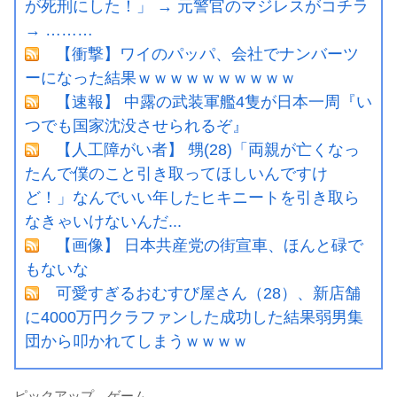
が死刑にした！」 → 元警官のマジレスがコチラ
→ ………
【衝撃】ワイのパッパ、会社でナンバーツ
ーになった結果ｗｗｗｗｗｗｗｗｗｗ
【速報】 中露の武装軍艦4隻が日本一周『い
つでも国家沈没させられるぞ』
【人工障がい者】 甥(28)「両親が亡くなっ
たんで僕のこと引き取ってほしいんですけ
ど！」なんでいい年したヒキニートを引き取ら
なきゃいけないんだ...
【画像】 日本共産党の街宣車、ほんと碌で
もないな
可愛すぎるおむすび屋さん（28）、新店舗
に4000万円クラファンした成功した結果弱男集
団から叩かれてしまうｗｗｗｗ
ピックアップ ゲーム