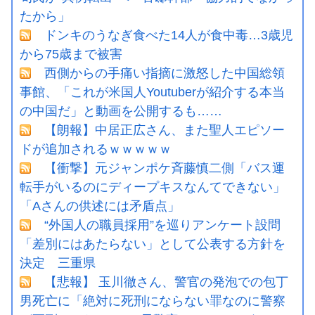
たから」
ドンキのうなぎ食べた14人が食中毒…3歳児
から75歳まで被害
西側からの手痛い指摘に激怒した中国総領
事館、「これが米国人Youtuberが紹介する本当
の中国だ」と動画を公開するも……
【朗報】中居正広さん、また聖人エピソー
ドが追加されるｗｗｗｗｗ
【衝撃】元ジャンポケ斉藤慎二側「バス運
転手がいるのにディープキスなんてできない」
「Aさんの供述には矛盾点」
“外国人の職員採用”を巡りアンケート設問
「差別にはあたらない」として公表する方針を
決定 三重県
【悲報】 玉川徹さん、警官の発泡での包丁
男死亡に「絶対に死刑にならない罪なのに警察