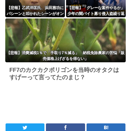
【悲報】乙武洋匡氏、浜田雅功に
【悲報】「グレーな案件やるか」
パシーンと叩かれたシーンがオン
少年の闇バイト募り侵入盗繰り返
エアされず「障害者相手だと放送
す 容疑で中学生2人含む7人逮
されなくなる。俺、逆差別だと思
捕・・・
って」
【悲報】消費減税1％で「手取り7％減る」 納税免除農家の苦悩「販
売価格上げざるを得ない」
FF7のカクカクポリゴンを当時のオタクは
すげーって言ってたのまじ？