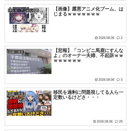
【画像】露悪アニメ化ブーム、は
マンガ・アニメ・小説
じまるｗｗｗｗｗｗｗ
2026.08.06
2
【悲報】「コンビニ馬鹿にすんな
話題・ネタ
よ」のオーナー夫婦、不起訴ｗｗ
ｗｗｗｗｗｗ
2026.08.06
3
移民を過剰に問題視してる人ら一
話題・ネタ
定数いるけどさ・・・
2026.08.06
29