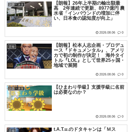
【朗報】26年上半期の輸出額最
話題・ネタ
高 2年連続で更新、8977億円 農
水省「インバウンドの増加に伴
い、日本食の認知度が向上」
2026.08.06
0
【朗報】松本人志企画・プロデュ
芸能
ース『ドキュメンタル』、アメリ
カで初の制作が決定！ 海外タイ
トル『LOL』として世界25ヶ国・
地域で展開
2026.08.06
0
【ひまわり学級】支援学級に名前
話題・ネタ
は必要なのか？
2026.08.06
0
t.A.T.u.のドタキャンは「Ｍス
芸能