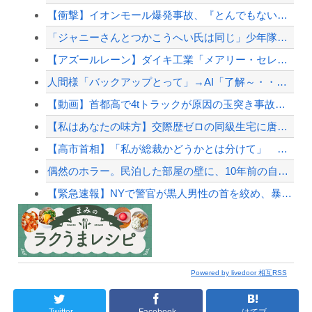
【衝撃】イオンモール爆発事故、『とんでもない事実』が判明してしまう・・・・・・
「ジャニーさんとつかこうへい氏は同じ」少年隊・錦織一清が明かすレジェンドの共通点と我...
【アズールレーン】ダイキ工業「メアリー・セレスト グリムナイト・リーパー」フィギュア...
人間様「バックアップとって」→AI「了解～・・・あ、間違えた」→ガチで洒落にならない...
【動画】首都高で4tトラックが原因の玉突き事故に巻き込まれた軽バンの車載。
【私はあなたの味方】交際歴ゼロの同級生宅に唐揚げや文庫本を20回以上届けた24歳女を...
【高市首相】「私が総裁かどうかとは分けて」 消費減税「2年後に私の責任で戻す」発言を...
偶然のホラー。民泊した部屋の壁に、10年前の自分が写った写真が飾られていた
【緊急速報】NYで警官が黒人男性の首を絞め、暴動第二波不可避へ
Powered by livedoor 相互RSS