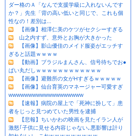
ダー格のＡ「なんで支援学級に入れないんです
か？」先生「背の高い低いと同じで、これも個
性なの！差別は...
【画像】相澤仁美のケツがセクシーすぎる
山之内すず、意外とお胸が大きかった
【画像】影山優佳のメイド服姿がエッチす
ぎると話題ｗｗｗｗ
【動画】ブラジルまんさん、信号待ちでお●
ぱい丸だしｗｗｗｗｗｗｗｗｗｗｗｗ
【画像】避難所の女がHすぎるｗｗｗｗｗ
【画像】仙台育英のマネージャー可愛すぎ
wwwwwwwwwwwwwwwwwww
【速報】病院の屋上で「死神に扮して」患
者をじっと見つめていた男性を逮捕
【悲報】ちいかわの映画を見たイラン人が
激怒｢子供に見せる内容じゃない｡悪影響は計り
知れない｣←これw w w w w w w w w