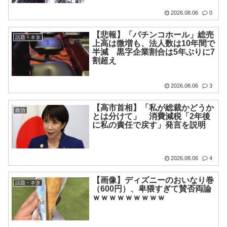
2026.08.06
0
【悲報】「パチンコホール」総売
話題・ネタ
上高は微増も、法人数は10年間で
半減 黒字企業割合は5年ぶりに7
割超え
2026.08.06
3
【高市首相】「私が総裁かどうか
政治
とは分けて」 消費減税「2年後
に私の責任で戻す」発言を説明
2026.08.06
4
【画像】ディズニーのおいなり巻
話題・ネタ
（600円）、卑猥すぎて賛否両論
ｗｗｗｗｗｗｗｗｗ