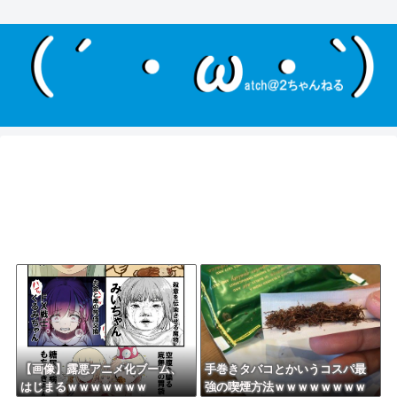
【画像】露悪アニメ化ブーム、
手巻きタバコとかいうコスパ最
はじまるｗｗｗｗｗｗｗ
強の喫煙方法ｗｗｗｗｗｗｗｗ