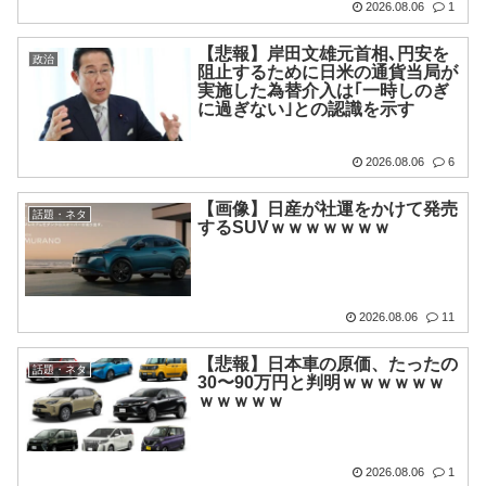
2026.08.06
1
【悲報】岸田文雄元首相､円安を
政治
阻止するために日米の通貨当局が
実施した為替介入は｢一時しのぎ
に過ぎない｣との認識を示す
2026.08.06
6
【画像】日産が社運をかけて発売
話題・ネタ
するSUVｗｗｗｗｗｗｗ
2026.08.06
11
【悲報】日本車の原価、たったの
話題・ネタ
30〜90万円と判明ｗｗｗｗｗｗ
ｗｗｗｗｗ
2026.08.06
1