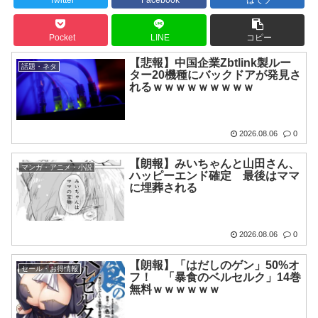
Twitter
Facebook
はてブ
Pocket
LINE
コピー
【悲報】中国企業Zbtlink製ルー
話題・ネタ
ター20機種にバックドアが発見さ
れるｗｗｗｗｗｗｗｗｗ
2026.08.06
0
【朗報】みいちゃんと山田さん、
マンガ・アニメ・小説
ハッピーエンド確定 最後はママ
に埋葬される
2026.08.06
0
【朗報】「はだしのゲン」50%オ
セール・お得情報
フ！ 「暴食のベルセルク」14巻
無料ｗｗｗｗｗｗ