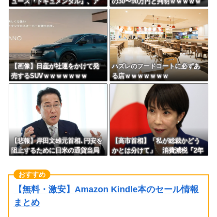
ュース『ドキュメンタル』、ア
の30〜90万円と判明ｗｗｗｗｗ
メリカで初の制作が決定！ 海
ｗｗｗｗｗｗ
外タイトル『LOL』として世界2
5ヶ国・地域で展開
【画像】日産が社運をかけて発
ハズレのフードコートに必ずあ
売するSUVｗｗｗｗｗｗｗ
る店ｗｗｗｗｗｗｗ
【悲報】岸田文雄元首相､円安を
【高市首相】「私が総裁かどう
阻止するために日米の通貨当局
かとは分けて」 消費減税「2年
が実施した為替介入は｢一時しの
後に私の責任で戻す」発言を説
ぎに過ぎない｣との認識を示す
明
【無料・激安】Amazon Kindle本のセール情報
まとめ