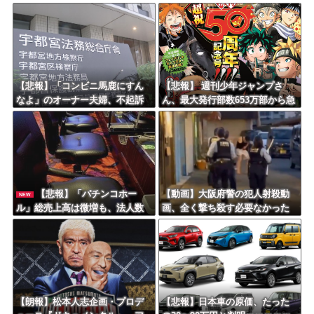
ｗｗｗｗｗ
【悲報】「コンビニ馬鹿にすん
【悲報】 週刊少年ジャンプさ
なよ」のオーナー夫婦、不起訴
ん、最大発行部数653万部から急
ｗｗｗｗｗｗｗｗ
降下でついに100万部を割ってし
まうｗｗｗｗｗｗｗ
【悲報】「パチンコホー
【動画】大阪府警の犯人射殺動
NEW
ル」総売上高は微増も、法人数
画、全く撃ち殺す必要なかった
は10年間で半減 黒字企業割合
ｗｗｗｗｗｗｗｗｗｗｗ
は5年ぶりに7割超え
【朗報】松本人志企画・プロデ
【悲報】日本車の原価、たった