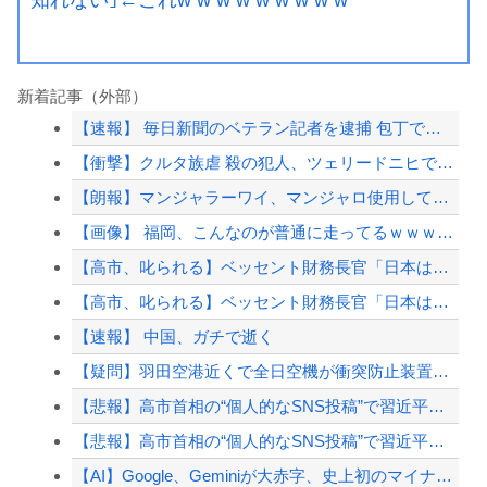
新着記事（外部）
【速報】 毎日新聞のベテラン記者を逮捕 包丁で夫を脅した容疑
【衝撃】クルタ族虐 殺の犯人、ツェリードニヒで確定！クロロの演劇のせいで2人も無駄死...
【朗報】マンジャラーワイ、マンジャロ使用して8週間たった結果
【画像】 福岡、こんなのが普通に走ってるｗｗｗｗｗｗｗｗｗｗｗｗｗｗｗｗ
【高市、叱られる】ベッセント財務長官「日本は利上げして政権は金融・財政政策をとっとと...
【高市、叱られる】ベッセント財務長官「日本は利上げして政権は金融・財政政策をとっとと...
【速報】 中国、ガチで逝く
【疑問】羽田空港近くで全日空機が衝突防止装置で作動回避。これで「ニアミスではない」っ...
【悲報】高市首相の“個人的なSNS投稿”で習近平ブチギレ説ｗｗｗｗｗ
【悲報】高市首相の“個人的なSNS投稿”で習近平ブチギレ説ｗｗｗｗｗ
【AI】Google、Geminiが大赤字、史上初のマイナスキャッシュフローに陥る