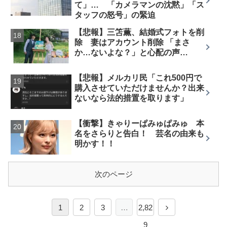
て」… 「カメラマンの沈黙」「ス
タッフの怒号」の緊迫
【悲報】三笘薫、結婚式フォトを削
除 妻はアカウント削除 「まさ
か…ないよな？」と心配の声…
【悲報】メルカリ民「これ500円で
購入させていただけませんか？出来
ないなら法的措置を取ります」
【衝撃】きゃりーぱみゅぱみゅ 本
名をさらりと告白！ 芸名の由来も
明かす！！
次のページ
1
2
3
…
2,82
9