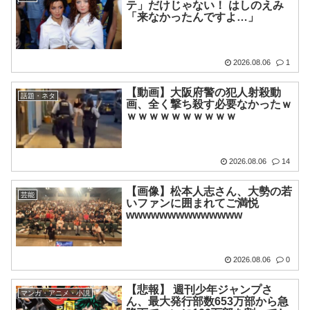
テ」だけじゃない！ はしのえみ
「来なかったんですよ…」
2026.08.06
1
【動画】大阪府警の犯人射殺動
話題・ネタ
画、全く撃ち殺す必要なかったｗ
ｗｗｗｗｗｗｗｗｗｗ
2026.08.06
14
【画像】松本人志さん、大勢の若
芸能
いファンに囲まれてご満悦
wwwwwwwwwwwwww
2026.08.06
0
【悲報】 週刊少年ジャンプさ
マンガ・アニメ・小説
ん、最大発行部数653万部から急