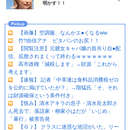
明かす！！
【画像】空調服、なんかエ●くなるww
竹?由佳アナ ピタパンのお尻！！
【閲覧注意】元臆女キャバ嬢の首吊り自●配
信、拡散されまくって終わるｗｗｗｗｗｗｗ
高市政権「減税します」→財源「これから
考えます」
【速報】 記者「中革連は食料品消費税ゼロ
を公約に掲げていたが？」→階猛氏「そ、それ
は財源確保という条件付き」
【恨み】清水アキラの息子・清水良太郎さ
ん死去で、落語家・柳家小はだが「いじめ」
「暴行」被害告発
【ＧＪ】 クラスに迷惑な池沼がいた。リー