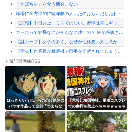
「かぼちゃ」を食う機会、ない
【悲報】韓国人のキムチ離れが問題にｗｗｗｗｗ
職場に全方位的に喧嘩腰の人いたのおもいだしたわ～
【配信者】「金バエ」のSNS更新が1週間途絶え、様々な憶測が飛び交う。1週間ぶり...
【悲報】中日井上「ミスではない。野球は常にギャンブル」
【緊急速報】NYで警官が黒人男性の首を絞め、暴動第二波不可避へ
ゴッホって結局なにがそんなに凄いの？ 何が評価されてるのか教えて
【謎ムーブ】女子の多く、なぜか性格悪い方に惹かれてしまう
【労災】作業員が裁断機で両手を切断されてしまう大事故の映像。
Powered by livedoor 相互RSS
AI絵師による『手描き詐称』、大問題になる・・・「今のAI画像はここまで来てる。...
人気記事画像RSS
これを何て呼ぶかでおっさん診断できるよな
8/4のニュース
日本旅行キャンセルすべきか…1万年ぶり史上最大級の火山の兆し＝韓国の反応
更新中止のお知らせ
はっきりいうね、もののけ以降の
【悲報】靖国神社、軍服コスプレ
パヤオ作品って全部「つまらな
での参拝を禁止へｗｗｗｗｗｗｗ
海外「おめでとうタキ！」リヴァプール南野がバースデーゴール！！
い」
ｗｗｗｗｗｗｗｗｗｗｗｗ