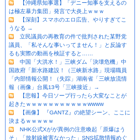
【沖縄県知事選】「デニー知事を支えるの
は極左暴力集団」発言で大炎上ｗｗｗ
【深刻】スマホのエロ広告、やりすぎてこ
うなる →
立民議員の再教育の件で批判された某野党
議員、「私そんな事いってません！」と反論す
るも実際の動画を検証すると……
中国「大洪水！」三峡ダム「決壊危機」中
国政府「新水路建設！（三峡新水路」現場職員
「内部情報公開！（失踪」湖南省「三峡放流情
報（画像」台風13号「三峡接近」→
【悲報】今日ソープ行ったら大変なことが
起きたｗｗｗｗｗｗｗｗｗｗｗwwww
【画像】 『GANTZ』の絶望シーン、ここに
決まるｗｗｗｗｗ
NHK公式Xがが異例の注意喚起「原爆はう
そ」「放射線被害なかった」SNS拡散情報めぐ