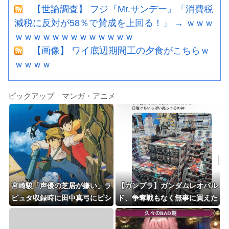
【世論調査】 フジ『Mr.サンデー』「消費税
減税に反対が58％で賛成を上回る！」 → ｗｗｗ
ｗｗｗｗｗｗｗｗｗｗｗｗｗ
【画像】 ワイ底辺期間工の夕食がこちらｗ
ｗｗｗｗ
ピックアップ マンガ・アニメ
宮崎駿「声優の芝居が嫌い」ラ
【ガンプラ】ガンダムレオパル
ピュタ収録時に田中真弓にピシ
ド、争奪戦もなく無事に買えた
ャリ・・・
模様…欲しい時に買えるのが一
番だよね…