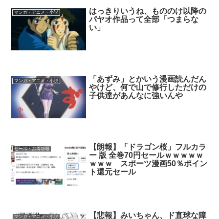
はっきりいうね、もののけ以降の
マンガ・アニメ・小説
パヤオ作品って全部「つまらな
い」
「あずみ」とかいう漫画読んだん
マンガ・アニメ・小説
やけど、何で山で修行しただけの
子供達があんなに強いんや
【朗報】「ドラゴン桜」フルカラ
セール・お得情報
ー 版 全巻70円セールｗｗｗｗｗ
ｗｗｗ スポーツ漫画50％ポイン
ト還元セール
【悲報】みいちゃん、ド直球な障
マンガ・アニメ・小説