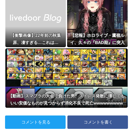
【衝撃画像】22年前の秋葉
【悲報】ホロライブ・鷹嶺ル
原、凄すぎる…これは…
イ、久々の『BAD期』に突入
していたことを告白
【動画】スマブラの大会で負けた男、ストレス発散に壊しても
いい安価なものが見つからず消化不良で死亡wwwwwwwww
コメントを見る
コメントを書く