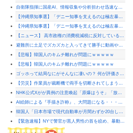
自衛隊指揮に国産AI、情報収集や分析担わせ迅速な意思決定…「サカナAI」有力・中国製...
【沖縄県知事選】「デニー知事を支えるのは極左暴力集団」発言で大炎上ｗｗｗ
【沖縄県知事選】「デニー知事を支えるのは極左暴力集団」発言で大炎上ｗｗｗ
【ニュース】 高市政権の消費税減税に反対している９人の自民党議員が全て判明！！！！ ...
避難所に土足でズカズカと入ってきて勝手に動画や写真を撮影したメディア取材陣、挙句の果...
【悲報】韓国人のキムチ離れが問題にｗｗｗｗｗ
【悲報】韓国人のキムチ離れが問題にｗｗｗｗｗ
ゴッホって結局なにがそんなに凄いの？ 何が評価されてるのか教えて
【労災】作業員が裁断機で両手を切断されてしまう大事故の映像。
NHK公式Xがが異例の注意喚起「原爆はうそ」「放射線被害なかった」SNS拡散情報めぐ...
AI絵師による『手描き詐称』、大問題になる・・・「今のAI画像はここまで来てる。見分...
韓国人「日本市場で現代自動車が月間わずか20台しか売れない現実‥」→「ブランド力が通...
【緊急速報】NYで警官が黒人男性の首を絞め、暴動第二波不可避へ