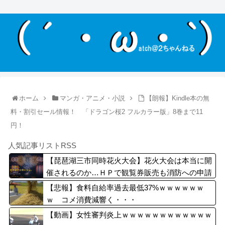
ホーム
マンガ・アニメ・小説
【朗報】Kindle本の無
料・割引セール情報！ 「ドラゴン桜2 フルカラー版」8巻まで11
円！
人気記事リストRSS
【琵琶湖三市同時花火大会】花火大会は本当に開
催されるのか…ＨＰで観覧券販売も消防への申請
なし、３自治体は「関与してない」と声明
【悲報】食料自給率過去最低37%ｗｗｗｗｗｗ
ｗ コメ消費減響く・・・
【動画】女性審判炎上ｗｗｗｗｗｗｗｗｗｗｗｗ