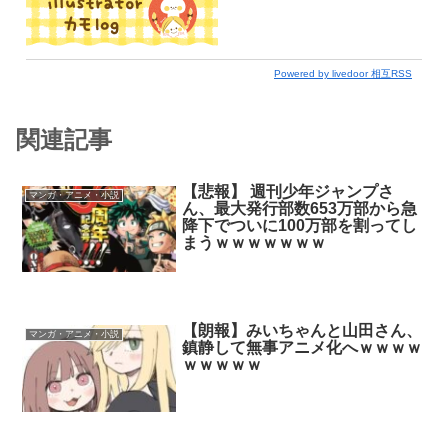
Powered by livedoor 相互RSS
関連記事
【悲報】 週刊少年ジャンプさ
マンガ・アニメ・小説
ん、最大発行部数653万部から急
降下でついに100万部を割ってし
まうｗｗｗｗｗｗｗ
【朗報】みいちゃんと山田さん、
マンガ・アニメ・小説
鎮静して無事アニメ化へｗｗｗｗ
ｗｗｗｗｗ