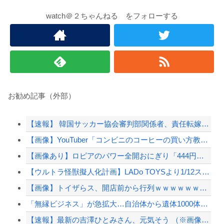
watch＠２ちゃんねる をフォローする
お勧め記事（外部）
【速報】 韓国サッカー協会審判部関係者、責任転嫁「外国人審判たちが先にマッサージを望...
【画像】YouTuber「コンビニのコーヒーの買い方教えます！」→3日でとんでもない...
【画像あり】ロピアのパワー全開おにぎり「444円」がコチラｗｗｗｗｗ
【ウルトラ怪獣擬人化計画】LADo TOYSより1/12スケールアクションフィギュア...
【画像】トイザらス、開店前から行列ｗｗｗｗｗｗｗｗｗｗｗｗｗｗｗｗ
「無縁ビジネス」が急拡大…自治体から遺体1000体超を引き取る業者も
【速報】最新の吉澤ひとみさん、元気そう （※画像あり）