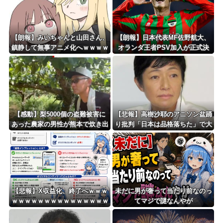
【朗報】みいちゃんと山田さん、
【朗報】日本代表MF佐野航大、
鎮静して無事アニメ化へｗｗｗｗ
オランダ王者PSV加入が正式決
ｗｗｗｗｗ
定！ NEC史上最高額の移籍、最
大約31億円か！！
【感動】梨5000個の盗難被害に
【悲報】高樹沙耶のアニソン盆踊
あった農家の男性が熊本で炊き出
り批判「日本は品格落ちた」で大
しや支援物資、現地で目にし
論争！過去の大麻発言にも飛び
た“助け合いの輪”
火…「炎上気味なので」自ら幕引
き図る
【悲報】X収益化、終了へｗｗｗ
未だに男が奢って当たり前なのっ
ｗｗｗｗｗｗｗｗｗｗｗｗｗｗｗ
てマジで謎なんやが