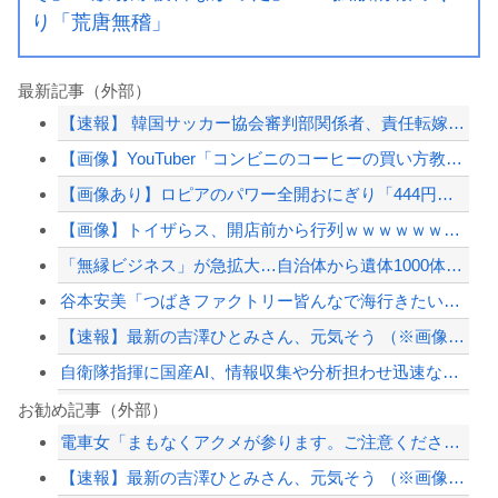
り「荒唐無稽」
最新記事（外部）
【速報】 韓国サッカー協会審判部関係者、責任転嫁「外国人審判たちが先にマッサージ...
【画像】YouTuber「コンビニのコーヒーの買い方教えます！」→3日でとんでも...
【画像あり】ロピアのパワー全開おにぎり「444円」がコチラｗｗｗｗｗ
【画像】トイザらス、開店前から行列ｗｗｗｗｗｗｗｗｗｗｗｗｗｗｗｗ
「無縁ビジネス」が急拡大…自治体から遺体1000体超を引き取る業者も
谷本安美「つばきファクトリー皆んなで海行きたい！！！！！」
【速報】最新の吉澤ひとみさん、元気そう （※画像あり）
自衛隊指揮に国産AI、情報収集や分析担わせ迅速な意思決定…「サカナAI」有力・中...
【沖縄県知事選】「デニー知事を支えるのは極左暴力集団」発言で大炎上ｗｗｗ
お勧め記事（外部）
電車女「まもなくアクメが参ります。ご注意ください」
【ニュース】 高市政権の消費税減税に反対している９人の自民党議員が全て判明！！！...
【速報】最新の吉澤ひとみさん、元気そう （※画像あり）
避難所に土足でズカズカと入ってきて勝手に動画や写真を撮影したメディア取材陣、挙句...