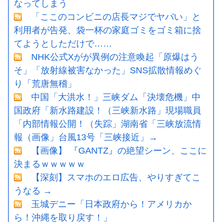
なってしまう
「ここのコンビニの店長マジでヤバい」と
利用者が告発、袋一杯の家庭ゴミをゴミ箱に捨
てようとしただけで……
NHK公式Xがが異例の注意喚起「原爆はう
そ」「放射線被害なかった」SNS拡散情報めぐ
り「荒唐無稽」
中国「大洪水！」三峡ダム「決壊危機」中
国政府「新水路建設！（三峡新水路」現場職員
「内部情報公開！（失踪」湖南省「三峡放流情
報（画像」台風13号「三峡接近」→
【画像】 『GANTZ』の絶望シーン、ここに
決まるｗｗｗｗｗ
【深刻】スマホのエロ広告、やりすぎてこ
うなる →
玉城デニー「日本政府から！アメリカか
ら！沖縄を取り戻す！」