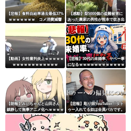
Powered by livedoor 相互RSS
【悲報】食料自給率過去最低37%
【感動】梨5000個の盗難被害に
ｗｗｗｗｗｗｗ コメ消費減響
あった農家の男性が熊本で炊き出
く・・・
しや支援物資、現地で目にし
た“助け合いの輪”
【動画】女性審判炎上ｗｗｗｗｗ
【悲報】30代の未婚率、ヤベー事
ｗｗｗｗｗｗｗｗｗｗｗｗ
になるｗｗｗｗｗｗｗｗｗｗｗｗ
ｗ
【朗報】みいちゃんと山田さん、
【悲報】彫り師YouTuber「タト
鎮静して無事アニメ化へｗｗｗｗ
ゥー入れてる奴は全員バカです。
ｗｗｗｗｗ
すごい民度低い」