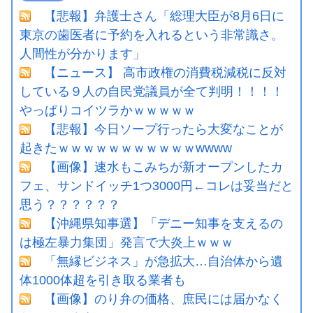
【悲報】弁護士さん「総理大臣が8月6日に
東京の歯医者に予約を入れるという非常識さ。
人間性が分かります」
【ニュース】 高市政権の消費税減税に反対
している９人の自民党議員が全て判明！！！！
やっぱりコイツラかｗｗｗｗｗ
【悲報】今日ソープ行ったら大変なことが
起きたｗｗｗｗｗｗｗｗｗｗｗwwww
【画像】速水もこみちが新オープンしたカ
フェ、サンドイッチ1つ3000円←コレは妥当だと
思う？？？？？？
【沖縄県知事選】「デニー知事を支えるの
は極左暴力集団」発言で大炎上ｗｗｗ
「無縁ビジネス」が急拡大…自治体から遺
体1000体超を引き取る業者も
【画像】のり弁の価格、庶民には届かなく