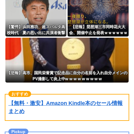
【驚愕】浜田雅功、超スパルタ高
【悲報】琵琶湖三市同時花火大
校時代 夏の思い出に共演者衝撃
会、開催中止を発表ｗｗｗｗｗｗ
「ええ？」「それはかわいそう」
ｗｗｗｗｗｗ
【悲報】高市、国民栄誉賞で記念品に自分の名前を入れ自分メインの
PV撮影して炎上中w w w w w w w w w
【無料・激安】Amazon Kindle本のセール情報
まとめ