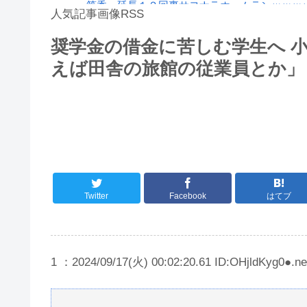
筒香、延長１２回裏サヨナラホームランｗｗｗ
人気記事画像RSS
警察や検察が冤罪率をデータとして公表すべき
奨学金の借金に苦しむ学生へ 
【動画】タイのティパンコーン王子が日本人女
えば田舎の旅館の従業員とか」
8/4のニュース
日本旅行キャンセルすべきか…1万年ぶり史上
更新中止のお知らせ
海外「おめでとうタキ！」リヴァプール南野が
Twitter
Facebook
はてブ
1 ：2024/09/17(火) 00:02:20.61 ID:OHjldKyg0●.ne