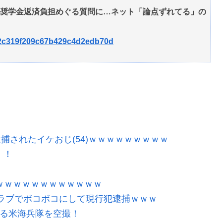
奨学金返済負担めぐる質問に…ネット「論点ずれてる」の
3ff2c319f209c67b429c4d2edb70d
逮捕されたイケおじ(54)ｗｗｗｗｗｗｗｗｗ
！！
ｗｗｗｗｗｗｗｗｗｗｗｗ
ラブでボコボコにして現行犯逮捕ｗｗｗ
する米海兵隊を空撮！