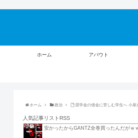
ホーム
アバウト
ホーム
政治
奨学金の借金に苦しむ学生へ 小泉
人気記事リストRSS
安かったからGANTZ全巻買ったんだがｗ