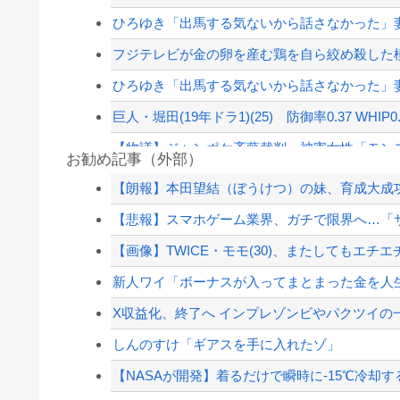
ひろゆき「出馬する気ないから話さなかった」妻
フジテレビが金の卵を産む鶏を自ら絞め殺した模
ひろゆき「出馬する気ないから話さなかった」妻
巨人・堀田(19年ドラ1)(25) 防御率0.37 WHIP0.6
【物議】ジャンポケ斉藤裁判、被害女性「モンス
お勧め記事（外部）
【悲報】瀬戸環奈がスタイルよすぎて一般男性
【朗報】本田望結（ぼうけつ）の妹、育成大成
左翼市民団体、広島では通用せず「人殺しの汚い
【悲報】スマホゲーム業界、ガチで限界へ…「サ
PTA会長「PTA参加拒否した親へ最終警告。こ
【画像】TWICE・モモ(30)、またしてもエチエチ
海外「日本は戦勝国なんだよ」 戦後の日本人
新人ワイ「ボーナスが入ってまとまった金を人生
【配信者】「金バエ」のSNS更新が1週間途絶え
X収益化、終了へ インプレゾンビやパクツイの
【緊急速報】NYで警官が黒人男性の首を絞め
しんのすけ「ギアスを手に入れたゾ」
【NASAが開発】着るだけで瞬時に-15℃冷却する