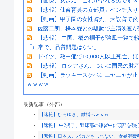
【画像】女さん「これがヤれる男ですｗｗ
【悲報】仙台育英の女部員←ベンチ入り
【動画】甲子園の女性審判、大誤審で炎
佐藤二朗、橋本愛との騒動で主演映画が
【悲報】 中国、橋の欄干が強風一発で粉
「正常で、品質問題はない」
ドイツ、熱中症で10,000人以上死亡、
【悲報】 ロシアさん、ついに国民の財
【動画】ラッキースケベにニヤニヤが止
ｗｗｗｗ
最新記事（外部）
【速報】ひろゆき、離婚へｗｗｗ
【速報】 中2男子、野球部の練習中に頭部を強打し
【悲報】日本人、バカかもしれない。食品消費税減税