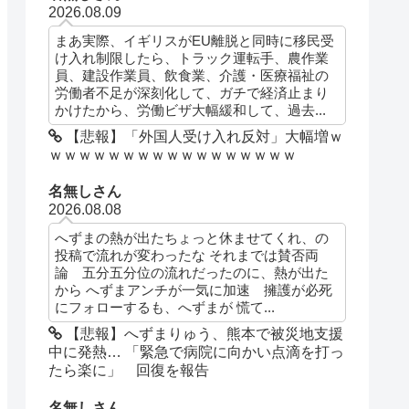
2026.08.09
まあ実際、イギリスがEU離脱と同時に移民受
け入れ制限したら、トラック運転手、農作業
員、建設作業員、飲食業、介護・医療福祉の
労働者不足が深刻化して、ガチで経済止まり
かけたから、労働ビザ大幅緩和して、過去...
【悲報】「外国人受け入れ反対」大幅増ｗ
ｗｗｗｗｗｗｗｗｗｗｗｗｗｗｗｗｗ
名無しさん
2026.08.08
へずまの熱が出たちょっと休ませてくれ、の
投稿で流れが変わったな それまでは賛否両
論 五分五分位の流れだったのに、熱が出た
から へずまアンチが一気に加速 擁護が必死
にフォローするも、へずまが 慌て...
【悲報】へずまりゅう、熊本で被災地支援
中に発熱… 「緊急で病院に向かい点滴を打っ
たら楽に」 回復を報告
名無しさん