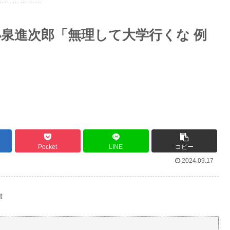
ｗｗｗｗｗｗ
だと思う
Powered by livedoor 相互RSS
小泉進次郎「無理して大学行くな 例
性とデートか？
最大級の火山の兆し＝韓国の反応
バースデーゴール！！
Pocket
LINE
コピー
2024.09.17
Powered by livedoor 相互RSS
t