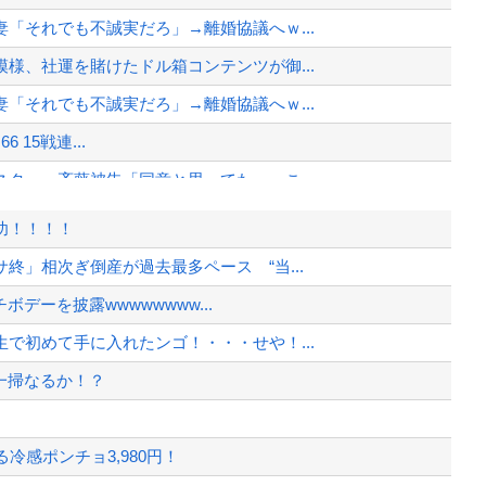
「それでも不誠実だろ」→離婚協議へｗ...
様、社運を賭けたドル箱コンテンツが御...
「それでも不誠実だろ」→離婚協議へｗ...
6 15戦連...
ター」斉藤被告「同意と思ってた」←こ...
が隣に並ぶとチンチクリンに見えてしまう
功！！！！
足で広島の土を踏むな！」→広島県民「...
終」相次ぎ倒産が過去最多ペース “当...
うなってもいい？」
ボデーを披露wwwwwwww...
の特別な生き様に各国から称賛の声
で初めて手に入れたンゴ！・・・せや！...
、様々な憶測が飛び交う。1週間ぶり...
一掃なるか！？
、暴動第二波不可避へ
冷感ポンチョ3,980円！