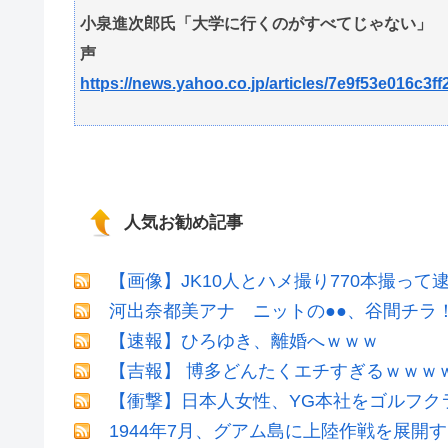
小泉進次郎氏「大学に行くのがすべてじゃない」 
声
https://news.yahoo.co.jp/articles/7e9f53e016c
人気お勧め記事
【画像】JK10人とハメ撮り770本撮って
河出奈都美アナ ニットの●●、谷間チラ
【速報】ひろゆき、離婚へｗｗｗ
【吉報】 博多どんたくエチすぎるｗｗｗ
【衝撃】日本人女性、YG本社をゴルフク
1944年7月、グアム島に上陸作戦を展開