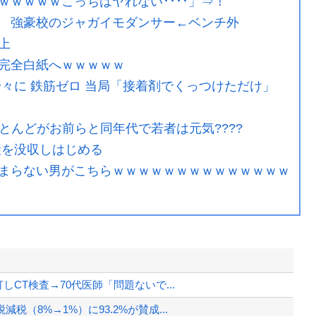
ｗｗｗｗこっちはヤれない････」⇒！
 強豪校のジャガイモダンサー←ベンチ外
上
完全白紙へｗｗｗｗｗ
々に 鉄筋ゼロ 当局「接着剤でくっつけただけ」
ほとんどがお前らと同年代で若者は元気????
産を没収しはじめる
まらない男がこちらｗｗｗｗｗｗｗｗｗｗｗｗｗｗ
CT検査→70代医師「問題ないで...
（8%→1%）に93.2%が賛成...