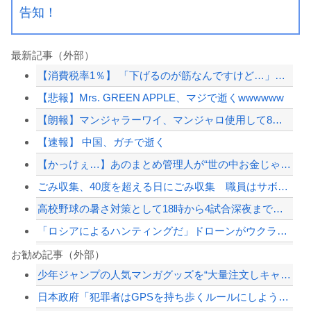
告知！
最新記事（外部）
【消費税率1％】 「下げるのが筋なんですけど…」消費減税で値下がりする分と同じだ...
【悲報】Mrs. GREEN APPLE、マジで逝くwwwwww
【朗報】マンジャラーワイ、マンジャロ使用して8週間たった結果
【速報】 中国、ガチで逝く
【かっけぇ…】あのまとめ管理人が“世の中お金じゃない”に共感‥‥「お金で忖度ばか...
ごみ収集、40度を超える日にごみ収集 職員はサボっていると思われたくなくて休めな...
高校野球の暑さ対策として18時から4試合深夜までやれば涼しいまま試合出来るじゃん
「ロシアによるハンティングだ」ドローンがウクライナの民間人を追い回して爆発…ゼレ...
「コンビニ、馬鹿にすんなよ」→あのオーナー夫婦、不起訴ｗｗｗｗｗｗｗｗｗ
お勧め記事（外部）
少年ジャンプの人気マンガグッズを“大量注文しキャンセル”繰り返したか 女逮捕 総...
【悲報】共同通信「高市総理、避難所3分間の被災地熊本視察動画に批判！」 → 内閣...
日本政府「犯罪者はGPSを持ち歩くルールにしよう。強制は可哀想🥺」
「コンビニ、馬鹿にすんなよ」→あのオーナー夫婦、不起訴ｗｗｗｗｗｗｗｗｗ