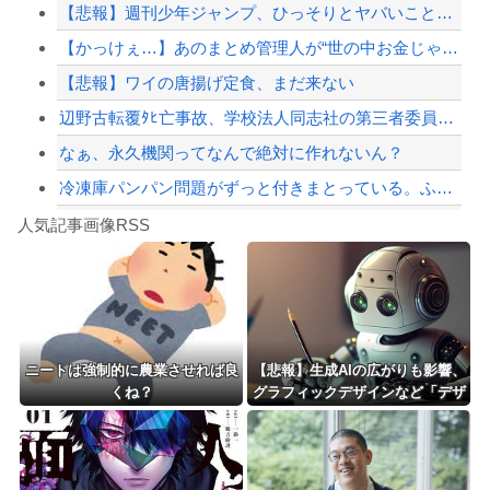
【悲報】週刊少年ジャンプ、ひっそりとヤバいことになっていた・・・
【動画】 新型のさすまた、限界突破ｗｗｗｗｗｗ
【かっけぇ…】あのまとめ管理人が“世の中お金じゃない”に共感‥‥「お金で忖度ばか...
【配信者】「金バエ」のSNS更新が1週間途絶え、様々な憶測が飛び交う。1週間ぶり...
【悲報】ワイの唐揚げ定食、まだ来ない
【緊急速報】NYで警官が黒人男性の首を絞め、暴動第二波不可避へ
辺野古転覆ﾀﾋ亡事故、学校法人同志社の第三者委員会が調査報告書を公表 … 安全配...
なぁ、永久機関ってなんで絶対に作れないん？
冷凍庫パンパン問題がずっと付きまとっている。ふるさと納税も頼みたいけれど入れる場...
Powered by livedoor 相互RSS
【動画】名古屋栄で不良外人が警察官を突き飛ばす。逮捕しろやｗｗｗ
人気記事画像RSS
勇者♀「仲間に支払うはずのお金で新しい装備買っちゃったから>>3する」
8/4のニュース
日本旅行キャンセルすべきか…1万年ぶり史上最大級の火山の兆し＝韓国の反応
更新中止のお知らせ
ニートは強制的に農業させれば良
【悲報】生成AIの広がりも影響、
くね？
グラフィックデザインなど「デザ
海外「おめでとうタキ！」リヴァプール南野がバースデーゴール！！
イン業」の倒産（負債1千万円以
上）が急増・・・