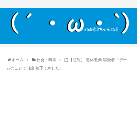
ホーム
社会・時事
【悲報】 遺体遺棄 容疑者「ゲー
ムのことで口論 包丁で刺した」