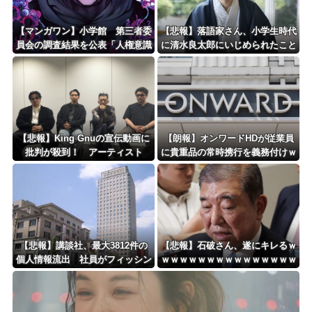
Powered by livedoor 相互RSS
【マンガワン】小学館 第三者委
【悲報】落語家さん、小学生時代
員会の調査結果を公表「人権意識
に清水良太郎にいじめられたこと
十分でなかった」 性加害歴ある
を告白
漫画家を別名義で起用
【悲報】King Gnuの宣伝動画に
【朗報】オンワードHDが従業員
批判が殺到！ アーティスト
に貴重品の常時携行を義務付けｗ
に“好感度”ばかり求める時代への
ｗｗｗｗｗｗｗｗｗｗｗｗ
違和感
【悲報】講談社、最大3812件の
【悲報】石破さん、遂にキレるｗ
個人情報流出 社員がフィッシン
ｗｗｗｗｗｗｗｗｗｗｗｗｗｗｗ
グメールに騙されるｗｗｗｗｗｗ
ｗｗ
ｗ