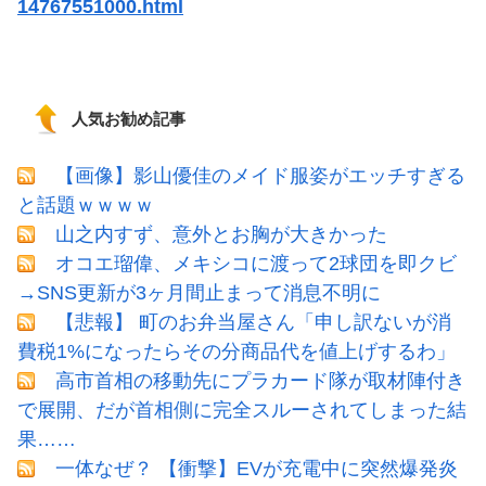
14767551000.html
人気お勧め記事
【画像】影山優佳のメイド服姿がエッチすぎる
と話題ｗｗｗｗ
山之内すず、意外とお胸が大きかった
オコエ瑠偉、メキシコに渡って2球団を即クビ
→SNS更新が3ヶ月間止まって消息不明に
【悲報】 町のお弁当屋さん「申し訳ないが消
費税1%になったらその分商品代を値上げするわ」
高市首相の移動先にプラカード隊が取材陣付き
で展開、だが首相側に完全スルーされてしまった結
果……
一体なぜ？ 【衝撃】EVが充電中に突然爆発炎