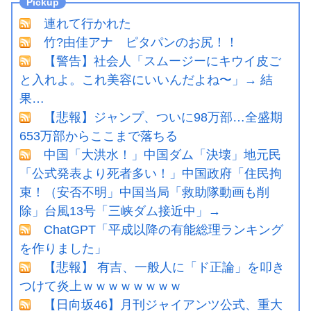
連れて行かれた
竹?由佳アナ ピタパンのお尻！！
【警告】社会人「スムージーにキウイ皮ご
と入れよ。これ美容にいいんだよね〜」→ 結
果…
【悲報】ジャンプ、ついに98万部…全盛期
653万部からここまで落ちる
中国「大洪水！」中国ダム「決壊」地元民
「公式発表より死者多い！」中国政府「住民拘
束！（安否不明」中国当局「救助隊動画も削
除」台風13号「三峡ダム接近中」→
ChatGPT「平成以降の有能総理ランキング
を作りました」
【悲報】 有吉、一般人に「ド正論」を叩き
つけて炎上ｗｗｗｗｗｗｗｗ
【日向坂46】月刊ジャイアンツ公式、重大