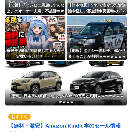
【悲報】「コンビニ馬鹿にすんな
【熊本地震】SNSで広がった陰謀
よ」のオーナー夫婦、不起訴ｗｗ
論や怪しい募金話◆災害時のデマ
ｗｗｗｗｗｗ
注意、専門家は「一次情報チェッ
クを」
移民を過剰に問題視してる人ら一
【朗報】タクシー運転手、儲かり
定数いるけどさ・・・
まくることが判明ｗｗｗｗｗｗｗ
ｗｗｗｗｗｗｗｗｗｗｗｗｗｗｗ
ｗｗｗ
【悲報】日本車の原価、たったの30〜90万円と判明ｗｗｗｗｗｗｗ
ｗｗｗｗ
【無料・激安】Amazon Kindle本のセール情報