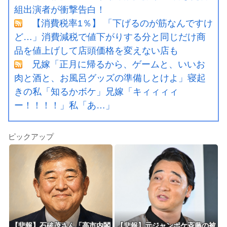
組出演者が衝撃告白！
【消費税率1％】 「下げるのが筋なんですけ
ど…」消費減税で値下がりする分と同じだけ商
品を値上げして店頭価格を変えない店も
兄嫁「正月に帰るから、ゲームと、いいお
肉と酒と、お風呂グッズの準備しとけよ」寝起
きの私「知るかボケ」兄嫁「キィィィィ
ー！！！！」私「あ…」
ピックアップ
【悲報】石破茂さん「高市内閣
【悲報】元ジャンポケ斉藤の被