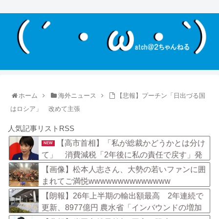
ホーム
海外ニュース
【悲報】プーチン「日出づる国
はロシア」 改めて主張
人気記事リストRSS
【高市首相】「私が総裁かどうかとは分け
NEW
て」 消費減税「2年後に私の責任で戻す」発
言を説明
【画像】松本人志さん、大勢の若いファンに囲
まれてご満悦wwwwwwwwwwwwww
【朗報】26年上半期の輸出額最高 2年連続で
更新、8977億円 農水省「インバウンドの増加