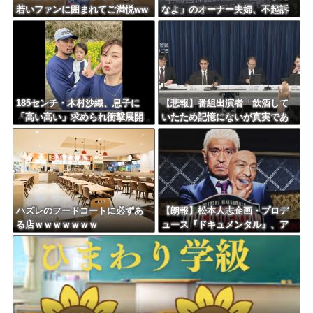
若いファンに囲まれてご満悦ww
なよ」のオーナー夫婦、不起訴
wwwwwwwwwwww
ｗｗｗｗｗｗｗｗ
185センチ・木村沙織、息子に
【悲報】番組出演者「飲酒して
「高い高い」求められ衝撃展開
いたため記憶にないが真実であ
激白 ｗｗｗｗｗｗｗｗｗｗ
れば申し訳ない」 NHK職員が
出演者から性被害
ハズレのフードコートに必ずあ
【朗報】松本人志企画・プロデ
る店ｗｗｗｗｗｗｗ
ュース『ドキュメンタル』、ア
メリカで初の制作が決定！ 海
外タイトル『LOL』として世界2
5ヶ国・地域で展開