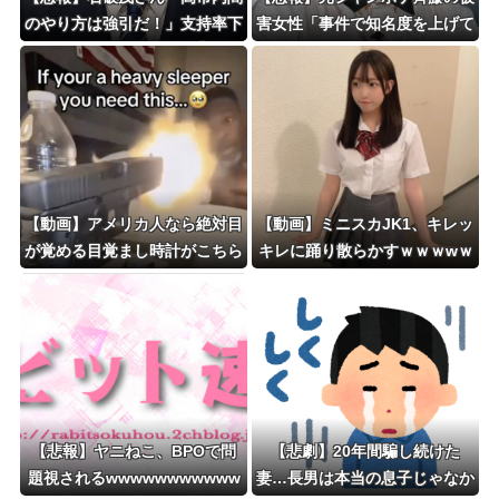
のやり方は強引だ！」支持率下
害女性「事件で知名度を上げて
落の理由を指摘 → ﾈｯﾄ「お前
バウムクーヘン売ったりTikTo
が言うな」「鳥取県だけ減税無
kライブしてて悔しさと怒りを
しで！」 ｗｗｗｗｗｗｗｗｗ
感じた」
ｗｗｗｗｗ
【動画】アメリカ人なら絶対目
【動画】ミニスカJK1、キレッ
が覚める目覚まし時計がこちら
キレに踊り散らかすｗｗｗwｗ
ｗｗｗｗｗ
ｗｗｗｗｗｗｗ❤
【悲報】ヤニねこ、BPOで問
【悲劇】20年間騙し続けた
題視されるwwwwwwwwwww
妻…長男は本当の息子じゃなか