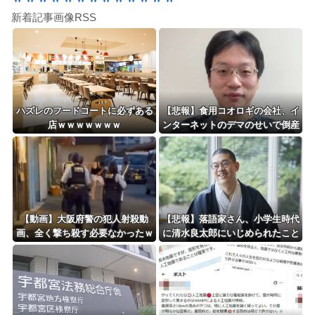
新着記事画像RSS
ハズレのフードコートに必ずある
【悲報】食用コオロギの会社、イ
店ｗｗｗｗｗｗｗ
ンターネットのデマのせいで倒産
ｗｗｗｗｗｗｗｗｗｗｗｗ
【動画】大阪府警の犯人射殺動
【悲報】落語家さん、小学生時代
画、全く撃ち殺す必要なかったｗ
に清水良太郎にいじめられたこと
ｗｗｗｗｗｗｗｗｗｗ
を告白