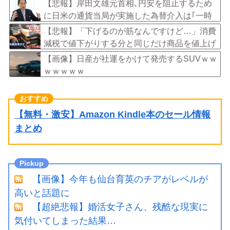
に伴い、日本食の認知度が向上」
【悲報】岸田文雄元首相､円安を阻止するため
に日米の通貨当局が実施した為替介入は｢一時
しのぎに過ぎない｣との認識を示す
【悲報】「下げるのが筋なんですけど…」消費
減税で値下がりする分と同じだけ商品を値上げ
して店頭価格を変えない店も…
【画像】日産が社運をかけて発売するSUVｗｗ
ｗｗｗｗｗ
【無料・激安】Amazon Kindle本のセール情報
まとめ
【画像】今年も仙台育英のチアがレベルが
高いと話題に
【超絶悲報】婚活女子さん、残酷な現実に
気付いてしまった結果…