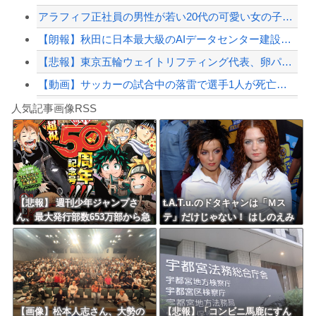
アラフィフ正社員の男性が若い20代の可愛い女の子以外には挨拶をしない
【緊急速報】NYで警官が黒人男性の首を絞め、暴動第二波不可避へ
【朗報】秋田に日本最大級のAIデータセンター建設へ 総事業費2兆円、UAEが巨額...
【悲報】東京五輪ウェイトリフティング代表、卵パックを盗んで逮捕ｗｗｗｗｗｗｗ
【動画】サッカーの試合中の落雷で選手1人が死亡、12人が負傷した事故。
Powered by livedoor 相互RSS
アガサ博士「今日はみんなでうなぎを食べに行くぞい」
人気記事画像RSS
【かっけぇ…】あのまとめ管理人が“世の中お金じゃない”に共感‥‥「お金で忖度ばか...
8/4のニュース
日本旅行キャンセルすべきか…1万年ぶり史上最大級の火山の兆し＝韓国の反応
更新中止のお知らせ
【悲報】 週刊少年ジャンプさ
t.A.T.u.のドタキャンは「Ｍス
ん、最大発行部数653万部から急
テ」だけじゃない！ はしのえみ
海外「おめでとうタキ！」リヴァプール南野がバースデーゴール！！
降下でついに100万部を割ってし
「来なかったんですよ…」
まうｗｗｗｗｗｗｗ
Powered by livedoor 相互RSS
【画像】松本人志さん、大勢の
【悲報】「コンビニ馬鹿にすん