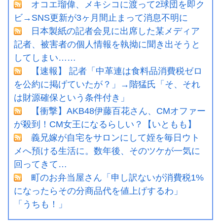
オコエ瑠偉、メキシコに渡って2球団を即ク
ビ→SNS更新が3ヶ月間止まって消息不明に
日本製紙の記者会見に出席した某メディア
記者、被害者の個人情報を執拗に聞き出そうと
してしまい……
【速報】 記者「中革連は食料品消費税ゼロ
を公約に掲げていたが？」→階猛氏「そ、それ
は財源確保という条件付き」
【衝撃】AKB48伊藤百花さん、CMオファー
が殺到！CM女王になるらしい？【いともも】
義兄嫁が自宅をサロンにして姪を毎日ウト
メへ預ける生活に。数年後、そのツケが一気に
回ってきて…
町のお弁当屋さん「申し訳ないが消費税1%
になったらその分商品代を値上げするわ」
「うちも！」