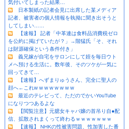
気付いてしまった結果…
日本製紙の記者会見に出席した某メディア
記者、被害者の個人情報を執拗に聞き出そうと
してしまい……
【速報】 記者「中革連は食料品消費税ゼロ
を公約に掲げていたが？」→階猛氏「そ、それ
は財源確保という条件付き」
義兄嫁が自宅をサロンにして姪を毎日ウト
メへ預ける生活に。数年後、そのツケが一気に
回ってきて…
【速報】へずまりゅうさん、完全に聖人の
顔へ←これw w w w w w w w
最近のテレビって、ただのでかいYouTube
になりつつあるよな
【閲覧注意】元臆女キャバ嬢の首吊り自●配
信、拡散されまくって終わるｗｗｗｗｗｗｗ
【速報】 NHKの性被害問題、性加害した番