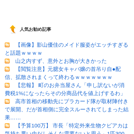
人気お勧め記事
【画像】影山優佳のメイド服姿がエッチすぎる
と話題ｗｗｗｗ
山之内すず、意外とお胸が大きかった
【閲覧注意】元臆女キャバ嬢の首吊り自●配
信、拡散されまくって終わるｗｗｗｗｗｗｗ
【悲報】 町のお弁当屋さん「申し訳ないが消
費税1%になったらその分商品代を値上げするわ」
高市首相の移動先にプラカード隊が取材陣付き
で展開、だが首相側に完全スルーされてしまった結
果……
【予算100万】 市長「特定外来生物クビアカは
気持ち悪い虫だしそんな需要ないと思う」1匹300