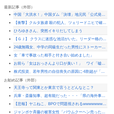
最新記事（外部）
中国「大洪水！」中国ダム「決壊」地元民「公式発表より死者多い！」中国政府「住民拘...
【衝撃】クルタ族虐 殺の犯人、ツェリードニヒで確定！クロロの演劇のせいで2人も無...
ひろゆきさん、突然イキりだしてしまう
【ＧＪ】 クラスに迷惑な池沼がいた。リーダー格のＡ「なんで支援学級に入れないんで...
24歳無職女、中学の同級生だった男性にストーカーして逮捕 全く親しくないのに20...
女「車で事故った相手と付き合い始めました」
お前ら「女はおっさんより口が臭い！」 ワイ「嘘つけバーカｗ」⇒w
株式投資、若年男性の自信喪失の原因に-6割超が「人生の敗者」自認
「外国人は日本人と同じ生活者で、地域の担い手」…多文化共生実現への提言、全国知事...
お勧め記事（外部）
天王寺って関東とか東京で言うとどんなとこ？
イオン爆発事故、原因はLPG漏れか…経産省が全国一斉点検
兵庫・斎藤知事、超有能だった・・・「県の海外事務所はすべて閉鎖で。直営する意味な...
【速報】 中国、ガチで逝く
【悲報】ヤニねこ、BPOで問題視されるwwwwwwwwwwwwwwwwwwwww...
【悲報】東京五輪ウェイトリフティング代表、卵パックを盗んで逮捕ｗｗｗｗｗｗｗ
ジャンポケ斉藤の被害女性「バウムクーヘン売ったりTikTokライブしててムカつい...
【配信者】「金バエ」のSNS更新が1週間途絶え、様々な憶測が飛び交う。1週間ぶり...