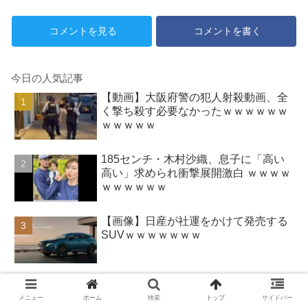
wwwwwwwwwwwww
った。その真実があまりにも衝
撃的すぎた結果…
コメントを見る
コメントを書く
今日の人気記事
【動画】大阪府警の犯人射殺動画、全
く撃ち殺す必要なかったｗｗｗｗｗｗ
ｗｗｗｗｗ
185センチ・木村沙織、息子に「高い
高い」求められ衝撃展開激白 ｗｗｗｗ
ｗｗｗｗｗｗ
【画像】日産が社運をかけて発売する
SUVｗｗｗｗｗｗｗ
ハズレのフードコートに必ずある店ｗ
ｗｗｗｗｗｗ
メニュー
ホーム
検索
トップ
サイドバー