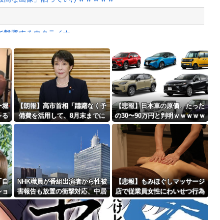
で撃墜するウクライナ。
めっちゃ欲しい
Powered by livedoor 相互RSS
権を手にしました！」俺「ほう君が萩野...
最大級の火山の兆し＝韓国の反応
ー堀
【朗報】高市首相「躊躇なく予
【悲報】日本車の原価、たった
レる
備費を活用して、8月末までに
の30〜90万円と判明ｗｗｗｗｗ
断水解消を目指す」 熊本地震
ｗｗｗｗｗｗ
バースデーゴール！！
「自
NHK職員が番組出演者から性被
【悲報】もみほぐしマッサージ
ショ
害報告も放置の衝撃対応、中居
店で従業員女性にわいせつ行為
Powered by livedoor 相互RSS
幼児
正広と国分太一の事例もNHKは
かで男を逮捕ｗｗｗｗｗｗｗｗ
「加害者を守る」のか、指摘さ
ｗ