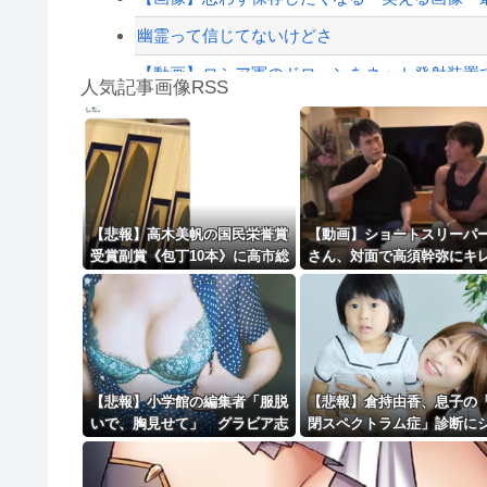
幽霊って信じてないけどさ
【動画】ロシア軍のドローンをネット発射装置
人気記事画像RSS
【最近】冷たい空調服ってやつが出てるらしく
実況「金メダルをとった萩野には俺さんへの挑戦
8/4のニュース
日本旅行キャンセルすべきか…1万年ぶり史上
【悲報】高木美帆の国民栄誉賞
【動画】ショートスリーパ
受賞副賞《包丁10本》に高市総
さん、対面で高須幹弥にキ
更新中止のお知らせ
理の名前も刻印ｗｗｗｗｗｗｗ
ｗｗｗｗｗｗｗｗｗ
ｗｗ
海外「おめでとうタキ！」リヴァプール南野が
【悲報】小学館の編集者「服脱
【悲報】倉持由香、息子の
いで、胸見せて」 グラビア志
閉スペクトラム症」診断に
望の女性に迫った過激要求
ックで涙… 見逃していた乳
期のサインとは？