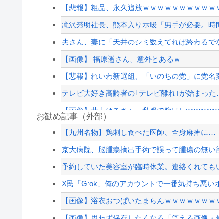
【悲報】粗品、永久追放ｗｗｗｗｗｗｗｗｗｗ
滝沢秀明社長、熊本入り示唆「男手が必要。時
夫さん、妻に「天井のシミ数えてれば終わるでな」
【画像】 福原遥さん、意外とあるｗ
【悲報】れいわ新選組、「いのちの党」に党名
テレビ大好き高齢者の｢テレビ離れ｣が始まった
【画像】井上はるさん、私服で腹出しwwwwwwwww
お勧め記事（外部）
国産初、遠隔監視型の自動運転トラクター…ク
【九州名物】鶏刺し食べた医師、全身麻痺に…
【速報】江別大学生暴行死 “主犯格”の特定少年
京大病院、脳腫瘍摘出手術で誤って腫瘍の無い
ジャンポケ斎藤と代理人のやりとり、「地獄すぎ
予約していた美容室が臨時休業。連絡くれても
【速報】江別大学生暴行死 “主犯格”の特定少年
X民「Grok、俺のアカウントで一番気持ち悪い
【配信者】「金バエ」のSNS更新が1週間途絶え
【画像】浴衣おつぱいたまらんｗｗｗｗｗｗｗ
【緊急速報】NYで警官が黒人男性の首を絞め
【画像】思わず保存したくなる「笑える画像・