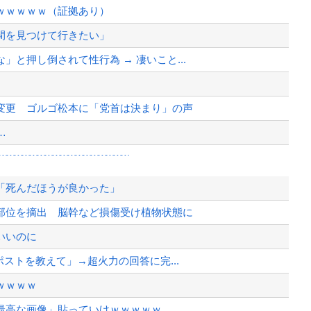
ｗｗｗｗｗ（証拠あり）
間を見つけて行きたい」
と押し倒されて性行為 → 凄いこと...
変更 ゴルゴ松本に「党首は決まり」の声
…
wwwwwwwwwwwwww...
ボタが来春に発売！
「死んだほうが良かった」
・川口侑斗被告に「無期懲役」の判決...
部位を摘出 脳幹など損傷受け植物状態に
て完全にコントになってる……」と衝撃...
いいのに
・川口侑斗被告に「無期懲役」の判決...
ポストを教えて」→超火力の回答に完...
、様々な憶測が飛び交う。1週間ぶり...
ｗｗｗｗ
、暴動第二波不可避へ
最高な画像」貼っていけｗｗｗｗｗ