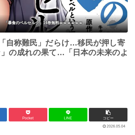
れる“隠蔽体質”
！ 「暴食のベルセルク」14巻無料ｗｗｗｗｗｗ
「自称難民」だらけ…移民が押し寄
」の成れの果て…「日本の未来のよ
Pocket
LINE
コピー
2026.05.04