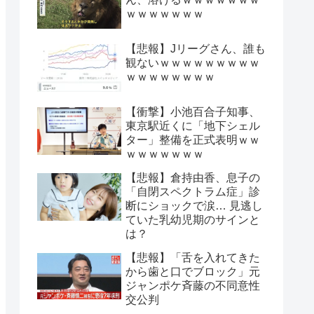
ｗｗｗｗｗｗｗ
【悲報】Jリーグさん、誰も
観ないｗｗｗｗｗｗｗｗｗ
ｗｗｗｗｗｗｗｗ
【衝撃】小池百合子知事、
東京駅近くに「地下シェル
ター」整備を正式表明ｗｗ
ｗｗｗｗｗｗｗ
【悲報】倉持由香、息子の
「自閉スペクトラム症」診
断にショックで涙… 見逃し
ていた乳幼児期のサインと
は？
【悲報】「舌を入れてきた
から歯と口でブロック」元
ジャンポケ斉藤の不同意性
交公判