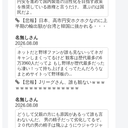
円安を進めて国内製造の活性化を目指す政策
を推奨している政権と言うだけ。 選ぶのは国
民だよ。
【悲報】日本、高市円安ホクホクなのに上
半期の輸出額が台湾と韓国に抜かれる・・・
名無しさん
2026.08.08
ネットだと野球ファンが誰も見ないってネガ
キャンしまくってるけど 観客は歴代最多の6
万3960人だってよ もし野球が歴代最多だった
ら凄い！って持ち上げまくってたんだろうな
まとめサイトって野球板の...
【悲報】Jリーグさん、誰も観ないｗｗｗ
ｗｗｗｗｗｗｗｗｗｗｗｗｗｗ
名無しさん
2026.08.08
どうして父親の方にも原因があるって誰も言
わないんだ。 男の精子だって劣化してるぞ。
２０代の男の精子は飛ぶようにウジャウジャ