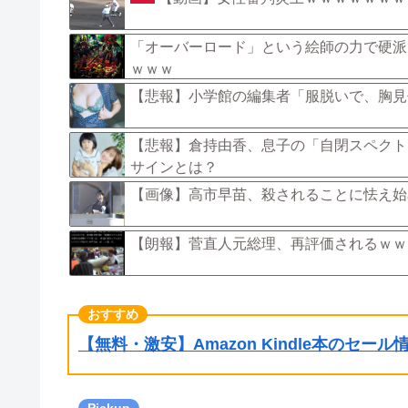
「オーバーロード」という絵師の力で硬派
ｗｗｗ
【悲報】小学館の編集者「服脱いで、胸見
【悲報】倉持由香、息子の「自閉スペクト
サインとは？
【画像】高市早苗、殺されることに怯え始め
【朗報】菅直人元総理、再評価されるｗｗ
【無料・激安】Amazon Kindle本のセー