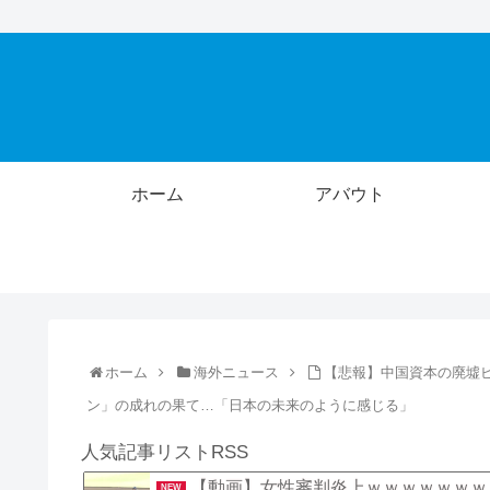
ホーム
アバウト
ホーム
海外ニュース
【悲報】中国資本の廃墟
ン」の成れの果て…「日本の未来のように感じる」
人気記事リストRSS
【動画】女性審判炎上ｗｗｗｗｗｗｗ
NEW