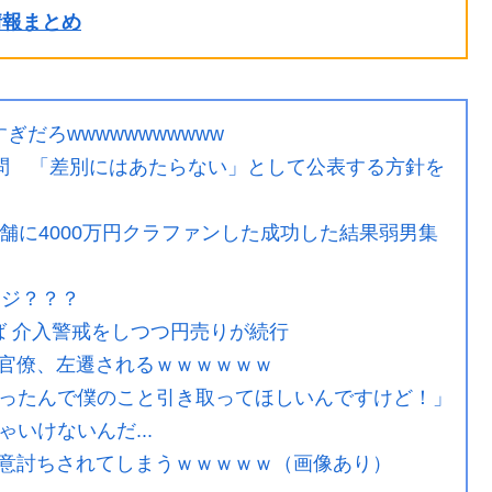
ル情報まとめ
だろwwwwwwwwwww
設問 「差別にはあたらない」として公表する方針を
舗に4000万円クラファンした成功した結果弱男集
マジ？？？
半ば 介入警戒をしつつ円売りが続行
官僚、左遷されるｗｗｗｗｗｗ
くなったんで僕のこと引き取ってほしいんですけど！」
いけないんだ...
意討ちされてしまうｗｗｗｗｗ（画像あり）