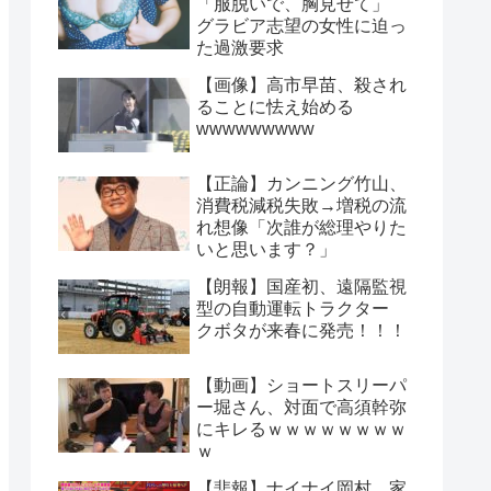
「服脱いで、胸見せて」
グラビア志望の女性に迫っ
た過激要求
【画像】高市早苗、殺され
ることに怯え始める
wwwwwwwww
【正論】カンニング竹山、
消費税減税失敗→増税の流
れ想像「次誰が総理やりた
いと思います？」
【朗報】国産初、遠隔監視
型の自動運転トラクター
クボタが来春に発売！！！
【動画】ショートスリーパ
ー堀さん、対面で高須幹弥
にキレるｗｗｗｗｗｗｗｗ
ｗ
【悲報】ナイナイ岡村、家