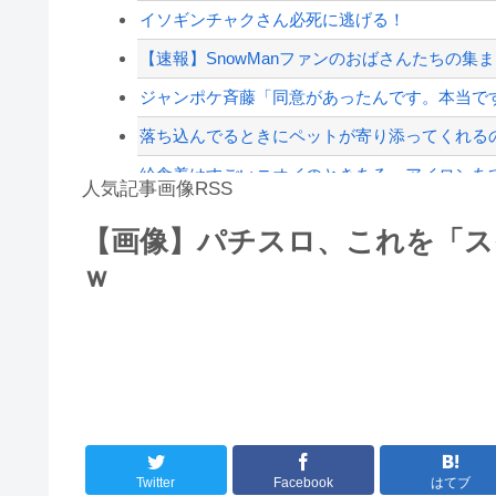
東大「貯金あと数年で尽きます」→研究者削減
イソギンチャクさん必死に逃げる！
【配信者】「金バエ」のSNS更新が1週間途絶え
【速報】SnowManファンのおばさんたちの集まり「
【緊急速報】NYで警官が黒人男性の首を絞め
ジャンポケ斉藤「同意があったんです。本当です
落ち込んでるときにペットが寄り添ってくれる
給食着はすごいニオイのときある。アイロンあて
人気記事画像RSS
【第一位】車で要らない装備、「電動シート」
【画像】パチスロ、これを「ス
【動画】高速道路を走行中の車からリアガラスが飛
ｗ
8/4のニュース
日本旅行キャンセルすべきか…1万年ぶり史上
更新中止のお知らせ
海外「おめでとうタキ！」リヴァプール南野が
Twitter
Facebook
はてブ