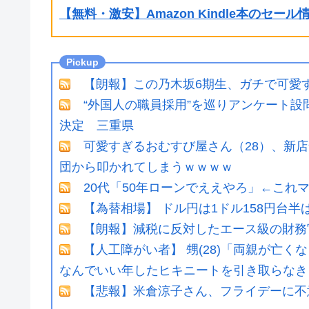
【無料・激安】Amazon Kindle本のセー
【朗報】この乃木坂6期生、ガチで可愛すぎ
“外国人の職員採用”を巡りアンケート
決定 三重県
可愛すぎるおむすび屋さん（28）、新店
団から叩かれてしまうｗｗｗｗ
20代「50年ローンでええやろ」←これ
【為替相場】 ドル円は1ドル158円台
【朗報】減税に反対したエース級の財務
【人工障がい者】 甥(28)「両親が亡
なんでいい年したヒキニートを引き取らなきゃ
【悲報】米倉涼子さん、フライデーに不