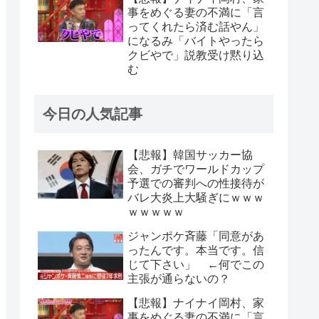
事をめぐる妻の不満に「言
ってくれたら済む話やん」
になるみ「バイトやったら
クビやで」説教受け黙り込
む
今日の人気記事
【悲報】韓国サッカー協
会、ガチでワールドカップ
予選での審判への性接待が
バレ大炎上大騒ぎにｗｗｗ
ｗｗｗｗｗ
ジャンポケ斉藤「同意があ
ったんです。本当です。信
じて下さい」 ←何でこの
主張が通らないの？
【悲報】ナイナイ岡村、家
事をめぐる妻の不満に「言