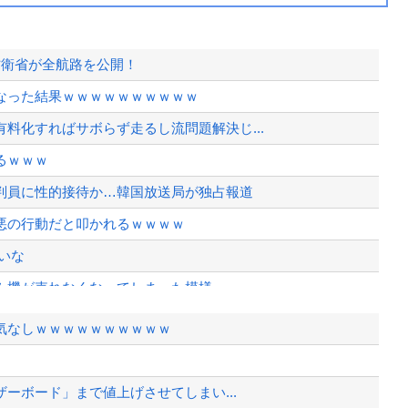
防衛省が全航路を公開！
なった結果ｗｗｗｗｗｗｗｗｗｗ
料化すればサボらず走るし流問題解決じ...
るｗｗｗ
判員に性的接待か…韓国放送局が独占報道
悪の行動だと叩かれるｗｗｗｗ
いな
ム機が売れなくなってしまった模様
』してしまうｗｗｗｗｗｗｗｗ
気なしｗｗｗｗｗｗｗｗｗｗ
追加されるｗｗｗｗｗ
院が外人の治療を断るようになってしまう
ザーボード」まで値上げさせてしまい...