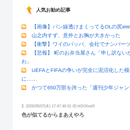
人気お勧め記事
【画像】パン線透けまくってるOLの尻ww
山之内すず、意外とお胸が大きかった
【衝撃】ワイのパッパ、会社でナンバー
【悲報】 町のお弁当屋さん「申し訳ない
わ」
UEFAとFIFAの争いが完全に泥沼化した
に……
かつて650万部を誇った「週刊少年ジャン
2:
2026/05/07(木) 17:47:40.01 ID:t4SOfxeI0
色が似てるからまあえやろ