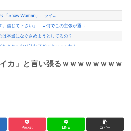
へ…
、様々な憶測が飛び交う。1週間ぶり...
Snow Woman」、ライ...
、暴動第二波不可避へ
。信じて下さい」 ←何でこの主張が通...
のは本当になぐさめようとしてるの？
たときにむせ込むほどにクッッッサ！っ...
に決まる・・・
Powered by livedoor 相互RSS
イカ」と言い張るｗｗｗｗｗｗｗｗ
んでくる事故(ﾟoﾟ)
最大級の火山の兆し＝韓国の反応
バースデーゴール！！
Pocket
LINE
コピー