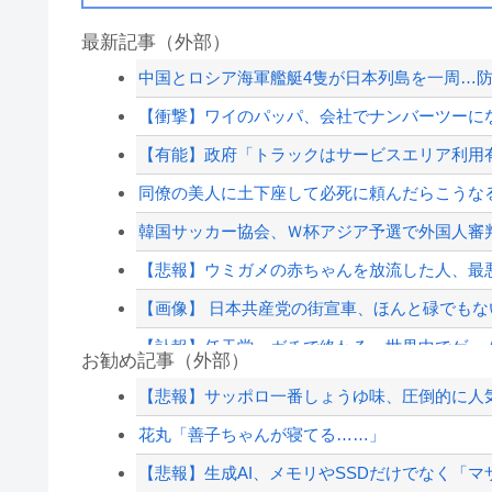
最新記事（外部）
中国とロシア海軍艦艇4隻が日本列島を一周…
【衝撃】ワイのパッパ、会社でナンバーツーに
【有能】政府「トラックはサービスエリア利用有
同僚の美人に土下座して必死に頼んだらこうな
韓国サッカー協会、Ｗ杯アジア予選で外国人審
【悲報】ウミガメの赤ちゃんを放流した人、最
【画像】 日本共産党の街宣車、ほんと碌でもな
【訃報】任天堂、ガチで終わる…世界中でゲー
お勧め記事（外部）
【正論】ナイナイ岡村に世の夫たちが『大共感
【悲報】サッポロ一番しょうゆ味、圧倒的に人
【朗報】中居正広さん、また聖人エピソードが
花丸「善子ちゃんが寝てる……」
【速報】外人の医療費未払いが多すぎたので病
【悲報】生成AI、メモリやSSDだけでなく「マ