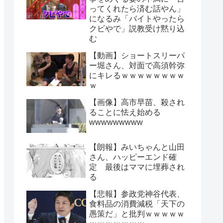
ってくれたら済む話やん」
になるみ「バイトやったら
クビやで」説教受け黙り込
む
【動画】ショートスリーパ
ー堀さん、対面で高須幹弥
にキレるｗｗｗｗｗｗｗｗ
ｗ
【画像】高市早苗、殺され
ることに怯え始める
wwwwwwwww
【朗報】みいちゃんと山田
さん、ハッピーエンド確
定 最後はママに埋葬され
る
【悲報】参政党神谷代表、
食料品の消費減税「天下の
愚策だ」と批判ｗｗｗｗｗ