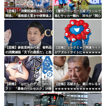
Powered by livedoor 相互RSS
【悲報】「消費税減税と値上げの
【驚愕】サッカー王国ブラジルで
関係」「価格据え置きや便乗値上
進むサッカー離れ 36％が「関心
げへの懸念」 – 消費税減税時の
なし」
小売価格の動向に注目集まる
【悲報】参政党神谷代表、食料品
【悲報】ミャクミャク関連サイト
の消費減税「天下の愚策だ」と批
がアダルトサイトにｗｗｗｗｗｗ
判ｗｗｗｗｗｗｗｗｗｗｗｗ
ｗｗｗｗｗ
【朗報】「はだしのゲン」50%オ
【悲報】石破さん、遂にキレるｗ
フ！ 「暴食のベルセルク」14巻
ｗｗｗｗｗｗｗｗｗｗｗｗｗｗｗ
無料ｗｗｗｗｗｗ
ｗｗ