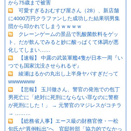
から75歳まで被害
可愛すぎるおむすび屋さん（28）、新店舗
に4000万円クラファンした成功した結果弱男集
団から叩かれてしまうｗｗｗｗ
クレーンゲームの景品で乳酸菌飲料をゲッ
ト、だが飲んでみると妙に酸っぱくて体調が悪
化してしまい……
【速報】 中露の武装軍艦4隻が日本一周『い
つでも国家沈没させられるぞ』
綾瀬はるかの丸出し上半身ヤバすぎだって
wwwwwww
【悲報】 玉川徹さん、警官の発泡での包丁
男死亡に「絶対に死刑にならない罪なのに警察
が死刑にした！」 → 元警官のマジレスがコチラ
→ ………
【総務省人事】エース級の財務官僚・一松
旬氏が“異例転出”へ 官邸幹部「協力的でなかっ