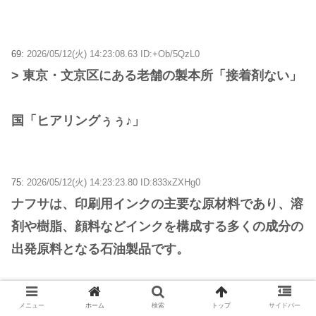
69:
2026/05/12(火) 14:23:08.63 ID:+Ob/5QzL0
> 東京・文京区にある老舗の製本所「接着剤ない」
国「ヒアリングぅぅ♪」
75:
2026/05/12(火) 14:23:23.80 ID:833xZXHg0
ナフサは、印刷用インクの主要な原材料であり、溶
剤や樹脂、顔料などインクを構成する多くの成分の
出発原料となる石油製品です。
メニュー
ホーム
検索
トップ
サイドバー
76:
2026/05/12(火) 14:23:25.61 ID:OaA9WdqM0