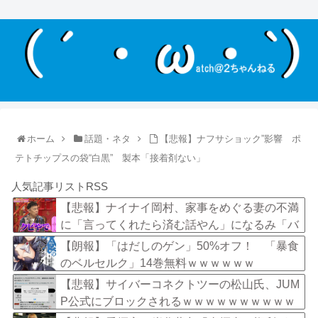
ホーム
話題・ネタ
【悲報】ナフサショック”影響 ポ
テトチップスの袋“白黒” 製本「接着剤ない」
人気記事リストRSS
【悲報】ナイナイ岡村、家事をめぐる妻の不満
に「言ってくれたら済む話やん」になるみ「バ
イトやったらクビやで」説教受け黙り込む
【朗報】「はだしのゲン」50%オフ！ 「暴食
のベルセルク」14巻無料ｗｗｗｗｗｗ
【悲報】サイバーコネクトツーの松山氏、JUM
P公式にブロックされるｗｗｗｗｗｗｗｗｗｗ