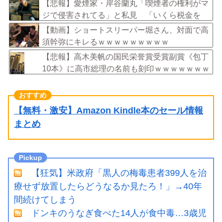
ｗ
【悲報】愛煙家・岸谷蘭丸「喫煙者の権利がマ
ジで侵害されてる」と私見 「いくら税金を
我々が払ってるんだと」
【動画】ショートスリーパー堀さん、対面で高
須幹弥にキレるｗｗｗｗｗｗｗｗｗ
【悲報】高木美帆の国民栄誉賞受賞副賞《包丁
10本》に高市総理の名前も刻印ｗｗｗｗｗｗｗ
ｗｗ
【無料・激安】Amazon Kindle本のセール情報
まとめ
【狂気】米政府「黒人の梅毒患者399人を治
療せず放置したらどうなるか見たろ！」→40年
間続けてしまう
ドンキのうなぎ食べた14人が食中毒…3歳児