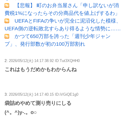
【悲報】 町のお弁当屋さん「申し訳ないが消
費税1%になったらその分商品代を値上げするわ」
UEFAとFIFAの争いが完全に泥沼化した模様、
UEFA側の逆転敗北すらあり得るような情勢に……
かつて650万部を誇った「週刊少年ジャン
プ」、発行部数が初の100万部割れ
2:
2026/05/12(火) 14:17:38.92 ID:Tut3XQHH0
これはもうだめかもわからんね
3:
2026/05/12(火) 14:17:40.15 ID:iVGiQE1g0
袋詰めやめて測り売りにしる
(^。^)y-.。o○