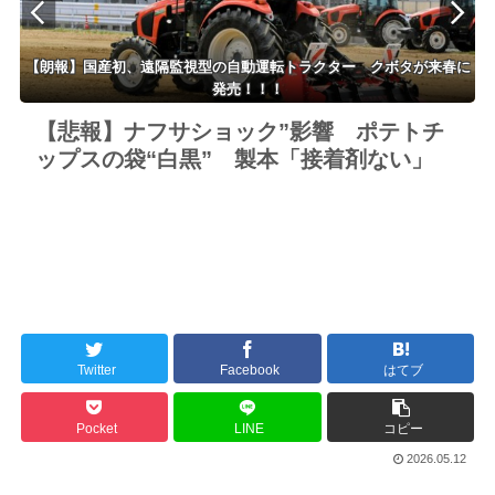
【朗報】国産初、遠隔監視型の自動運転トラクター クボタが来春に
発売！！！
【悲報】ナフサショック”影響 ポテトチ
ップスの袋“白黒” 製本「接着剤ない」
Twitter
Facebook
はてブ
Pocket
LINE
コピー
2026.05.12