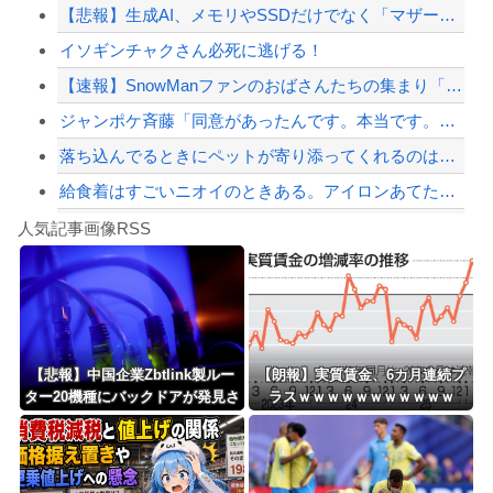
【悲報】生成AI、メモリやSSDだけでなく「マザーボード」まで値上げさせてしまい...
東大「貯金あと数年で尽きます」→研究者削減へ…
イソギンチャクさん必死に逃げる！
【配信者】「金バエ」のSNS更新が1週間途絶え、様々な憶測が飛び交う。1週間ぶり...
【速報】SnowManファンのおばさんたちの集まり「Snow Woman」、ライ...
【緊急速報】NYで警官が黒人男性の首を絞め、暴動第二波不可避へ
ジャンポケ斉藤「同意があったんです。本当です。信じて下さい」 ←何でこの主張が通...
落ち込んでるときにペットが寄り添ってくれるのは本当になぐさめようとしてるの？
給食着はすごいニオイのときある。アイロンあてたときにむせ込むほどにクッッッサ！っ...
Powered by livedoor 相互RSS
【第一位】車で要らない装備、「電動シート」に決まる・・・
人気記事画像RSS
【動画】高速道路を走行中の車からリアガラスが飛んでくる事故(ﾟoﾟ)
8/4のニュース
日本旅行キャンセルすべきか…1万年ぶり史上最大級の火山の兆し＝韓国の反応
更新中止のお知らせ
【悲報】中国企業Zbtlink製ルー
【朗報】実質賃金、6カ月連続プ
ター20機種にバックドアが発見さ
ラスｗｗｗｗｗｗｗｗｗｗｗ
海外「おめでとうタキ！」リヴァプール南野がバースデーゴール！！
れるｗｗｗｗｗｗｗｗｗ