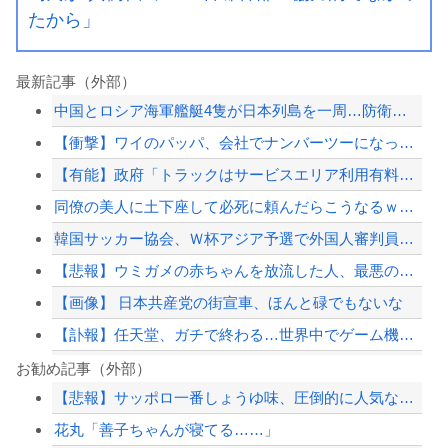
たから」
最新記事（外部）
中国とロシア海軍艦艇4隻が日本列島を一周…防衛省が全航路を公開！
【衝撃】ワイのパッパ、会社でナンバーツーになった結果ｗｗｗｗｗｗｗｗｗｗ
【有能】政府「トラックはサービスエリア利用有料化すればサボらず走るし流問題解決じ...
同僚の美人に土下座して必死に頼んだらこうなるｗｗｗ
韓国サッカー協会、Ｗ杯アジア予選で外国人審判員に性的接待か…韓国放送局が独占報道
【悲報】ウミガメの赤ちゃんを放流した人、最悪の行動だと叩かれるｗｗｗｗ
【画像】 日本共産党の街宣車、ほんと碌でもないな
【訃報】任天堂、ガチで終わる…世界中でゲーム機が売れなくなってしまった模様
【正論】ナイナイ岡村に世の夫たちが『大共感』してしまうｗｗｗｗｗｗｗｗ
お勧め記事（外部）
【悲報】サッポロ一番しょうゆ味、圧倒的に人気なしｗｗｗｗｗｗｗｗｗｗ
【朗報】中居正広さん、また聖人エピソードが追加されるｗｗｗｗｗ
花丸「善子ちゃんが寝てる……」
【速報】外人の医療費未払いが多すぎたので病院が外人の治療を断るようになってしまう