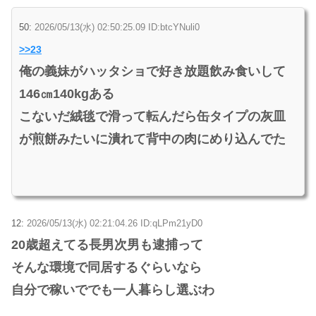
50:
2026/05/13(水) 02:50:25.09 ID:btcYNuli0
>>23
俺の義妹がハッタショで好き放題飲み食いして
146㎝140kgある
こないだ絨毯で滑って転んだら缶タイプの灰皿
が煎餅みたいに潰れて背中の肉にめり込んでた
12:
2026/05/13(水) 02:21:04.26 ID:qLPm21yD0
20歳超えてる長男次男も逮捕って
そんな環境で同居するぐらいなら
自分で稼いででも一人暮らし選ぶわ