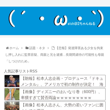
ホーム
話題・ネタ
【悲報】発達障害ある少女を拘束
し押し入れに監禁容疑、両親と兄を逮捕…長期間虐待の可能性も母親
「しつけのため」
人気記事リストRSS
【朗報】松本人志企画・プロデュース『ドキュ
メンタル』、アメリカで初の制作が決定！ 海
外タイトル『LOL』として世界25ヶ国・地域で
【画像】ディズニーのおいなり巻（600円）、
展開
卑猥すぎて賛否両論ｗｗｗｗｗｗｗｗｗ
【画像】松本人志さん、大勢の若いファンに囲