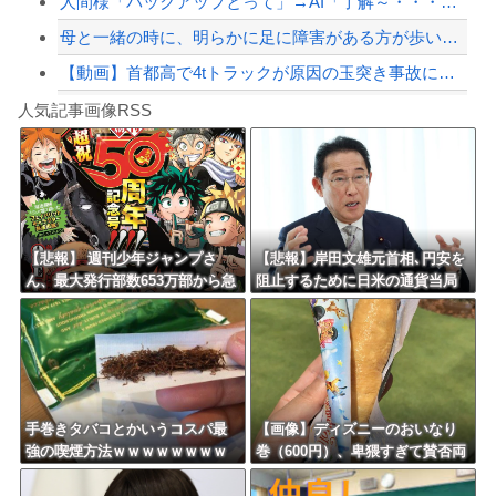
人間様「バックアップとって」→AI「了解～・・・あ、間違えた」→ガチで洒落になら...
母と一緒の時に、明らかに足に障害がある方が歩いていた。母「なんであんな歩き方なの...
【動画】首都高で4tトラックが原因の玉突き事故に巻き込まれた軽バンの車載。
Powered by livedoor 相互RSS
【私はあなたの味方】交際歴ゼロの同級生宅に唐揚げや文庫本を20回以上届けた24歳...
人気記事画像RSS
アガサ博士「今日はみんなでうなぎを食べに行くぞい」
8/4のニュース
日本旅行キャンセルすべきか…1万年ぶり史上最大級の火山の兆し＝韓国の反応
更新中止のお知らせ
【悲報】 週刊少年ジャンプさ
【悲報】岸田文雄元首相､円安を
ん、最大発行部数653万部から急
阻止するために日米の通貨当局
海外「おめでとうタキ！」リヴァプール南野がバースデーゴール！！
降下でついに100万部を割ってし
が実施した為替介入は｢一時しの
まうｗｗｗｗｗｗｗ
ぎに過ぎない｣との認識を示す
Powered by livedoor 相互RSS
手巻きタバコとかいうコスパ最
【画像】ディズニーのおいなり
強の喫煙方法ｗｗｗｗｗｗｗｗ
巻（600円）、卑猥すぎて賛否両
ｗｗｗｗｗ
論ｗｗｗｗｗｗｗｗｗ