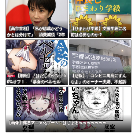
【高市首相】「私が総裁かどう
【ひまわり学級】支援学級に名
かとは分けて」 消費減税「2年
前は必要なのか？
後に私の責任で戻す」発言を説
明
【朗報】「はだしのゲン」5
【悲報】「コンビニ馬鹿にすん
NEW
0%オフ！ 「暴食のベルセル
なよ」のオーナー夫婦、不起訴
ク」14巻無料ｗｗｗｗｗｗ
ｗｗｗｗｗｗｗｗ
【画像】露悪アニメ化ブーム、はじまるｗｗｗｗｗｗｗ