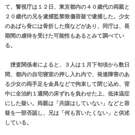
て、警視庁は１２日、東京都内の４０歳代の両親と
２０歳代の兄を逮捕監禁致傷容疑で逮捕した。少女
のあばら骨には骨折した痕などがあり、同庁は、長
期間の虐待を受けた可能性もあるとみて調べてい
る。
捜査関係者によると、３人は１月下旬頃から数日
間、都内の自宅寝室の押し入れ内で、発達障害のあ
る少女の両手足を金具などで拘束して閉じ込め、背
中に全治約１週間の床ずれを負わせた上、低体温症
にした疑い。両親は「共謀はしていない」などと容
疑を一部否認し、兄は「何も言いたくない」と供述
している。