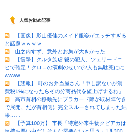
人気お勧め記事
【画像】影山優佳のメイド服姿がエッチすぎる
と話題ｗｗｗｗ
山之内すず、意外とお胸が大きかった
【衝撃】クルタ族虐 殺の犯人、ツェリードニ
ヒで確定！クロロの演劇のせいで2人も無駄死にに
wwww
【悲報】 町のお弁当屋さん「申し訳ないが消
費税1%になったらその分商品代を値上げするわ」
高市首相の移動先にプラカード隊が取材陣付き
で展開、だが首相側に完全スルーされてしまった結
果……
【予算100万】 市長「特定外来生物クビアカは
気持ち悪い虫だしそんな需要ないと思う」1匹300