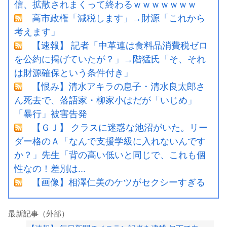
信、拡散されまくって終わるｗｗｗｗｗｗｗ
高市政権「減税します」→財源「これから
考えます」
【速報】 記者「中革連は食料品消費税ゼロ
を公約に掲げていたが？」→階猛氏「そ、それ
は財源確保という条件付き」
【恨み】清水アキラの息子・清水良太郎さ
ん死去で、落語家・柳家小はだが「いじめ」
「暴行」被害告発
【ＧＪ】 クラスに迷惑な池沼がいた。リー
ダー格のＡ「なんで支援学級に入れないんです
か？」先生「背の高い低いと同じで、これも個
性なの！差別は...
【画像】相澤仁美のケツがセクシーすぎる
最新記事（外部）