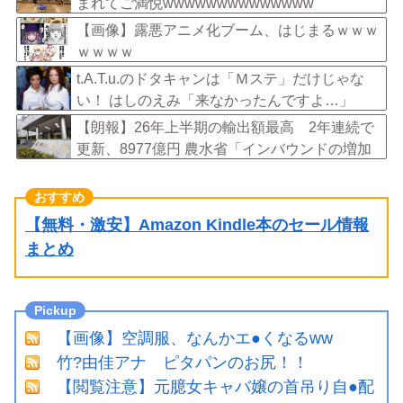
まれてご満悦wwwwwwwwwwwwww
【画像】露悪アニメ化ブーム、はじまるｗｗｗ
ｗｗｗｗ
t.A.T.u.のドタキャンは「Ｍステ」だけじゃな
い！ はしのえみ「来なかったんですよ…」
【朗報】26年上半期の輸出額最高 2年連続で
更新、8977億円 農水省「インバウンドの増加
に伴い、日本食の認知度が向上」
【無料・激安】Amazon Kindle本のセール情報
まとめ
【画像】空調服、なんかエ●くなるww
竹?由佳アナ ピタパンのお尻！！
【閲覧注意】元臆女キャバ嬢の首吊り自●配