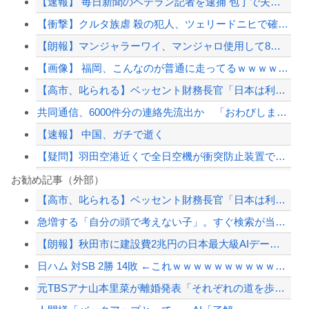
【速報】 毎日新聞のベテラン記者を逮捕 包丁で夫を脅した容疑
【衝撃】クルタ族虐 殺の犯人、ツェリードニヒで確定！クロロの演劇のせいで2人も無...
【朗報】マンジャラーワイ、マンジャロ使用して8週間たった結果
【画像】 福岡、こんなのが普通に走ってるｗｗｗｗｗｗｗｗｗｗｗｗｗｗｗｗ
【高市、叱られる】ベッセント財務長官「日本は利上げして政権は金融・財政政策をとっ...
共同通信、6000件分の連絡先流出か 「おわびします」とラフな軽い謝罪コメントを...
【速報】 中国、ガチで逝く
【疑問】羽田空港近くで全日空機が衝突防止装置で作動回避。これで「ニアミスではない...
【悲報】高市首相の“個人的なSNS投稿”で習近平ブチギレ説ｗｗｗｗｗ
お勧め記事（外部）
【高市、叱られる】ベッセント財務長官「日本は利上げして政権は金融・財政政策をとっ...
【AI】Google、Geminiが大赤字、史上初のマイナスキャッシュフローに陥...
急増する「自分の頭で考えない子」。すぐ検索が当たり前に…スマホ時代の“親切すぎる...
【衝撃】イオンモール爆発事故、『とんでもない事実』が判明してしまう・・・・・・
【朗報】秋田市に建設費2兆円の日本最大級AIデータセンター建設へ UAEなどが投...
「ジャニーさんとつかこうへい氏は同じ」少年隊・錦織一清が明かすレジェンドの共通点...
日ハム 対SB 2勝 14敗 ←これｗｗｗｗｗｗｗｗｗｗｗｗｗｗｗｗｗｗｗｗ
【配信者】「金バエ」のSNS更新が1週間途絶え、様々な憶測が飛び交う。1週間ぶり...
元TBSアナ山本里菜が離婚発表「それぞれの道を歩むこととなりました」
【緊急速報】NYで警官が黒人男性の首を絞め、暴動第二波不可避へ