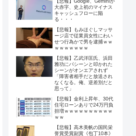
【悲報】Google、Geminiが
大赤字、史上初のマイナス
キャッシュフローに陥
る・・・
【悲報】もみほぐしマッサ
ージ店で従業員女性にわい
せつ行為かで男を逮捕ｗｗ
ｗｗｗｗｗｗｗ
【悲報】乙武洋匡氏、浜田
雅功にパシーンと叩かれた
シーンがオンエアされず
「障害者相手だと放送され
なくなる。俺、逆差別だと
思って」
【悲報】金利上昇年、30代
住宅ローンありで24万円負
担増ｗｗｗｗｗｗｗｗｗｗ
ｗｗ
【悲報】高木美帆の国民栄
誉賞受賞副賞《包丁10本》