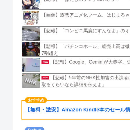
【画像】露悪アニメ化ブーム、はじまるｗ
【悲報】「コンビニ馬鹿にすんなよ」のオ
【悲報】「パチンコホール」総売上高は微
7割超え
【悲報】Google、Geminiが大
NEW
【悲報】5年前のNHK性加害の出演
NEW
取るくらいなら詳細を伝えよ」
【無料・激安】Amazon Kindle本のセー