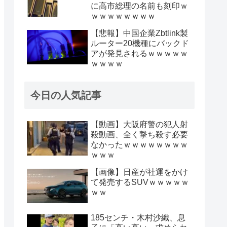
に高市総理の名前も刻印ｗ
ｗｗｗｗｗｗｗｗ
【悲報】中国企業Zbtlink製
ルーター20機種にバックド
アが発見されるｗｗｗｗｗ
ｗｗｗｗ
今日の人気記事
【動画】大阪府警の犯人射
殺動画、全く撃ち殺す必要
なかったｗｗｗｗｗｗｗｗ
ｗｗｗ
【画像】日産が社運をかけ
て発売するSUVｗｗｗｗｗ
ｗｗ
185センチ・木村沙織、息