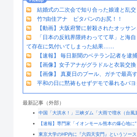
結婚式の二次会で知り合った娘達と乱交
竹?由佳アナ ピタパンのお尻！！
【動画】大阪府警に射殺されたオッサン
「日本の反戦界隈終わってて草」と海自
て存在に気付いてしまった結果……
【速報】 毎日新聞のベテラン記者を逮捕
【画像】女子アナがグラドルと衣装交換
【画像】 真夏日のプール、ガチで最高
平和の日に黙祷もせずデモで暴れるパヨ
最新記事（外部）
中国「大洪水！」三峡ダム「大雨で増水（台風直
【速報】専門家「イオンモール熊本の爆心地に”
東京大学のHP内に『六四天安門』というソース