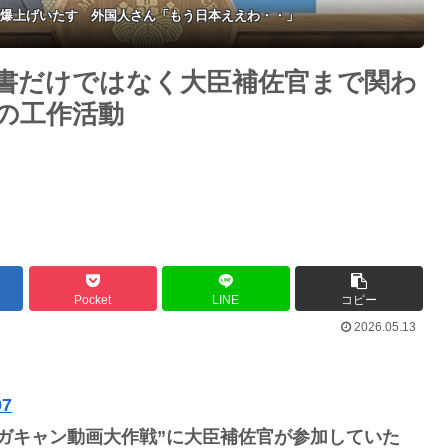
爆上げいたす 外国人さん「もう日本ええわ・・」
書だけではなく大臣補佐官まで関わ
の工作活動
Pocket
LINE
コピー
2026.05.13
07
゙キャン動画大作戦”に大臣補佐官が参加していた