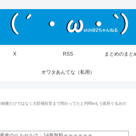
X
RSS
まとめのまと
オワタあんてな（私用）
市秘書だけではなく大臣補佐官まで関わってたと判明wもう政府ぐるみの
暴食のベルセルク」14巻無料ｗｗｗｗｗｗ