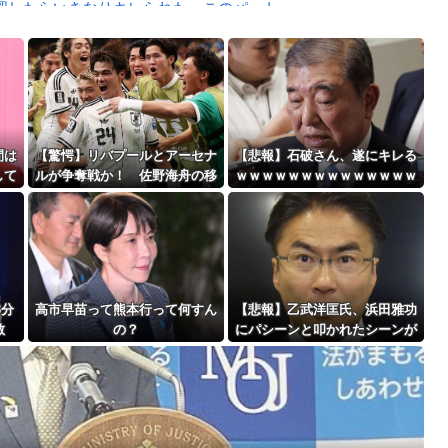
したらいきなりキレられた。このパート...
ず放置したらどうなるか見たろ！」→...
Powered by livedoor 相互RSS
」
最大級の火山の兆し＝韓国の反応
間は
【驚愕】リバプールとアーセナ
【悲報】石破さん、遂にキレる
して
ルが争奪戦か！ 佐野海舟の移
ｗｗｗｗｗｗｗｗｗｗｗｗｗｗ
開
籍金は108億円超えの急騰！マ
ｗｗｗｗ
インツ幹部も認める衝撃オファ
バースデーゴール！！
ーの可能性
3分
高市早苗って熊本行って何すん
【悲報】乙武洋匡氏、浜田雅功
拡散
の？
にパシーンと叩かれたシーンが
Powered by livedoor 相互RSS
否定
オンエアされず「障害者相手だ
と放送されなくなる。俺、逆差
別だと思って」