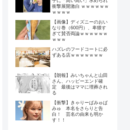
子に「高い高い」求められ
衝撃展開激白 ｗｗｗｗｗｗ
ｗｗｗｗ
【画像】ディズニーのおい
なり巻（600円）、卑猥す
ぎて賛否両論ｗｗｗｗｗｗ
ｗｗｗ
ハズレのフードコートに必
ずある店ｗｗｗｗｗｗｗ
【朗報】みいちゃんと山田
さん、ハッピーエンド確
定 最後はママに埋葬され
る
【衝撃】きゃりーぱみゅぱ
みゅ 本名をさらりと告
白！ 芸名の由来も明か
す！！