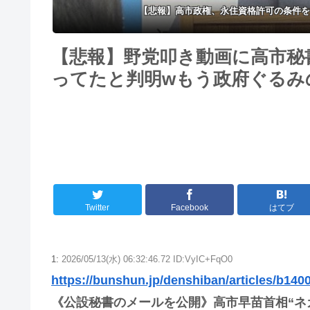
【悲報】高市政権、永住資格許可の条件を
【悲報】野党叩き動画に高市秘
ってたと判明wもう政府ぐるみ
Twitter
Facebook
はてブ
1:
2026/05/13(水) 06:32:46.72 ID:VyIC+FqO0
https://bunshun.jp/denshiban/articles/b140
《公設秘書のメールを公開》高市早苗首相“ネカ