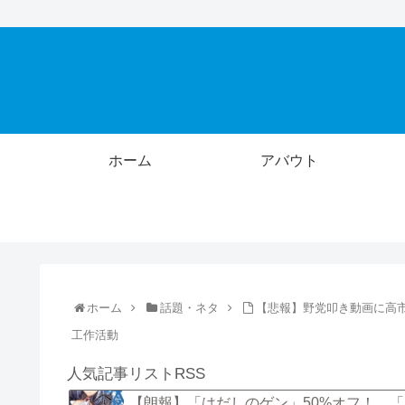
ホーム
アバウト
ホーム
話題・ネタ
【悲報】野党叩き動画に高
工作活動
人気記事リストRSS
【朗報】「はだしのゲン」50%オフ！ 「