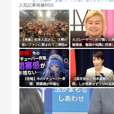
休んだ翌日、先輩パートに申し送りあるかと確認
人気記事画像RSS
【狂気】米政府「黒人の梅毒患者399人を治療せ
白石「あ、あきら様……？」あきら「……白石
8/4のニュース
日本旅行キャンセルすべきか…1万年ぶり史上
【画像】松本人志さん、大勢の
カズレーザー「AIで賢い人
若いファンに囲まれてご満悦w
無価値、勉強や知識に投資
更新中止のお知らせ
wwwwwwwwwwwww
きた人ほど絶望の時代の幕
け」
海外「おめでとうタキ！」リヴァプール南野が
【悲報】今のVチューバー界
【高市首相】熊本避難所「
隈、閉塞感が半端な
間」しか視察せず？SNS
い・・・・・
内閣広報官「51分間」だと