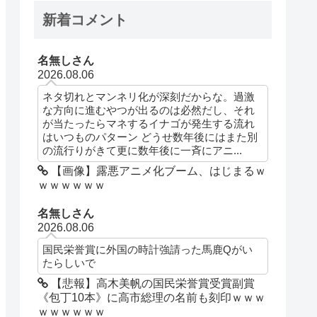
新着コメント
名無しさん
2026.08.06
ネタ切れとマンネリ化が深刻だからな。過激
な方向に進むやつが出るのは必然だし、それ
が当たったらマネするイナゴが発生する流れ
はいつものパターン どうせ数年後にはまた別
の流行りがきて更に数年後に一斉にアニ...
【画像】露悪アニメ化ブーム、はじまるｗ
ｗｗｗｗｗｗ
名無しさん
2026.08.06
国民栄誉賞に外国の時計強請った馬鹿Qがい
たらしいで
【悲報】高木美帆の国民栄誉賞受賞副賞
《包丁10本》に高市総理の名前も刻印ｗｗｗ
ｗｗｗｗｗｗ