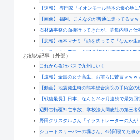
【速報】 専門家「イオンモール熊本の爆心地に
【画像】 福岡、こんなのが普通に走ってるｗｗｗ
石材店事務の面接行ってきたが、募集内容と仕事
【悲報】橋本マナミ「頭を洗ってて『なんか生
ペレスとキャデラックF1の契約は2026年の1年の
お勧め記事（外部）
【画像】田中みな実さん、妊娠中とは思えない
これから夜行バスで九州にいく
【草】アル中「水飲みたくない！」 グラス「は
【速報】全国の女子高生、お前らに苦言ｗｗｗ
【速報】日本共産党、沖縄県知事選で公職選挙法違
【動画】地震発生時の熊本総合病院の手術室の様子が(
【悲報】11歳の娘のパソコンに、YouTubeの視
【戦後最長】日本、なんと74ヶ月連続で景気回
【配信者】「金バエ」のSNS更新が1週間途絶え
辺野古転覆ﾀﾋ亡事故、学校法人同志社の第三者委員
【緊急速報】NYで警官が黒人男性の首を絞め
野田クリスタルさん「イラストレーターの人が『A
ショートスリーパーの堀さん、4時間寝てた事