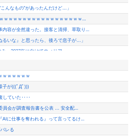
”こんなもの”があったんだけど…」
ｗｗｗｗｗｗｗｗｗｗｗｗｗｗｗｗｗ...
内容が全然違った。接客と清掃、草取り...
ぬるいな』と思ったら、後ろで息子が…」
み、2027年に向けてウィリア...
ヒール姿で登場してしまう
い転倒」
ｗｗｗｗｗｗｗ
反！！！ 110番通報されても辞全...
((ﾟДﾟ)))
聴時間の制限を設定した結果ｗｗ...
復していた‥‥
、様々な憶測が飛び交う。1週間ぶり...
会が調査報告書を公表 … 安全配...
、暴動第二波不可避へ
Iに仕事を奪われる』って言ってるけ...
がバレる