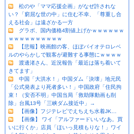
松のや「ママ応援企画」がなぜ許されな
い？「窮屈な世の中」に住む不幸、「尊重し合
える社会」は遠ざかる一方
グラボ、国内価格4割値上げかｗｗｗｗｗｗ
ｗｗｗｗｗｗｗｗｗｗ
【悲報】映画館の客、ほぼバイオテロレベ
ルのやらかしで観客が避難する事態にｗｗｗｗ
渡邊渚さん、近況報告「最近は落ち着いて
きてます」
中国「大洪水！」中国ダム「決壊」地元民
「公式発表より死者多い！」中国政府「住民拘
束！（安否不明」中国当局「救助隊動画も削
除」台風13号「三峡ダム接近中」→
【画像】フジテレビでえちえち水着JK…
【画像】 ワイ「アルファードいいなあ。買
いに行くか」店員「ほいっ見積もりな！」ワイ