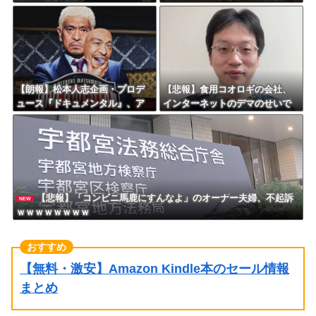
ｗｗｗｗｗｗｗｗ
wwwwwwwwwwww
【朗報】松本人志企画・プロデ
【悲報】食用コオロギの会社、
ュース『ドキュメンタル』、ア
インターネットのデマのせいで
メリカで初の制作が決定！ 海
倒産ｗｗｗｗｗｗｗｗｗｗｗｗ
外タイトル『LOL』として世界2
5ヶ国・地域で展開
【悲報】「コンビニ馬鹿にすんなよ」のオーナー夫婦、不起訴
NEW
ｗｗｗｗｗｗｗｗ
【無料・激安】Amazon Kindle本のセール情報
まとめ