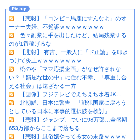
【悲報】「コンビニ馬鹿にすんなよ」のオ
ーナー夫婦、不起訴ｗｗｗｗｗｗｗｗ
色々副業に手を出したけど、結局残業する
のが1番稼げるな
【悲報】 有吉、一般人に「ド正論」を叩き
つけて炎上ｗｗｗｗｗｗｗｗ
松のや「ママ応援企画」がなぜ許されな
い？「窮屈な世の中」に住む不幸、「尊重し合
える社会」は遠ざかる一方
【画像】フジテレビでえちえち水着JK…
北朝鮮、日本に警告。「戦犯国家に戻ろう
としている日本に軍事的選択肢を検討」
【悲報】ジャンプ、ついに98万部…全盛期
653万部からここまで落ちる
【悲報】風俗嬢やってる女の末路ｗｗｗｗ