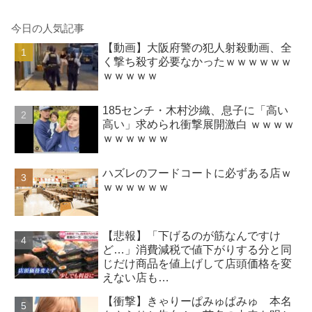
今日の人気記事
【動画】大阪府警の犯人射殺動画、全
く撃ち殺す必要なかったｗｗｗｗｗｗ
ｗｗｗｗｗ
185センチ・木村沙織、息子に「高い
高い」求められ衝撃展開激白 ｗｗｗｗ
ｗｗｗｗｗｗ
ハズレのフードコートに必ずある店ｗ
ｗｗｗｗｗｗ
【悲報】「下げるのが筋なんですけ
ど…」消費減税で値下がりする分と同
じだけ商品を値上げして店頭価格を変
えない店も…
【衝撃】きゃりーぱみゅぱみゅ 本名