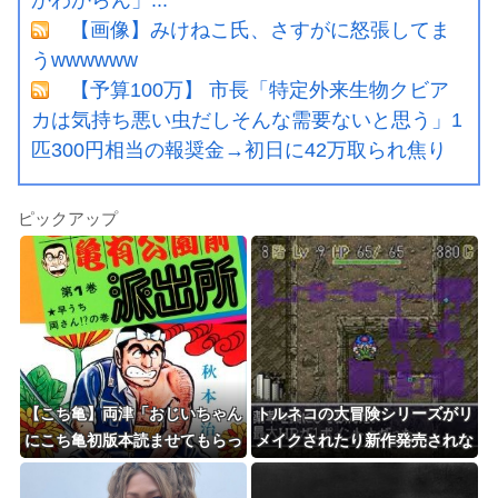
【画像】みけねこ氏、さすがに怒張してま
うwwwwww
【予算100万】 市長「特定外来生物クビア
カは気持ち悪い虫だしそんな需要ないと思う」1
匹300円相当の報奨金→初日に42万取られ焦り
ピックアップ
【こち亀】両津「おじいちゃん
トルネコの大冒険シリーズがリ
にこち亀初版本読ませてもらっ
メイクされたり新作発売されな
てねー。内容は全く変わらない
い理由は？なぜ？
から」→結果ｗｗｗ