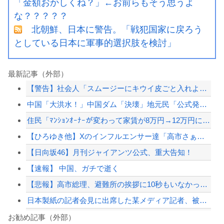
「金額おかしくね？」←お前らもそう思うよ
な？？？？？
北朝鮮、日本に警告。「戦犯国家に戻ろう
としている日本に軍事的選択肢を検討」
最新記事（外部）
【警告】社会人「スムージーにキウイ皮ごと入れよ。これ美容にいいんだよね〜」→ 結...
中国「大洪水！」中国ダム「決壊」地元民「公式発表より死者多い！」中国政府「住民拘...
住民「ﾏﾝｼｮﾝｵｰﾅｰが変わって家賃が8万円→12万円にすると言われた、とても...
【ひろゆき他】Xのインフルエンサー達「高市さぁ、為替介入で我々の税金11兆円が消...
【日向坂46】月刊ジャイアンツ公式、重大告知！
【速報】 中国、ガチで逝く
【悲報】高市総理、避難所の挨拶に10秒もいなかったと被災者から暴露されるｗｗｗｗ...
日本製紙の記者会見に出席した某メディア記者、被害者の個人情報を執拗に聞き出そうと...
【画像】『例のチー牛のイラスト』にそっくりすぎる男の子wwwwwww
お勧め記事（外部）