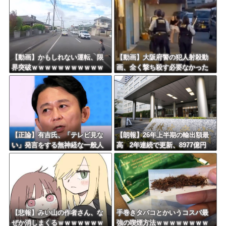
外タイトル『LOL』として世界2
5ヶ国・地域で展開
Powered by livedoor 相互RSS
【動画】かもしれない運転、限
【動画】大阪府警の犯人射殺動
界突破ｗｗｗｗｗｗｗｗｗｗｗ
画、全く撃ち殺す必要なかった
ｗｗｗｗｗｗ
ｗｗｗｗｗｗｗｗｗｗｗ
【正論】有吉氏、「テレビ見な
【朗報】26年上半期の輸出額最
い」発言をする無神経な一般人
高 2年連続で更新、8977億円
に憤慨ｗｗｗｗｗｗｗ
農水省「インバウンドの増加に
伴い、日本食の認知度が向上」
【悲報】みい山の作者さん、な
手巻きタバコとかいうコスパ最
ぜか消しまくるｗｗｗｗｗｗｗ
強の喫煙方法ｗｗｗｗｗｗｗｗ