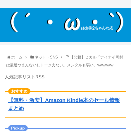
ホーム
ネット・SNS
【悲報】ヒカル「ナイナイ岡村
は最近つまんないしトーク力ない。メンタルも弱い」wwwwww
人気記事リストRSS
【無料・激安】Amazon Kindle本のセール情報
まとめ