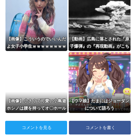
【画像】こういうのでいいんだ
【動画】広島に落とされた『原
よ女子小学生ｗｗｗｗｗｗｗｗ
子爆弾』の『再現動画』がこち
ｗｗｗ❤
ら・・・
【画像】小さくて可愛い小鳥遊
【ウマ娘】たまにはジョーダン
ホシノは腰を持ってオ〇ホール
について語ろう
を使うかの様なセッ〇スが解で
あるｗｗｗｗｗ
コメントを見る
コメントを書く