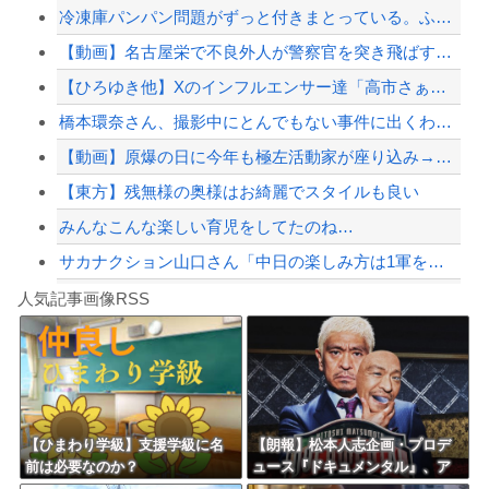
冷凍庫パンパン問題がずっと付きまとっている。ふるさと納税も頼みたいけれど入れる場...
死去した有名作家の遺作が予約開始、すると『信じられない問い合わせがあった』と書店...
【動画】名古屋栄で不良外人が警察官を突き飛ばす。逮捕しろやｗｗｗ
【言葉狩り】「ママ応援」が炎上して謝罪…もう何も言えない
【ひろゆき他】Xのインフルエンサー達「高市さぁ、為替介入で我々の税金11兆円が消...
【悲報】 有吉、一般人に「ド正論」を叩きつけて炎上ｗｗｗｗｗｗｗｗ
橋本環奈さん、撮影中にとんでもない事件に出くわす…警察も出動
【配信者】「金バエ」のSNS更新が1週間途絶え、様々な憶測が飛び交う。1週間ぶり...
【動画】原爆の日に今年も極左活動家が座り込み→県警に強制排除される動画が話題に
【緊急速報】NYで警官が黒人男性の首を絞め、暴動第二波不可避へ
【東方】残無様の奥様はお綺麗でスタイルも良い
みんなこんな楽しい育児をしてたのね…
サカナクション山口さん「中日の楽しみ方は1軍をファーム戦として見る。勝敗じゃない...
Powered by livedoor 相互RSS
【中国】毎年恒例の大洪水、今年もヤバい 湖北省秭帰県で山洪水が市街地を直撃、工場...
人気記事画像RSS
勇者♀「仲間に支払うはずのお金で新しい装備買っちゃったから>>3する」
8/4のニュース
日本旅行キャンセルすべきか…1万年ぶり史上最大級の火山の兆し＝韓国の反応
更新中止のお知らせ
【ひまわり学級】支援学級に名
【朗報】松本人志企画・プロデ
前は必要なのか？
ュース『ドキュメンタル』、ア
海外「おめでとうタキ！」リヴァプール南野がバースデーゴール！！
メリカで初の制作が決定！ 海