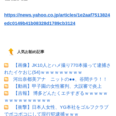
https://news.yahoo.co.jp/articles/1e2aaf7513824
edc0149b41b08328d1789cb3124
人気お勧め記事
【画像】JK10人とハメ撮り770本撮って逮捕さ
れたイケおじ(54)ｗｗｗｗｗｗｗｗｗ
河出奈都美アナ ニットの●●、谷間チラ！！
【動画】甲子園の女性審判、大誤審で炎上
【吉報】 博多どんたくエチすぎるｗｗｗｗｗ
ｗｗｗｗｗｗｗｗｗｗ
【衝撃】日本人女性、YG本社をゴルフクラブ
でボコボコにして現行犯逮捕ｗｗｗ