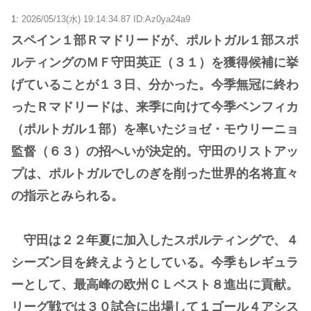
1:
2026/05/13(水) 19:14:34.87 ID:Az0ya24a9
スペイン１部Ｒマドリードが、ポルトガル１部スポ
ルティングのＭＦ守田英正（３１）を獲得候補に挙
げていることが１３日、分かった。今季無冠に終わ
ったＲマドリードは、来季に向けて今季ベンフィカ
（ポルトガル１部）を率いたジョゼ・モウリーニョ
監督（６３）の招へいが決定的。守田のリストアッ
プは、ポルトガルでしのぎを削った世界的名将直々
の指示とみられる。
守田は２２年夏に加入したスポルティングで、４
シーズン目を終えようとしている。今季もレギュラ
ーとして、最高峰の欧州ＣＬベスト８進出に貢献。
リーグ戦では３０試合に出場して１ゴール４アシス