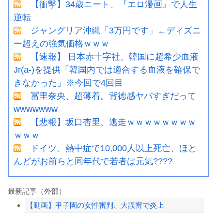
【衝撃】34歳ニート、『エロ漫画』で人生
逆転
ジャングリア沖縄「3万円です」←ディズニ
ー超えの強気価格ｗｗｗ
【速報】 日本赤十字社、韓国に超希少血液
Jr(a-)を提供「韓国内では適合する血液を確保で
きなかった」※今回で4回目
冨里奈央、超薄着。背徳感ヤバすぎだって
wwwwwww
【悲報】坂口杏里、逃走ｗｗｗｗｗｗｗｗ
ｗｗｗ
ドイツ、熱中症で10,000人以上死亡、ほと
んどがお前らと同年代で若者は元気????
最新記事（外部）
【動画】甲子園の女性審判、大誤審で炎上