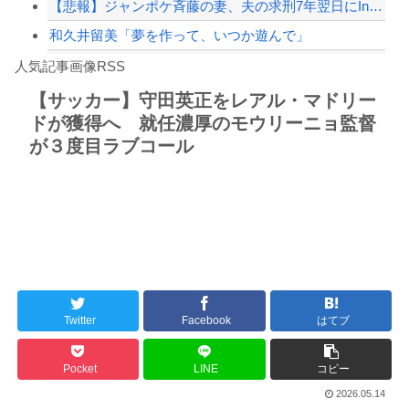
【悲報】ジャンポケ斉藤の妻、夫の求刑7年翌日にInstagram更新「楽しすぎた...
和久井留美「夢を作って、いつか遊んで」
Powered by livedoor 相互RSS
【朗報】高市政権、「四国新幹線」を史上初めて検討開始
人気記事画像RSS
【動画】タイのティパンコーン王子が日本人女性とデートか？
【サッカー】守田英正をレアル・マドリー
ドが獲得へ 就任濃厚のモウリーニョ監督
8/4のニュース
が３度目ラブコール
日本旅行キャンセルすべきか…1万年ぶり史上最大級の火山の兆し＝韓国の反応
更新中止のお知らせ
海外「おめでとうタキ！」リヴァプール南野がバースデーゴール！！
Powered by livedoor 相互RSS
Twitter
Facebook
はてブ
Pocket
LINE
コピー
2026.05.14