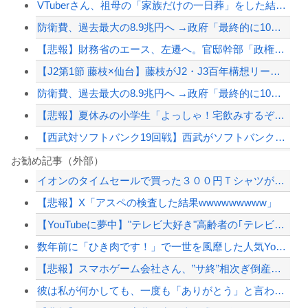
VTuberさん、祖母の「家族だけの一日葬」をした結果ｗｗｗｗｗｗｗ
防衛費、過去最大の8.9兆円へ →政府「最終的に10兆円規模になる可能性」
【悲報】財務省のエース、左遷へ。官邸幹部「政権に協力的でなかったから」
【J2第1節 藤枝×仙台】藤枝がJ2・J3百年構想リーグ王者の仙台を撃破！槙野監...
防衛費、過去最大の8.9兆円へ →政府「最終的に10兆円規模になる可能性」
【悲報】夏休みの小学生「よっしゃ！宅飲みするぞ！！」→コーラ、ミロ、カルピス！ｗ...
【西武対ソフトバンク19回戦】西武がソフトバンクに逆転勝ちで2位浮上！連敗は3で...
株資産7億円抱え込んで優待で節約生活して好きなことに現金使わないまま死んでく人の...
お勧め記事（外部）
イオンのタイムセールで買った３００円Ｔシャツがもうすぐ６才を迎えようとしています...
ジャンポケ斎藤と代理人のやりとり、「地獄すぎて完全にコントになってる……」と衝撃...
【悲報】X「アスペの検査した結果wwwwwwwww」
【画像】 まんさん、ブチ切れ「電車内でこういうポジのおじ、ガチでイラネ」→
【YouTubeに夢中】"テレビ大好き"高齢者の｢テレビ離れ｣が始まった
【サッカー】韓国サッカー協会、性接待疑惑 日本人審判も含まれると報道 「Jリーグ...
数年前に「ひき肉です！」で一世を風靡した人気YouTuber『ちょんまげ小僧』さ...
【配信者】「金バエ」のSNS更新が1週間途絶え、様々な憶測が飛び交う。1週間ぶり...
【悲報】スマホゲーム会社さん、”サ終”相次ぎ倒産しまくってる模様
【緊急速報】NYで警官が黒人男性の首を絞め、暴動第二波不可避へ
彼は私が何かしても、一度も「ありがとう」と言わない