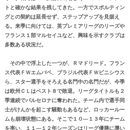
トと確かな結果を残してきた。一方でスポルティン
グとの契約は延長せず、ステップアップを見据え
る。来季に向けては、英プレミアリーグのリーズや
フランス１部マルセイユなど、興味を示すクラブは
多数ある状況だ。
その中で浮上した一つが、Ｒマドリード。フラン
ス代表ＦＷエムバペ、ブラジル代表ＦＷビニシウス
ら、スター選手をそろえる名門中の名門だが、今季
は欧州ＣＬはベスト８で敗退。リーグタイトルも２
季連続でバルセロナに奪われた。チーム内で選手同
士がけんかを起こす騒動もあるなど、ロッカールー
ムも崩壊状態にある。そこで１０―１３年にチーム
を率い、１１―１２年シーズンはリーグ優勝に導い