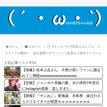
ホーム
スポーツ
【サッカー】守田英正をレアル・マ
ドリードが獲得へ 就任濃厚のモウリーニョ監督が３度目ラブコール
人気記事リストRSS
【画像】松本人志さん、大勢の若いファンに囲ま
れてご満悦wwwwwwwwwwwwww
【悲報】ジャンポケ斉藤の妻、夫の求刑7年翌日
にInstagram更新「楽しすぎた」
【朗報】『ヤニねこ』新海誠、水島努、綾辻行人
らクリエイターが絶賛ｗｗｗｗｗｗｗｗｗ