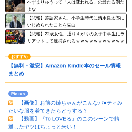
へずまりゅうって「人は変われる」の最たる例だ
よな
【悲報】落語家さん、小学生時代に清水良太郎に
いじめられたことを告白
【悲報】22歳女性、通りすがりの女子中学生にラ
リアットして逮捕されるｗｗｗｗｗｗｗｗｗｗｗ
ｗｗ
【無料・激安】Amazon Kindle本のセール情報
まとめ
【画像】お前の姉ちゃんがこんなパ●ティみ
たいな服を着てきたらどうする？
【動画】『To LOVEる』のこのシーンで精
通したヤツはちょっと来い！