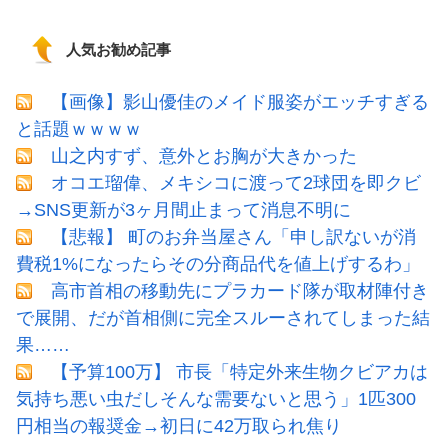
人気お勧め記事
【画像】影山優佳のメイド服姿がエッチすぎる
と話題ｗｗｗｗ
山之内すず、意外とお胸が大きかった
オコエ瑠偉、メキシコに渡って2球団を即クビ
→SNS更新が3ヶ月間止まって消息不明に
【悲報】 町のお弁当屋さん「申し訳ないが消
費税1%になったらその分商品代を値上げするわ」
高市首相の移動先にプラカード隊が取材陣付き
で展開、だが首相側に完全スルーされてしまった結
果……
【予算100万】 市長「特定外来生物クビアカは
気持ち悪い虫だしそんな需要ないと思う」1匹300
円相当の報奨金→初日に42万取られ焦り