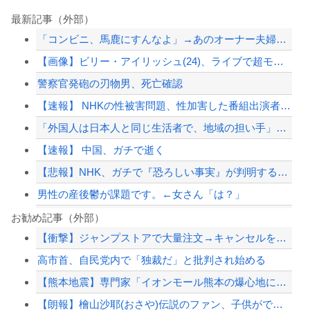
最新記事（外部）
「コンビニ、馬鹿にすんなよ」→あのオーナー夫婦、不起訴ｗｗｗｗｗｗｗｗｗ
【画像】ビリー・アイリッシュ(24)、ライブで超モリマンスジを強調して炎上ｗｗｗ...
警察官発砲の刃物男、死亡確認
【速報】 NHKの性被害問題、性加害した番組出演者が衝撃告白！
「外国人は日本人と同じ生活者で、地域の担い手」…多文化共生実現への提言、全国知事...
【速報】 中国、ガチで逝く
【悲報】NHK、ガチで『恐ろしい事実』が判明する・・・・・
男性の産後鬱が課題です。←女さん「は？」
高市政権「減税します」→財源「これから考えます」
お勧め記事（外部）
【衝撃】ジャンプストアで大量注文→キャンセルを繰り返した32歳女を逮捕 238ア...
【画像あり】えっ、ワイ氏の「貯金」・・・多すぎ・・・？
高市首、自民党内で「独裁だ」と批判され始める
角栓ニュルッ、歯茎グラグラ… 「気持ち悪いネット広告」への苦情が急増
【熊本地震】専門家「イオンモール熊本の爆心地に…喫煙所と自販機」警察・消防「」←...
高市政権「減税します」→財源「これから考えます」
【朗報】檜山沙耶(おさや)伝説のファン、子供ができたおさやへの正直な気持ちを語る...
【配信者】「金バエ」のSNS更新が1週間途絶え、様々な憶測が飛び交う。1週間ぶり...