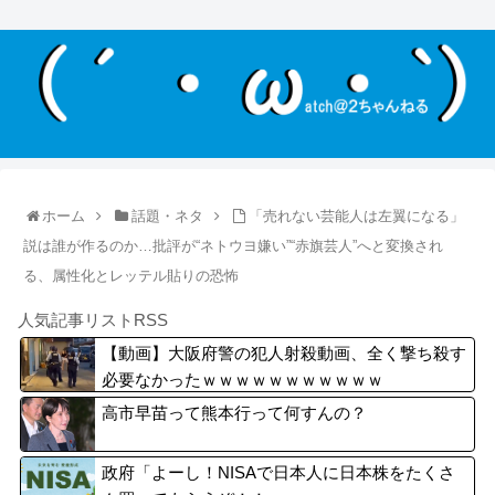
ホーム
話題・ネタ
「売れない芸能人は左翼になる」
説は誰が作るのか…批評が“ネトウヨ嫌い”“赤旗芸人”へと変換され
る、属性化とレッテル貼りの恐怖
人気記事リストRSS
【動画】大阪府警の犯人射殺動画、全く撃ち殺す
必要なかったｗｗｗｗｗｗｗｗｗｗｗ
高市早苗って熊本行って何すんの？
政府「よーし！NISAで日本人に日本株をたくさ