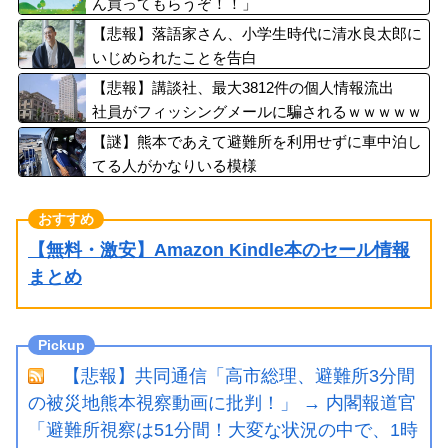
ん買ってもらうぞ！！」
【悲報】落語家さん、小学生時代に清水良太郎に
いじめられたことを告白
【悲報】講談社、最大3812件の個人情報流出
社員がフィッシングメールに騙されるｗｗｗｗｗ
ｗｗ
【謎】熊本であえて避難所を利用せずに車中泊し
てる人がかなりいる模様
【無料・激安】Amazon Kindle本のセール情報
まとめ
【悲報】共同通信「高市総理、避難所3分間
の被災地熊本視察動画に批判！」 → 内閣報道官
「避難所視察は51分間！大変な状況の中で、1時