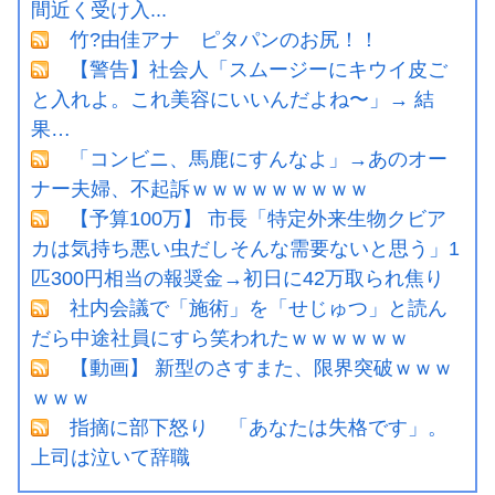
間近く受け入...
竹?由佳アナ ピタパンのお尻！！
【警告】社会人「スムージーにキウイ皮ご
と入れよ。これ美容にいいんだよね〜」→ 結
果…
「コンビニ、馬鹿にすんなよ」→あのオー
ナー夫婦、不起訴ｗｗｗｗｗｗｗｗｗ
【予算100万】 市長「特定外来生物クビア
カは気持ち悪い虫だしそんな需要ないと思う」1
匹300円相当の報奨金→初日に42万取られ焦り
社内会議で「施術」を「せじゅつ」と読ん
だら中途社員にすら笑われたｗｗｗｗｗｗ
【動画】 新型のさすまた、限界突破ｗｗｗ
ｗｗｗ
指摘に部下怒り 「あなたは失格です」。
上司は泣いて辞職