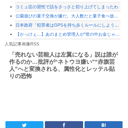
コミュ症の習性で話をさっさと切り上げてしまったわ
【緊急速報】NYで警官が黒人男性の首を絞め、暴動第二波不可避へ
公園遊びの菓子交換が嫌だ。大人数だと菓子食べ放題みたいになっちゃって身体にも歯に...
日本政府「犯罪者はGPSを持ち歩くルールにしよう。強制は可哀想🥺」
【かっけぇ…】あのまとめ管理人が“世の中お金じゃない”に共感‥‥「お金で忖度ばか...
Powered by livedoor 相互RSS
【動画】名古屋栄で不良外人が警察官を突き飛ばす。逮捕しろやｗｗｗ
人気記事画像RSS
勇者♀「仲間に支払うはずのお金で新しい装備買っちゃったから>>3する」
「売れない芸能人は左翼になる」説は誰が
作るのか…批評が“ネトウヨ嫌い”“赤旗芸
8/4のニュース
人”へと変換される、属性化とレッテル貼
日本旅行キャンセルすべきか…1万年ぶり史上最大級の火山の兆し＝韓国の反応
りの恐怖
更新中止のお知らせ
海外「おめでとうタキ！」リヴァプール南野がバースデーゴール！！
Powered by livedoor 相互RSS