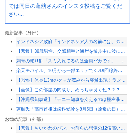
では同日の蓮舫さんのインスタ投稿をご覧くだ
さい...
最新記事（外部）
インドネシア政府「インドネシア人の名前には、のび太、ドラえもん、スネ夫、ナルト、...
【悲報】38歳男性、交際相手と海岸を散歩中に波にさらわれ死亡
刺青の彫り師「スミ入れてるのは全員バカです」 ドタキャン当たり前、カネはない、挨...
楽天モバイル、10月から一部エリアでKDDI回線終了へ…自前設備への投資拡大不可...
【恐怖】体長1.3mのクマが茂みから突然出現！ランニング中の男性をガチで襲撃した...
【画像】この部屋の間取り、めっちゃ良くね？？？
【沖縄県知事選】「デニー知事を支えるのは極左暴力集団」発言で大炎上ｗｗｗ
蓮舫氏「高市首相は歯科受診を8月6日（原爆の日）を避けて行くべきお立場ではないで...
【悲報】 セブンイレブンのレジ、一部のアホのせいでこうなってしまう
お勧め記事（外部）
【悲報】ちいかわのパン、お前らの想像の12倍高いｗｗｗｗｗｗｗ
【朗報】 最近のおばさん、普通にエッッッすぎるｗｗｗｗｗｗｗｗｗｗ