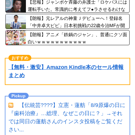
た“助け合いの輪”
【悲報】ジャンポケ斉藤の弁護士「ロケバスには
運転手いた。常識的に考えてフ●ラさせるわけな
いでしょ」
【朗報】元レアルの神童Ｊデビューへ！登録名
「中井卓大ピピ」日本初挑戦の22歳今治MFが開
幕戦に先発
【朗報】アニメ「鉄鍋のジャン」、普通にクソ面
白いｗｗｗｗｗｗｗｗｗｗｗ
【無料・激安】Amazon Kindle本のセール情報
まとめ
【伝統芸????】立憲・蓮舫「8/9原爆の日に
『歯科治療』…総理、なぜこの日に？」→それ
では同日の蓮舫さんのインスタ投稿をご覧くだ
さい...