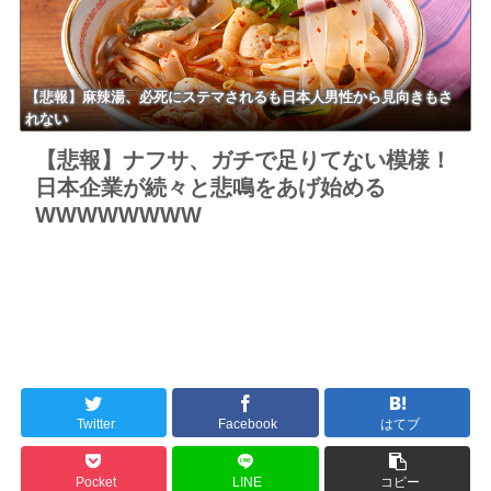
【悲報】麻辣湯、必死にステマされるも日本人男性から見向きもさ
れない
【悲報】ナフサ、ガチで足りてない模様！
日本企業が続々と悲鳴をあげ始める
WWWWWWWW
Twitter
Facebook
はてブ
Pocket
LINE
コピー