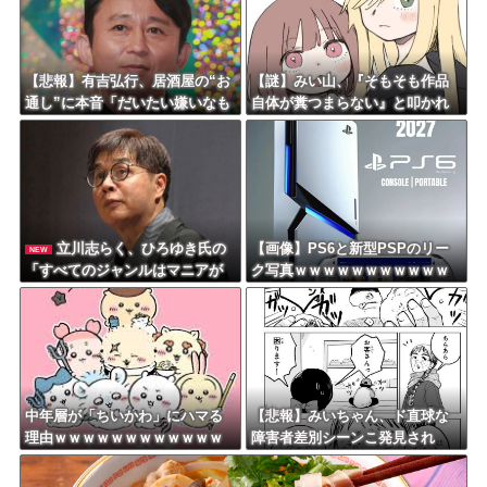
Powered by livedoor 相互RSS
【悲報】有吉弘行、居酒屋の“お
【謎】みい山、『そもそも作品
通し”に本音「だいたい嫌いなも
自体が糞つまらない』と叩かれ
のが出てくる」「お通しカット
だす
してもらえますかって言ったこ
とある」
立川志らく、ひろゆき氏の
【画像】PS6と新型PSPのリー
NEW
「すべてのジャンルはマニアが
ク写真ｗｗｗｗｗｗｗｗｗｗｗ
つぶす」に完全同意「そういう
ｗｗｗｗｗｗｗｗ
連中が落語をつぶす」
中年層が「ちいかわ」にハマる
【悲報】みいちゃん、ド直球な
理由ｗｗｗｗｗｗｗｗｗｗｗｗ
障害者差別シーンこ発見され
ｗｗｗｗｗｗｗｗｗｗｗｗｗｗ
る・・・
ｗｗｗｗｗｗ