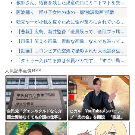
教師さん、給食を残した児童の口にミニトマトを突っ込む→体罰判定をもらってしまい、...
【悲報】EXIT兼近、過去のいじめ疑惑で大炎上中「創作です」と釈明もSNSで反論...
阿波踊り 踊り子女性の体の一部“強調動画”拡散
【画像】昔のギャル、覚悟が違うｗｗｗ
転売ヤーが小銭を稼ぐために命が蔑ろにされていると思ったらムカッ腹が立った
【配信者】「金バエ」のSNS更新が1週間途絶え、様々な憶測が飛び交う。1週間ぶり...
【悲報】広島、新井監督「全員殴って、全部ブッ壊してから辞めたい」
【緊急速報】NYで警官が黒人男性の首を絞め、暴動第二波不可避へ
【画像】笑える画像、素敵な画像、なんでも貼っていけｗｗｗｗｗ
【動画】コロンビアの空港で撮影された大地震発生の瞬間。揺れが長過ぎる(@_@;)
「タトゥー入れてる奴は全員バカです」「すごい民度低い」この道23年の彫り師You...
Powered by livedoor 相互RSS
【3大】盆休みの害悪車「常時ハイビームマン」「車間ベタ付けマン」「法定速度絶対遵...
人気記事画像RSS
電車女「まもなくアクメが参ります。ご注意ください」
8/4のニュース
日本旅行キャンセルすべきか…1万年ぶり史上最大級の火山の兆し＝韓国の反応
更新中止のお知らせ
自民党「グエンやクルドなら介
ヒカル YouTubeメンバーシッ
護士資格なくても介護の仕事し
プ「光の会」を開設 「教祖」
海外「おめでとうタキ！」リヴァプール南野がバースデーゴール！！
てええでー」
を名乗り年内10万人を目指すと
宣言