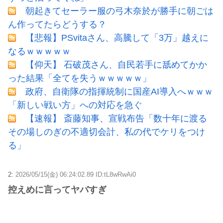
朝起きてセーラー服の弓木奈於が勝手に朝ごは
ん作ってたらどうする？
【悲報】PSvitaさん、高騰して「3万」越えに
なるｗｗｗｗｗ
【仰天】 石破茂さん、自民若手に舐めてかか
った結果「全てを失うｗｗｗｗｗ」
政府、自衛隊の指揮統制に国産AI導入へｗｗｗ
「新しい戦い方」への対応を急ぐ
【速報】 斎藤知事、宣戦布告「数十年に渡る
その場しのぎの不適切会計、私の代でケリをつけ
る」
2:
2026/05/15(金) 06:24:02.89 ID:tL8wRwAi0
控えめに言ってヤバすぎ