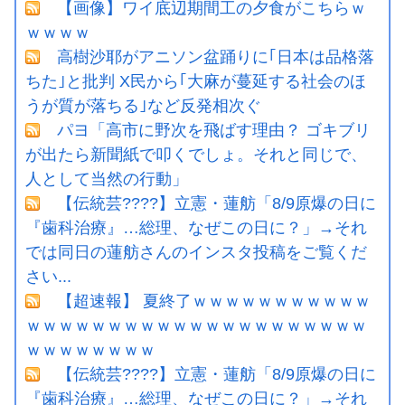
【画像】ワイ底辺期間工の夕食がこちらｗ
ｗｗｗｗ
高樹沙耶がアニソン盆踊りに｢日本は品格落
ちた｣と批判 X民から｢大麻が蔓延する社会のほ
うが質が落ちる｣など反発相次ぐ
パヨ「高市に野次を飛ばす理由？ ゴキブリ
が出たら新聞紙で叩くでしょ。それと同じで、
人として当然の行動」
【伝統芸????】立憲・蓮舫「8/9原爆の日に
『歯科治療』…総理、なぜこの日に？」→それ
では同日の蓮舫さんのインスタ投稿をご覧くだ
さい...
【超速報】 夏終了ｗｗｗｗｗｗｗｗｗｗｗ
ｗｗｗｗｗｗｗｗｗｗｗｗｗｗｗｗｗｗｗｗｗ
ｗｗｗｗｗｗｗｗ
【伝統芸????】立憲・蓮舫「8/9原爆の日に
『歯科治療』…総理、なぜこの日に？」→それ