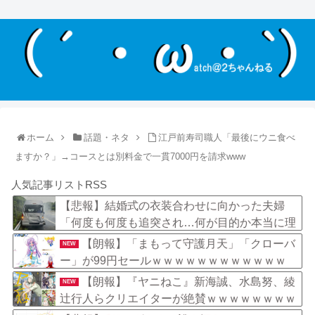
ホーム
話題・ネタ
江戸前寿司職人「最後にウニ食べ
ますか？」→コースとは別料金で一貫7000円を請求www
人気記事リストRSS
【悲報】結婚式の衣装合わせに向かった夫婦
「何度も何度も追突され…何が目的か本当に理
解できない」東名高速で続いた約1.7キロの追
【朗報】「まもって守護月天」「クローバ
NEW
突
ー」が99円セールｗｗｗｗｗｗｗｗｗｗｗｗ
【朗報】『ヤニねこ』新海誠、水島努、綾
NEW
辻行人らクリエイターが絶賛ｗｗｗｗｗｗｗｗ