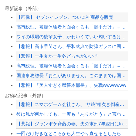
最新記事（外部）
【画像】 セブンイレブン、ついに神商品を販売
高市総理、被爆体験者と面会するも「握手だけ」←何のために会うんだよ…
ワイの職場の後輩女子、かわいくていい匂いするけどマジでとんでもなく無能
【悲報】高市早苗さん、平和式典で防弾ガラスに囲われながらスピーチ
【悲報】一生夏か一生冬どっちがいい？
高市総理、被爆体験者と面会するも「握手だけ」←何のために会うんだよ…
国連事務総長「お金がありません。このままでは国連が完全崩壊します。助けて下さい」
【悲報】「美人すぎる県警本部長」、失職wwwwwww
【高校野球】1回戦 大分商 6-4日本文理 大分商が中盤に逆転し2回戦に進出 杉...
お勧め記事（外部）
【悲報】スマホゲーム会社さん、”サ終”相次ぎ倒産しまくってる模様
【おわった】三峡ダム、豪雨で13基の水門を開き大規模放流開始か 下流の工場地帯に...
彼は私が何かしても、一度も「ありがとう」と言わない
ジャンポケ斎藤と代理人のやりとり、「地獄すぎて完全にコントになってる……」と衝撃...
【悲報】ジャンポケ斉藤の妻、夫の求刑7年翌日にInstagram更新「楽しすぎた...
【悲報】坂口杏里、逃走ｗｗｗｗｗｗｗｗｗｗｗ
一回だけ好きなところから人生やり直せるとしたら
【配信者】「金バエ」のSNS更新が1週間途絶え、様々な憶測が飛び交う。1週間ぶり...