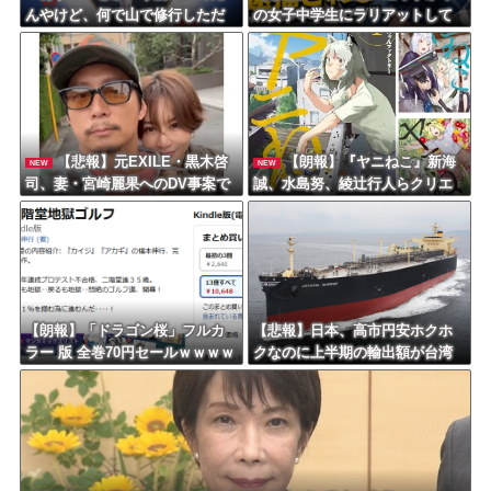
んやけど、何で山で修行しただ
の女子中学生にラリアットして
けの子供達があんなに強いんや
逮捕されるｗｗｗｗｗｗｗｗｗ
ｗｗｗｗ
【悲報】元EXILE・黒木啓
【朗報】『ヤニねこ』新海
NEW
NEW
司、妻・宮崎麗果へのDV事案で
誠、水島努、綾辻行人らクリエ
逮捕されていた！宮崎は全身打
イターが絶賛ｗｗｗｗｗｗｗｗ
撲、頭部裂傷及び打撲、頸部損
ｗ
傷・・・
【朗報】「ドラゴン桜」フルカ
【悲報】日本、高市円安ホクホ
ラー 版 全巻70円セールｗｗｗｗ
クなのに上半期の輸出額が台湾
ｗｗｗｗ スポーツ漫画50％ポ
と韓国に抜かれる・・・
イント還元セール