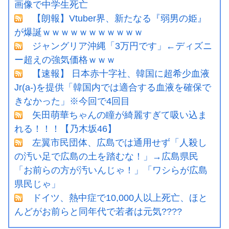
画像で中学生死亡
【朗報】Vtuber界、新たなる『弱男の姫』
が爆誕ｗｗｗｗｗｗｗｗｗｗｗ
ジャングリア沖縄「3万円です」←ディズニ
ー超えの強気価格ｗｗｗ
【速報】 日本赤十字社、韓国に超希少血液
Jr(a-)を提供「韓国内では適合する血液を確保で
きなかった」※今回で4回目
矢田萌華ちゃんの瞳が綺麗すぎて吸い込ま
れる！！！【乃木坂46】
左翼市民団体、広島では通用せず「人殺し
の汚い足で広島の土を踏むな！」→広島県民
「お前らの方が汚いんじゃ！」「ワシらが広島
県民じゃ」
ドイツ、熱中症で10,000人以上死亡、ほと
んどがお前らと同年代で若者は元気????