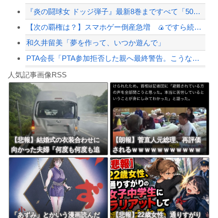
『炎の闘球女 ドッジ弾子』最新8巻まですべて「50％ポイント還元」セール！3,5...
【緊急速報】NYで警官が黒人男性の首を絞め、暴動第二波不可避へ
【次の覇権は？】スマホゲー倒産急増 🍙ですら続くのに…
和久井留美「夢を作って、いつか遊んで」
PTA会長「PTA参加拒否した親へ最終警告。こうなってもいい？」
Powered by livedoor 相互RSS
【朗報】高市政権、「四国新幹線」を史上初めて検討開始
人気記事画像RSS
【動画】タイのティパンコーン王子が日本人女性とデートか？
8/4のニュース
日本旅行キャンセルすべきか…1万年ぶり史上最大級の火山の兆し＝韓国の反応
更新中止のお知らせ
【悲報】結婚式の衣装合わせに
【朗報】菅直人元総理、再評価
向かった夫婦「何度も何度も追
されるｗｗｗｗｗｗｗｗｗｗｗ
海外「おめでとうタキ！」リヴァプール南野がバースデーゴール！！
突され…何が目的か本当に理解
ｗｗｗｗｗｗｗ
できない」東名高速で続いた約1.
7キロの追突
Powered by livedoor 相互RSS
「あずみ」とかいう漫画読んだ
【悲報】22歳女性、通りすがり