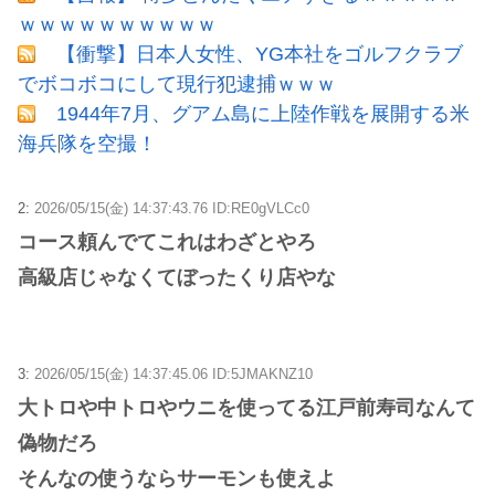
ｗｗｗｗｗｗｗｗｗｗ
【衝撃】日本人女性、YG本社をゴルフクラブ
でボコボコにして現行犯逮捕ｗｗｗ
1944年7月、グアム島に上陸作戦を展開する米
海兵隊を空撮！
2:
2026/05/15(金) 14:37:43.76 ID:RE0gVLCc0
コース頼んでてこれはわざとやろ
高級店じゃなくてぼったくり店やな
3:
2026/05/15(金) 14:37:45.06 ID:5JMAKNZ10
大トロや中トロやウニを使ってる江戸前寿司なんて
偽物だろ
そんなの使うならサーモンも使えよ