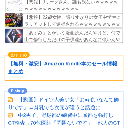
ｗ
【悲報】Jリーグさん、誰も観ないｗｗｗｗｗ
ｗｗｗｗｗｗｗｗｗｗｗｗ
【悲報】22歳女性、通りすがりの女子中学生に
ラリアットして逮捕されるｗｗｗｗｗｗｗｗｗ
ｗｗｗｗ
「あずみ」とかいう漫画読んだんやけど、何で
山で修行しただけの子供達があんなに強いんや
【無料・激安】Amazon Kindle本のセール情報
まとめ
【動画】ドイツ人美少女「お●ぱいなんて飾
りです」→貧乳でも次元が違うと話題に
中2男子、野球部の練習中に頭部を強打し
CT検査→70代医師「問題ないです」→他人のCT