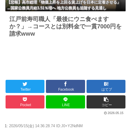
【悲報】高市総理「物価上昇を上回る賃上げを日本に定着させる」
→国家公務員月給3.51％増へ 地方公務員も追随する見通し
江戸前寿司職人「最後にウニ食べます
か？」→コースとは別料金で一貫7000円を
請求www
Twitter
Facebook
はてブ
Pocket
LINE
コピー
2026.05.15
1:
2026/05/15(金) 14:36:28.74 ID:J0+Y2NdNM