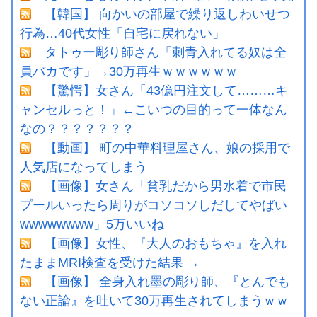
【韓国】 向かいの部屋で繰り返しわいせつ
行為…40代女性「自宅に戻れない」
タトゥー彫り師さん「刺青入れてる奴は全
員バカです」→30万再生ｗｗｗｗｗｗ
【驚愕】女さん「43億円注文して………キ
ャンセルっと！」←こいつの目的って一体なん
なの？？？？？？？
【動画】 町の中華料理屋さん、娘の採用で
人気店になってしまう
【画像】女さん「貧乳だから男水着で市民
プールいったら周りがコソコソしだしてやばい
wwwwwwww」5万いいね
【画像】女性、『大人のおもちゃ』を入れ
たままMRI検査を受けた結果 →
【画像】 全身入れ墨の彫り師、『とんでも
ない正論』を吐いて30万再生されてしまうｗｗ