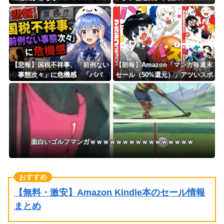
ｗｗｗｗ
ｗｗｗｗｗｗｗ
【悲報】国税不祥事、「前例ない
【朗報】Amazon「マンガ毎週末
事態次々」に危機感 「パパ
セール（50%還元）」アツいスポ
活」、情報漏えいも
ーツマンガ祭り最終日到来！！！
面白いゴルフマンガｗｗｗｗｗｗｗｗｗｗｗｗｗｗｗｗ
【無料・激安】Amazon Kindle本のセール情報
まとめ