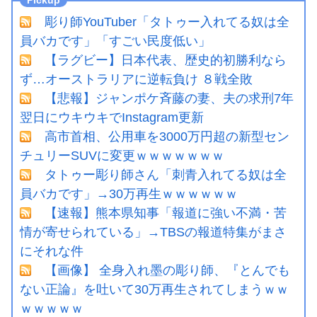
彫り師YouTuber「タトゥー入れてる奴は全
員バカです」「すごい民度低い」
【ラグビー】日本代表、歴史的初勝利なら
ず…オーストラリアに逆転負け ８戦全敗
【悲報】ジャンポケ斉藤の妻、夫の求刑7年
翌日にウキウキでInstagram更新
高市首相、公用車を3000万円超の新型セン
チュリーSUVに変更ｗｗｗｗｗｗｗ
タトゥー彫り師さん「刺青入れてる奴は全
員バカです」→30万再生ｗｗｗｗｗｗ
【速報】熊本県知事「報道に強い不満・苦
情が寄せられている」→TBSの報道特集がまさ
にそれな件
【画像】 全身入れ墨の彫り師、『とんでも
ない正論』を吐いて30万再生されてしまうｗｗ
ｗｗｗｗｗ