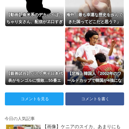
【動画】南米系のデカパイぽっ
海外「最も幸運な歴史を歩んで
ちゃり女さん、配信がヱ口すぎ
きた国ってどこだと思う？」
ｗｗｗｗｗｗｗ
【親善試合】バスケ男子日本代
【悲報】韓国人「2002年のワ
表がモンゴルに惜敗…55番エ
ールドカップで韓国が4強にな
ンヒウードに33得点を許す
れたのって買収したからじゃな
いの?」
コメントを見る
コメントを書く
今日の人気記事
【画像】ケニアのスイカ、あまりにも