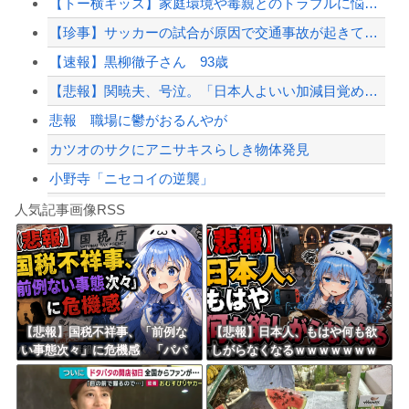
【トー横キッズ】家庭環境や毒親とのトラブルに悩む若者「大人に相談しても具体的に何...
【夏の悲劇】父親、溺れた息子を救おうとしてﾀﾋ亡 →専門家も警鐘「救助は二次被害...
【珍事】サッカーの試合が原因で交通事故が起きてしまう。
世耕議員、国会で審議・議決した予算を財務省が勝手に３兆円動かしていると指摘・問題...
【速報】黒柳徹子さん 93歳
【配信者】「金バエ」のSNS更新が1週間途絶え、様々な憶測が飛び交う。1週間ぶり...
【悲報】関暁夫、号泣。「日本人よいい加減目覚めろ！」と涙の訴え
【緊急速報】NYで警官が黒人男性の首を絞め、暴動第二波不可避へ
悲報 職場に鬱がおるんやが
カツオのサクにアニサキスらしき物体発見
小野寺「ニセコイの逆襲」
Powered by livedoor 相互RSS
【シンデレラガールズ】百鬼夜行をテーマとしたPOP UP SHOPが東京・大阪に...
人気記事画像RSS
【言うて人手不足だし？】未経験から「エンジニア」になるという選択‥‥
8/4のニュース
日本旅行キャンセルすべきか…1万年ぶり史上最大級の火山の兆し＝韓国の反応
更新中止のお知らせ
【悲報】国税不祥事、「前例な
【悲報】日本人、もはや何も欲
い事態次々」に危機感 「パパ
しがらなくなるｗｗｗｗｗｗｗ
海外「おめでとうタキ！」リヴァプール南野がバースデーゴール！！
活」、情報漏えいも
ｗｗｗｗｗｗｗｗｗｗｗｗｗｗ
ｗｗｗ