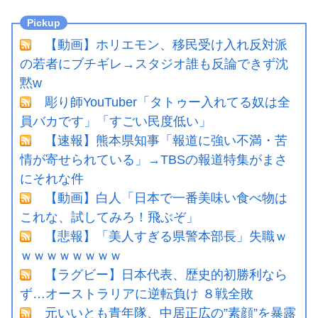
【動画】ホリエモン、移民受け入れ反対派
の若者にブチギレ→スタジオ誰も反論できず沈
黙w
彫り師YouTuber「タトゥー入れてる奴は全
員バカです」「すごい民度低い」
【速報】熊本県知事「報道に強い不満・苦
情が寄せられている」→TBSの報道特集がまさ
にそれな件
【動画】白人「日本で一番美味い食べ物は
これな、試してみろ！飛ぶぞ」
【悲報】「美人すぎる県警本部長」失職ｗ
ｗｗｗｗｗｗｗｗ
【ラグビー】日本代表、歴史的初勝利なら
ず…オーストラリアに逆転負け ８戦全敗
元いいとも青年隊、中居正広の”素顔”を暴露