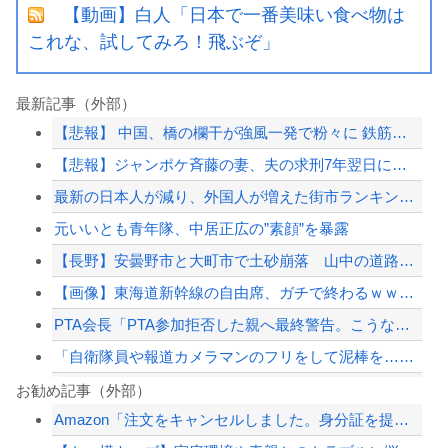
【動画】白人「日本で一番美味い食べ物は
これな、試してみろ！飛ぶぞ」
最新記事（外部）
【悲報】 中国、橋の欄干が強風一発で粉々に 鉄筋ゼロ 当局「接着剤でくっつけただ...
【悲報】ジャンポケ斉藤の妻、夫の求刑7年翌日にウキウキでInstagram更新
最新の日本人が減り、外国人が増えた街市ランキングをご覧下さい→5位川口市、4位京...
元いいとも青年隊、中居正広の”素顔”を暴露
【長野】安曇野市と大町市で土砂崩落 山中の道路が寸断 宿泊客や登山客など計400...
【画像】東海道新幹線の自由席、ガチで終わるｗｗｗｗ
PTA会長「PTA参加拒否した親へ最終警告。こうなってもいい？」
「自衛隊員や報道カメラマンのフリをして泥棒を…」500万円分の預金通帳を盗まれた...
習近平さん、腐敗撲滅に本気を出した結果…半年で53万8000件ｗｗｗ
お勧め記事（外部）
Amazon「注文をキャンセルしました。身分証を提出してください」 X民「は？怪...
ショートスリーパー堀大輔氏、涙を流す