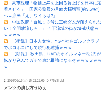
高市総理「物価上昇を上回る賃上げを日本に定
着させる」→国家公務員の月給大幅増額(約3.5%?)
へ→庶民「え、ワイらは?」
中国政府「台風１３号に三峡ダムが耐えられな
い！全開放流しろ！」⇒ 下流域の街が壊滅状態ｗ
ｗｗｗｗ
【衝撃】日本人女性、YG本社をゴルフクラブ
でボコボコにして現行犯逮捕ｗｗｗ
【朗報】 秋田県、UAEのオイルマネー2兆円が
転がり込んでガチで東北最強になるぞｗｗｗｗｗｗ
ｗ
2:
2026/05/16(土) 15:02:25.69 ID:F75z3lIbM
メンツの潰し方うめぇ