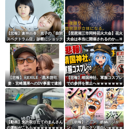
【悲報】倉持由香、息子の「自閉
【琵琶湖三市同時花火大会】花火
スペクトラム症」診断にショック
大会は本当に開催されるのか…Ｈ
で涙… 見逃していた乳幼児期の
Ｐで観覧券販売も消防への申請な
サインとは？
し、３自治体は「関与してない」
と声明
【悲報】元EXILE・黒木啓司、
【悲報】靖国神社、軍服コスプレ
妻・宮崎麗果へのDV事案で逮捕
での参拝を禁止へｗｗｗｗｗｗｗ
されていた！宮崎は全身打撲、頭
ｗｗｗｗｗｗｗｗｗｗｗｗ
部裂傷及び打撲、頸部損傷・・・
【動画】免許取りたてのまんさん
【朗報】アニメ「鉄鍋のジャ
の運転がこちらｗｗｗｗｗｗｗｗ
ン」、普通にクソ面白いｗｗｗｗ