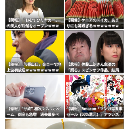
Powered by livedoor 相互RSS
【朗報】「おむすびリヤカー」
【画像】ケニアのスイカ、あま
の美人が店舗をオープンｗｗｗ
りにも薄過ぎるｗｗｗｗｗｗｗ
ｗｗｗｗｗｗｗｗｗ
ｗｗｗｗｗｗ
【朗報】『8番出口』金ローで地
【悲報】佐藤二朗さん主演の
上波初放送ｗｗｗｗｗｗｗｗｗ
「踊る」スピンオフ作品、結局
ｗｗｗｗ
撮影中止が決定ｗｗｗｗｗｗｗ
ｗｗ
【悲報】”サ終” 相次ぐスマホゲ
【朗報】Amazon「マンガ毎週末
ーム、倒産も急増 過去最多ペ
セール（50%還元）」アツいス
ースで推移 「当たれば一攫千
ポーツマンガ祭り最終日到
金」過去の時代に
来！！！