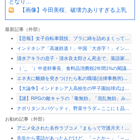
となり…
【画像】今田美桜、破壊力ありすぎる上乳
最新記事（外部）
【悲報】女子自転車競技、ブラに綿を詰めまくって空気抵抗を減らすチート技が発覚ｗｗ...
インドネシア「高速鉄道！」中国「大赤字！」インドネシア「運営会社の株式購入！（負...
清水アキラの息子・清水良太郎さん死去で、落語家・柳家小はだが「いじめ」「暴行」被...
（ ´_ゝ`）中道幹事長、食料品消費税2年間1%の閣議決定を批判 → 記者「中道...
エネ夫に離婚を突きつけたら私の職場(法律事務所)に乗り込んできた 堂々と「離婚の...
【大論争】インドネシア人高校生の甲子園始球式は「国際交流」か「政治利用」か
【謎】RPGの敵キャラの「毒無効」「混乱無効」みたいなのって冷静に考えるとおかし...
ナポリタンスパゲッティ、野菜サラダ←ここに１品加えて最強しろ
『ゴーストリコン ワイルドランズ』無料アプデ！
お勧め記事（外部）
アニメ化された名作ラブコメ『まもって守護月天！』が「全巻99円」の激安セール開催...
被災地・熊本、泥酔者の通報が止まらず県警が異例のお願い
先生から電話があったんだけど、「～とか～」「～とか考えて～」と何度も言ってたのが...
被災地・熊本、泥酔者の通報が止まらず県警が異例のお願い