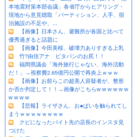
本地震対策本部会議」各省庁からヒアリング・
現地から意見聴取「パーティション、人手、宿
泊施設の不足や、...
【画像】日本さん、避難所が各国と比べて
優秀過ぎると話題に
【画像】今田美桜、破壊力ありすぎる上乳
竹?由佳アナ ピタパンのお尻！！
福岡県議会「海外旅行じゃない、海外活動
だ！」→視察費2.65億円公開で再炎上ｗｗｗ
【画像】お前らこの超美人容疑者が、整形
か否か判定して！！→画像がこちらw w w w w w
w w w w
【悲報】ライザさん、お●ぱいを触られてし
まうｗｗｗｗｗｗｗｗ
クビになったバイト先の店長のインスタ見
つけた