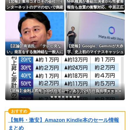
【悲報】食用コオロギの会社、イ
NHK職員が番組出演者から性被害
ンターネットのデマのせいで倒産
報告も放置の衝撃対応、中居正広
ｗｗｗｗｗｗｗｗｗｗｗｗ
と国分太一の事例もNHKは「加害
者を守る」のか、指摘される“隠
蔽体質”
【正論】有吉氏、「テレビ見な
【悲報】Google、Geminiが大赤
い」発言をする無神経な一般人に
字、史上初のマイナスキャッシュ
憤慨ｗｗｗｗｗｗｗ
フローに陥る・・・
【悲報】金利上昇年、30代住宅ローンありで24万円負担増ｗｗｗｗ
ｗｗｗｗｗｗｗｗ
【無料・激安】Amazon Kindle本のセール情報
まとめ