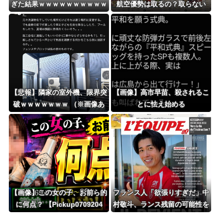
ぎた結果ｗｗｗｗｗｗｗｗｗｗ
航空優勢は取るの？取らない
wwww
の？
【悲報】隣家の室外機、限界突
【画像】高市早苗、殺されるこ
破ｗｗｗｗｗｗｗ （※画像あ
とに怯え始める
り）
【画像】この女の子、お前ら的
フランス人「欲張りすぎだ」中
に何点？ 【Pickup0709204
村敬斗、ランス残留の可能性を
4】
会長が示唆！移籍金が交渉の壁