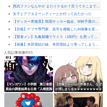
西武ファンなんやが まだイケるか？言うてそこまで深刻な状況ちゃうよな？
韓国警察、大韓サッカー協会を家宅捜索 代表監督選考巡り
女子とアフタヌーンティーとか行ってみたかった
【配信者】「金バエ」のSNS更新が1週間途絶え、様々な憶測が飛び交う。1週間ぶり...
【サッカー界激震】韓国サッカー協会、W杯予選の審判に“性接待”していたことが発覚...
【緊急速報】NYで警官が黒人男性の首を絞め、暴動第二波不可避へ
【悲報】ナフサ専門家、高市を揶揄したAI画像を堂々と載せる （※画像あり）
【賢者メシ】丸亀製麺でライス（180円）を買って天かす乗っけてタレをかけて食うと...
【画像】本田望結の妹、本田望結より実ってしまうｗｗｗｗｗｗｗｗ
Powered by livedoor 相互RSS
【動画】ロシアの空挺兵、パラシュートが開かずに墜落してしまう。
人気記事画像RSS
白石「あ、あきら様……？」あきら「……白石」
8/4のニュース
日本旅行キャンセルすべきか…1万年ぶり史上最大級の火山の兆し＝韓国の反応
更新中止のお知らせ
【マンガワン】小学館 第三者委
【悲報】みい山の作者さん、なぜ
員会の調査結果を公表「人権意識
か消しまくるｗｗｗｗｗｗｗｗｗ
海外「おめでとうタキ！」リヴァプール南野がバースデーゴール！！
十分でなかった」 性加害歴ある
ｗｗｗｗｗｗ
漫画家を別名義で起用