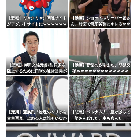
Powered by livedoor 相互RSS
【悲報】ミャクミャク関連サイト
【動画】ショートスリーパー堀さ
がアダルトサイトにｗｗｗｗｗｗ
ん、対面で高須幹弥にキレるｗｗ
ｗｗｗｗｗ
ｗｗｗｗｗｗｗ
【悲報】岸田文雄元首相､円安を
【動画】新型のさすまた、限界突
阻止するために日米の通貨当局が
破ｗｗｗｗｗｗｗｗｗｗｗｗｗ
実施した為替介入は｢一時しのぎ
に過ぎない｣との認識を示す
【定期】蓮舫氏「総理のヘリから
【悲報】ベトナム人「腹が減って
合掌写真、止める人は誰もいなか
婆さん殺した、車も盗んだ」
ったの？」「あまりにも愕然」