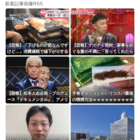
新着記事画像RSS
【悲報】「下げるのが筋なんです
【悲報】ナイナイ岡村、家事をめ
けど…」消費減税で値下がりする
ぐる妻の不満に「言ってくれたら
分と同じだけ商品を値上げして店
済む話やん」になるみ「バイトや
頭価格を変えない店も…
ったらクビやで」説教受け黙り込
む
【朗報】松本人志企画・プロデュ
手巻きタバコとかいうコスパ最強
ース『ドキュメンタル』、アメリ
の喫煙方法ｗｗｗｗｗｗｗｗｗｗ
カで初の制作が決定！ 海外タイ
ｗｗｗ
トル『LOL』として世界25ヶ国・
地域で展開