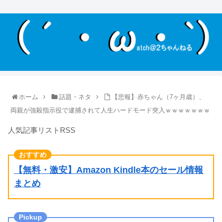
ホーム
話題・ネタ
【悲報】赤ちゃん（7ヶ月歳）、
両親が強殺指示役で逮捕されて人生ハードモード突入ｗｗｗｗｗｗｗ
人気記事リストRSS
【無料・激安】Amazon Kindle本のセール情報
まとめ