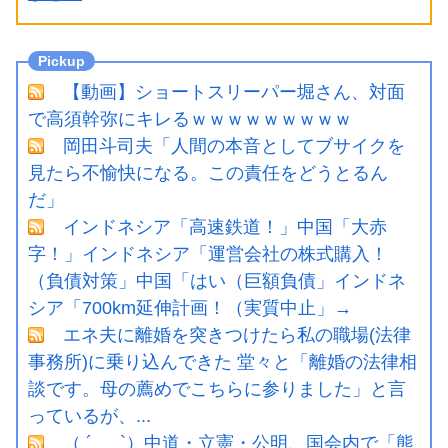
【動画】ショートスリーパー堀さん、対面
で高須幹弥にキレるｗｗｗｗｗｗｗｗｗ
岡田斗司夫「人間の本音としてブサイクを
見たら不愉快になる。この責任をどうとるん
だ」
インドネシア「高速鉄道！」中国「大赤
字！」インドネシア「運営会社の株式購入！
（負債対策」中国「はい（巨額負債」インドネ
シア「700km延伸計画！（実質中止」→
エネ夫に離婚を突きつけたら私の職場(法律
事務所)に乗り込んできた 堂々と「離婚の法律相
談です。母の薦めでこちらに参りました」と言
っているが、...
（ ´_ゝ`）中道・立憲・公明、国会内で「熊