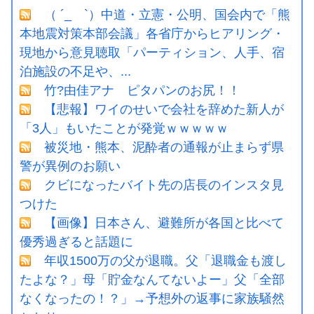
（ ´_ゝ`）中道・立憲・公明、国会内で「熊
本地震対策本部会議」各省庁からヒアリング・
現地から意見聴取「パーティション、人手、宿
泊施設の不足や、...
竹?由佳アナ ピタパンのお尻！！
【悲報】ワイのせいで会社を辞めた新人が
「3人」もいたことが発覚ｗｗｗｗｗ
被災地・熊本、泥酔者の通報が止まらず県
警が異例のお願い
クビになったバイト先の店長のインスタ見
つけた
【画像】日本さん、避難所が各国と比べて
優秀過ぎると話題に
年収1500万の父が退職。父「退職金も渡し
たよな？」母「貯金なんてないよー」父「全部
なくなったの！？」→予想外の返事に家族騒然