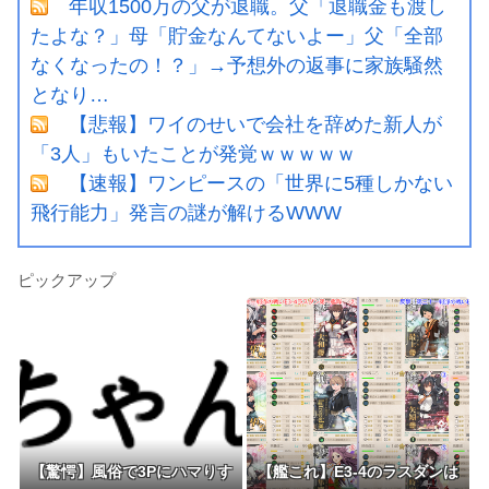
年収1500万の父が退職。父「退職金も渡し
たよな？」母「貯金なんてないよー」父「全部
なくなったの！？」→予想外の返事に家族騒然
となり…
【悲報】ワイのせいで会社を辞めた新人が
「3人」もいたことが発覚ｗｗｗｗｗ
【速報】ワンピースの「世界に5種しかない
飛行能力」発言の謎が解けるWWW
ピックアップ
【驚愕】風俗で3Pにハマりす
【艦これ】E3-4のラスダンは