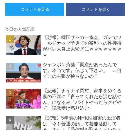
に..現地サポの本音がこれ！
コメントを見る
コメントを書く
【海外の反応】
今日の人気記事
【悲報】韓国サッカー協会、ガチでワ
ールドカップ予選での審判への性接待
がバレ大炎上大騒ぎにｗｗｗｗｗｗｗ
ｗ
ジャンポケ斉藤「同意があったんで
す。本当です。信じて下さい」 ←何
でこの主張が通らないの？
【悲報】ナイナイ岡村、家事をめぐる
妻の不満に「言ってくれたら済む話や
ん」になるみ「バイトやったらクビや
で」説教受け黙り込む
【悲報】5年前のNHK性加害の出演者
は「今も普通の顔して芸能活動して
る」ネット「受信料を取るくらいなら