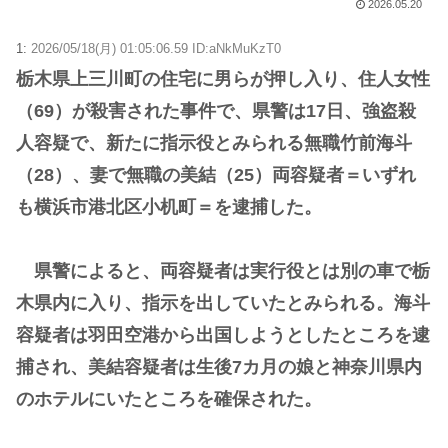
2026.05.20
1:
2026/05/18(月) 01:05:06.59 ID:aNkMuKzT0
栃木県上三川町の住宅に男らが押し入り、住人女性
（69）が殺害された事件で、県警は17日、強盗殺
人容疑で、新たに指示役とみられる無職竹前海斗
（28）、妻で無職の美結（25）両容疑者＝いずれ
も横浜市港北区小机町＝を逮捕した。
県警によると、両容疑者は実行役とは別の車で栃
木県内に入り、指示を出していたとみられる。海斗
容疑者は羽田空港から出国しようとしたところを逮
捕され、美結容疑者は生後7カ月の娘と神奈川県内
のホテルにいたところを確保された。