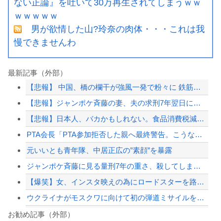
ない正論』を吐いて30万再生されてしまうｗｗ
ｗｗｗｗｗ
男が欲情した山?玲奈の肉体・・・これは我
慢できませんわ
最新記事（外部）
【悲報】 中国、橋の欄干が強風一発で粉々に 鉄筋ゼロ 当局「接着剤でくっつけただ...
【悲報】ジャンポケ斉藤の妻、夫の求刑7年翌日にウキウキでInstagram更新
【悲報】日本人、バカかもしれない。食品消費税減税（8%→1%）に93.2%が賛成...
PTA会長「PTA参加拒否した親へ最終警告。こうなってもいい？」
元いいとも青年隊、中居正広の”素顔”を暴露
ジャンポケ斉藤に見る量刑7年の重さ、殺してしまい傷害致死罪を狙う方が量刑的には軽...
【爆笑】女、インスタ映えの為にロードスターを路肩に止めて記念撮影していたら後続車...
ウクライナがモスクワに向けて初の弾道ミサイルを発射か？！
【悲報】イギリスさん、国民食を子どもに食わせるのを諦めるｗｗｗｗｗｗｗ
お勧め記事（外部）