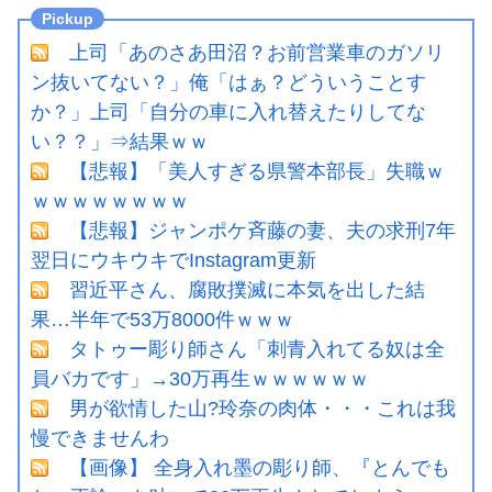
上司「あのさあ田沼？お前営業車のガソリ
ン抜いてない？」俺「はぁ？どういうことす
か？」上司「自分の車に入れ替えたりしてな
い？？」⇒結果ｗｗ
【悲報】「美人すぎる県警本部長」失職ｗ
ｗｗｗｗｗｗｗｗ
【悲報】ジャンポケ斉藤の妻、夫の求刑7年
翌日にウキウキでInstagram更新
習近平さん、腐敗撲滅に本気を出した結
果…半年で53万8000件ｗｗｗ
タトゥー彫り師さん「刺青入れてる奴は全
員バカです」→30万再生ｗｗｗｗｗｗ
男が欲情した山?玲奈の肉体・・・これは我
慢できませんわ
【画像】 全身入れ墨の彫り師、『とんでも