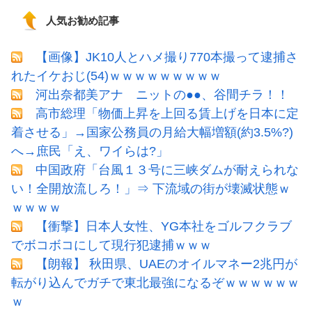
人気お勧め記事
【画像】JK10人とハメ撮り770本撮って逮捕さ
れたイケおじ(54)ｗｗｗｗｗｗｗｗｗ
河出奈都美アナ ニットの●●、谷間チラ！！
高市総理「物価上昇を上回る賃上げを日本に定
着させる」→国家公務員の月給大幅増額(約3.5%?)
へ→庶民「え、ワイらは?」
中国政府「台風１３号に三峡ダムが耐えられな
い！全開放流しろ！」⇒ 下流域の街が壊滅状態ｗ
ｗｗｗｗ
【衝撃】日本人女性、YG本社をゴルフクラブ
でボコボコにして現行犯逮捕ｗｗｗ
【朗報】 秋田県、UAEのオイルマネー2兆円が
転がり込んでガチで東北最強になるぞｗｗｗｗｗｗ
ｗ