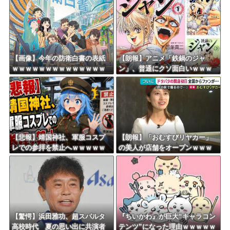
Powered by livedoor 相互RSS
【画像】今年の防衛白書の表紙
【朗報】アニメ「鉄鍋のジャ
ｗｗｗｗｗｗｗｗｗｗｗｗｗｗ
ン」、普通にクソ面白いｗｗｗ
ｗｗｗｗｗ
ｗｗｗｗｗｗｗｗ
【悲報】靖国神社、軍服コスプ
【朗報】「おむすびリヤカー」
レでの参拝を禁止へｗｗｗｗｗ
の美人が店舗をオープンｗｗｗ
ｗｗｗｗｗｗｗｗｗｗｗｗｗｗ
ｗｗｗｗｗｗｗｗｗ
【驚愕】浜田雅功、超スパルタ
『ちいかわ』が巨大“キャラコン
高校時代 夏の思い出に共演者
テンツ”になった理由ｗｗｗｗｗ