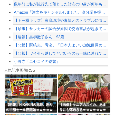
数年前に私が旅行先で落とした財布の中身が何年も経ってから別の旅行先で私自身によっ...
高市首相、公用車を3000万円超の新型センチュリーSUVに変更ｗｗｗｗｗｗｗ
Amazon「注文をキャンセルしました。身分証を提出してください」 X民「は？怪...
中国、三峡ダムが全開放流。長江流域で深刻な洪水被害
【トー横キッズ】家庭環境や毒親とのトラブルに悩む若者「大人に相談しても具体的に何...
【悲報】経済大国の日本、世界に売るものがなさすぎて史上初めて韓国台湾に輸出額抜か...
【珍事】サッカーの試合が原因で交通事故が起きてしまう。
【配信者】「金バエ」のSNS更新が1週間途絶え、様々な憶測が飛び交う。1週間ぶり...
【速報】黒柳徹子さん 93歳
【緊急速報】NYで警官が黒人男性の首を絞め、暴動第二波不可避へ
【悲報】関暁夫、号泣。「日本人よいい加減目覚めろ！」と涙の訴え
【悲報】ワイ引っ越しでヤバいものも一緒に連れてきてしまった模様
小野寺「ニセコイの逆襲」
Powered by livedoor 相互RSS
【シンデレラガールズ】百鬼夜行をテーマとしたPOP UP SHOPが東京・大阪に...
人気記事画像RSS
【言うて人手不足だし？】未経験から「エンジニア」になるという選択‥‥
8/4のニュース
日本旅行キャンセルすべきか…1万年ぶり史上最大級の火山の兆し＝韓国の反応
更新中止のお知らせ
【朗報】HIKAKINの鬼茶、怒り
【画像】ケニアのスイカ、あま
の半額セール怪開始ｗｗｗｗｗ
りにも薄過ぎるｗｗｗｗｗｗｗ
海外「おめでとうタキ！」リヴァプール南野がバースデーゴール！！
ｗｗｗｗｗｗｗｗｗ
ｗｗｗｗｗｗ