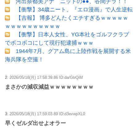
河出奈都美アナ ニットの●●、谷間チラ！！
【衝撃】34歳ニート、『エロ漫画』で人生逆転
【吉報】 博多どんたくエチすぎるｗｗｗｗｗ
ｗｗｗｗｗｗｗｗｗｗ
【衝撃】日本人女性、YG本社をゴルフクラブ
でボコボコにして現行犯逮捕ｗｗｗ
1944年7月、グアム島に上陸作戦を展開する米
海兵隊を空撮！
2:
2026/05/18(月) 17:58:39.86 ID:da/GtrQiM
まさかの減収減益ｗｗｗｗｗｗｗｗ
3:
2026/05/18(月) 17:59:03.89 ID:d3evwpXL0
早くゼルダ出せよオラー