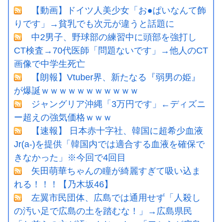
【動画】ドイツ人美少女「お●ぱいなんて飾
りです」→貧乳でも次元が違うと話題に
中2男子、野球部の練習中に頭部を強打し
CT検査→70代医師「問題ないです」→他人のCT
画像で中学生死亡
【朗報】Vtuber界、新たなる『弱男の姫』
が爆誕ｗｗｗｗｗｗｗｗｗｗｗ
ジャングリア沖縄「3万円です」←ディズニ
ー超えの強気価格ｗｗｗ
【速報】 日本赤十字社、韓国に超希少血液
Jr(a-)を提供「韓国内では適合する血液を確保で
きなかった」※今回で4回目
矢田萌華ちゃんの瞳が綺麗すぎて吸い込ま
れる！！！【乃木坂46】
左翼市民団体、広島では通用せず「人殺し
の汚い足で広島の土を踏むな！」→広島県民