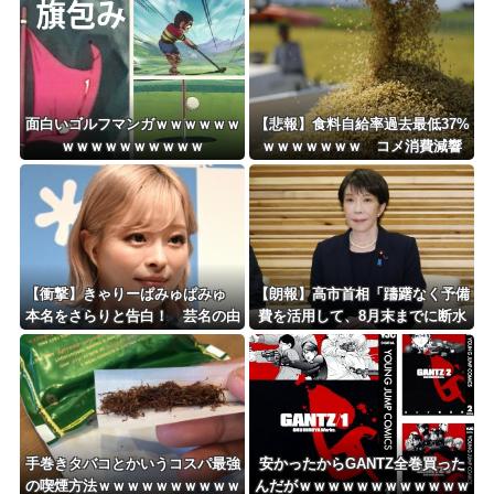
から性被害
Powered by livedoor 相互RSS
面白いゴルフマンガｗｗｗｗｗｗ
【悲報】食料自給率過去最低37%
ｗｗｗｗｗｗｗｗｗｗ
ｗｗｗｗｗｗｗ コメ消費減響
く・・・
【衝撃】きゃりーぱみゅぱみゅ
【朗報】高市首相「躊躇なく予備
本名をさらりと告白！ 芸名の由
費を活用して、8月末までに断水
来も明かす！！
解消を目指す」 熊本地震
手巻きタバコとかいうコスパ最強
安かったからGANTZ全巻買った
の喫煙方法ｗｗｗｗｗｗｗｗｗｗ
んだがｗｗｗｗｗｗｗｗｗｗｗｗ