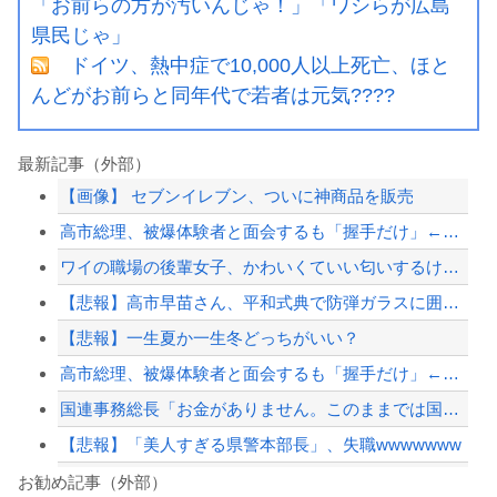
「お前らの方が汚いんじゃ！」「ワシらが広島
県民じゃ」
ドイツ、熱中症で10,000人以上死亡、ほと
んどがお前らと同年代で若者は元気????
最新記事（外部）
【画像】 セブンイレブン、ついに神商品を販売
高市総理、被爆体験者と面会するも「握手だけ」←何のために会うんだよ…
ワイの職場の後輩女子、かわいくていい匂いするけどマジでとんでもなく無能
【悲報】高市早苗さん、平和式典で防弾ガラスに囲われながらスピーチ
【悲報】一生夏か一生冬どっちがいい？
高市総理、被爆体験者と面会するも「握手だけ」←何のために会うんだよ…
国連事務総長「お金がありません。このままでは国連が完全崩壊します。助けて下さい」
【悲報】「美人すぎる県警本部長」、失職wwwwwww
【高校野球】1回戦 大分商 6-4日本文理 大分商が中盤に逆転し2回戦に進出 杉...
お勧め記事（外部）