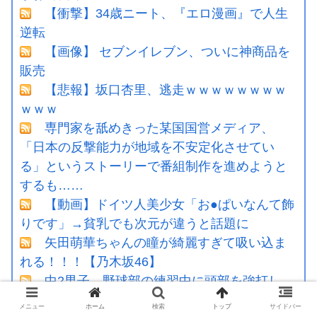
【衝撃】34歳ニート、『エロ漫画』で人生
逆転
【画像】 セブンイレブン、ついに神商品を
販売
【悲報】坂口杏里、逃走ｗｗｗｗｗｗｗｗ
ｗｗｗ
専門家を舐めきった某国国営メディア、
「日本の反撃能力が地域を不安定化させてい
る」というストーリーで番組制作を進めようと
するも……
【動画】ドイツ人美少女「お●ぱいなんて飾
りです」→貧乳でも次元が違うと話題に
矢田萌華ちゃんの瞳が綺麗すぎて吸い込ま
れる！！！【乃木坂46】
中2男子、野球部の練習中に頭部を強打し
CT検査→70代医師「問題ないです」→他人のCT
メニュー
ホーム
検索
トップ
サイドバー