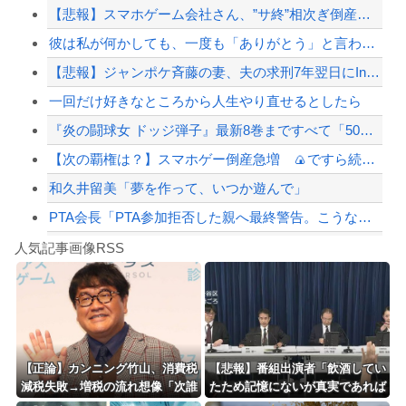
【悲報】スマホゲーム会社さん、”サ終”相次ぎ倒産しまくってる模様
【おわった】三峡ダム、豪雨で13基の水門を開き大規模放流開始か 下流の工場地帯に...
彼は私が何かしても、一度も「ありがとう」と言わない
ジャンポケ斎藤と代理人のやりとり、「地獄すぎて完全にコントになってる……」と衝撃...
【悲報】ジャンポケ斉藤の妻、夫の求刑7年翌日にInstagram更新「楽しすぎた...
【悲報】坂口杏里、逃走ｗｗｗｗｗｗｗｗｗｗｗ
一回だけ好きなところから人生やり直せるとしたら
【配信者】「金バエ」のSNS更新が1週間途絶え、様々な憶測が飛び交う。1週間ぶり...
『炎の闘球女 ドッジ弾子』最新8巻まですべて「50％ポイント還元」セール！3,5...
【緊急速報】NYで警官が黒人男性の首を絞め、暴動第二波不可避へ
【次の覇権は？】スマホゲー倒産急増 🍙ですら続くのに…
和久井留美「夢を作って、いつか遊んで」
PTA会長「PTA参加拒否した親へ最終警告。こうなってもいい？」
Powered by livedoor 相互RSS
【朗報】高市政権、「四国新幹線」を史上初めて検討開始
人気記事画像RSS
【動画】タイのティパンコーン王子が日本人女性とデートか？
8/4のニュース
日本旅行キャンセルすべきか…1万年ぶり史上最大級の火山の兆し＝韓国の反応
更新中止のお知らせ
【正論】カンニング竹山、消費税
【悲報】番組出演者「飲酒してい
減税失敗→増税の流れ想像「次誰
たため記憶にないが真実であれば
海外「おめでとうタキ！」リヴァプール南野がバースデーゴール！！
が総理やりたいと思います？」
申し訳ない」 NHK職員が出演者