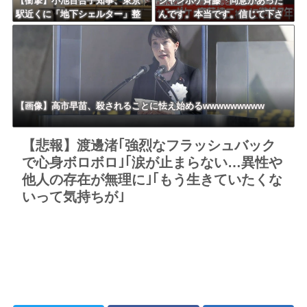
【衝撃】小池百合子知事、東京
ジャンポケ斉藤「同意があった
駅近くに「地下シェルター」整
んです。本当です。信じて下さ
備を正式表明ｗｗｗｗｗｗｗｗ
い」 ←何でこの主張が通らな
ｗ
いの？
【画像】高市早苗、殺されることに怯え始めるwwwwwwwww
【悲報】渡邊渚｢強烈なフラッシュバック
で心身ボロボロ｣｢涙が止まらない…異性や
他人の存在が無理に｣｢もう生きていたくな
いって気持ちが｣