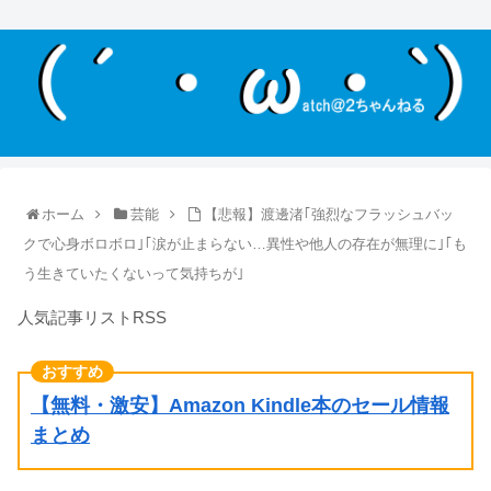
ホーム
芸能
【悲報】渡邊渚｢強烈なフラッシュバッ
クで心身ボロボロ｣｢涙が止まらない…異性や他人の存在が無理に｣｢も
う生きていたくないって気持ちが｣
人気記事リストRSS
【無料・激安】Amazon Kindle本のセール情報
まとめ