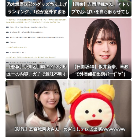
乃木坂野球部のグッズ売り上げ
【画像】吉岡里帆さん、アドリ
ランキング、1位が意外すぎる
ブでお○ぱいを自ら触らせてし
wwwwwwww
まうｗｗｗｗｗｗｗ
【悲報】小川と川﨑のインタビ
【日向坂46】坂井新奈、単独
ューの内容、ガチで意味不明す
で外番組初出演ｷﾀ━(ﾟ∀ﾟ)
ぎる
━!!!!
【朗報】五百城茉央さん、めざましテレビ出演wwwwwww