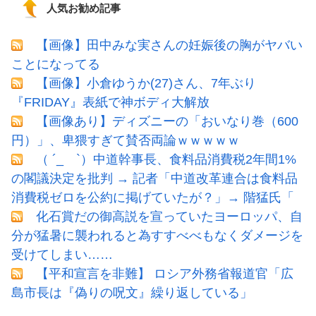
人気お勧め記事
【画像】田中みな実さんの妊娠後の胸がヤバい
ことになってる
【画像】小倉ゆうか(27)さん、7年ぶり
『FRIDAY』表紙で神ボディ大解放
【画像あり】ディズニーの「おいなり巻（600
円）」、卑猥すぎて賛否両論ｗｗｗｗｗ
（ ´_ゝ`）中道幹事長、食料品消費税2年間1%
の閣議決定を批判 → 記者「中道改革連合は食料品
消費税ゼロを公約に掲げていたが？」→ 階猛氏「
化石賞だの御高説を宣っていたヨーロッパ、自
分が猛暑に襲われると為すすべべもなくダメージを
受けてしまい……
【平和宣言を非難】 ロシア外務省報道官「広
島市長は『偽りの呪文』繰り返している」