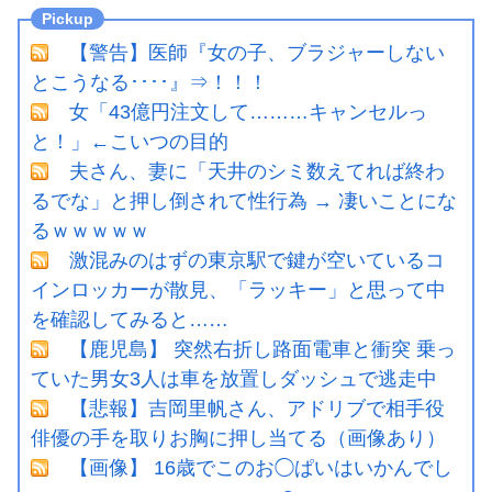
【警告】医師『女の子、ブラジャーしない
とこうなる････』⇒！！！
女「43億円注文して………キャンセルっ
と！」←こいつの目的
夫さん、妻に「天井のシミ数えてれば終わ
るでな」と押し倒されて性行為 → 凄いことにな
るｗｗｗｗｗ
激混みのはずの東京駅で鍵が空いているコ
インロッカーが散見、「ラッキー」と思って中
を確認してみると……
【鹿児島】 突然右折し路面電車と衝突 乗っ
ていた男女3人は車を放置しダッシュで逃走中
【悲報】吉岡里帆さん、アドリブで相手役
俳優の手を取りお胸に押し当てる（画像あり）
【画像】 16歳でこのお◯ぱいはいかんでし