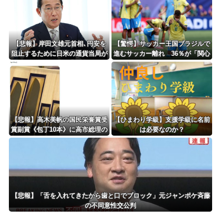
【悲報】岸田文雄元首相､円安を
【驚愕】サッカー王国ブラジルで
阻止するために日米の通貨当局が
進むサッカー離れ 36％が「関心
実施した為替介入は｢一時しのぎ
なし」
に過ぎない｣との認識を示す
【悲報】高木美帆の国民栄誉賞受
【ひまわり学級】支援学級に名前
賞副賞《包丁10本》に高市総理の
は必要なのか？
名前も刻印ｗｗｗｗｗｗｗｗｗ
【悲報】「舌を入れてきたから歯と口でブロック」元ジャンポケ斉藤
の不同意性交公判