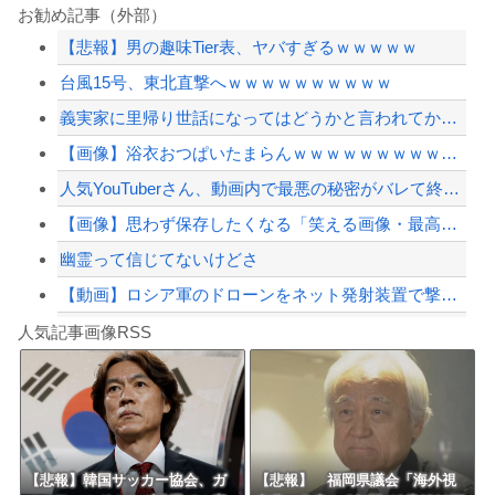
ドン・キホーテ露店「うなぎのかば焼き」で食中毒 男女14人が発熱や腹痛など訴え…...
お勧め記事（外部）
【悲報】男の趣味Tier表、ヤバすぎるｗｗｗｗｗ
ジャンポケ斎藤と代理人のやりとり、「地獄すぎて完全にコントになってる……」と衝撃...
台風15号、東北直撃へｗｗｗｗｗｗｗｗｗｗ
【画像】あのちゃんの後ろ姿、「デカい」「いや普通」で大論争ｗｗｗｗ
義実家に里帰り世話になってはどうかと言われてかなり悩んでいる
【悲報】中日・金丸夢斗(5勝8敗)、もうすぐ中継ぎ(橋本4勝1敗)に勝ち星が追い...
【画像】浴衣おつぱいたまらんｗｗｗｗｗｗｗｗｗｗｗ
【配信者】「金バエ」のSNS更新が1週間途絶え、様々な憶測が飛び交う。1週間ぶり...
人気YouTuberさん、動画内で最悪の秘密がバレて終わる・・・
【緊急速報】NYで警官が黒人男性の首を絞め、暴動第二波不可避へ
【画像】思わず保存したくなる「笑える画像・最高な画像」貼っていけｗｗｗｗｗ
幽霊って信じてないけどさ
【動画】ロシア軍のドローンをネット発射装置で撃墜するウクライナ。
Powered by livedoor 相互RSS
【最近】冷たい空調服ってやつが出てるらしくめっちゃ欲しい
人気記事画像RSS
実況「金メダルをとった萩野には俺さんへの挑戦権を手にしました！」俺「ほう君が萩野...
8/4のニュース
日本旅行キャンセルすべきか…1万年ぶり史上最大級の火山の兆し＝韓国の反応
更新中止のお知らせ
【悲報】韓国サッカー協会、ガ
【悲報】 福岡県議会「海外視