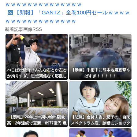
ｗｗｗｗｗｗｗｗｗｗｗｗｗｗ
【朗報】「GANTZ」全巻100円セールｗｗｗｗ
ｗｗｗｗｗｗｗｗｗｗｗｗｗ
新着記事画像RSS
ぺこぱ松蔭寺「みんな右とか左と
【動画】手術中に熊本地震直撃や
か拘りすぎ。思想関係なく応援し
ばすぎ！！！！！
ようよ」
【朗報】26年上半期の輸出額最
【悲報】倉持由香、息子の「自閉
高 2年連続で更新、8977億円 農
スペクトラム症」診断にショック
水省「インバウンドの増加に伴
で涙… 見逃していた乳幼児期の
い、日本食の認知度が向上」
サインとは？