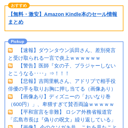
【無料・激安】Amazon Kindle本のセール情報
まとめ
【速報】ダウンタウン浜田さん、差別発言
と受け取られる一言で炎上ｗｗｗｗｗｗ
【警告】医師『女の子、ブラジャーしない
とこうなる････』⇒！！！
【悲報】吉岡里帆さん、アドリブで相手役
俳優の手を取りお胸に押し当てる（画像あり）
【画像あり】ディズニーの「おいなり巻
（600円）」、卑猥すぎて賛否両論ｗｗｗｗｗ
【平和宣言を非難】 ロシア外務省報道官
「広島市長は『偽りの呪文』繰り返している」
【画像】 今のクソガキ共、これを見たこと