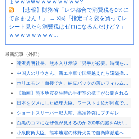
ょｗｗｗwｗｗｗｗｗｗｗｗ?
【悲報】財務省「レジ都合で消費税を0％に
できません！」 → X民「指定ゴミ袋を買ってレ
シート見たら消費税はゼロになるんだけど？」
ｗｗｗｗｗｗｗｗ...
最新記事（外部）
滝沢秀明社長、熊本入り示唆「男手が必要。時間を見つけて行きたい」
中国人のリウさん、新エネ車で国境越えたら遠隔操作で30時間ロックされる！
ホリエモン「面接でさ、納豆パックの薄いフィルムって何のために入っていの？って聞く...
【動画】熊本地震発生時の手術室の様子が公開される
日本をダメにした総理大臣、ワースト１位が同点でこの人ｗｗｗｗｗｗ
ショートスリーパー堀大輔、高須幹弥にブチギレ
白黒のコマになぜ色が見えるのか 200年の謎をAIが解明！
小泉防衛大臣、熊本地震の林野火災で自衛隊派遣へ！←「迅速な対応だ！」「次の首相は...