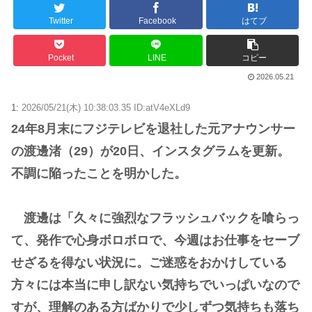
Twitter
Facebook
はてブ
Pocket
LINE
コピー
2026.05.21
1:
2026/05/21(木) 10:38:03.35 ID:atV4eXLd9
24年8月末にフジテレビを退社した元アナウンサー
の渡邊渚（29）が20日、インスタグラムを更新。
不調に陥ったことを明かした。
渡邊は「久々に強烈なフラッシュバックを喰らっ
て、発作で心身ボロボロで、今週はお仕事をセーブ
せざるを得ない状況に。ご迷惑をおかけしている
方々には本当に申し訳ない気持ちでいっぱいなので
すが、理解のある方ばかりで少しずつ気持ちも落ち