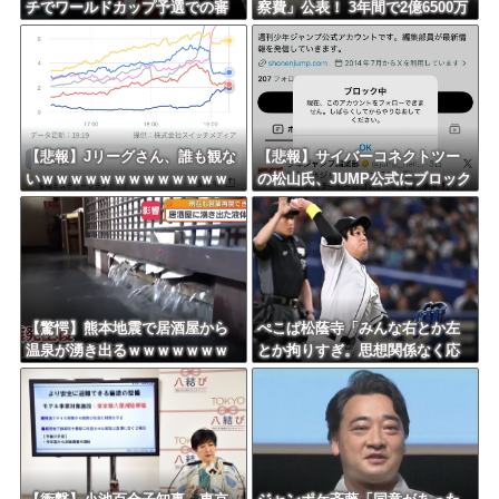
チでワールドカップ予選での審
察費」公表！ 3年間で2億6500万
海外「おめでとうタキ！」リヴァプール南野がバースデーゴール！！
判への性接待がバレ大炎上大騒
円ｗｗｗｗｗｗｗｗｗ
ぎにｗｗｗｗｗｗｗｗ
Powered by livedoor 相互RSS
【悲報】Jリーグさん、誰も観な
【悲報】サイバーコネクトツー
いｗｗｗｗｗｗｗｗｗｗｗｗｗ
の松山氏、JUMP公式にブロック
ｗｗｗｗ
されるｗｗｗｗｗｗｗｗｗｗｗ
【驚愕】熊本地震で居酒屋から
ぺこぱ松蔭寺「みんな右とか左
温泉が湧き出るｗｗｗｗｗｗｗ
とか拘りすぎ。思想関係なく応
ｗｗｗｗｗ
援しようよ」