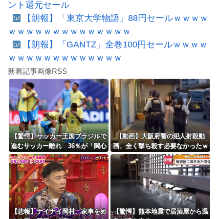
ント還元セール
【朗報】「東京大学物語」88円セールｗｗｗｗ
ｗｗｗｗｗｗｗｗｗｗｗｗｗｗ
【朗報】「GANTZ」全巻100円セールｗｗｗｗ
ｗｗｗｗｗｗｗｗｗｗｗｗｗ
新着記事画像RSS
【驚愕】サッカー王国ブラジルで
【動画】大阪府警の犯人射殺動
進むサッカー離れ 36％が「関心
画、全く撃ち殺す必要なかったｗ
なし」
ｗｗｗｗｗｗｗｗｗｗ
【悲報】ナイナイ岡村、家事をめ
【驚愕】熊本地震で居酒屋から温