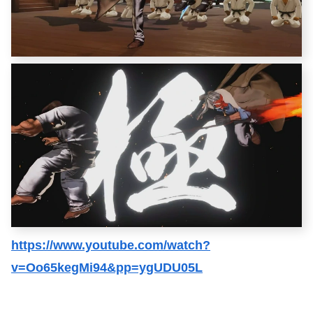
https://www.youtube.com/watch?
v=Oo65kegMi94&pp=ygUDU05L