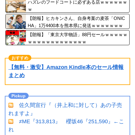
ハズレのフードコートに必ずある店ｗｗｗｗｗｗ
ｗ
【朗報】ヒカキンさん、自身考案の麦茶「ONIC
HA」1万4400本を熊本県に発送ｗｗｗｗｗｗｗ
【朗報】「東京大学物語」88円セールｗｗｗｗｗ
ｗｗｗｗｗｗｗｗｗｗｗｗｗ
【無料・激安】Amazon Kindle本のセール情報
まとめ
佐久間宣行『（井上和に対して）あの子売
れますよ』
≠ME『313,813』 櫻坂46『251,590』←こ
れ