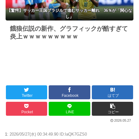
【驚愕】サッカー王国ブラジルで進むサッカー離れ 36％が「関心な
し」
餓狼伝説の新作、グラフィックが酷すぎて
炎上ｗｗｗｗｗｗｗｗｗ
Twitter
Facebook
はてブ
Pocket
LINE
コピー
2026.05.27
1:
2026/05/27(水) 00:34:49.90 ID:IaQK7GZS0