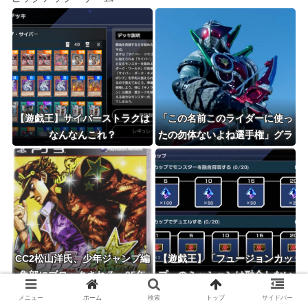
【遊戯王】サイバーストラクは
「この名前このライダーに使っ
なんなんこれ？
たの勿体ないよね選手権」グラ
ンプリは仮面ライダーシグルド
に決定しました
CC2松山洋氏、少年ジャンプ編
【遊戯王】「フュージョンカッ
集部にブロックされる。25年
プ」のミッションは融合しない
以上ずっと一緒にやってきたの
といけないんですか？
メニュー
ホーム
検索
トップ
サイドバー