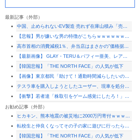
最新記事（外部）
中国、止められないEV製造 売れず在庫山積み「売れたこと」にして補助金を騙し取る...
【悲報】男が嫌いな男の特徴がこちらｗｗｗｗｗｗｗｗｗｗ
高市首相の消費減税1％、弁当店はまさかの"価格据え置き"宣言「値下げはしません」
【最新画像】 GLAY・TERU＆パフィー亜美、レアな夫婦ショットを公開してしま...
【韓国悲報】「THE NORTH FACE」の人気が低下
【画像】東京都民「助けて！通勤時間減らしたいのに都心の近くが最低10万払わないと...
テスラ車を購入しようとしたユーザー、現車を処分して代金を支払い、平日の納車日に予...
【衝撃】若者達「株取引をゲーム感覚にしたろ！」→結果
「小泉やめろ！」→市民らが横浜駅前で大絶叫ｗｗｗｗｗｗｗｗ
お勧め記事（外部）
ヒカキン、熊本地震の被災地に2000万円寄付ｗｗｗｗｗｗｗｗｗ
昭和の神漫画「ドラゴンボール、ドラえもん、火の鳥、、、」令和→
転校生と仲良くなってその子の家に遊びに行ったら私が小さい頃に撮った写真があった
【画像】いしかわじゅんの反戦漫画、意味不明すぎる…ネット「量産型左翼の最底辺みた...
【韓国悲報】「THE NORTH FACE」の人気が低下
大久保佳代子「休みの日はだいたい…」まさかの習慣を暴露ｗｗｗ