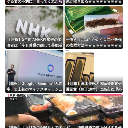
ぐる妻の不満に「言ってくれたら
泉が湧き出るｗｗｗｗｗｗｗｗｗ
済む話やん」になるみ「バイトや
ｗｗｗ
ったらクビやで」説教受け黙り込
む
【悲報】5年前のNHK性加害の出
手巻きタバコとかいうコスパ最強
演者は「今も普通の顔して芸能活
の喫煙方法ｗｗｗｗｗｗｗｗｗｗ
動してる」ネット「受信料を取る
ｗｗｗ
くらいなら詳細を伝えよ」
【悲報】Google、Geminiが大赤
【悲報】高木美帆の国民栄誉賞受
字、史上初のマイナスキャッシュ
賞副賞《包丁10本》に高市総理の
フローに陥る・・・
名前も刻印ｗｗｗｗｗｗｗｗｗ
【悲報】「下げるのが筋なんですけど…」消費減税で値下がりする分