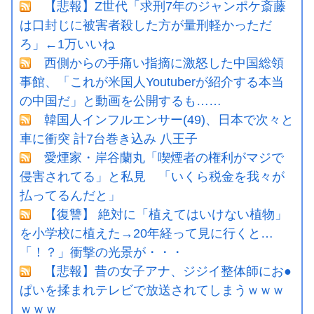
【悲報】Z世代「求刑7年のジャンポケ斎藤
は口封じに被害者殺した方が量刑軽かっただ
ろ」←1万いいね
西側からの手痛い指摘に激怒した中国総領
事館、「これが米国人Youtuberが紹介する本当
の中国だ」と動画を公開するも……
韓国人インフルエンサー(49)、日本で次々と
車に衝突 計7台巻き込み 八王子
愛煙家・岸谷蘭丸「喫煙者の権利がマジで
侵害されてる」と私見 「いくら税金を我々が
払ってるんだと」
【復讐】 絶対に「植えてはいけない植物」
を小学校に植えた→20年経って見に行くと…
「！？」衝撃の光景が・・・
【悲報】昔の女子アナ、ジジイ整体師にお●
ぱいを揉まれテレビで放送されてしまうｗｗｗ
ｗｗｗ