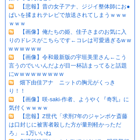
【悲報】昔の女子アナ、ジジイ整体師にお●
ぱいを揉まれテレビで放送されてしまうｗｗｗ
ｗｗｗ
【画像】俺たちの姫、佳子さまのお気に入
りのドレスがこちらです←コレは可愛過ぎるw w
w w w w w w
【画像】令和最新版の宇垣美里さん←こう
言うのでいいんだよが目一杯詰まってると話題
にw w w w w w w w w
畑下由佳アナ ニットの胸元がくっき
り！！
【画像】咲-saki-作者、ようやく『奇乳』に
気付くｗｗｗｗ
【悲報】Z世代「求刑7年のジャンポケ斎藤
は口封じに被害者殺した方が量刑軽かっただ
ろ」←1万いいね