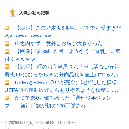
人気お勧め記事
【朗報】この乃木坂6期生、ガチで可愛すぎだ
ろwwwwwwwwwww
山之内すず、意外とお胸が大きかった
【画像】咲-saki-作者、ようやく『奇乳』に気
付くｗｗｗｗ
【悲報】 町のお弁当屋さん「申し訳ないが消
費税1%になったらその分商品代を値上げするわ」
UEFAとFIFAの争いが完全に泥沼化した模様、
UEFA側の逆転敗北すらあり得るような情勢に……
かつて650万部を誇った「週刊少年ジャン
プ」、発行部数が初の100万部割れ
2:
2026/05/27(水) 00:35:59.92 ID:fb35Grk00