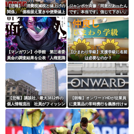
Powered by livedoor 相互RSS
【悲報】「消費税減税と値上げの
ジャンポケ斉藤「同意があったん
関係」「価格据え置きや便乗値上
です。本当です。信じて下さい」
げへの懸念」 – 消費税減税時の
←何でこの主張が通らないの？
小売価格の動向に注目集まる
【マンガワン】小学館 第三者委
【ひまわり学級】支援学級に名前
員会の調査結果を公表「人権意識
は必要なのか？
十分でなかった」 性加害歴ある
漫画家を別名義で起用
【悲報】講談社、最大3812件の
【朗報】オンワードHDが従業員
個人情報流出 社員がフィッシン
に貴重品の常時携行を義務付けｗ
グメールに騙されるｗｗｗｗｗｗ
ｗｗｗｗｗｗｗｗｗｗｗｗ
ｗ