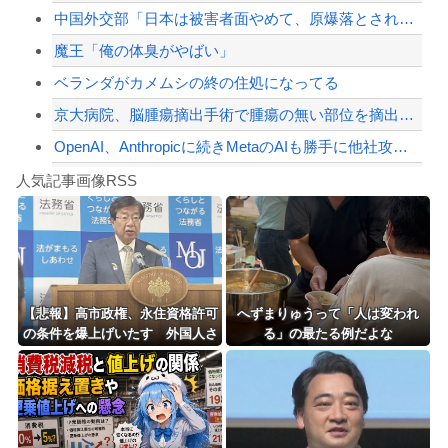
中国外交部「日本は被害者面やめて、原爆落とされた状況を反省すべき」
【配信者】「金バエ」のSNS更新が1週間途絶え、様々な憶測が飛び交う。1週間ぶり...
魔王「俺の体臭がやばい」
【緊急速報】NYで警官が黒人男性の首を絞め、暴動第二波不可避へ
ベランダがカメムシの終の住処になってる
京大病院、脳腫瘍摘出手術で腫瘍の無い部位を摘出してしまう 手術ミスで50代女性患...
OpenAI、Anthropicに続きMetaのAIも勝手に他社攻撃 嘘ξけど何...
Powered by livedoor 相互RSS
【衝撃】川口被告(19)に無期懲役 江別大学生殺人事件、19歳で取り返しのつかな...
人気記事画像RSS
【動画】自動ドアの仕組みを理解した富山のツバメが賢い。
8/4のニュース
日本旅行キャンセルすべきか…1万年ぶり史上最大級の火山の兆し＝韓国の反応
更新中止のお知らせ
【悲報】高市政権、永住資格許可
へずまりゅうって「人は変われ
の条件を爆上げいたす 外国人さ
る」の最たる例だよな
海外「おめでとうタキ！」リヴァプール南野がバースデーゴール！！
ん「もう日本ええわ・・」