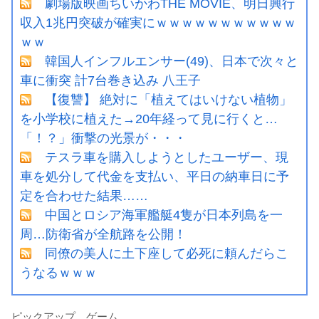
劇場版映画ちいかわTHE MOVIE、明日興行
収入1兆円突破が確実にｗｗｗｗｗｗｗｗｗｗｗ
ｗｗ
韓国人インフルエンサー(49)、日本で次々と
車に衝突 計7台巻き込み 八王子
【復讐】 絶対に「植えてはいけない植物」
を小学校に植えた→20年経って見に行くと…
「！？」衝撃の光景が・・・
テスラ車を購入しようとしたユーザー、現
車を処分して代金を支払い、平日の納車日に予
定を合わせた結果……
中国とロシア海軍艦艇4隻が日本列島を一
周…防衛省が全航路を公開！
同僚の美人に土下座して必死に頼んだらこ
うなるｗｗｗ
ピックアップ ゲーム