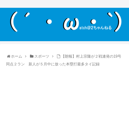
ホーム
スポーツ
【朗報】村上宗隆が２戦連発の19号
同点２ラン 新人が５月中に放った本塁打最多タイ記録