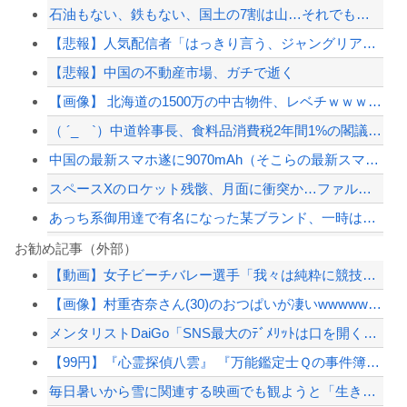
石油もない、鉄もない、国土の7割は山…それでも日本が世界屈指の経済大国になれた「...
【悲報】人気配信者「はっきり言う、ジャングリア沖縄ほんとーーーーーーーーにおもん...
【悲報】中国の不動産市場、ガチで逝く
【画像】 北海道の1500万の中古物件、レベチｗｗｗｗｗｗｗｗｗｗｗｗｗｗｗｗｗ...
（ ´_ゝ`）中道幹事長、食料品消費税2年間1%の閣議決定を批判 → 記者「中道...
中国の最新スマホ遂に9070mAh（そこらの最新スマホの約2倍）のバッテリーを積...
スペースXのロケット残骸、月面に衝突か…ファルコン9の上段！
あっち系御用達で有名になった某ブランド、一時は飛ぶ鳥を落とす勢いだったが今期の業...
西日本、お盆は灼熱地獄へ 一方で東日本は気温が下がる
お勧め記事（外部）
【動画】女子ビーチバレー選手「我々は純粋に競技をしてるので性的な目で見ないでくだ...
台湾メディア「中国がレアアースを武器に貿易戦争した結果ｗｗｗｗｗｗｗｗ」
【画像】村重杏奈さん(30)のおつぱいが凄いwwwwwwwwwwww
【衝撃】中国製ルーター20機種にバックドア発見！ ネットに繋ぐだけで35秒ごとに...
メンタリストDaiGo「SNS最大のﾃﾞﾒﾘｯﾄは口を開く価値がない奴が発信でき...
【悲報】嫁に15年間嘘つかれてて心が壊れてるから相手してくれ
【99円】『心霊探偵八雲』 『万能鑑定士Ｑの事件簿』 『東京レイヴンズ』など、...
【配信者】「金バエ」のSNS更新が1週間途絶え、様々な憶測が飛び交う。1週間ぶり...
毎日暑いから雪に関連する映画でも観ようと「生きてこそ」を借りたのね
【緊急速報】NYで警官が黒人男性の首を絞め、暴動第二波不可避へ