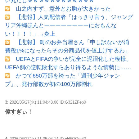
い丸だしｗｗｗｗｗｗｗｗｗｗｗｗ
山之内すず、意外とお胸が大きかった
【悲報】人気配信者「はっきり言う、ジャング
リア沖縄ほんとーーーーーーーーにおもんな
い！！！！」→炎上
【悲報】 町のお弁当屋さん「申し訳ないが消
費税1%になったらその分商品代を値上げするわ」
UEFAとFIFAの争いが完全に泥沼化した模様、
UEFA側の逆転敗北すらあり得るような情勢に……
かつて650万部を誇った「週刊少年ジャン
プ」、発行部数が初の100万部割れ
3:
2026/05/27(水) 11:04:43.08 ID:G321ZFep0
偉すぎぃ！
4:
2026/05/27(水) 11:05:04.14 ID:nH5OQer40