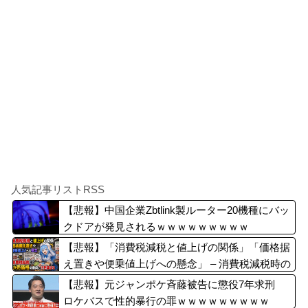
人気記事リストRSS
【悲報】中国企業Zbtlink製ルーター20機種にバッ
クドアが発見されるｗｗｗｗｗｗｗｗｗ
【悲報】「消費税減税と値上げの関係」「価格据
え置きや便乗値上げへの懸念」 – 消費税減税時の
小売価格の動向に注目集まる
【悲報】元ジャンポケ斉藤被告に懲役7年求刑
ロケバスで性的暴行の罪ｗｗｗｗｗｗｗｗｗ