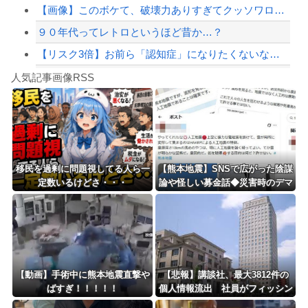
【画像】このボケて、破壊力ありすぎてクッソワロタｗｗｗｗｗｗｗｗｗ
９０年代ってレトロというほど昔か…？
【リスク3倍】お前ら「認知症」になりたくないなら酒をやめろ
Powered by livedoor 相互RSS
【動画】両方馬鹿（笑）ミニストップでトラックと衝突したドラレコが（ノ∇`）
人気記事画像RSS
白石「あ、あきら様……？」あきら「……白石」
8/4のニュース
日本旅行キャンセルすべきか…1万年ぶり史上最大級の火山の兆し＝韓国の反応
更新中止のお知らせ
移民を過剰に問題視してる人ら一
【熊本地震】SNSで広がった陰謀
定数いるけどさ・・・
論や怪しい募金話◆災害時のデマ
海外「おめでとうタキ！」リヴァプール南野がバースデーゴール！！
注意、専門家は「一次情報チェッ
クを」
Powered by livedoor 相互RSS
【動画】手術中に熊本地震直撃や
【悲報】講談社、最大3812件の
ばすぎ！！！！！
個人情報流出 社員がフィッシン
グメールに騙されるｗｗｗｗｗｗ