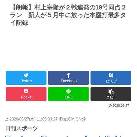
【朗報】村上宗隆が２戦連発の19号同点２
ラン 新人が５月中に放った本塁打最多タ
イ記録
Twitter
Facebook
はてブ
Pocket
LINE
コピー
2026.05.27
1:
2026/05/27(水) 11:03:33.27 ID:g1OMjGNp9
日刊スポーツ