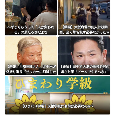
ｗ
へずまりゅうって「人は変われ
【動画】大阪府警の犯人射殺動
る」の最たる例だよな
画、全く撃ち殺す必要なかったｗ
ｗｗｗｗｗｗｗｗｗｗ
【悲報】川淵三郎さん、北中米W
【正論】田中将大夏の高校野球の
杯振り返り『サッカーに幻滅した
暑さ対策「ドームでやるべき」
人多いのでは…』
【ひまわり学級】支援学級に名前は必要なのか？