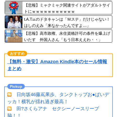
【悲報】ミャクミャク関連サイトがアダルトサイ
トにｗｗｗｗｗｗｗｗｗｗｗ
t.A.T.u.のドタキャンは「Ｍステ」だけじゃない！
はしのえみ「来なかったんですよ…」
【悲報】高市政権、永住資格許可の条件を爆上げ
いたす 外国人さん「もう日本ええわ・・」
【無料・激安】Amazon Kindle本のセール情報
まとめ
日向坂46藤嶌果歩、タンクトップお●ぱいデ
ッカ！横乳が揺れ過ぎ最高！
田?さくらアナ セクシーノースリーブ
脇！！