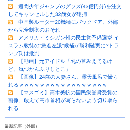
週間少年ジャンプのグッズ(43億円分)を注文
してキャンセルした32歳女が逮捕
中国製ルーター20機種にバックドア、外部
から完全制御のおそれ
アメリカ・ミシガン州の民主党予備選挙 イ
スラム教徒の“急進左派”候補が勝利確実に?トラ
ンプ氏は批判
【動画】元アイドル「乳の首みえてるけ
ど、気づかんふりしとこ」
【画像】24歳の人妻さん、露天風呂で撮ら
れるｗｗｗｗｗｗｗｗｗｗｗｗｗｗｗｗｗ
【マスゴミ】高木美帆の国民栄誉賞受賞の
画像、敢えて高市首相が写らないよう切り取ら
れる
最新記事（外部）