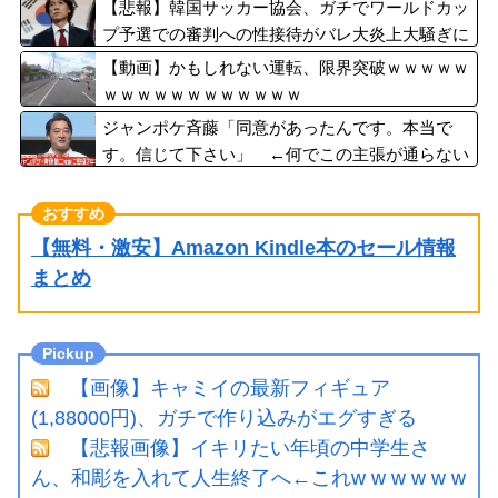
期のサインとは？
【悲報】韓国サッカー協会、ガチでワールドカッ
プ予選での審判への性接待がバレ大炎上大騒ぎに
ｗｗｗｗｗｗｗｗ
【動画】かもしれない運転、限界突破ｗｗｗｗｗ
ｗｗｗｗｗｗｗｗｗｗｗｗ
ジャンポケ斉藤「同意があったんです。本当で
す。信じて下さい」 ←何でこの主張が通らない
の？
【無料・激安】Amazon Kindle本のセール情報
まとめ
【画像】キャミイの最新フィギュア
(1,88000円)、ガチで作り込みがエグすぎる
【悲報画像】イキリたい年頃の中学生さ
ん、和彫を入れて人生終了へ←これw w w w w w