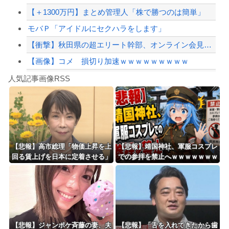
【＋1300万円】まとめ管理人「株で勝つのは簡単」
【緊急速報】NYで警官が黒人男性の首を絞め、暴動第二波不可避へ
モバＰ「アイドルにセクハラをします」
【衝撃】秋田県の超エリート幹部、オンライン会見に「バスローブ姿＋タバコ」で登場し...
【画像】コメ 損切り加速ｗｗｗｗｗｗｗｗｗ
Powered by livedoor 相互RSS
なんのために化粧して準備してバス乗って出掛けたんだか...
人気記事画像RSS
【群馬】デカいNinja乗りさん、後方確認しない軽四に当てられてしまう。
8/4のニュース
日本旅行キャンセルすべきか…1万年ぶり史上最大級の火山の兆し＝韓国の反応
更新中止のお知らせ
【悲報】高市総理「物価上昇を上
【悲報】靖国神社、軍服コスプレ
回る賃上げを日本に定着させる」
での参拝を禁止へｗｗｗｗｗｗｗ
海外「おめでとうタキ！」リヴァプール南野がバースデーゴール！！
→国家公務員月給3.51％増へ 地
ｗｗｗｗｗｗｗｗｗｗｗｗ
方公務員も追随する見通し
Powered by livedoor 相互RSS
【悲報】ジャンポケ斉藤の妻、夫
【悲報】「舌を入れてきたから歯