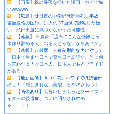
【画像】株の暴落を描いた漫画、ガチで怖
いwwwww
【広島】廿日市の中学野球部員死亡事故
書類送検の医師、別人のCT画像で診察した疑
い 頭部出血に気づかなかった可能性
【速報】 米農家「流石にこんな値段じゃ、
米作り辞める人、出るんじゃないかなあ？？」
【速報】八村塁、人種差別的な声に対して
「日本で生まれ日本で育ち日本語話す。誰に何
を言われようが日本人、日本人であるプライド
がある」
【最新画像】 tuki.(17)、ハワイでほぼ全部
出し！「隠しきれない美貌」とSNSざわつく
【画像あり】大食いしまくったフードファ
イターの後遺症、ついに明かされ始め
る････！！