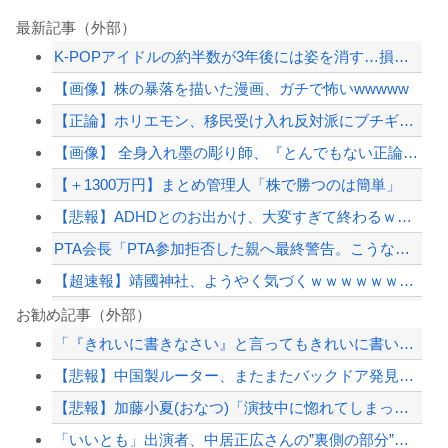
最新記事（外部）
K-POPアイドルの約半数が3年後には姿を消す…損益分岐点突破は4％未満
【画像】株の暴落を描いた漫画、ガチで怖いwwwww
【正論】ホリエモン、移民受け入れ反対派にブチギレ→スタジオ誰も反論できず沈黙
【画像】 全身入れ墨の彫り師、『とんでもない正論』を吐いて30万再生されてしまう...
【＋1300万円】まとめ管理人「株で勝つのは簡単」
【悲報】ADHDとのお出かけ、大変すぎて終わるｗｗｗｗ
PTA会長「PTA参加拒否した親へ最終警告。こうなってもいい？」
【超速報】靖國神社、ようやく気づくｗｗｗｗｗｗｗｗｗｗ
海外では人気なのに…韓国国内で消えゆくキンパ店
お勧め記事（外部）
「『きれいに書きなさい』と言ってもきれいに書いてくれない」って、それ自体毒親の言...
【朗報】寺田心、週6ジム通いで体重62kg→82kgにwwwwwwww
【悲報】中国製ルーター、またまたバックドア発見ｗｗｗｗｗｗｗ
【恐怖】家族葬・一日葬なら安いという風潮、完全に嘘だった・・・・
【悲報】加藤小夏(おなつ)「演技中に惚れてしまった俳優がいる」 （※動画あり）
日本の防衛白書、ついに青春アニメ化ｗｗｗ 国防を語る本なのに表紙が謎すぎる
「いいとも」出演者、中居正広さんの”裏側の部分”を暴露
【配信者】「金バエ」のSNS更新が1週間途絶え、様々な憶測が飛び交う。1週間ぶり...