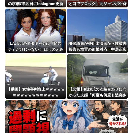
の求刑7年翌日にInstagram更新
と口でブロック」元ジャンポケ斉
「楽しすぎた」
藤の不同意性交公判
t.A.T.u.のドタキャンは「Ｍス
NHK職員が番組出演者から性被害
テ」だけじゃない！ はしのえみ
報告も放置の衝撃対応、中居正広
「来なかったんですよ…」
と国分太一の事例もNHKは「加害
者を守る」のか、指摘される“隠
蔽体質”
【動画】女性審判炎上ｗｗｗｗｗ
【悲報】結婚式の衣装合わせに向
ｗｗｗｗｗｗｗｗｗｗｗｗ
かった夫婦「何度も何度も追突さ
れ…何が目的か本当に理解できな
い」東名高速で続いた約1.7キロ
の追突