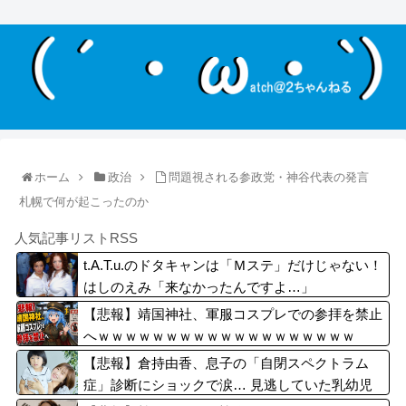
ホーム
政治
問題視される参政党・神谷代表の発言
札幌で何が起こったのか
人気記事リストRSS
t.A.T.u.のドタキャンは「Ｍステ」だけじゃない！
はしのえみ「来なかったんですよ…」
【悲報】靖国神社、軍服コスプレでの参拝を禁止
へｗｗｗｗｗｗｗｗｗｗｗｗｗｗｗｗｗｗｗ
【悲報】倉持由香、息子の「自閉スペクトラム
症」診断にショックで涙… 見逃していた乳幼児