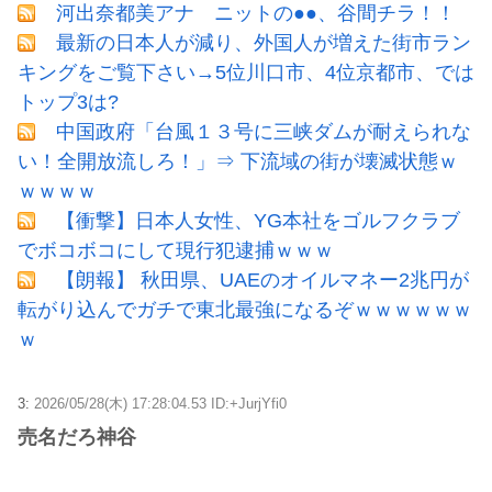
河出奈都美アナ ニットの●●、谷間チラ！！
最新の日本人が減り、外国人が増えた街市ラン
キングをご覧下さい→5位川口市、4位京都市、では
トップ3は?
中国政府「台風１３号に三峡ダムが耐えられな
い！全開放流しろ！」⇒ 下流域の街が壊滅状態ｗ
ｗｗｗｗ
【衝撃】日本人女性、YG本社をゴルフクラブ
でボコボコにして現行犯逮捕ｗｗｗ
【朗報】 秋田県、UAEのオイルマネー2兆円が
転がり込んでガチで東北最強になるぞｗｗｗｗｗｗ
ｗ
3:
2026/05/28(木) 17:28:04.53 ID:+JurjYfi0
売名だろ神谷