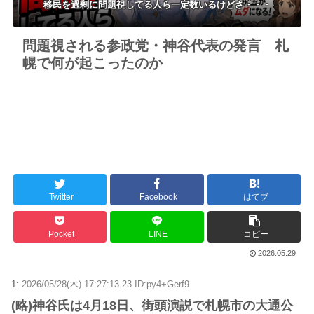
移民を過剰に問題視してる人ら一定数いるけどさ・・・
問題視される参政党・神谷代表の発言 札
幌で何が起こったのか
Twitter
Facebook
はてブ
Pocket
LINE
コピー
2026.05.29
1:
2026/05/28(木) 17:27:13.23 ID:py4+Gerf9
(略)神谷氏は4月18日、街頭演説で札幌市の大通公