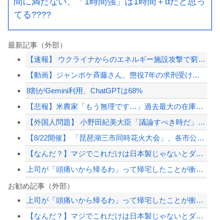
間に満たない、「1時間強」は1時間＋αだと思っ
てる????
最新記事（外部）
【速報】 ウクライナからのエネルギー施設攻撃で窮地のロシアを韓国が助けていたこと...
【動画】ジャンポケ斉藤さん、懲役7年の求刑受けたあとのTikTokライブ配信がヤ...
8割がGemini利用、ChatGPTは68%
【悲報】米農家「もう無理です…」過去最大の在庫を抱える状態で新米収穫。新米価格も...
【外国人問題】 小野田紀美大臣「議論すべき時だ」→SNS「まだ議論もしてなかった...
【8/22開催】 「琵琶湖三市同時花火大会」、各市公式「そんな花火大会は存在しな...
【なんだ？】マジでこれだけは日本製じゃないとダメな物
上司が「頭痛いから帰るわ」って帰宅したことが衝撃的だった
米国民の半数「ネタニヤフ首相は逮捕されるべきだ」…世論調査で明らかに！
お勧め記事（外部）
上司が「頭痛いから帰るわ」って帰宅したことが衝撃的だった
8割がGemini利用、ChatGPTは68%
【なんだ？】マジでこれだけは日本製じゃないとダメな物
【画像】胸が大きいせいで成績が伸びない陸上部女子ｗｗｗｗｗｗｗｗｗｗｗｗ