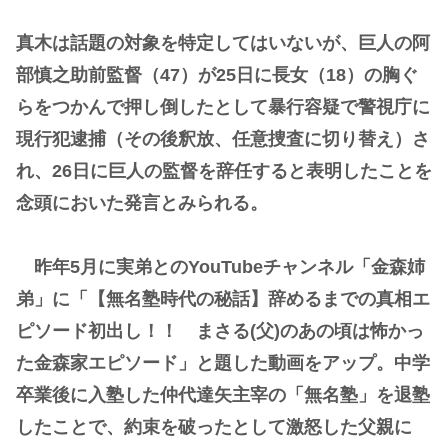
真木は話題の対象を特定してはいないが、巨人の阿
部慎之助前監督（47）が25日に長女（18）の胸ぐ
らをつかんで押し倒したとして暴行容疑で警視庁に
現行犯逮捕（その後釈放、任意捜査に切り替え）さ
れ、26日に巨人の監督を辞任すると表明したことを
念頭においた発言とみられる。
昨年5月に実弟とのYouTubeチャンネル「金森姉
弟」に「【無名塾時代の秘話】辞めるまでの真相エ
ピソード初出し！！ まさる(父)のあの頃は怖かっ
た金森家エピソード」と題した動画をアップ。中学
卒業後に入塾した仲代達矢主宰の「無名塾」を退塾
したことで、約束を破ったとして激怒した父親に