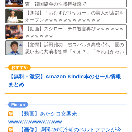
査 韓国協会の性接待疑惑で
【朗報】「おむすびリヤカー」の美人が店舗を
オープンｗｗｗｗｗｗｗｗｗｗｗｗ
【動画】スシロー、テロ被害再びｗｗｗｗｗｗ
ｗｗｗｗｗｗ
【驚愕】浜田雅功、超スパルタ高校時代 夏の
思い出に共演者衝撃「ええ？」「それはかわい
そう」
【無料・激安】Amazon Kindle本のセール情報
まとめ
【動画】あたシコ女襲来
wwwwwwwwwwwwww
【画像】瞬間-26℃冷却のベルトファンが今