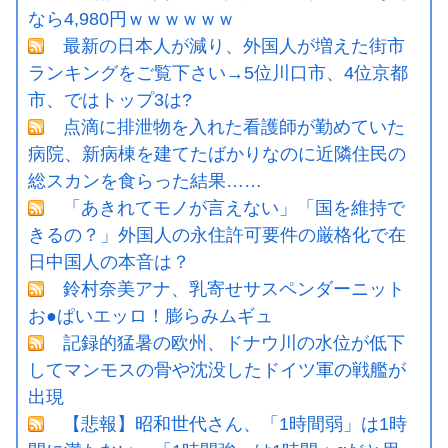
なら4,980円ｗｗｗｗｗｗ
最新の日本人が減り、外国人が増えた街市
ランキングをご覧下さい→5位川口市、4位京都
市、ではトップ3は?
点滴に排泄物を入れた看護師が勤めていた
病院、新病棟を建てたばかりなのに近隣住民の
総スカンを食らった結果……
「あきれてモノが言えない」「国を維持で
きるの？」外国人の永住許可要件の厳格化で在
日中国人の本音は？
鈴村奈美アナ、乳寄せサスペンダーニット
お●ぱいエッロ！膨らみムギュ
記録的猛暑の欧州、ドナウ川の水位が低下
してマンモスの骨や沈没したドイツ軍の戦艦が
出現
【悲報】昭和世代さん、「1時間弱」は1時