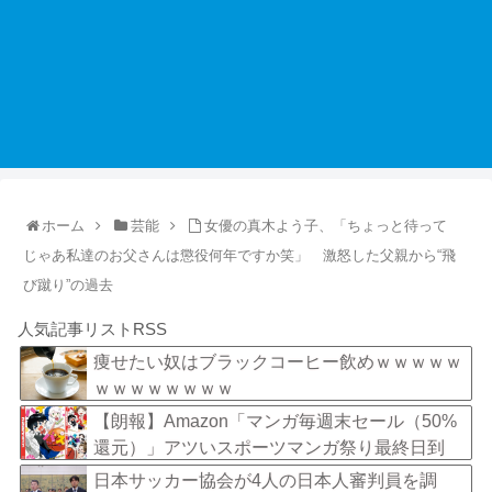
ホーム
芸能
女優の真木よう子、「ちょっと待って
じゃあ私達のお父さんは懲役何年ですか笑」 激怒した父親から“飛
び蹴り”の過去
人気記事リストRSS
痩せたい奴はブラックコーヒー飲めｗｗｗｗｗ
ｗｗｗｗｗｗｗｗ
【朗報】Amazon「マンガ毎週末セール（50%
還元）」アツいスポーツマンガ祭り最終日到
来！！！
日本サッカー協会が4人の日本人審判員を調