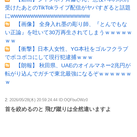
受けたあとのTikTokライブ配信がヤバすぎると話題
にwwwwwwwwwwwwwwwwwwww
【画像】 全身入れ墨の彫り師、『とんでもな
い正論』を吐いて30万再生されてしまうｗｗｗｗｗ
ｗｗ
【衝撃】日本人女性、YG本社をゴルフクラブ
でボコボコにして現行犯逮捕ｗｗｗ
【朗報】 秋田県、UAEのオイルマネー2兆円が
転がり込んでガチで東北最強になるぞｗｗｗｗｗｗ
ｗ
2:
2026/05/28(木) 20:59:24.44 ID:OQFbuOWz0
首を絞めるのと 飛び蹴りは全然違いますよ