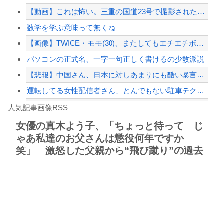
【動画】これは怖い。三重の国道23号で撮影された避けようがないもらい事故の瞬間。
テスラ、26年中に日本の納車拠点を6割増 販売急増による混乱収拾へ
数学を学ぶ意味って無くね
【配信者】「金バエ」のSNS更新が1週間途絶え、様々な憶測が飛び交う。1週間ぶり...
【画像】TWICE・モモ(30)、またしてもエチエチボデーを披露wwwwwwww...
【緊急速報】NYで警官が黒人男性の首を絞め、暴動第二波不可避へ
パソコンの正式名、一字一句正しく書けるの少数派説
【悲報】中国さん、日本に対しあまりにも酷い暴言を放つ 「侵略戦争仕掛けたくせに...
運転してる女性配信者さん、とんでもない駐車テクニックを見せつけてネット民をドン引...
Powered by livedoor 相互RSS
【特攻隊員の本音】「ああァ、だまされちゃった。今度生れる時はアメリカへ生れるぞ」...
人気記事画像RSS
大男「1回戦の相手はこのｶﾞｷか？楽勝だな」少年剣士「…ふんっ、あまり調子に乗ら...
女優の真木よう子、「ちょっと待って じ
ゃあ私達のお父さんは懲役何年ですか
8/4のニュース
笑」 激怒した父親から“飛び蹴り”の過去
日本旅行キャンセルすべきか…1万年ぶり史上最大級の火山の兆し＝韓国の反応
更新中止のお知らせ
海外「おめでとうタキ！」リヴァプール南野がバースデーゴール！！