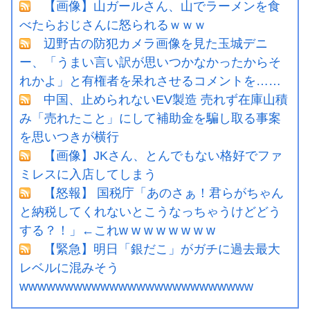
【画像】山ガールさん、山でラーメンを食
べたらおじさんに怒られるｗｗｗ
辺野古の防犯カメラ画像を見た玉城デニ
ー、「うまい言い訳が思いつかなかったからそ
れかよ」と有権者を呆れさせるコメントを……
中国、止められないEV製造 売れず在庫山積
み「売れたこと」にして補助金を騙し取る事案
を思いつきが横行
【画像】JKさん、とんでもない格好でファ
ミレスに入店してしまう
【怒報】 国税庁「あのさぁ！君らがちゃん
と納税してくれないとこうなっちゃうけどどう
する？！」←これw w w w w w w w
【緊急】明日「銀だこ」がガチに過去最大
レベルに混みそう
wwwwwwwwwwwwwwwwwwwwwwwwww