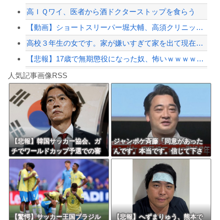
高ＩＱワイ、医者から酒ドクターストップを食らう
【緊急速報】NYで警官が黒人男性の首を絞め、暴動第二波不可避へ
【動画】ショートスリーパー堀大輔、高須クリニック息子にマジギレ！怖すぎると話題に
高校３年生の女です。家が嫌いすぎて家を出て現在養護施設で暮らしています
【悲報】17歳で無期懲役になった奴、怖いｗｗｗｗｗｗｗｗｗｗｗｗｗｗｗｗｗｗｗｗ...
Powered by livedoor 相互RSS
【動画】逃げる判断はやっ！埼玉でスマホ運転のプリウスに当て逃げされる車載。
人気記事画像RSS
実況「金メダルをとった萩野には俺さんへの挑戦権を手にしました！」俺「ほう君が萩野...
8/4のニュース
日本旅行キャンセルすべきか…1万年ぶり史上最大級の火山の兆し＝韓国の反応
更新中止のお知らせ
【悲報】韓国サッカー協会、ガ
ジャンポケ斉藤「同意があった
チでワールドカップ予選での審
んです。本当です。信じて下さ
海外「おめでとうタキ！」リヴァプール南野がバースデーゴール！！
判への性接待がバレ大炎上大騒
い」 ←何でこの主張が通らな
ぎにｗｗｗｗｗｗｗｗ
いの？
Powered by livedoor 相互RSS
【驚愕】サッカー王国ブラジル
【悲報】へずまりゅう、熊本で