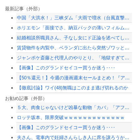
最新記事（外部）
中国「大洪水！」三峡ダム「大雨で増水（台風直撃前」中国ダム「緊急放流！」中国鉄道...
ホリエモン「面接でさ、納豆パックの薄いフィルムって何のために入っていの？って聞く...
結婚相談所職員さん、子なし女にド正論を述べてしまう…
賃貸物件を内覧中、ベランダに出たら突然ゾワッと両腕に鳥肌が出た。「やっぱりこの部...
ジャンポケ斎藤と代理人のやりとり、「地獄すぎて完全にコントになってる……」と衝撃...
【画像】このグランドセイコー買うか迷う‥‥
【50％還元！】今週の漫画週末セールまとめ！『アツいスポーツ漫画』3000冊以上...
【徹底討論】ワイ(48)無職はこのまま逃げ切れるのか
【悲報】大物ミュージシャンSUGIZOさん、『爆弾発言』キタァアアアアアーーーー...
お勧め記事（外部）
５大、肉食じゃないけど凶暴な動物「カバ」「アフリカゾウ」「バッファロー」「コーカ...
秋田県職員さん、会見をバスローブ＆喫煙スタイルで対応してしまい大炎上ｗ
ロッテ坂本、限界突破ｗｗｗｗｗｗｗｗｗｗｗｗｗ
【韓国サッカー協会】外国人審判約10人に性的接待か 計1496回、約2億ウォン（...
【画像】このグランドセイコー買うか迷う‥‥
滝沢秀明社長、熊本入り示唆「男手が必要。時間を見つけて行きたい」
夫さん、電車内で妊婦さんらしき人に席を譲ろうか悩んでいたら隣の男性に先を越される...
【配信者】「金バエ」のSNS更新が1週間途絶え、様々な憶測が飛び交う。1週間ぶり...