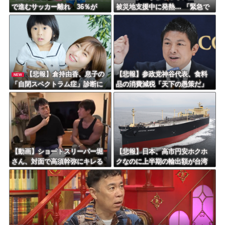
で進むサッカー離れ 36％が
被災地支援中に発熱… 「緊急で
「関心なし」
病院に向かい点滴を打ったら楽
に」 回復を報告
【悲報】倉持由香、息子の
【悲報】参政党神谷代表、食料
NEW
「自閉スペクトラム症」診断に
品の消費減税「天下の愚策だ」
ショックで涙… 見逃していた乳
と批判ｗｗｗｗｗｗｗｗｗｗｗ
幼児期のサインとは？
ｗ
【動画】ショートスリーパー堀
【悲報】日本、高市円安ホクホ
さん、対面で高須幹弥にキレる
クなのに上半期の輸出額が台湾
ｗｗｗｗｗｗｗｗｗ
と韓国に抜かれる・・・