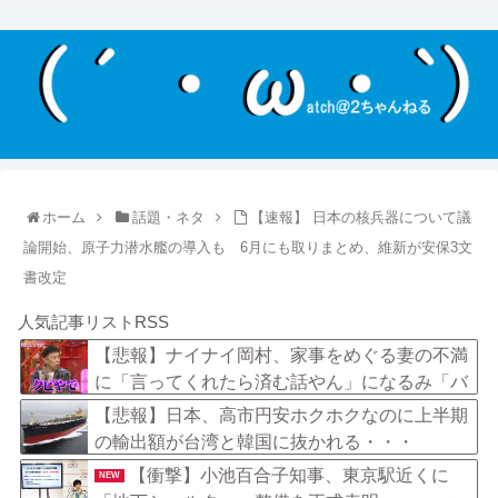
ホーム
話題・ネタ
【速報】 日本の核兵器について議
論開始、原子力潜水艦の導入も 6月にも取りまとめ、維新が安保3文
書改定
人気記事リストRSS
【悲報】ナイナイ岡村、家事をめぐる妻の不満
に「言ってくれたら済む話やん」になるみ「バ
イトやったらクビやで」説教受け黙り込む
【悲報】日本、高市円安ホクホクなのに上半期
の輸出額が台湾と韓国に抜かれる・・・
【衝撃】小池百合子知事、東京駅近くに
NEW