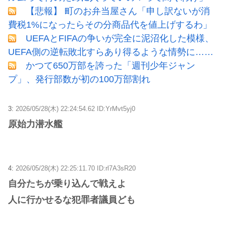
【悲報】 町のお弁当屋さん「申し訳ないが消
費税1%になったらその分商品代を値上げするわ」
UEFAとFIFAの争いが完全に泥沼化した模様、
UEFA側の逆転敗北すらあり得るような情勢に……
かつて650万部を誇った「週刊少年ジャン
プ」、発行部数が初の100万部割れ
3:
2026/05/28(木) 22:24:54.62 ID:YrMvt5yj0
原始力潜水艦
4:
2026/05/28(木) 22:25:11.70 ID:rl7A3sR20
自分たちが乗り込んで戦えよ
人に行かせるな犯罪者議員ども