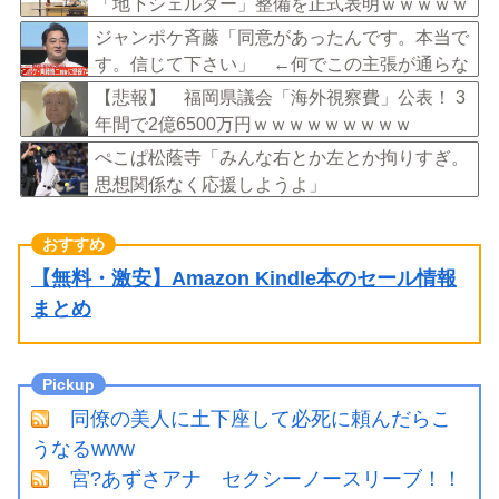
「地下シェルター」整備を正式表明ｗｗｗｗｗ
ｗｗｗｗ
ジャンポケ斉藤「同意があったんです。本当で
す。信じて下さい」 ←何でこの主張が通らな
いの？
【悲報】 福岡県議会「海外視察費」公表！ 3
年間で2億6500万円ｗｗｗｗｗｗｗｗｗ
ぺこぱ松蔭寺「みんな右とか左とか拘りすぎ。
思想関係なく応援しようよ」
【無料・激安】Amazon Kindle本のセール情報
まとめ
同僚の美人に土下座して必死に頼んだらこ
うなるwww
宮?あずさアナ セクシーノースリーブ！！