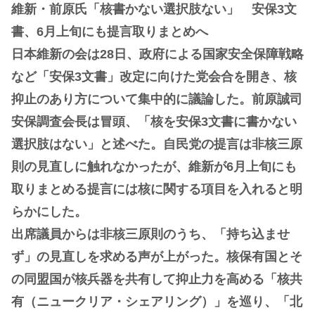
維新・前原氏「核書かない選択肢ない」 安保3文
書、6月上旬にも提言取りまとめへ
日本維新の会は28日、政府による国家安全保障戦略
など「安保3文書」改定に向けた党会合を開き、核
抑止のあり方について集中的に議論した。前原誠司
安保調査会長は冒頭、「核を安保3文書に書かない
選択肢はない」と述べた。自民党の提言は非核三原
則の見直しに触れなかったが、維新が6月上旬にも
取りまとめる提言には核に関する項目を入れると明
らかにした。
出席議員からは非核三原則のうち、「持ち込ませ
ず」の見直しを求める声が上がった。核保有国とそ
の同盟国が核兵器を共有して抑止力を高める「核共
有（ニュークリア・シェアリング）」を巡り、「北