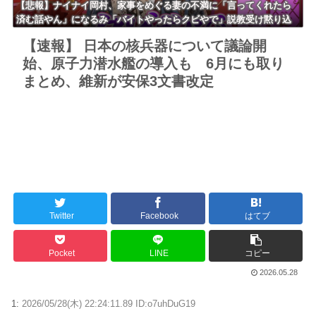
【悲報】ナイナイ岡村、家事をめぐる妻の不満に「言ってくれたら
済む話やん」になるみ「バイトやったらクビやで」説教受け黙り込
む
【速報】 日本の核兵器について議論開
始、原子力潜水艦の導入も 6月にも取り
まとめ、維新が安保3文書改定
Twitter
Facebook
はてブ
Pocket
LINE
コピー
2026.05.28
1:
2026/05/28(木) 22:24:11.89 ID:o7uhDuG19