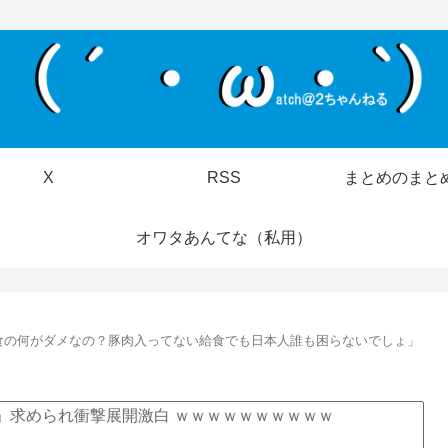
X
RSS
まとめのまと
オワタあんてな（私用）
食の何がダメなの？豚肉入ってない給食でも日本人誰も困らないでしょ」
」求められ衝撃展開激白 ｗｗｗｗｗｗｗｗｗｗ