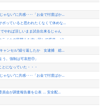
ゃない”に共感‥‥「お金で忖度ばか...
ボっていると思われたくなくて休めな...
までやれば涼しいまま試合出来るじゃん
ライナの民間人を追い回して爆発…ゼレ...
夫婦、不起訴ｗｗｗｗｗｗｗｗｗ
ャンセル”繰り返したか 女逮捕 総...
地熊本視察動画に批判！」 → 内閣...
よう。強制は可哀想🥺」
夫婦、不起訴ｗｗｗｗｗｗｗｗｗ
ことになっていた・・・
ｗ
ゃない”に共感‥‥「お金で忖度ばか...
、様々な憶測が飛び交う。1週間ぶり...
、暴動第二波不可避へ
会が調査報告書を公表 … 安全配...