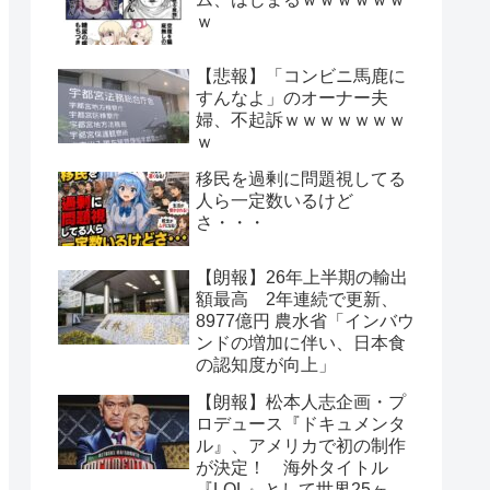
ｗ
【悲報】「コンビニ馬鹿に
すんなよ」のオーナー夫
婦、不起訴ｗｗｗｗｗｗｗ
ｗ
移民を過剰に問題視してる
人ら一定数いるけど
さ・・・
【朗報】26年上半期の輸出
額最高 2年連続で更新、
8977億円 農水省「インバウ
ンドの増加に伴い、日本食
の認知度が向上」
【朗報】松本人志企画・プ
ロデュース『ドキュメンタ
ル』、アメリカで初の制作
が決定！ 海外タイトル
『LOL』として世界25ヶ