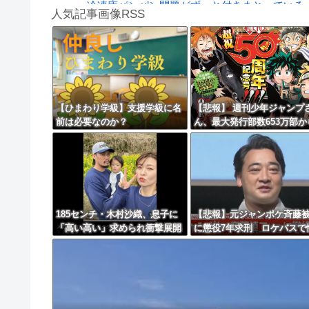
冷凍庫パンパン問題がずっと付きまとっている。
人気記事画像RSS
【動画】名古屋栄で不良外人が警察官を突き飛
勇者♀「仲間に支払うはずのお金で新しい装備買
8/4のニュース
日本旅行キャンセルすべきか…1万年ぶり史上
【ひまわり学級】支援学級に名
【悲報】 週刊少年ジャンプ
前は必要なのか？
ん、最大発行部数653万部か
更新中止のお知らせ
急降下でついに100万部を割
海外「おめでとうタキ！」リヴァプール南野が
てしまうｗｗｗｗｗｗｗ
185センチ・木村沙織、息子に
【悲報】元ジャンポケ斉藤
「高い高い」求められ衝撃展開
に懲役7年求刑 ロケバスで
激白 ｗｗｗｗｗｗｗｗｗｗ
的暴行の罪ｗｗｗｗｗｗｗ