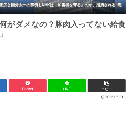
正広と国分太一の事例もNHKは「加害者を守る」のか、指摘される“隠
何がダメなの？豚肉入ってない給食
」
Pocket
LINE
コピー
2026.05.31