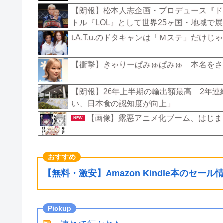
【朗報】松本人志企画・プロデュース『ド
トル『LOL』として世界25ヶ国・地域で
t.A.T.u.のドタキャンは「Ｍステ」だ
【衝撃】きゃりーぱみゅぱみゅ 本名をさ
【朗報】26年上半期の輸出額最高 2年連
い、日本食の認知度が向上」
【画像】露悪アニメ化ブーム、はじま
NEW
【無料・激安】Amazon Kindle本のセー