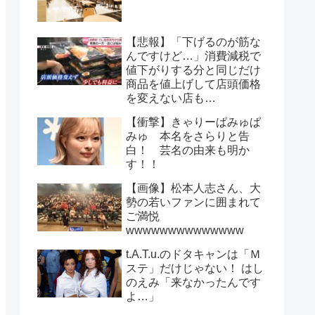
【悲報】「下げるのが筋な
んですけど…」消費減税で
値下がりする分と同じだけ
商品を値上げして店頭価格
を変えない店も…
【衝撃】きゃりーぱみゅぱ
みゅ 本名をさらりと告
白！ 芸名の由来も明か
す！！
【画像】松本人志さん、大
勢の若いファンに囲まれて
ご満悦
wwwwwwwwwwwwww
t.A.T.u.のドタキャンは「Ｍ
ステ」だけじゃない！ はし
のえみ「来なかったんです
よ…」