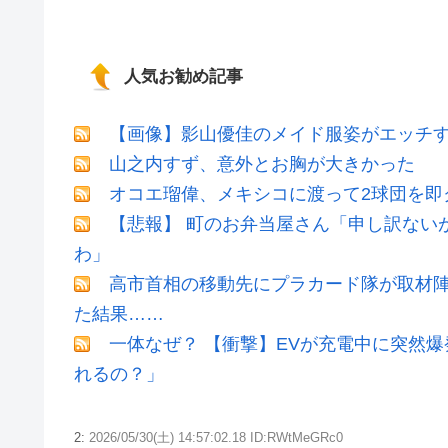
人気お勧め記事
【画像】影山優佳のメイド服姿がエッチ
山之内すず、意外とお胸が大きかった
オコエ瑠偉、メキシコに渡って2球団を即
【悲報】 町のお弁当屋さん「申し訳ない
わ」
高市首相の移動先にプラカード隊が取材
た結果……
一体なぜ？ 【衝撃】EVが充電中に突然
れるの？」
2:
2026/05/30(土) 14:57:02.18 ID:RWtMeGRc0