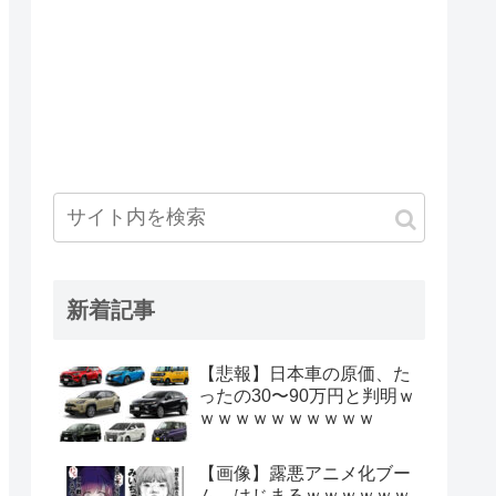
新着記事
【悲報】日本車の原価、た
ったの30〜90万円と判明ｗ
ｗｗｗｗｗｗｗｗｗｗ
【画像】露悪アニメ化ブー
ム、はじまるｗｗｗｗｗｗ