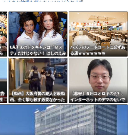
ふるさと納税も頼みたいけれど入れる場...
ばす。逮捕しろやｗｗｗ
Powered by livedoor 相互RSS
っちゃったから>>3する」
最大級の火山の兆し＝韓国の反応
さ
t.A.T.u.のドタキャンは「Ｍス
ハズレのフードコートに必ずあ
ら
テ」だけじゃない！ はしのえみ
る店ｗｗｗｗｗｗｗ
っ
「来なかったんですよ…」
バースデーゴール！！
被告
【動画】大阪府警の犯人射殺動
【悲報】食用コオロギの会社、
性
画、全く撃ち殺す必要なかった
インターネットのデマのせいで
Powered by livedoor 相互RSS
ｗｗ
ｗｗｗｗｗｗｗｗｗｗｗ
倒産ｗｗｗｗｗｗｗｗｗｗｗｗ