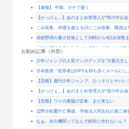
【速報】 中国、ガチで逝く
【かっけぇ…】あのまとめ管理人が“世の中お金じ
ごみ収集、40度を超える日にごみ収集 職員はサ
高校野球の暑さ対策として18時から4試合深夜
「ロシアによるハンティングだ」ドローンがウク
お勧め記事（外部）
「コンビニ、馬鹿にすんなよ」→あのオーナー
少年ジャンプの人気マンガグッズを“大量注文しキ
【悲報】共同通信「高市総理、避難所3分間の被災
日本政府「犯罪者はGPSを持ち歩くルールにし
「コンビニ、馬鹿にすんなよ」→あのオーナー
【悲報】週刊少年ジャンプ、ひっそりとヤバい
【動画】 新型のさすまた、限界突破ｗｗｗｗｗ
【かっけぇ…】あのまとめ管理人が“世の中お金じ
【配信者】「金バエ」のSNS更新が1週間途絶え
【悲報】ワイの唐揚げ定食、まだ来ない
【緊急速報】NYで警官が黒人男性の首を絞め
辺野古転覆ﾀﾋ亡事故、学校法人同志社の第三者委員
なぁ、永久機関ってなんで絶対に作れないん？