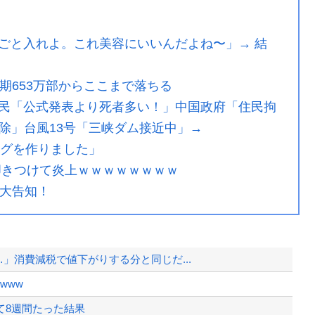
ごと入れよ。これ美容にいいんだよね〜」→ 結
期653万部からここまで落ちる
民「公式発表より死者多い！」中国政府「住民拘
除」台風13号「三峡ダム接近中」→
ングを作りました」
叩きつけて炎上ｗｗｗｗｗｗｗｗ
重大告知！
」消費減税で値下がりする分と同じだ...
www
て8週間たった結果