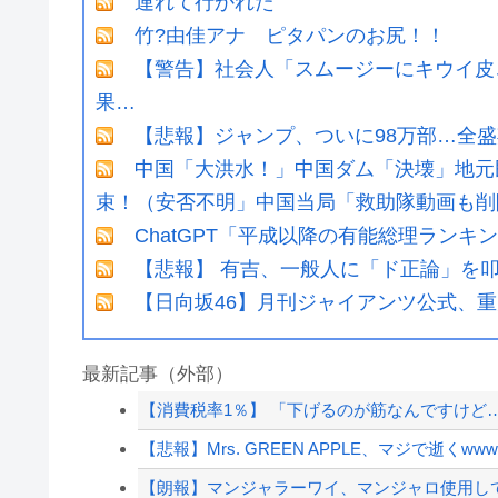
連れて行かれた
竹?由佳アナ ピタパンのお尻！！
【警告】社会人「スムージーにキウイ皮
果…
【悲報】ジャンプ、ついに98万部…全盛
中国「大洪水！」中国ダム「決壊」地元
束！（安否不明」中国当局「救助隊動画も削
ChatGPT「平成以降の有能総理ランキ
【悲報】 有吉、一般人に「ド正論」を
【日向坂46】月刊ジャイアンツ公式、
最新記事（外部）
【消費税率1％】 「下げるのが筋なんですけど…
【悲報】Mrs. GREEN APPLE、マジで逝くwww
【朗報】マンジャラーワイ、マンジャロ使用し