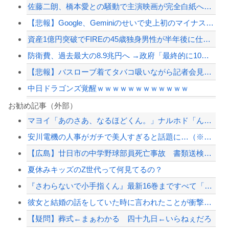
佐藤二朗、橋本愛との騒動で主演映画が完全白紙へｗｗｗｗｗ
【悲報】Google、Geminiのせいで史上初のマイナスキャッシュフローに陥る
資産1億円突破でFIREの45歳独身男性が半年後に仕事復帰を決意した「1通の通知...
防衛費、過去最大の8.9兆円へ →政府「最終的に10兆円規模になる可能性」
【悲報】バスローブ着てタバコ吸いながら記者会見する奴ｗｗｗ
中日ドラゴンズ覚醒ｗｗｗｗｗｗｗｗｗｗｗｗ
中国のビーチ。ゴミだらけ
お勧め記事（外部）
マヨイ「あのさあ、なるほどくん。」ナルホド「ん？どうしたの。」
PTA会長「PTA参加拒否した親へ最終警告。こうなってもいい？」
安川電機の人事がガチで美人すぎると話題に…（※画像あり）
X、収益化が9/7に終わるwwwwwwwwwwwww
【広島】廿日市の中学野球部員死亡事故 書類送検の医師、別人のCT画像で診察した疑...
【悲報】母親に生活が苦しいから50万くれって言われて断ったら縁切られたんだが
夏休みキッズのZ世代って何見てるの？
【配信者】「金バエ」のSNS更新が1週間途絶え、様々な憶測が飛び交う。1週間ぶり...
『さわらないで小手指くん』最新16巻まですべて「50％ポイント還元」セール！5,...
【緊急速報】NYで警官が黒人男性の首を絞め、暴動第二波不可避へ
彼女と結婚の話をしていた時に言われたことが衝撃だった
【疑問】葬式←まぁわかる 四十九日←いらねぇだろ