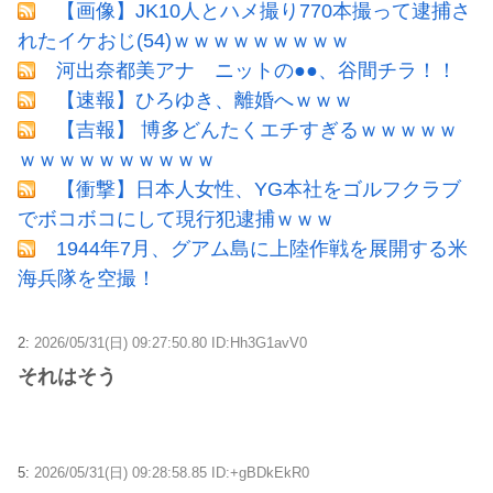
【画像】JK10人とハメ撮り770本撮って逮捕さ
れたイケおじ(54)ｗｗｗｗｗｗｗｗｗ
河出奈都美アナ ニットの●●、谷間チラ！！
【速報】ひろゆき、離婚へｗｗｗ
【吉報】 博多どんたくエチすぎるｗｗｗｗｗ
ｗｗｗｗｗｗｗｗｗｗ
【衝撃】日本人女性、YG本社をゴルフクラブ
でボコボコにして現行犯逮捕ｗｗｗ
1944年7月、グアム島に上陸作戦を展開する米
海兵隊を空撮！
2:
2026/05/31(日) 09:27:50.80 ID:Hh3G1avV0
それはそう
5:
2026/05/31(日) 09:28:58.85 ID:+gBDkEkR0