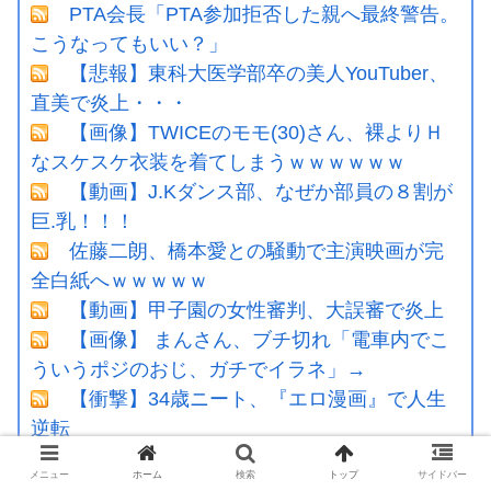
PTA会長「PTA参加拒否した親へ最終警告。
こうなってもいい？」
【悲報】東科大医学部卒の美人YouTuber、
直美で炎上・・・
【画像】TWICEのモモ(30)さん、裸よりＨ
なスケスケ衣装を着てしまうｗｗｗｗｗｗ
【動画】J.Kダンス部、なぜか部員の８割が
巨.乳！！！
佐藤二朗、橋本愛との騒動で主演映画が完
全白紙へｗｗｗｗｗ
【動画】甲子園の女性審判、大誤審で炎上
【画像】 まんさん、ブチ切れ「電車内でこ
ういうポジのおじ、ガチでイラネ」→
【衝撃】34歳ニート、『エロ漫画』で人生
逆転
メニュー
ホーム
検索
トップ
サイドバー