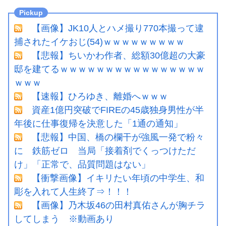
【画像】JK10人とハメ撮り770本撮って逮
捕されたイケおじ(54)ｗｗｗｗｗｗｗｗｗ
【悲報】ちいかわ作者、総額30億超の大豪
邸を建てるｗｗｗｗｗｗｗｗｗｗｗｗｗｗｗｗ
ｗｗｗ
【速報】ひろゆき、離婚へｗｗｗ
資産1億円突破でFIREの45歳独身男性が半
年後に仕事復帰を決意した「1通の通知」
【悲報】中国、橋の欄干が強風一発で粉々
に 鉄筋ゼロ 当局「接着剤でくっつけただ
け」「正常で、品質問題はない」
【衝撃画像】イキリたい年頃の中学生、和
彫を入れて人生終了⇒！！！
【画像】乃木坂46の田村真佑さんが胸チラ
してしまう ※動画あり