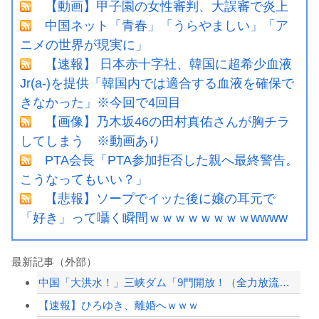
【動画】甲子園の女性審判、大誤審で炎上
中国ネット「青春」「うらやましい」「ア
ニメの世界が現実に」
【速報】 日本赤十字社、韓国に超希少血液
Jr(a-)を提供「韓国内では適合する血液を確保で
きなかった」※今回で4回目
【画像】乃木坂46の田村真佑さんが胸チラ
してしまう ※動画あり
PTA会長「PTA参加拒否した親へ最終警告。
こうなってもいい？」
【悲報】ソープでイッた後に嬢の耳元で
「好き」って囁く瞬間ｗｗｗｗｗｗｗｗwwww
最新記事（外部）
中国「大洪水！」三峡ダム「9門開放！（全力放流」中国都市「三峡沿線の道路水没」中...
【速報】ひろゆき、離婚へｗｗｗ