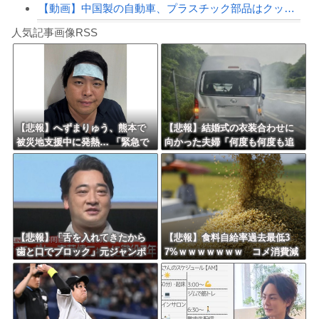
【動画】中国製の自動車、プラスチック部品はクッキーのように脆い
Powered by livedoor 相互RSS
【朗報】高市政権、「四国新幹線」を史上初めて検討開始
人気記事画像RSS
【動画】タイのティパンコーン王子が日本人女性とデートか？
8/4のニュース
日本旅行キャンセルすべきか…1万年ぶり史上最大級の火山の兆し＝韓国の反応
更新中止のお知らせ
【悲報】へずまりゅう、熊本で
【悲報】結婚式の衣装合わせに
被災地支援中に発熱… 「緊急で
向かった夫婦「何度も何度も追
海外「おめでとうタキ！」リヴァプール南野がバースデーゴール！！
病院に向かい点滴を打ったら楽
突され…何が目的か本当に理解
に」 回復を報告
できない」東名高速で続いた約1.
7キロの追突
Powered by livedoor 相互RSS
【悲報】「舌を入れてきたから
【悲報】食料自給率過去最低3
歯と口でブロック」元ジャンポ
7%ｗｗｗｗｗｗｗ コメ消費減
ケ斉藤の不同意性交公判
響く・・・