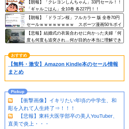
【朗報】「クレヨンしんちゃん」33円セール！！
「ギャルごはん」全10巻 各227円！！
【朗報】「ドラゴン桜」フルカラー 版 全巻70円
セールｗｗｗｗｗｗｗｗ スポーツ漫画50％ポイ
ント還元セール
【悲報】結婚式の衣装合わせに向かった夫婦「何
度も何度も追突され…何が目的か本当に理解でき
ない」東名高速で続いた約1.7キロの追突
【無料・激安】Amazon Kindle本のセール情報
まとめ
【衝撃画像】イキリたい年頃の中学生、和
彫を入れて人生終了⇒！！！
【悲報】東科大医学部卒の美人YouTuber、
直美で炎上・・・