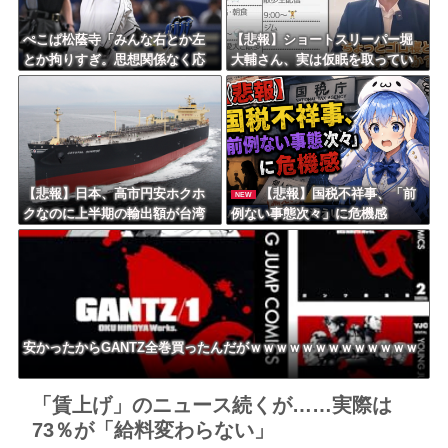
ぺこぱ松蔭寺「みんな右とか左
【悲報】ショートスリーパー堀
とか拘りすぎ。思想関係なく応
大輔さん、実は仮眠を取ってい
援しようよ」
たｗｗｗｗｗｗｗｗｗｗｗｗｗ
ｗｗ
【悲報】日本、高市円安ホクホ
【悲報】国税不祥事、「前
NEW
クなのに上半期の輸出額が台湾
例ない事態次々」に危機感
と韓国に抜かれる・・・
「パパ活」、情報漏えいも
安かったからGANTZ全巻買ったんだがｗｗｗｗｗｗｗｗｗｗｗｗｗ
「賃上げ」のニュース続くが……実際は
73％が「給料変わらない」