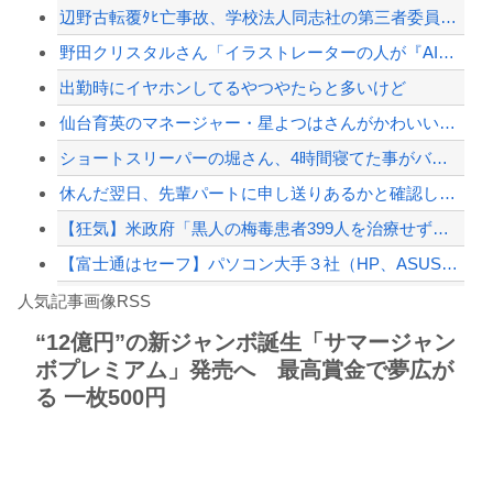
辺野古転覆ﾀﾋ亡事故、学校法人同志社の第三者委員会が調査報告書を公表 … 安全配...
【草】アル中「水飲みたくない！」 グラス「はい転倒」
野田クリスタルさん「イラストレーターの人が『AIに仕事を奪われる』って言ってるけ...
【悲報】専門家「日本車はダサい、見てて恥ずかしい」
出勤時にイヤホンしてるやつやたらと多いけど
【画像】露悪アニメ化ブーム、はじまるｗｗｗｗｗｗｗ
仙台育英のマネージャー・星よつはさんがかわいいと話題に ウィンク動画や画像などが...
【配信者】「金バエ」のSNS更新が1週間途絶え、様々な憶測が飛び交う。1週間ぶり...
ショートスリーパーの堀さん、4時間寝てた事がバレる
【緊急速報】NYで警官が黒人男性の首を絞め、暴動第二波不可避へ
休んだ翌日、先輩パートに申し送りあるかと確認したらいきなりキレられた。このパート...
【狂気】米政府「黒人の梅毒患者399人を治療せず放置したらどうなるか見たろ！」→...
【富士通はセーフ】パソコン大手３社（HP、ASUS、Acer） 中国製メモリーの...
Powered by livedoor 相互RSS
白石「あ、あきら様……？」あきら「……白石」
人気記事画像RSS
【動画】野菜売りのおじさんにドローンを特攻させるおそロシア。
“12億円”の新ジャンボ誕生「サマージャン
ボプレミアム」発売へ 最高賞金で夢広が
8/4のニュース
る 一枚500円
日本旅行キャンセルすべきか…1万年ぶり史上最大級の火山の兆し＝韓国の反応
更新中止のお知らせ
海外「おめでとうタキ！」リヴァプール南野がバースデーゴール！！