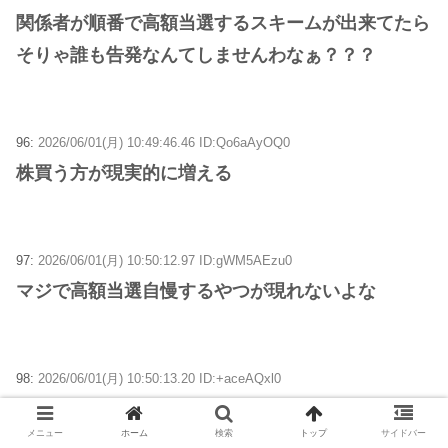
関係者が順番で高額当選するスキームが出来てたら
そりゃ誰も告発なんてしませんわなぁ？？？
96:
2026/06/01(月) 10:49:46.46 ID:Qo6aAyOQ0
株買う方が現実的に増える
97:
2026/06/01(月) 10:50:12.97 ID:gWM5AEzu0
マジで高額当選自慢するやつが現れないよな
98:
2026/06/01(月) 10:50:13.20 ID:+aceAQxl0
騙される馬鹿の数は増えないから1人のバカきらよ
メニュー
ホーム
検索
トップ
サイドバー
り多く巻き上げる為の値上げよ