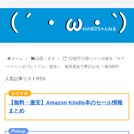
ホーム
話題・ネタ
“12億円”の新ジャンボ誕生「サマ
ージャンボプレミアム」発売へ 最高賞金で夢広がる 一枚500円
人気記事リストRSS
【無料・激安】Amazon Kindle本のセール情報
まとめ