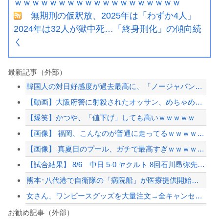
ｗｗｗｗｗｗｗｗｗｗｗｗｗｗｗｗｗｗｗ
無期刑の仮釈放、2025年は「わずか4人」
2024年は32人が獄中死…「終身刑化」の傾向続
く
最新記事（外部）
韓国人の対日好感度が過去最高に、「ノージャパン」は終わった？＝ネット「中国より1...
【動画】大阪府警に射殺されたオッサン、めちゃめちゃ苦しそうに死ぬ
【爆笑】かつや、「値下げ」しても高いｗｗｗｗｗ
【画像】 福岡、こんなのが普通に走ってるｗｗｗｗｗｗｗｗｗｗｗｗｗｗｗｗｗｗｗｗ...
【画像】 真夏日のプール、ガチで最高すぎｗｗｗｗｗｗｗｗｗｗ
【試合結果】 8/6 中日 5-0 ヤクルト 8回石川昂弥先制タイムリー！このカ...
熊本･八代港で自衛隊の「病院船」が医療提供開始、診察と薬剤処方…被災者向け大浴場...
女さん、ワンピースグッズを大量注文→全キャンセルで逮捕ｗｗｗ
40歳超えたら仕事見つからないてデマ流してる奴誰なの？
お勧め記事（外部）