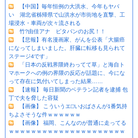
【中国】毎年恒例の大洪水、今年もヤバ
い 湖北省秭帰県で山洪水が市街地を直撃、工
場浸水・車両が次々流される
竹?由佳アナ ピタパンのお尻！！
【悲報】有名漫画家、がんを公表「大腸癌
になってしまいました。肝臓に転移も見られて
ステージ4です」
「日本の反戦界隈終わってて草」と海自ト
マホークへの例の界隈の反応が話題に、今にな
って存在に気付いてしまった結果……
【速報】 毎日新聞のベテラン記者を逮捕 包
丁で夫を脅した容疑
【画像】 こういうエ□いおばさんが1番気持
ちよさそうな件ｗｗｗｗｗｗ
【画像】 福岡、こんなのが普通に走ってる
ｗｗｗｗｗｗｗｗｗｗｗｗｗｗｗｗｗｗｗｗｗ