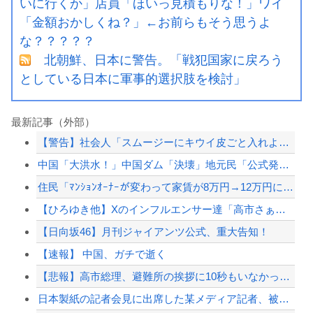
いに行くか」店員「ほいっ見積もりな！」ワイ
「金額おかしくね？」←お前らもそう思うよ
な？？？？？
北朝鮮、日本に警告。「戦犯国家に戻ろう
としている日本に軍事的選択肢を検討」
最新記事（外部）
【警告】社会人「スムージーにキウイ皮ごと入れよ。これ美容にいいんだよね〜」→ 結...
中国「大洪水！」中国ダム「決壊」地元民「公式発表より死者多い！」中国政府「住民拘...
住民「ﾏﾝｼｮﾝｵｰﾅｰが変わって家賃が8万円→12万円にすると言われた、とても...
【ひろゆき他】Xのインフルエンサー達「高市さぁ、為替介入で我々の税金11兆円が消...
【日向坂46】月刊ジャイアンツ公式、重大告知！
【速報】 中国、ガチで逝く
【悲報】高市総理、避難所の挨拶に10秒もいなかったと被災者から暴露されるｗｗｗｗ...
日本製紙の記者会見に出席した某メディア記者、被害者の個人情報を執拗に聞き出そうと...