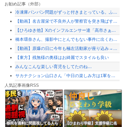
【画像】『例のチー牛のイラスト』にそっくりすぎる男の子wwwwwww
お勧め記事（外部）
冷凍庫パンパン問題がずっと付きまとっている。ふるさと納税も頼みたいけれど入れる場...
死去した有名作家の遺作が予約開始、すると『信じられない問い合わせがあった』と書店...
【動画】名古屋栄で不良外人が警察官を突き飛ばす。逮捕しろやｗｗｗ
【言葉狩り】「ママ応援」が炎上して謝罪…もう何も言えない
【ひろゆき他】Xのインフルエンサー達「高市さぁ、為替介入で我々の税金11兆円が消...
【悲報】 有吉、一般人に「ド正論」を叩きつけて炎上ｗｗｗｗｗｗｗｗ
橋本環奈さん、撮影中にとんでもない事件に出くわす…警察も出動
【配信者】「金バエ」のSNS更新が1週間途絶え、様々な憶測が飛び交う。1週間ぶり...
【動画】原爆の日に今年も極左活動家が座り込み→県警に強制排除される動画が話題に
【緊急速報】NYで警官が黒人男性の首を絞め、暴動第二波不可避へ
【東方】残無様の奥様はお綺麗でスタイルも良い
みんなこんな楽しい育児をしてたのね…
サカナクション山口さん「中日の楽しみ方は1軍をファーム戦として見る。勝敗じゃない...
Powered by livedoor 相互RSS
【中国】毎年恒例の大洪水、今年もヤバい 湖北省秭帰県で山洪水が市街地を直撃、工場...
人気記事画像RSS
勇者♀「仲間に支払うはずのお金で新しい装備買っちゃったから>>3する」
8/4のニュース
日本旅行キャンセルすべきか…1万年ぶり史上最大級の火山の兆し＝韓国の反応
更新中止のお知らせ
移民を過剰に問題視してる人ら
【ひまわり学級】支援学級に名