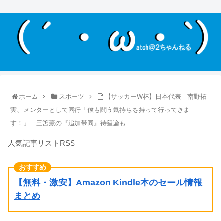
ホーム
スポーツ
【サッカーW杯】日本代表 南野拓
実、メンターとして同行「僕も闘う気持ちを持って行ってきま
す！」 三笘薫の『追加帯同』待望論も
人気記事リストRSS
【無料・激安】Amazon Kindle本のセール情報
まとめ