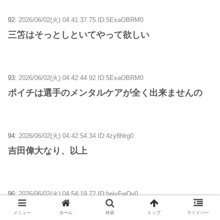
92:
2026/06/02(火) 04:41:37.75 ID:5ExaOBRM0
三笘はそっとしといてやって欲しい
93:
2026/06/02(火) 04:42:44.92 ID:5ExaOBRM0
ポイチは選手のメンタルケアが全く出来ませんの
94:
2026/06/02(火) 04:42:54.34 ID:4zy8hlrg0
吉田偉大なり、以上
96:
2026/06/02(火) 04:54:19.72 ID:hejyFwOv0
空気清浄機さんは活躍したの？
メニュー
ホーム
検索
トップ
サイドバー