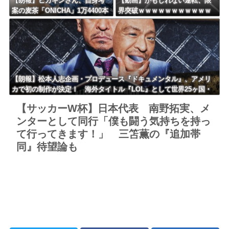
【朗報】ヒカキンさん、自身考
【動画】かもしれない運転、限
案の麦茶「ONICHA」1万4400本
界突破ｗｗｗｗｗｗｗｗｗｗｗ
を熊本県に発送ｗｗｗｗｗｗｗ
ｗｗｗｗｗｗ
【朗報】松本人志企画・プロデュース『ドキュメンタル』、アメリ
カで初の制作が決定！ 海外タイトル『LOL』として世界25ヶ国・
地域で展開
【サッカーW杯】日本代表 南野拓実、メ
ンターとして同行「僕も闘う気持ちを持っ
て行ってきます！」 三笘薫の『追加帯
同』待望論も