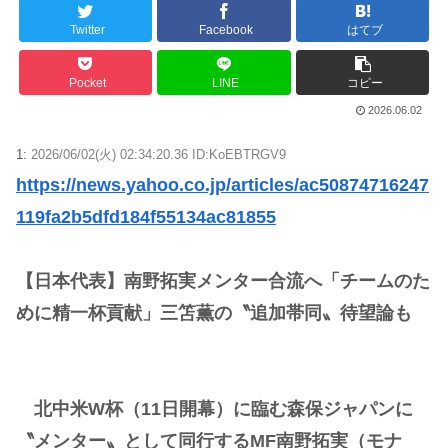
Twitter
Facebook
はてブ
Pocket
LINE
コピー
2026.06.02
1:
2026/06/02(火) 02:34:20.36 ID:KoEBTRGV9
https://news.yahoo.co.jp/articles/ac50874716247
119fa2b5dfd184f55134ac81855
【日本代表】南野拓実メンター合流へ「チームのた
めに精一杯貢献」三笘薫の〝追加帯同〟待望論も
北中米W杯（11日開幕）に臨む森保ジャパンに
〝メンター〟として同行するMF南野拓実（モナ