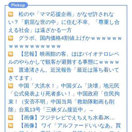
松のや「ママ応援企画」がなぜ許されな
い？「窮屈な世の中」に住む不幸、「尊重し合
える社会」は遠ざかる一方
グラボ、国内価格4割値上げかｗｗｗｗｗｗ
ｗｗｗｗｗｗｗｗｗｗ
【悲報】映画館の客、ほぼバイオテロレベ
ルのやらかしで観客が避難する事態にｗｗｗｗ
渡邊渚さん、近況報告「最近は落ち着いて
きてます」
中国「大洪水！」中国ダム「決壊」地元民
「公式発表より死者多い！」中国政府「住民拘
束！（安否不明」中国当局「救助隊動画も削
除」台風13号「三峡ダム接近中」→
【画像】フジテレビでえちえち水着JK…
【画像】 ワイ「アルファードいいなあ。買