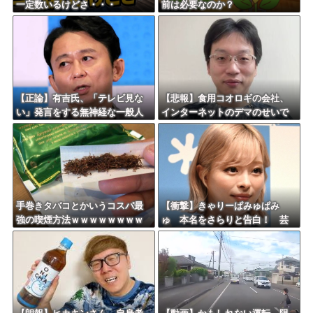
一定数いるけどさ・・・
前は必要なのか？
海外「おめでとうタキ！」リヴァプール南野がバースデーゴール！！
Powered by livedoor 相互RSS
【正論】有吉氏、「テレビ見な
【悲報】食用コオロギの会社、
い」発言をする無神経な一般人
インターネットのデマのせいで
に憤慨ｗｗｗｗｗｗｗ
倒産ｗｗｗｗｗｗｗｗｗｗｗｗ
手巻きタバコとかいうコスパ最
【衝撃】きゃりーぱみゅぱみ
強の喫煙方法ｗｗｗｗｗｗｗｗ
ゅ 本名をさらりと告白！ 芸
ｗｗｗｗｗ
名の由来も明かす！！