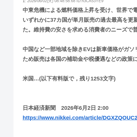
1:
2026/06/02(火) 08:48:58.68 ID:n3CA53YE9
中東危機による燃料価格上昇を受け、世界で電
いずれかに37カ国が単月販売の過去最高を更
た。維持費の安さを求める消費者のニーズで
中国など一部地域を除きEVは新車価格がガソ
ため販売は各国の補助金や税優遇などの政策
米国…(以下有料版で，残り1253文字)
日本経済新聞 2026年6月2日 2:00
https://www.nikkei.com/article/DGXZQOU