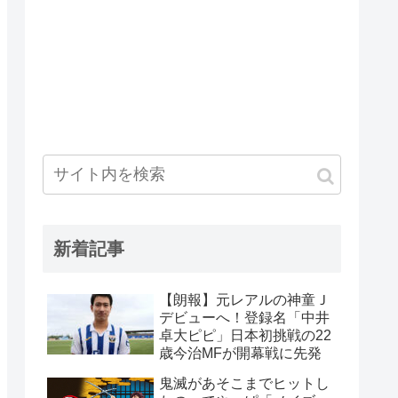
新着記事
【朗報】元レアルの神童Ｊ
デビューへ！登録名「中井
卓大ピピ」日本初挑戦の22
歳今治MFが開幕戦に先発
鬼滅があそこまでヒットし