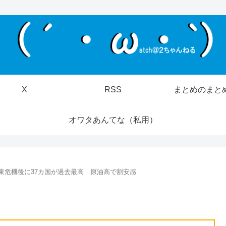
X
RSS
まとめのまと
オワタあんてな（私用）
東危機後に37カ国が過去最高 原油高で割安感