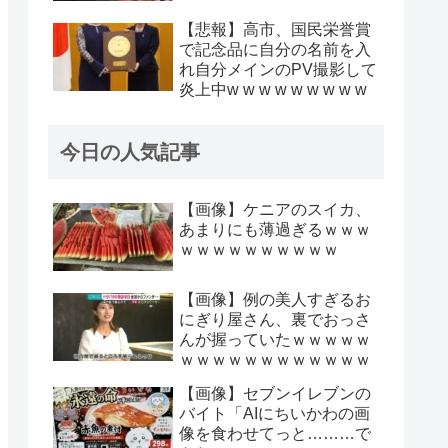
【悲報】高市、国民栄誉賞
で記念品に自分の名前を入
れ自分メインのPV撮影して
炎上中w w w w w w w w w
今日の人気記事
【画像】ケニアのスイカ、
あまりにも薄過ぎるｗｗｗ
ｗｗｗｗｗｗｗｗｗｗ
【画像】例の美人すぎるお
にぎり屋さん、裏でおっさ
んが握っていたｗｗｗｗｗ
ｗｗｗｗｗｗｗｗｗｗｗｗ
【画像】セブンイレブンの
バイト「AIにちいかわの画
像を食わせてっと………で