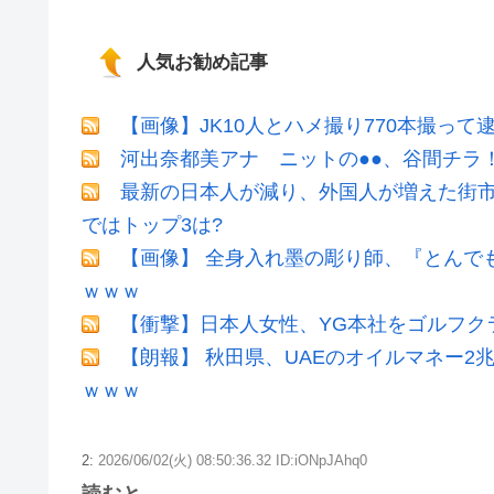
人気お勧め記事
【画像】JK10人とハメ撮り770本撮って
河出奈都美アナ ニットの●●、谷間チラ
最新の日本人が減り、外国人が増えた街市
ではトップ3は?
【画像】 全身入れ墨の彫り師、『とんで
ｗｗｗ
【衝撃】日本人女性、YG本社をゴルフク
【朗報】 秋田県、UAEのオイルマネー
ｗｗｗ
2:
2026/06/02(火) 08:50:36.32 ID:iONpJAhq0