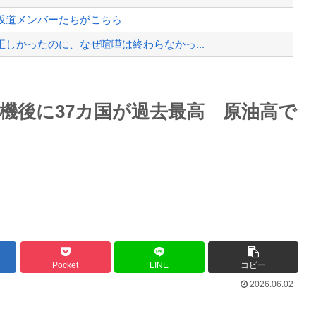
、暴動第二波不可避へ
坂道メンバーたちがこちら
しかったのに、なぜ喧嘩は終わらなかっ...
ス設計が絶対におかしい（笑）
Powered by livedoor 相互RSS
機後に37カ国が過去最高 原油高で
年剣士「…ふんっ、あまり調子に乗ら...
最大級の火山の兆し＝韓国の反応
バースデーゴール！！
Pocket
LINE
コピー
2026.06.02
Powered by livedoor 相互RSS