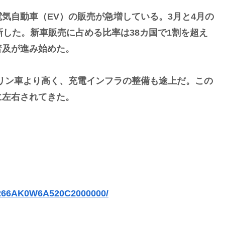
気自動車（EV）の販売が急増している。3月と4月の
新した。新車販売に占める比率は38カ国で1割を超え
普及が進み始めた。
リン車より高く、充電インフラの整備も途上だ。この
に左右されてきた。
C266AK0W6A520C2000000/