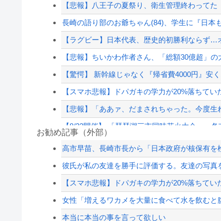
【悲報】八王子の夏祭り、衛生管理終わってた
長崎の語り部のお爺ちゃん(84)、学生に『日
【ラグビー】日本代表、歴史的初勝利ならず…
【悲報】ちいかわ作者さん、「総額30億超」の
【驚愕】 新幹線じゃなく『帰省費4000円』安く
【スマホ悲報】ドパガキの学力が20%落ちてい
【悲報】「ああァ、だまされちゃった。今度生れ
【8/22開催】 「琵琶湖三市同時花火大会」、各
お勧め記事（外部）
神様「筋力、走力、泳力、自転車力………どれか1
高市早苗、長崎市長から「日本政府が核保有を検
さんま「どこでもドア？あれ不便やで」
彼氏が私の友達を勝手に評価する。友達の写真を
【速報】村上26本 大谷26本wwwwwwwwwwwww
【スマホ悲報】ドパガキの学力が20%落ちてい
中国「大豪雨！」三峡ダム「基礎部分破損」中国「
女性「増えるワカメを大量に食べて水を飲むと腹
【配信者】「金バエ」のSNS更新が1週間途絶え
本当に本当の事を言って欲しい