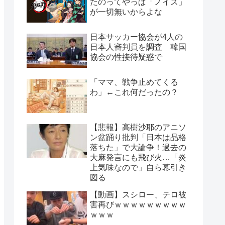
たのってやっぱ「ノイズ」
が一切無いからよな
日本サッカー協会が4人の
日本人審判員を調査 韓国
協会の性接待疑惑で
「ママ、戦争止めてくる
わ」←これ何だったの？
【悲報】高樹沙耶のアニソ
ン盆踊り批判「日本は品格
落ちた」で大論争！過去の
大麻発言にも飛び火…「炎
上気味なので」自ら幕引き
図る
【動画】スシロー、テロ被
害再びｗｗｗｗｗｗｗｗｗ
ｗｗｗ