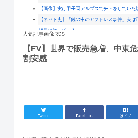
【緊急速報】NYで警官が黒人男性の首を絞め
【画像】実は甲子園アルプスでチアをしていた
【ネット史】「鏡の中のアクトレス事件」夫は正
短冊は知っている
人気記事画像RSS
【動画】世界一過酷なオフロードレースのコー
【EV】世界で販売急増、中東危
大男「1回戦の相手はこのｶﾞｷか？楽勝だな」少
割安感
8/4のニュース
日本旅行キャンセルすべきか…1万年ぶり史上
更新中止のお知らせ
海外「おめでとうタキ！」リヴァプール南野が
Twitter
Facebook
はてブ