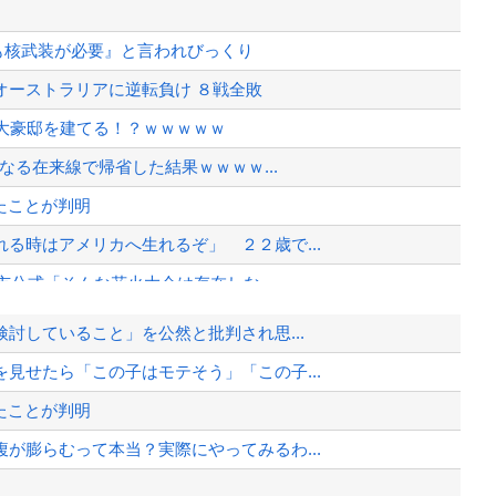
本も核武装が必要』と言われびっくり
オーストラリアに逆転負け ８戦全敗
大豪邸を建てる！？ｗｗｗｗｗ
なる在来線で帰省した結果ｗｗｗｗ...
たことが判明
る時はアメリカへ生れるぞ」 ２２歳で...
市公式「そんな花火大会は存在しな...
つの能力を3倍にしてやるぞ＾＾」←...
討していること」を公然と批判され思...
見せたら「この子はモテそう」「この子...
wwwwwwwwwwww...
たことが判明
全力放流！」台風13号「中国上陸予...
が膨らむって本当？実際にやってみるわ...
、様々な憶測が飛び交う。1週間ぶり...