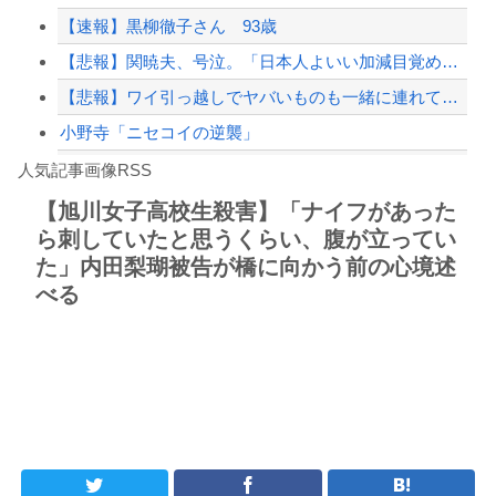
【速報】黒柳徹子さん 93歳
【緊急速報】NYで警官が黒人男性の首を絞め、暴動第二波不可避へ
【悲報】関暁夫、号泣。「日本人よいい加減目覚めろ！」と涙の訴え
【悲報】ワイ引っ越しでヤバいものも一緒に連れてきてしまった模様
小野寺「ニセコイの逆襲」
Powered by livedoor 相互RSS
【シンデレラガールズ】百鬼夜行をテーマとしたPOP UP SHOPが東京・大阪に...
人気記事画像RSS
【言うて人手不足だし？】未経験から「エンジニア」になるという選択‥‥
【旭川女子高校生殺害】「ナイフがあった
ら刺していたと思うくらい、腹が立ってい
8/4のニュース
た」内田梨瑚被告が橋に向かう前の心境述
日本旅行キャンセルすべきか…1万年ぶり史上最大級の火山の兆し＝韓国の反応
べる
更新中止のお知らせ
海外「おめでとうタキ！」リヴァプール南野がバースデーゴール！！
Powered by livedoor 相互RSS