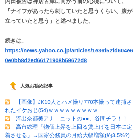
内田被告は神居古潭に向かう前の心境について、
「ナイフがあったら刺していたと思うくらい、腹が
立っていたと思う」と述べました。
続きは↓
https://news.yahoo.co.jp/articles/1e36f52fd604e6
0e0bb8d2ed66171908b59672d8
人気お勧め記事
【画像】JK10人とハメ撮り770本撮って逮捕さ
れたイケおじ(54)ｗｗｗｗｗｗｗｗｗ
河出奈都美アナ ニットの●●、谷間チラ！！
高市総理「物価上昇を上回る賃上げを日本に定
着させる」→国家公務員の月給大幅増額(約3.5%?)