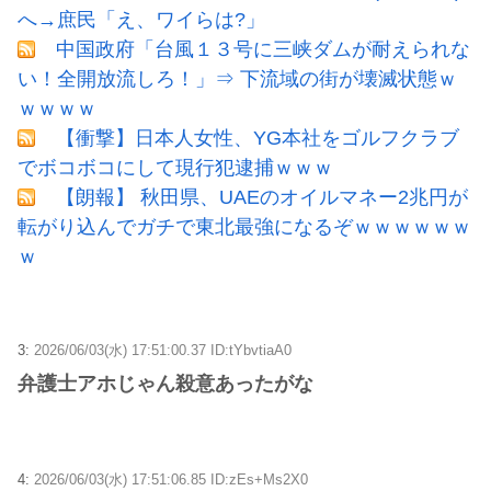
へ→庶民「え、ワイらは?」
中国政府「台風１３号に三峡ダムが耐えられな
い！全開放流しろ！」⇒ 下流域の街が壊滅状態ｗ
ｗｗｗｗ
【衝撃】日本人女性、YG本社をゴルフクラブ
でボコボコにして現行犯逮捕ｗｗｗ
【朗報】 秋田県、UAEのオイルマネー2兆円が
転がり込んでガチで東北最強になるぞｗｗｗｗｗｗ
ｗ
3:
2026/06/03(水) 17:51:00.37 ID:tYbvtiaA0
弁護士アホじゃん殺意あったがな
4:
2026/06/03(水) 17:51:06.85 ID:zEs+Ms2X0