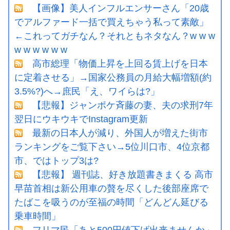
【画像】美人インフルエンサーさん「20歳
でアルファード一括で買えちゃう私って素敵」
←これってガチなん？それともネタなん？w w w
w w w w w w
高市総理「物価上昇を上回る賃上げを日本
に定着させる」→国家公務員の月給大幅増額(約
3.5%?)へ→庶民「え、ワイらは?」
【悲報】ジャンポケ斉藤の妻、夫の求刑7年
翌日にウキウキでInstagram更新
最新の日本人が減り、外国人が増えた街市
ランキングをご覧下さい→5位川口市、4位京都
市、ではトップ3は?
【悲報】 週刊誌、好き放題書きまくる 高市
早苗首相は新公用車の贅を尽くした後部座席で
たばこを吸うのが至福の時間「どんどん延びる
乗車時間」
フリマ民「あと500円値下げ出来ませんか」