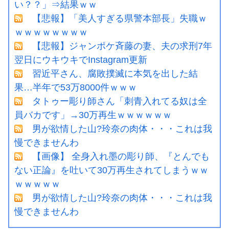
い？？」⇒結果ｗｗ
【悲報】「美人すぎる県警本部長」失職ｗ
ｗｗｗｗｗｗｗｗ
【悲報】ジャンポケ斉藤の妻、夫の求刑7年
翌日にウキウキでInstagram更新
習近平さん、腐敗撲滅に本気を出した結
果…半年で53万8000件ｗｗｗ
タトゥー彫り師さん「刺青入れてる奴は全
員バカです」→30万再生ｗｗｗｗｗｗ
男が欲情した山?玲奈の肉体・・・これは我
慢できませんわ
【画像】 全身入れ墨の彫り師、『とんでも
ない正論』を吐いて30万再生されてしまうｗｗ
ｗｗｗｗｗ
男が欲情した山?玲奈の肉体・・・これは我
慢できませんわ