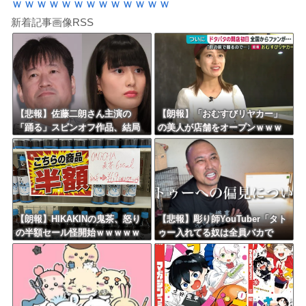
ｗｗｗｗｗｗｗｗｗｗｗｗｗ
新着記事画像RSS
【悲報】佐藤二朗さん主演の
【朗報】「おむすびリヤカー」
「踊る」スピンオフ作品、結局
の美人が店舗をオープンｗｗｗ
撮影中止が決定ｗｗｗｗｗｗｗ
ｗｗｗｗｗｗｗｗｗ
ｗｗ
【朗報】HIKAKINの鬼茶、怒り
【悲報】彫り師YouTuber「タト
の半額セール怪開始ｗｗｗｗｗ
ゥー入れてる奴は全員バカで
ｗｗｗｗｗｗｗｗｗ
す。すごい民度低い」