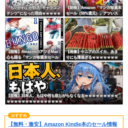
『ちいかわ』が巨大“キャラコン
【朗報】Amazon「マンガ毎週末
テンツ”になった理由ｗｗｗｗｗ
セール（50%還元）」アツいス
ｗｗｗｗｗｗ
ポーツマンガ祭り最終日到
来！！！
【朗報】AmazonのアツさMax！
【画像】ケニアのスイカ、あま
心も踊る「マンガ毎週末セール
りにも薄過ぎるｗｗｗｗｗｗｗ
（50%還元）」2日目襲来！
ｗｗｗｗｗｗ
【悲報】日本人、もはや何も欲しがらなくなるｗｗｗｗｗｗｗｗｗ
ｗｗｗｗｗｗｗｗｗｗｗｗｗｗｗ
【無料・激安】Amazon Kindle本のセール情報