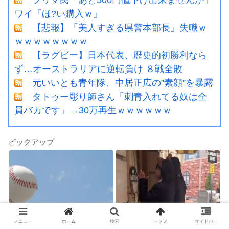
ワイ「ほ?い購入ｗ」
【悲報】「美人すぎる県警本部長」失職ｗ
ｗｗｗｗｗｗｗｗ
【ラグビー】日本代表、歴史的初勝利なら
ず…オーストラリアに逆転負け ８戦全敗
元いいとも青年隊、中居正広の”素顔”を暴露
タトゥー彫り師さん「刺青入れてる奴は全
員バカです」→30万再生ｗｗｗｗｗｗ
ピックアップ
メニュー
ホーム
検索
トップ
サイドバー