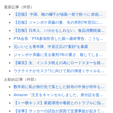
最新記事（外部）
【悲報】 中国、橋の欄干が強風一発で粉々に 鉄筋ゼロ 当局「接着剤でくっつけただ...
【悲報】ジャンポケ斉藤の妻、夫の求刑7年翌日にウキウキでInstagram更新
【悲報】日本人、バカかもしれない。食品消費税減税（8%→1%）に93.2%が賛成...
PTA会長「PTA参加拒否した親へ最終警告。こうなってもいい？」
元いいとも青年隊、中居正広の”素顔”を暴露
ジャンポケ斉藤に見る量刑7年の重さ、殺してしまい傷害致死罪を狙う方が量刑的には軽...
【爆笑】女、インスタ映えの為にロードスターを路肩に止めて記念撮影していたら後続車...
ウクライナがモスクワに向けて初の弾道ミサイルを発射か？！
【悲報】イギリスさん、国民食を子どもに食わせるのを諦めるｗｗｗｗｗｗｗ
お勧め記事（外部）
数年前に私が旅行先で落とした財布の中身が何年も経ってから別の旅行先で私自身によっ...
高市首相、公用車を3000万円超の新型センチュリーSUVに変更ｗｗｗｗｗｗｗ
Amazon「注文をキャンセルしました。身分証を提出してください」 X民「は？怪...
中国、三峡ダムが全開放流。長江流域で深刻な洪水被害
【トー横キッズ】家庭環境や毒親とのトラブルに悩む若者「大人に相談しても具体的に何...
【悲報】経済大国の日本、世界に売るものがなさすぎて史上初めて韓国台湾に輸出額抜か...
【珍事】サッカーの試合が原因で交通事故が起きてしまう。
【配信者】「金バエ」のSNS更新が1週間途絶え、様々な憶測が飛び交う。1週間ぶり...