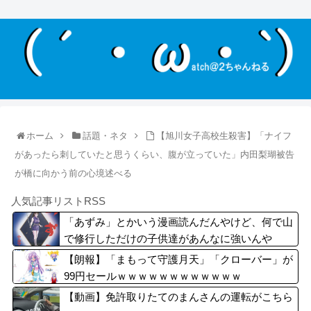
ホーム
話題・ネタ
【旭川女子高校生殺害】「ナイフ
があったら刺していたと思うくらい、腹が立っていた」内田梨瑚被告
が橋に向かう前の心境述べる
人気記事リストRSS
「あずみ」とかいう漫画読んだんやけど、何で山
で修行しただけの子供達があんなに強いんや
【朗報】「まもって守護月天」「クローバー」が
99円セールｗｗｗｗｗｗｗｗｗｗｗｗ
【動画】免許取りたてのまんさんの運転がこちら