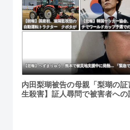
【朗報】国産初、遠隔監視型の
【悲報】韓国サッカー協会
自動運転トラクター クボタが
チでワールドカップ予選で
来春に発売！！！
判への性接待がバレ大炎上
ぎにｗｗｗｗｗｗｗｗ
【悲報】へずまりゅう、熊本で被災地支援中に発熱… 「緊急
内田梨瑚被告の母親「梨瑚の証
生殺害】証人尋問で被害者への