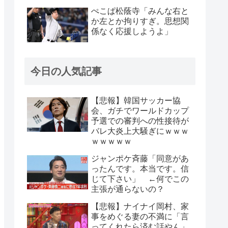
ぺこぱ松蔭寺「みんな右と
か左とか拘りすぎ。思想関
係なく応援しようよ」
今日の人気記事
【悲報】韓国サッカー協
会、ガチでワールドカップ
予選での審判への性接待が
バレ大炎上大騒ぎにｗｗｗ
ｗｗｗｗｗ
ジャンポケ斉藤「同意があ
ったんです。本当です。信
じて下さい」 ←何でこの
主張が通らないの？
【悲報】ナイナイ岡村、家
事をめぐる妻の不満に「言
ってくれたら済む話やん」