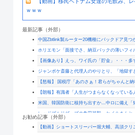
【動画】移民ベトナム女達の宅飲み、レ
ｗｗｗ
最新記事（外部）
中国Zbtlink製ルーター20機種にバックドア見つ
ホリエモン「面接でさ、納豆パックの薄いフィル
【画像あり】えっ、ワイ氏の「貯金」・・・多
ジャンポケ斎藤と代理人のやりとり、「地獄すぎ
【怒報】 国税庁「あのさぁ！君らがちゃんと納税
【朗報】有識者「人生がつまらなくなっている
米国、韓国防衛に核持ち出すか…中ロに備え「
レッドブルリザーブの角田裕毅、ケイナさんと
お勧め記事（外部）
激混みのはずの東京駅で鍵が空いているコインロ
【動画】ショートスリーパー堀大輔、高須クリ
秋田県職員さん、会見をバスローブ＆喫煙スタ