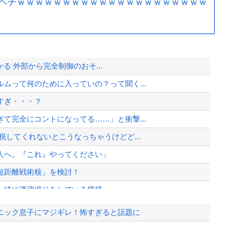
ベチｗｗｗｗｗｗｗｗｗｗｗｗｗｗｗｗｗｗｗｗｗ
かる 外部から完全制御のおそ...
ムって何のために入っていの？って聞く...
すぎ・・・？
て完全にコントになってる……」と衝撃...
してくれないとこうなっちゃうけどど...
人へ。『これ』やってください」
短距離戦術核」を検討！
一緒に酒蔵巡りをしている模様
ッカーが散見、「ラッキー」と思って中...
ニック息子にマジギレ！怖すぎると話題に
イルで対応してしまい大炎上ｗ