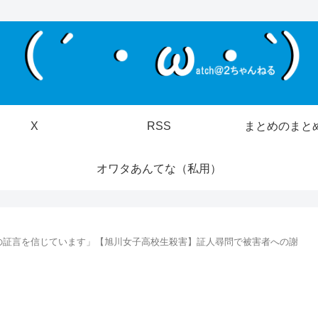
X
RSS
まとめのまと
オワタあんてな（私用）
の証言を信じています」【旭川女子高校生殺害】証人尋問で被害者への謝