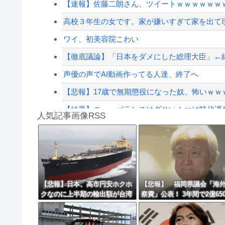
【速報】佐藤二朗さん、ツイートｗｗｗｗｗｗ
【これは重い】江口寿史さん「自分の絵ごと、
高校３年生の女です。家が嫌いすぎて家を出て
【芸能】元EXILE・黒木啓司、妻・宮崎麗果被告
ワイ、初美容院こわい
【配信者】「金バエ」のSNS更新が1週間途絶え
【徹底議論】「日本をダメにした総理大臣」←
【緊急速報】NYで警官が黒人男性の首を絞め
声優の声でAI動画作ってる人達、終了へ
【悲報】17歳で無期懲役になった奴、怖いｗｗｗ
【結果】ニューバランスはダサい！onは時代遅れ
人気記事画像RSS
【動画】逃げる判断はやっ！埼玉でスマホ運転
実況「金メダルをとった萩野には俺さんへの挑戦
8/4のニュース
日本旅行キャンセルすべきか…1万年ぶり史上
【悲報】日本、高市円安ホクホ
【悲報】 福岡県議会「海
クなのに上半期の輸出額が台湾
察費」公表！ 3年間で2億650
更新中止のお知らせ
と韓国に抜かれる・・・
万円ｗｗｗｗｗｗｗｗｗ
海外「おめでとうタキ！」リヴァプール南野が