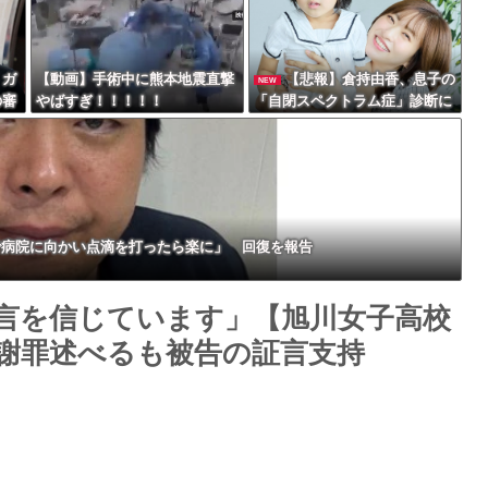
、ガ
【動画】手術中に熊本地震直撃
【悲報】倉持由香、息子の
NEW
の審
やばすぎ！！！！！
「自閉スペクトラム症」診断に
Powered by livedoor 相互RSS
大騒
ショックで涙… 見逃していた乳
幼児期のサインとは？
で病院に向かい点滴を打ったら楽に」 回復を報告
言を信じています」【旭川女子高校
謝罪述べるも被告の証言支持