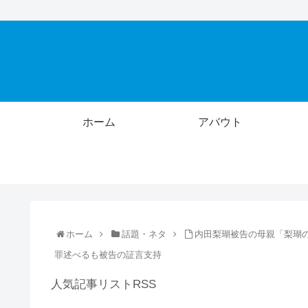
ホーム
アバウト
ホーム
話題・ネタ
内田梨瑚被告の母親「梨瑚
罪述べるも被告の証言支持
人気記事リストRSS