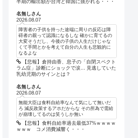
半期の輸出額が台湾と韓国に抜かれる・・・
名無しさん
2026.08.07
障害者の子供を持った途端に周りの反応は障
碍者の親って認識になるしな 確かに育てるの
大変そうだし、今後の子供の人生だけじゃな
くて手間とかを考えて自分の人生も悲観的に
なるよな
【悲報】倉持由香、息子の「自閉スペクト
ラム症」診断にショックで涙… 見逃していた
乳幼児期のサインとは？
名無しさん
2026.08.07
無能大臣は食料自給率なんて気にして無いだ
ろ 減反政策するアホだからな その所為で需給
が崩壊してるのは笑うしか無い
【悲報】食料自給率過去最低37%ｗｗｗｗ
ｗｗｗ コメ消費減響く・・・