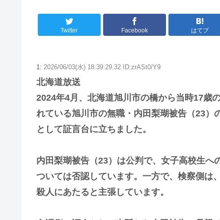
Twitter
Facebook
はてブ
1:
2026/06/03(水) 18:39:29.32 ID:zrASt0/Y9
北海道放送
2024年4月、北海道旭川市の橋から当時17
れている旭川市の無職・内田梨瑚被告（23）
として証言台に立ちました。
内田梨瑚被告（23）は公判で、女子高校生へ
ついては否認しています。一方で、検察側は
殺人にあたると主張しています。