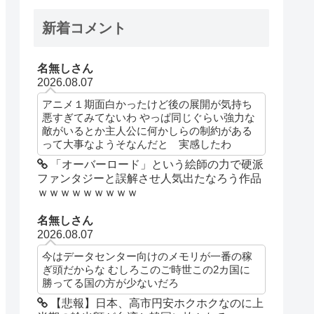
新着コメント
名無しさん
2026.08.07
アニメ１期面白かったけど後の展開が気持ち
悪すぎてみてないわ やっぱ同じぐらい強力な
敵がいるとか主人公に何かしらの制約がある
って大事なようそなんだと 実感したわ
「オーバーロード」という絵師の力で硬派
ファンタジーと誤解させ人気出たなろう作品
ｗｗｗｗｗｗｗｗｗ
名無しさん
2026.08.07
今はデータセンター向けのメモリが一番の稼
ぎ頭だからな むしろこのご時世この2カ国に
勝ってる国の方が少ないだろ
【悲報】日本、高市円安ホクホクなのに上