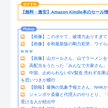
【無料・激安】Amazon Kindle本のセー
【画像】このボケて、破壊力ありすぎて
【画像】令和最新版の剛力彩芽、ワイらにブッ刺
w w w
【画像】山ガールさん、山でラーメンを
高配当をうたった「みんなで大家さん」→
中国、止められないEV製造 売れず在
を思いつきが横行
【朗報】爆胸の気象予報士さん、NHK
ジャンポケ斎藤と代理人のやりとり、「
受ける人が続出中