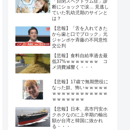
「自閉スペクトラム症」診
断にショックで涙… 見逃し
ていた乳幼児期のサインと
は？
【悲報】「舌を入れてきた
から歯と口でブロック」元
ジャンポケ斉藤の不同意性
交公判
【悲報】食料自給率過去最
低37%ｗｗｗｗｗｗｗ コ
メ消費減響く・・・
【悲報】17歳で無期懲役に
なった奴、怖いｗｗｗｗｗ
ｗｗｗｗｗｗｗｗｗｗｗｗ
ｗｗｗｗｗｗｗ
【悲報】日本、高市円安ホ
クホクなのに上半期の輸出
額が台湾と韓国に抜かれ
る・・・