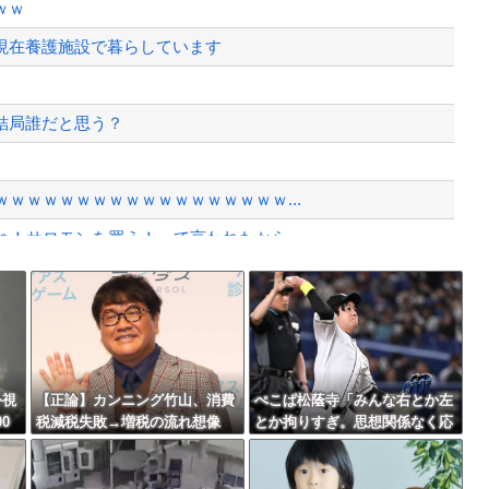
ｗｗ
このジャンルはそろそろ終わりかな」
現在養護施設で暮らしています
へのDV事案で逮捕されていた 宮...
、様々な憶測が飛び交う。1週間ぶり...
結局誰だと思う？
、暴動第二波不可避へ
ｗｗｗｗｗｗｗｗｗｗｗｗｗｗｗｗｗ...
！サロモンを買え！って言われたから...
のプリウスに当て逃げされる車載。
Powered by livedoor 相互RSS
権を手にしました！」俺「ほう君が萩野...
最大級の火山の兆し＝韓国の反応
外視
【正論】カンニング竹山、消費
ぺこぱ松蔭寺「みんな右とか左
0
税減税失敗→増税の流れ想像
とか拘りすぎ。思想関係なく応
「次誰が総理やりたいと思いま
援しようよ」
バースデーゴール！！
す？」