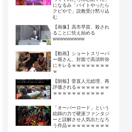
になるみ「バイトやったら
クビやで」説教受け黙り込
む
【画像】高市早苗、殺され
ることに怯え始める
wwwwwwwww
【動画】ショートスリーパ
ー堀さん、対面で高須幹弥
にキレるｗｗｗｗｗｗｗｗ
ｗ
【朗報】菅直人元総理、再
評価されるｗｗｗｗｗｗｗ
ｗｗｗｗｗｗｗｗｗｗｗ
「オーバーロード」という
絵師の力で硬派ファンタジ
ーと誤解させ人気出たなろ
う作品ｗｗｗｗｗｗｗｗｗ