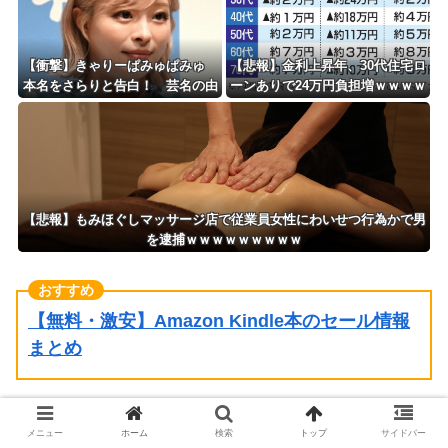
【衝撃】きゃりーぱみゅぱみゅ
【悲報】金利上昇年、30代住宅ロ
本名をさらりと告白！ 芸名の由
ーンありで24万円負担増ｗｗｗｗ
来も明かす！！
ｗｗｗｗｗｗｗｗ
【悲報】もみほぐしマッサージ店で従業員女性にわいせつ行為かで男
を逮捕ｗｗｗｗｗｗｗｗｗ
【無料・激安】Amazon Kindle本のセール情報
まとめ
メニュー
ホーム
検索
トップ
サイドバー
【悲報】共同通信、ガチで逝