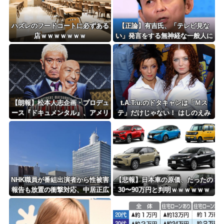
ハズレのフードコートに必ずある
【正論】有吉氏、「テレビ見な
店ｗｗｗｗｗｗｗ
い」発言をする無神経な一般人に
憤慨ｗｗｗｗｗｗｗ
【朗報】松本人志企画・プロデュ
t.A.T.u.のドタキャンは「Ｍス
ース『ドキュメンタル』、アメリ
テ」だけじゃない！ はしのえみ
カで初の制作が決定！ 海外タイ
「来なかったんですよ…」
トル『LOL』として世界25ヶ国・
地域で展開
NHK職員が番組出演者から性被害
【悲報】日本車の原価、たったの
報告も放置の衝撃対応、中居正広
30〜90万円と判明ｗｗｗｗｗｗ
と国分太一の事例もNHKは「加害
ｗｗｗｗｗ
者を守る」のか、指摘される“隠
蔽体質”