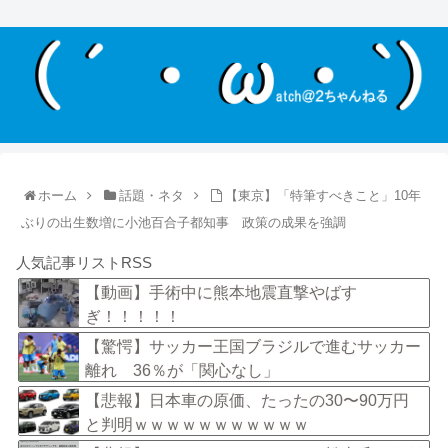
ホーム
話題・ネタ
【東京】「特筆すべきこと」10年
ぶりの出生数増に小池百合子都知事 政策の成果を強調
人気記事リストRSS
【動画】手術中に熊本地震直撃やばす
ぎ！！！！！
【驚愕】サッカー王国ブラジルで進むサッカー
離れ 36％が「関心なし」
【悲報】日本車の原価、たったの30〜90万円
と判明ｗｗｗｗｗｗｗｗｗｗｗ