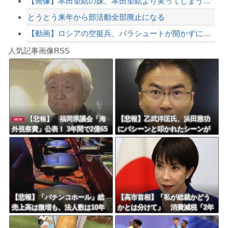
【画像】本田望結の妹、本田望結より実ってしまうｗｗｗｗｗｗｗｗ
とうとう来年から部活動全部廃止になる
【動画】ロシアの空挺兵、パラシュートが開かずに墜落してしまう。
Powered by livedoor 相互RSS
【リスク3倍】お前ら「認知症」になりたくないなら酒をやめろ
人気記事画像RSS
白石「あ、あきら様……？」あきら「……白石」
8/4のニュース
日本旅行キャンセルすべきか…1万年ぶり史上最大級の火山の兆し＝韓国の反応
更新中止のお知らせ
【悲報】 福岡県議会「海
【悲報】乙武洋匡氏、浜田雅功
NEW
外視察費」公表！ 3年間で2億65
にパシーンと叩かれたシーンが
海外「おめでとうタキ！」リヴァプール南野がバースデーゴール！！
00万円ｗｗｗｗｗｗｗｗｗ
オンエアされず「障害者相手だ
と放送されなくなる。俺、逆差
別だと思って」
Powered by livedoor 相互RSS
【悲報】「パチンコホール」総
【高市首相】「私が総裁かどう
売上高は微増も、法人数は10年
かとは分けて」 消費減税「2年
間で半減 黒字企業割合は5年ぶ
後に私の責任で戻す」発言を説
りに7割超え
明