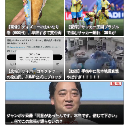
【画像】ディズニーのおいなり
【驚愕】サッカー王国ブラジル
巻（600円）、卑猥すぎて賛否両
で進むサッカー離れ 36％が
論ｗｗｗｗｗｗｗｗｗ
「関心なし」
【悲報】サイバーコネクトツー
【動画】手術中に熊本地震直撃
の松山氏、JUMP公式にブロック
やばすぎ！！！！！
されるｗｗｗｗｗｗｗｗｗｗｗ
ジャンポケ斉藤「同意があったんです。本当です。信じて下さい」
←何でこの主張が通らないの？