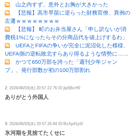
山之内すず、意外とお胸が大きかった
【悲報】高市早苗に逆らった財務官僚、異例の
左遷ｗｗｗｗｗｗｗｗ
【悲報】 町のお弁当屋さん「申し訳ないが消
費税1%になったらその分商品代を値上げするわ」
UEFAとFIFAの争いが完全に泥沼化した模様、
UEFA側の逆転敗北すらあり得るような情勢に……
かつて650万部を誇った「週刊少年ジャン
プ」、発行部数が初の100万部割れ
2:
2026/06/03(水) 20:57:22.76 ID:jlp5BicH0
ありがとう外国人
3:
2026/06/03(水) 20:57:26.84 ID:BzXp41yt0
氷河期を見捨てたくせに