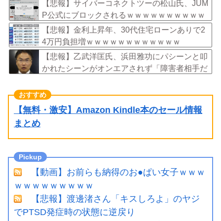
【悲報】サイバーコネクトツーの松山氏、JUM
P公式にブロックされるｗｗｗｗｗｗｗｗｗｗ
ｗ
【悲報】金利上昇年、30代住宅ローンありで2
4万円負担増ｗｗｗｗｗｗｗｗｗｗｗｗ
【悲報】乙武洋匡氏、浜田雅功にパシーンと叩
かれたシーンがオンエアされず「障害者相手だ
と放送されなくなる。俺、逆差別だと思って」
【無料・激安】Amazon Kindle本のセール情報
まとめ
【動画】お前らも納得のお●ぱい女子ｗｗｗ
ｗｗｗｗｗｗｗｗｗ
【悲報】渡邊渚さん「キスしろよ」のヤジ
でPTSD発症時の状態に逆戻り