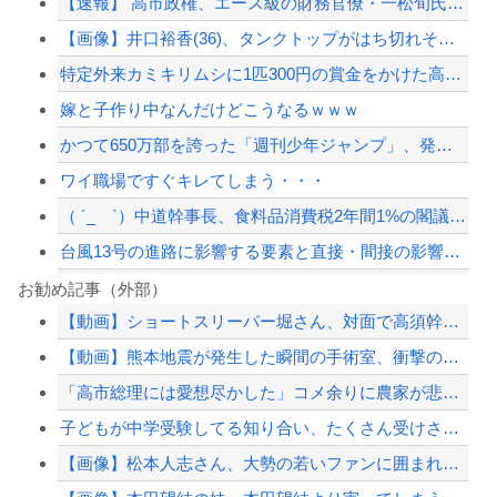
【速報】 高市政権、エース級の財務官僚・一松旬氏を左遷「彼は協力的でなかった」財...
【画像】井口裕香(36)、タンクトップがはち切れそうなくらいデカイｗｗｗｗｗｗｗ...
特定外来カミキリムシに1匹300円の賞金をかけた高崎市、初日に1170匹持ち込ま...
嫁と子作り中なんだけどこうなるｗｗｗ
かつて650万部を誇った「週刊少年ジャンプ」、発行部数が初の100万部割れ
ワイ職場ですぐキレてしまう・・・
（ ´_ゝ`）中道幹事長、食料品消費税2年間1%の閣議決定を批判 → 記者「中道...
台風13号の進路に影響する要素と直接・間接の影響は？そして15号は？（26080...
ロシア、ウクライナの大規模通販倉庫を攻撃…ワイルドベリーズへの報復！
お勧め記事（外部）
【動画】ショートスリーパー堀さん、対面で高須幹弥にキレる ← 睡眠は大事だと話題
暴力行為法違反の疑いで、毎日新聞記者を逮捕
【動画】熊本地震が発生した瞬間の手術室、衝撃の様子が公開されて16万いいね プロ...
韓国警察、大韓サッカー協会を家宅捜索 代表監督選考巡り
「高市総理には愛想尽かした」コメ余りに農家が悲鳴 売値は生産原価の半分以下に…肥...
【悲報】渡邊渚さん「キスしろよ」のヤジでPTSD発症時の状態に逆戻り
子どもが中学受験してる知り合い、たくさん受けさせてるけど合格したの通えない距離の...
【配信者】「金バエ」のSNS更新が1週間途絶え、様々な憶測が飛び交う。1週間ぶり...
【画像】松本人志さん、大勢の若いファンに囲まれてご満悦ｗｗｗｗｗｗ
【緊急速報】NYで警官が黒人男性の首を絞め、暴動第二波不可避へ