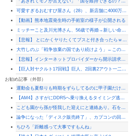
「あきれてモノが言えない」「国を維持できるの？」外国人の永住許可要件の厳格化で在...
可愛すぎるおむすび屋さん（28）、新店舗に4000万円クラファンした成功した結果...
【動画】熊本地震発生時の手術室の様子が公開される
ミッチーこと及川光博さん、56歳で再婚→新しい命まで授かるｗｗｗｗｗ
【悲報】 とにかくヤりたくてブスと付き合ったらｗｗｗｗｗｗｗｗｗｗｗｗｗｗｗ
大竹しのぶ「戦争放棄の国であり続けよう」←この投稿が話題に
【悲報】インターネットプロバイダーから開示請求が届いた…
【巨人対ヤクルト17回戦】巨人、2回裏2アウト一二塁から浦田のタイムリーで同点に...
【巨人対ヤクルト18回戦】ヤクルト、2回表1アウト三塁から内山壮真のタイムリーで...
お勧め記事（外部）
運動会も夏祭りも時期をずらしてるのに甲子園だけ変わらないのね
京大病院、手術ミスで50代女性患者を「植物状態」に 脳腫瘍摘出手術で腫瘍の無い部...
【AM4】さすがにDDR5へ乗り換えるタイミング逃し感が半端ない
ジャンポケ斎藤と代理人のやりとり、「地獄すぎて完全にコントになってる……」と衝撃...
こども園から孫が怪我した迎えにと連絡あり。石をどかしてミミズ集め足の上に石を落と...
「外国人受け入れ反対」大幅増 若い世代で多く
論争になった「ディスク販売終了」、カプコンの回答と衝撃の詳細がコチラ・・・「え？...
【配信者】「金バエ」のSNS更新が1週間途絶え、様々な憶測が飛び交う。1週間ぶり...
ちひろ「距離感って大事ですもんね」
【緊急速報】NYで警官が黒人男性の首を絞め、暴動第二波不可避へ