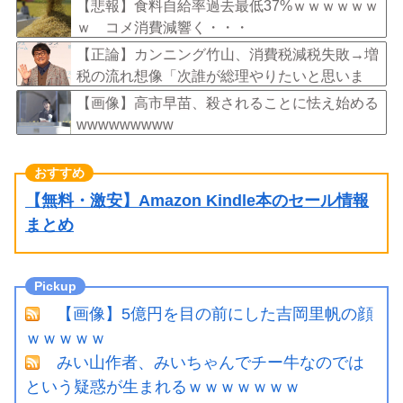
児期のサインとは？
【悲報】食料自給率過去最低37%ｗｗｗｗｗｗ
ｗ コメ消費減響く・・・
【正論】カンニング竹山、消費税減税失敗→増
税の流れ想像「次誰が総理やりたいと思いま
す？」
【画像】高市早苗、殺されることに怯え始める
wwwwwwwww
【無料・激安】Amazon Kindle本のセール情報
まとめ
【画像】5億円を目の前にした吉岡里帆の顔
ｗｗｗｗｗ
みい山作者、みいちゃんでチー牛なのでは
という疑惑が生まれるｗｗｗｗｗｗｗ