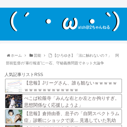
ホーム
芸能
【ひろゆき】「法に触れないの？」 阿
部前監督の“暴行報道”に一石、守秘義務問題でネット大論争
人気記事リストRSS
【悲報】Jリーグさん、誰も観ないｗｗｗｗｗ
ｗｗｗｗｗｗｗｗｗｗｗｗ
ぺこぱ松蔭寺「みんな右とか左とか拘りすぎ。
思想関係なく応援しようよ」
【悲報】倉持由香、息子の「自閉スペクトラム
症」診断にショックで涙… 見逃していた乳幼