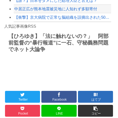
【誰？】日本をダメにした総理大臣と言えば？
中居正広が熊本地震被災地に人知れず多額寄付
【衝撃】京大病院で正常な脳組織を誤摘出された50代女性、手足も動かせず自発呼吸も...
Powered by livedoor 相互RSS
寺田心さん(18)、筋トレした結果無事かわいくなる
人気記事画像RSS
【動画】これはお見事。中国重慶市で珍しい事故が撮影される。
【ひろゆき】「法に触れないの？」 阿部
前監督の“暴行報道”に一石、守秘義務問題
8/4のニュース
でネット大論争
日本旅行キャンセルすべきか…1万年ぶり史上最大級の火山の兆し＝韓国の反応
更新中止のお知らせ
海外「おめでとうタキ！」リヴァプール南野がバースデーゴール！！
Powered by livedoor 相互RSS
Twitter
Facebook
はてブ
Pocket
LINE
コピー