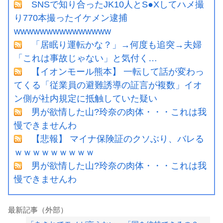
SNSで知り合ったJK10人とS●Xしてハメ撮
り770本撮ったイケメン逮捕
wwwwwwwwwwwwwww
「居眠り運転かな？」→何度も追突→夫婦
「これは事故じゃない」と気付く…
【イオンモール熊本】 一転して話が変わっ
てくる「従業員の避難誘導の証言が複数」イオ
ン側が社内規定に抵触していた疑い
男が欲情した山?玲奈の肉体・・・これは我
慢できませんわ
【悲報】 マイナ保険証のクソぶり、バレる
ｗｗｗｗｗｗｗｗｗ
男が欲情した山?玲奈の肉体・・・これは我
慢できませんわ
最新記事（外部）