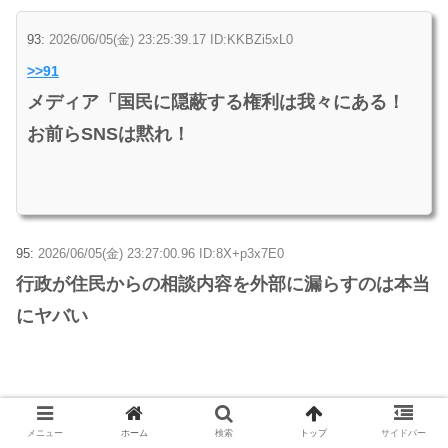
93:
2026/06/05(金) 23:25:39.17 ID:KKBZi5xL0
>>91
メディア「国民に隠蔽する権利は我々にある！
お前らSNSは黙れ！
95:
2026/06/05(金) 23:27:00.96 ID:8X+p3x7E0
行政が住民からの相談内容を外部に漏らすのは本当
にヤバい
https://hayabusa9.5ch.io/test/read.cgi/mnewsplus/1780666974/
メニュー
ホーム
検索
トップ
サイドバー