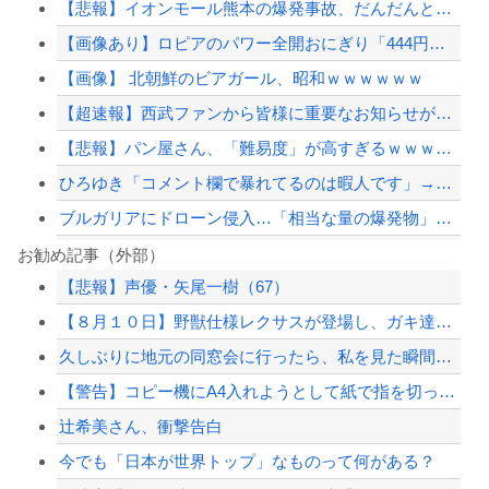
【悲報】イオンモール熊本の爆発事故、だんだんとイオン側が悪いんじゃないかという世...
【画像あり】ロピアのパワー全開おにぎり「444円」がコチラｗｗｗｗｗ
【画像】 北朝鮮のビアガール、昭和ｗｗｗｗｗｗ
【超速報】西武ファンから皆様に重要なお知らせがあります
【悲報】パン屋さん、「難易度」が高すぎるｗｗｗｗｗ
ひろゆき「コメント欄で暴れてるのは暇人です」→ネット民、一言で片付けられてしまう...
ブルガリアにドローン侵入…「相当な量の爆発物」「ウクライナ軍がよく使う機種」
【悲報】声優・矢尾一樹（67）
お勧め記事（外部）
【悲報】声優・矢尾一樹（67）
【悲報】堀越耕平、好きな漫画に「AKIRA、ヒストリエ、ベルセルク」を挙げるｗ...
【８月１０日】野獣仕様レクサスが登場し、ガキ達を引き連れてハーメルンの笛吹き状態...
【終了？】高市フィーバー、一転して”高市ショック”へ…支持率も市場も急降下ｗｗｗ...
久しぶりに地元の同窓会に行ったら、私を見た瞬間何人かが固まった。「え、生きてたの...
避難所に土足でズカズカと入ってきて勝手に動画や写真を撮影したメディア取材陣、挙句...
【警告】コピー機にA4入れようとして紙で指を切った奴。今すぐ病院にいけ。腕一本切...
【配信者】「金バエ」のSNS更新が1週間途絶え、様々な憶測が飛び交う。1週間ぶり...
辻希美さん、衝撃告白
【緊急速報】NYで警官が黒人男性の首を絞め、暴動第二波不可避へ
今でも「日本が世界トップ」なものって何がある？