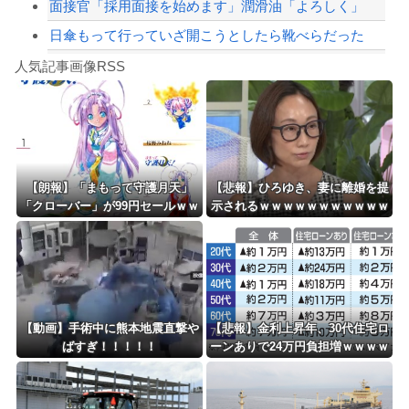
面接官「採用面接を始めます」潤滑油「よろしく」
日傘もって行っていざ開こうとしたら靴べらだった
Powered by livedoor 相互RSS
短冊は知っている
人気記事画像RSS
【動画】迎撃ミサイルを避けながら船舶にドローンを突撃させるウクライナ。
8/4のニュース
日本旅行キャンセルすべきか…1万年ぶり史上最大級の火山の兆し＝韓国の反応
更新中止のお知らせ
【朗報】「まもって守護月天」
【悲報】ひろゆき、妻に離婚を提
「クローバー」が99円セールｗｗ
示されるｗｗｗｗｗｗｗｗｗｗｗ
海外「おめでとうタキ！」リヴァプール南野がバースデーゴール！！
ｗｗｗｗｗｗｗｗｗｗ
ｗｗｗｗｗ
Powered by livedoor 相互RSS
【動画】手術中に熊本地震直撃や
【悲報】金利上昇年、30代住宅ロ
ばすぎ！！！！！
ーンありで24万円負担増ｗｗｗｗ
ｗｗｗｗｗｗｗｗ