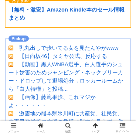
【無料・激安】Amazon Kindle本のセール情報
まとめ
乳丸出しで歩いてる女を見たんやがwww
【日向坂46】タミヤ公式、反応する
【動画】黒人WNBA選手、白人選手のシュ
ート妨害のためジャンピング・ネックブリーカ
ー・ドロップして退場処分→ロッカールームか
ら「白人特権」と投稿...
【画像】藤嶌果歩、これマジか
よ・・・・・・
激震地の熊本県氷川町に共産党、社民党、
立憲民政党等の左派の救援は影すら見えず。住
民苦言
メニュー
ホーム
検索
トップ
サイドバー