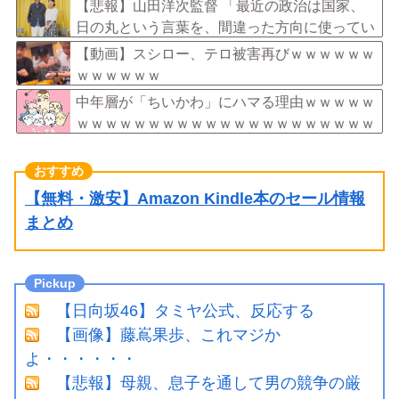
【悲報】山田洋次監督 「最近の政治は国家、
日の丸という言葉を、間違った方向に使ってい
る」
【動画】スシロー、テロ被害再びｗｗｗｗｗｗ
ｗｗｗｗｗｗ
中年層が「ちいかわ」にハマる理由ｗｗｗｗｗ
ｗｗｗｗｗｗｗｗｗｗｗｗｗｗｗｗｗｗｗｗｗ
ｗｗｗｗｗｗ
【無料・激安】Amazon Kindle本のセール情報
まとめ
【日向坂46】タミヤ公式、反応する
【画像】藤嶌果歩、これマジか
よ・・・・・・
【悲報】母親、息子を通して男の競争の厳