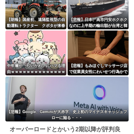
【朗報】国産初、遠隔監視型の自
【悲報】日本、高市円安ホクホク
動運転トラクター クボタが来春
なのに上半期の輸出額が台湾と韓
に発売！！！
国に抜かれる・・・
中年層が「ちいかわ」にハマる理
【悲報】もみほぐしマッサージ店
由ｗｗｗｗｗｗｗｗｗｗｗｗｗｗ
で従業員女性にわいせつ行為かで
ｗｗｗｗｗｗｗｗｗｗｗｗｗｗｗ
男を逮捕ｗｗｗｗｗｗｗｗｗ
ｗｗｗ
【悲報】Google、Geminiが大赤字、史上初のマイナスキャッシュフ
ローに陥る・・・
オーバーロードとかいう2期以降が評判良