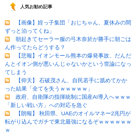
人気お勧め記事
【画像】姪っ子集団「おじちゃん、夏休みの間
ずっと泊ってくね」
朝起きてセーラー服の弓木奈於が勝手に朝ごは
ん作ってたらどうする？
【悲報】イオンモール熊本の爆発事故、だんだ
んとイオン側が悪いんじゃないかという世論になっ
てしまう
【仰天】 石破茂さん、自民若手に舐めてかか
った結果「全てを失うｗｗｗｗｗ」
政府、自衛隊の指揮統制に国産AI導入へｗｗｗ
「新しい戦い方」への対応を急ぐ
【朗報】 秋田県、UAEのオイルマネー2兆円が
転がり込んでガチで東北最強になるぞｗｗｗｗｗｗ
ｗ