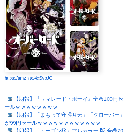
https://amzn.to/4dSvbJQ
【朗報】『ママレード・ボーイ』全巻100円セ
ールｗｗｗｗｗｗｗｗ
【朗報】「まもって守護月天」「クローバー」
が99円セールｗｗｗｗｗｗｗｗｗｗｗｗ
【朗報】「ドラゴン桜」フルカラー 版 全巻70