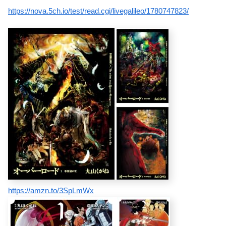
https://nova.5ch.io/test/read.cgi/livegalileo/1780747823/
https://amzn.to/3SpLmWx