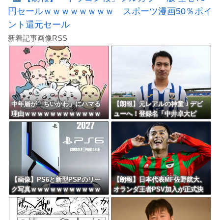
円セールｗｗｗｗｗｗｗｗ スポーツ漫画50％ポイ
ント還元セール
新着記事画像RSS
中年層が「ちいかわ」にハマる
【朗報】元レアルの神童Ｊデビ
理由ｗｗｗｗｗｗｗｗｗｗｗｗ
ューへ！登録名「中井卓大ピ
ｗｗｗｗｗｗｗｗｗｗｗｗｗｗ
ピ」日本初挑戦の22歳今治MFが
ｗｗｗｗｗｗ
開幕戦に先発
【画像】PS6と新型PSPのリー
【朗報】日本代表MF佐野航大、
ク写真ｗｗｗｗｗｗｗｗｗｗｗ
オランダ王者PSV加入が正式決
ｗｗｗｗｗｗｗｗ
定！ NEC史上最高額の移籍、
最大約31億円か！！