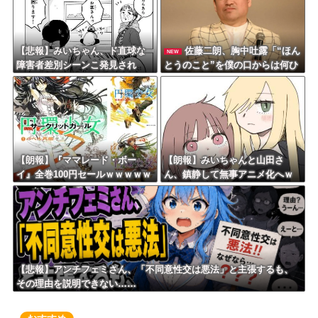
【悲報】みいちゃん、ド直球な
佐藤二朗、胸中吐露「“ほん
NEW
障害者差別シーンこ発見され
とうのこと”を僕の口からは何ひ
る・・・
とつ言えなくて… 言葉にでき
ぬ悔しさを日々感じておりま
す」
【朗報】『ママレード・ボー
【朗報】みいちゃんと山田さ
イ』全巻100円セールｗｗｗｗｗ
ん、鎮静して無事アニメ化へｗ
ｗｗｗ
ｗｗｗｗｗｗｗｗ
【悲報】アンチフェミさん、「不同意性交は悪法」と主張するも、
その理由を説明できない……