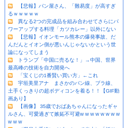
【悲報】パン屋さん、「難易度」が高すぎ
るｗｗｗｗｗ
異なる2つの完成品を組み合わせてさらにパ
ワーアップする料理「カツカレー」以外にない
【悲報】イオンモール熊本の爆発事故、だ
んだんとイオン側が悪いんじゃないかという世
論になってしまう
トランプ「中国に売るな！」→中国、世界
最高峰の技術を自力開発へ
「宝くじの1番賢い買い方」←これ
宇垣美里アナ まさかのパン線、ブラ線、
土手くっきりの超ボディコンを着る！！【GIF動
画あり】
【画像】 35歳でおばあちゃんになったギャ
ルさん、可愛過ぎて嫉妬不可避w w w w w w w w
w w w