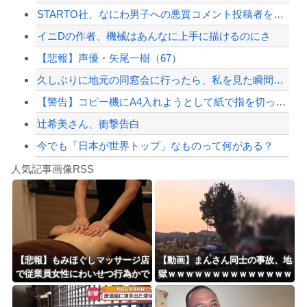
STARTO社、なにわ男子への悪質コメント投稿者を特定し法的追及へ 「特定メンバ...
【悲報】バットを買って店を出たお兄さん、いきなり警察に捕まるｗｗｗｗｗ
イニDの作者、機械はあんなに上手に描けるのにさ
ブルガリアにドローン侵入…「相当な量の爆発物」「ウクライナ軍がよく使う機種」
【悲報】声優・矢尾一樹（67）
【配信者】「金バエ」のSNS更新が1週間途絶え、様々な憶測が飛び交う。1週間ぶり...
久しぶりに地元の同窓会に行ったら、私を見た瞬間何人かが固まった。「え、生きてたの...
【緊急速報】NYで警官が黒人男性の首を絞め、暴動第二波不可避へ
【警告】コピー機にA4入れようとして紙で指を切った奴。今すぐ病院にいけ。腕一本切...
辻希美さん、衝撃告白
今でも「日本が世界トップ」なものって何がある？
Powered by livedoor 相互RSS
日傘もって行っていざ開こうとしたら靴べらだった
人気記事画像RSS
【動画】迎撃ミサイルを避けながら船舶にドローンを突撃させるウクライナ。
8/4のニュース
日本旅行キャンセルすべきか…1万年ぶり史上最大級の火山の兆し＝韓国の反応
更新中止のお知らせ
【悲報】もみほぐしマッサージ店
【動画】まんさん同士の事故、地
で従業員女性にわいせつ行為かで
獄ｗｗｗｗｗｗｗｗｗｗｗｗｗｗ
海外「おめでとうタキ！」リヴァプール南野がバースデーゴール！！
男を逮捕ｗｗｗｗｗｗｗｗｗ
ｗ