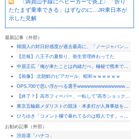
〈満員山手線にベビーカーで炎上〉「折り
たたまず乗車できる」はずなのに…JR東日本が
示した見解
最新記事（外部）
韓国人の対日好感度が過去最高に、「ノージャパン」は終わった？＝ネット「中国より1...
【悲報】八王子の夏祭り、衛生管理終わってた
中居正広「俺が来たことは内緒だべ」極秘で熊本でボランティアをしていたｗｗｗｗｗ
【画像】 北朝鮮のビアガール、昭和ｗｗｗｗｗｗ
OPS.700で思い浮かべる選手wwwwwwwwwwwwwwwwwwwwwwww...
【終了？】高市フィーバー、一転して”高市ショック”へ…支持率も市場も急降下ｗｗｗ...
東京五輪銀メダリストの競泳・本多灯が人身事故を起こし「危険運転致傷」で起訴さ...
ひろゆき「コメント欄で暴れてるのは暇人です」→ネット民、一言で片付けられてしまう...
〈満員山手線にベビーカーで炎上〉「折りたたまず乗車できる」はずなのに…JR東日本...
お勧め記事（外部）
渋谷凛「ハナコ」
避難所に土足でズカズカと入ってきて勝手に動画や写真を撮影したメディア取材陣、挙句...