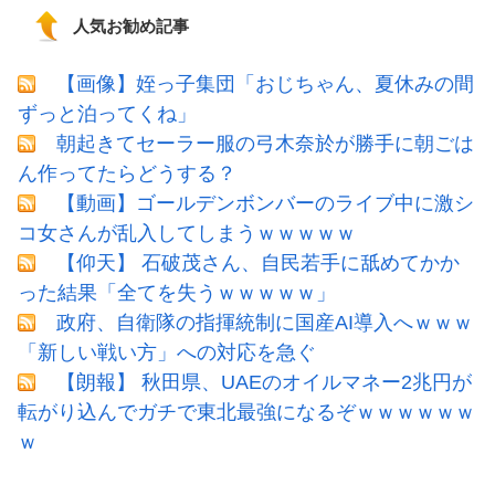
人気お勧め記事
【画像】姪っ子集団「おじちゃん、夏休みの間
ずっと泊ってくね」
朝起きてセーラー服の弓木奈於が勝手に朝ごは
ん作ってたらどうする？
【動画】ゴールデンボンバーのライブ中に激シ
コ女さんが乱入してしまうｗｗｗｗｗ
【仰天】 石破茂さん、自民若手に舐めてかか
った結果「全てを失うｗｗｗｗｗ」
政府、自衛隊の指揮統制に国産AI導入へｗｗｗ
「新しい戦い方」への対応を急ぐ
【朗報】 秋田県、UAEのオイルマネー2兆円が
転がり込んでガチで東北最強になるぞｗｗｗｗｗｗ
ｗ