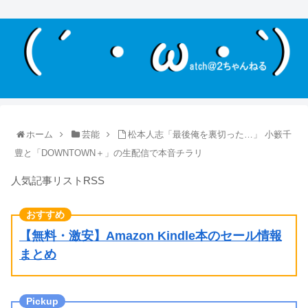
ホーム
芸能
松本人志「最後俺を裏切った…」 小籔千
豊と「DOWNTOWN＋」の生配信で本音チラリ
人気記事リストRSS
【無料・激安】Amazon Kindle本のセール情報
まとめ