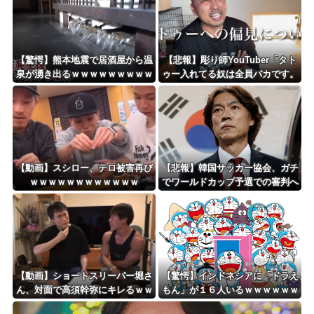
Powered by livedoor 相互RSS
【驚愕】熊本地震で居酒屋から温
【悲報】彫り師YouTuber「タト
泉が湧き出るｗｗｗｗｗｗｗｗｗ
ゥー入れてる奴は全員バカです。
ｗｗｗ
すごい民度低い」
【動画】スシロー、テロ被害再び
【悲報】韓国サッカー協会、ガチ
ｗｗｗｗｗｗｗｗｗｗｗｗ
でワールドカップ予選での審判へ
の性接待がバレ大炎上大騒ぎにｗ
ｗｗｗｗｗｗｗ
【動画】ショートスリーパー堀さ
【驚愕】インドネシアに「ドラえ
ん、対面で高須幹弥にキレるｗｗ
もん」が１６人いるｗｗｗｗｗｗ
ｗｗｗｗｗｗｗ
ｗｗｗｗｗ