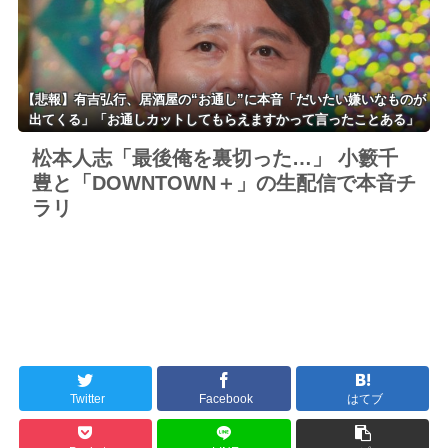
【悲報】有吉弘行、居酒屋の“お通し”に本音「だいたい嫌いなものが
出てくる」「お通しカットしてもらえますかって言ったことある」
松本人志「最後俺を裏切った…」 小籔千
豊と「DOWNTOWN＋」の生配信で本音チ
ラリ
Twitter
Facebook
はてブ