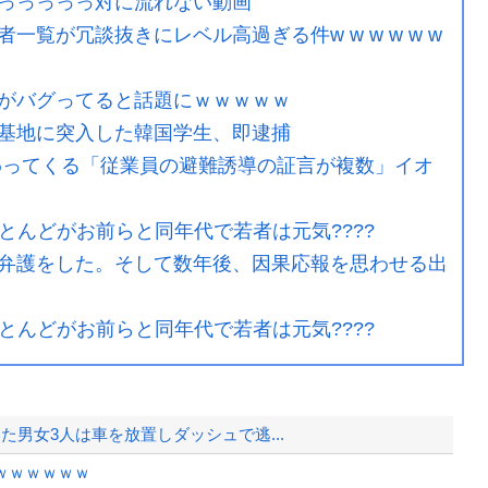
っっっっっ対に流れない動画
覧が冗談抜きにレベル高過ぎる件w w w w w w
がバグってると話題にｗｗｗｗｗ
基地に突入した韓国学生、即逮捕
わってくる「従業員の避難誘導の証言が複数」イオ
ほとんどがお前らと同年代で若者は元気????
弁護をした。そして数年後、因果応報を思わせる出
ほとんどがお前らと同年代で若者は元気????
た男女3人は車を放置しダッシュで逃...
ｗｗｗｗｗｗ