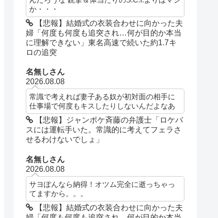
か・・・
【悲報】結婚式の衣装合わせに向かった夫
婦「何度も何度も追突され…何が目的か本当
に理解できない」東名高速で続いた約1.7キ
ロの追突
名無しさん
2026.08.08
常識で考えれば妻子ある奴が初対面の相手に
仕事場で何度もキスしたりしないんだよなあ
【悲報】ジャンポケ斉藤の弁護士「ロケバ
スには運転手いた。常識的に考えてフェラさ
せるわけないでしょ」
名無しさん
2026.08.08
サヨぽんなら納得！オツム完全に逝っちゃっ
てますから。。。
【悲報】結婚式の衣装合わせに向かった夫
婦「何度も何度も追突され…何が目的か本当