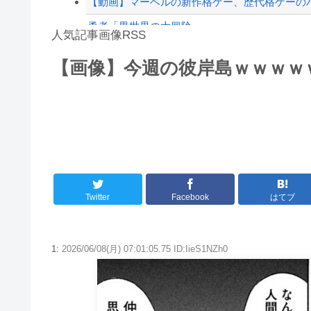
【動画】マーベルの新作格ゲー、歴代格ゲーのパ
勇者「異世界の大冒険」
人気記事画像RSS
寺田心さん(18)、筋トレした結果無事かわいく
【画像】今週の彼岸島ｗｗｗｗ
【動画】これはお見事。中国重慶市で珍しい事
8/4のニュース
日本旅行キャンセルすべきか…1万年ぶり史上
更新中止のお知らせ
海外「おめでとうタキ！」リヴァプール南野が
Twitter
Facebook
はてブ
1:
2026/06/08(月) 07:01:05.75 ID:IieS1NZh0