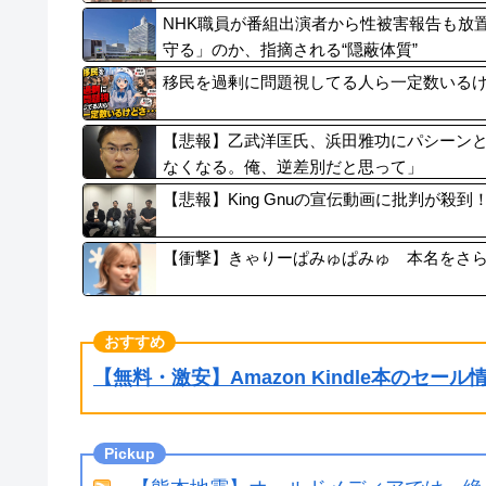
NHK職員が番組出演者から性被害報告も放
守る」のか、指摘される“隠蔽体質”
移民を過剰に問題視してる人ら一定数いる
【悲報】乙武洋匡氏、浜田雅功にパシーン
なくなる。俺、逆差別だと思って」
【悲報】King Gnuの宣伝動画に批判が殺
【衝撃】きゃりーぱみゅぱみゅ 本名をさ
【無料・激安】Amazon Kindle本のセー