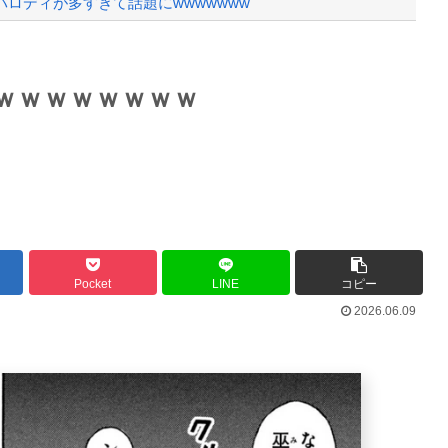
ロディが多すぎて話題にwwwwwww
なる
Powered by livedoor 相互RSS
ｗｗｗｗｗｗｗｗ
故が撮影される。
最大級の火山の兆し＝韓国の反応
バースデーゴール！！
Pocket
LINE
コピー
2026.06.09
Powered by livedoor 相互RSS