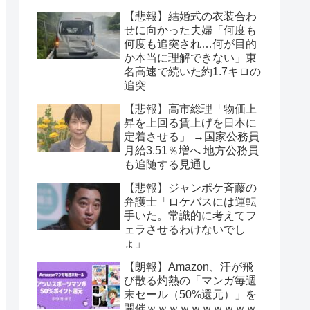
【悲報】結婚式の衣装合わ
せに向かった夫婦「何度も
何度も追突され…何が目的
か本当に理解できない」東
名高速で続いた約1.7キロの
追突
【悲報】高市総理「物価上
昇を上回る賃上げを日本に
定着させる」 →国家公務員
月給3.51％増へ 地方公務員
も追随する見通し
【悲報】ジャンポケ斉藤の
弁護士「ロケバスには運転
手いた。常識的に考えてフ
ェラさせるわけないでし
ょ」
【朗報】Amazon、汗が飛
び散る灼熱の「マンガ毎週
末セール（50%還元）」を
開催ｗｗｗｗｗｗｗｗｗｗ