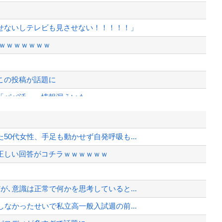
せないしテレビも見させない！！！！！」
ｗｗｗｗｗｗｗ
この投稿が話題に
「パパ活」、情報漏えいも
てる理由がこれ・・・
はという疑惑が生まれるwwwwwww
0代女性、手足も動かせず自発呼吸も...
ラン！！！！！！！！！！！！！！！...
正しい回答がコチラｗｗｗｗｗｗ
て完全にコントになってる……」と衝撃...
、様々な憶測が飛び交う。1週間ぶり...
､意識は正常で何かを思考していると...
、暴動第二波不可避へ
なかったせいで私立高一般入試週の前...