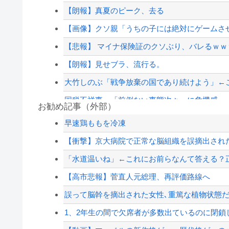
【朗報】真夏のピーク、去る
【画像】クソ親「うちの子には絶対にゲームさ
【悲報】 マイナ保険証のクソぶり、バレるｗｗ
【朗報】見せブラ、流行る。
大竹しのぶ「戦争放棄の国であり続けよう」←
国税不祥事、「前例ない事態次々」に危機感 
お勧め記事（外部）
嫁が頻繁に転職するせいで俺が職場で恥をかい
早速鶏ももを冷凍
【朗報】みい山作者、みいちゃんでチー牛なので
【衝撃】京大病院で正常な脳組織を誤摘出された5
ドジャース・パヘス、第19号勝ち越しソロホーム
「水道温いね」←これにお前らなんて答える？
ジャンポケ斎藤と代理人のやりとり、「地獄すぎ
【高市悲報】菅直人元総理、再評価路線へ
【配信者】「金バエ」のSNS更新が1週間途絶え
誤って脳幹を摘出された女性､重篤な植物状態だが
【緊急速報】NYで警官が黒人男性の首を絞め
1、2年生の間で欠席者が多数出ているのに閉鎖し