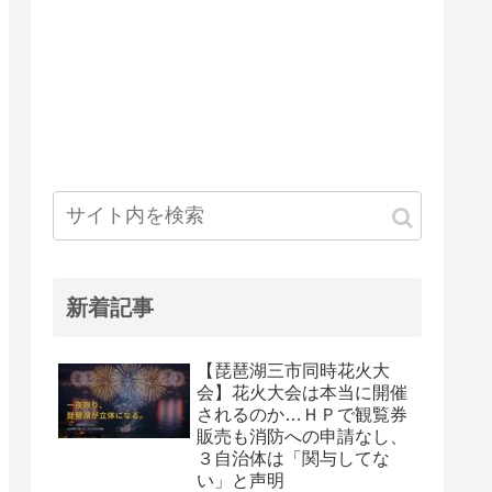
新着記事
【琵琶湖三市同時花火大
会】花火大会は本当に開催
されるのか…ＨＰで観覧券
販売も消防への申請なし、
３自治体は「関与してな
い」と声明