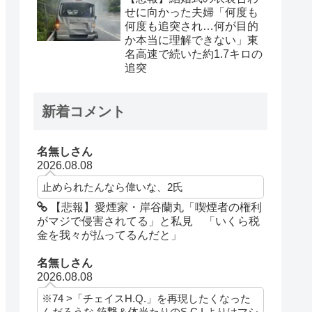
せに向かった夫婦「何度も
何度も追突され…何が目的
か本当に理解できない」東
名高速で続いた約1.7キロの
追突
新着コメント
名無しさん
2026.08.08
止められたんなら偉いな、2氏
【悲報】愛煙家・岸谷蘭丸「喫煙者の権利
がマジで侵害されてる」と私見 「いくら税
金を我々が払ってるんだと」
名無しさん
2026.08.08
※74 >「チェイスH.Q.」を再現したくなった
んだろうな 銃撃＆体当たりのS.C.I.よりはマシ