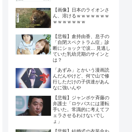
【画像】日本のライオンさ
ん、溶けるｗｗｗｗｗｗｗ
ｗｗｗｗｗｗｗ
【悲報】倉持由香、息子の
「自閉スペクトラム症」診
断にショックで涙… 見逃し
ていた乳幼児期のサインと
は？
「あずみ」とかいう漫画読
んだんやけど、何で山で修
行しただけの子供達があん
なに強いんや
【悲報】ジャンポケ斉藤の
弁護士「ロケバスには運転
手いた。常識的に考えてフ
ェラさせるわけないでし
ょ」
【悲報】結婚式の衣装合わ