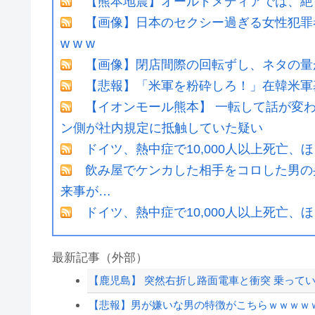
【熊本地震】オールドメディアでは、絶
【画像】日本のセクシー過ぎる女性犯罪者一
w w w
【画像】閉店間際の回転ずし、ネタの量
【悲報】「米軍を粉砕しろ！」在韓米軍
【イオンモール熊本】 一転して話が変
ン側が社内規定に抵触していた疑い
ドイツ、熱中症で10,000人以上死亡、
飲み屋でケンカした相手をコロした男の
来事が…
ドイツ、熱中症で10,000人以上死亡、
最新記事（外部）
【鹿児島】 突然右折し路面電車と衝突 乗ってい
【悲報】男が嫌いな男の特徴がこちらｗｗｗｗ