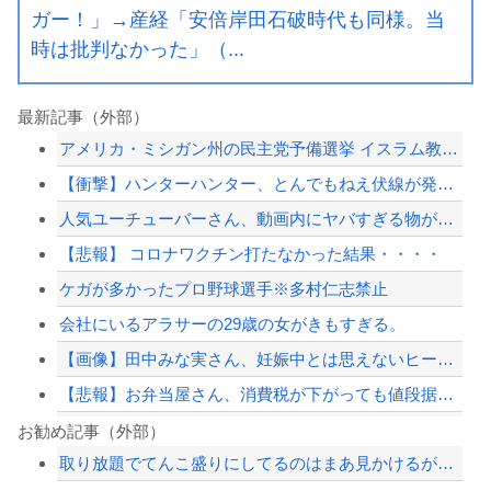
ガー！」→産経「安倍岸田石破時代も同様。当
時は批判なかった」（...
最新記事（外部）
アメリカ・ミシガン州の民主党予備選挙 イスラム教徒の“急進左派”候補が勝利確実に...
【衝撃】ハンターハンター、とんでもねえ伏線が発掘される。クルタ族の虐殺犯人がツェ...
人気ユーチューバーさん、動画内にヤバすぎる物が映ってるのがバレて騒然ｗｗｗｗｗ
【悲報】 コロナワクチン打たなかった結果・・・・
ケガが多かったプロ野球選手※多村仁志禁止
会社にいるアラサーの29歳の女がきもすぎる。
【画像】田中みな実さん、妊娠中とは思えないヒール姿で登場してしまう
【悲報】お弁当屋さん、消費税が下がっても値段据え置き
【赤っ恥】れいわ信者「毎日、渋谷でデモが起きてる」 ネット「参加者の少なさを隠す...
お勧め記事（外部）
取り放題でてんこ盛りにしてるのはまあ見かけるが持ち帰りはなしでしょう、、、
首都圏マンション平均価格1.2億円+住宅ローン金利3%で利息だけで月30万円←こ...