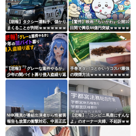
Powered by livedoor 相互RSS
【朗報】タクシー運転手、儲かり
【驚愕】映画『ちいかわ』公開10
まくることが判明ｗｗｗｗｗｗｗ
日間で興収44億円突破ｗｗｗｗｗ
ｗｗｗｗｗｗｗｗｗｗｗｗｗｗｗ
ｗｗｗｗｗ
ｗｗｗ
【悲報】「グレーな案件やるか」
手巻きタバコとかいうコスパ最強
少年の闇バイト募り侵入盗繰り返
の喫煙方法ｗｗｗｗｗｗｗｗｗｗ
す 容疑で中学生2人含む7人逮
ｗｗｗ
捕・・・
NHK職員が番組出演者から性被害
【悲報】「コンビニ馬鹿にすんな
報告も放置の衝撃対応、中居正広
よ」のオーナー夫婦、不起訴ｗｗ
と国分太一の事例もNHKは「加害
ｗｗｗｗｗｗ
者を守る」のか、指摘される“隠