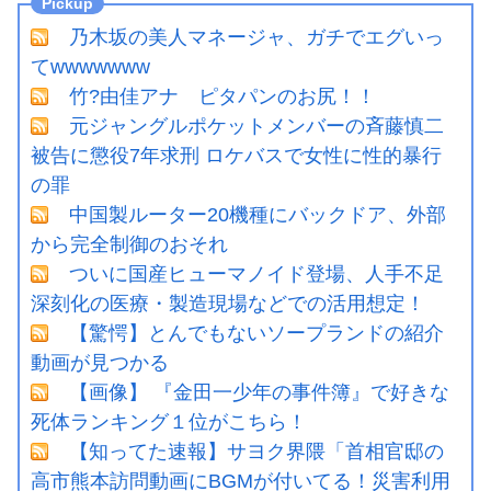
乃木坂の美人マネージャ、ガチでエグいっ
てwwwwwww
竹?由佳アナ ピタパンのお尻！！
元ジャングルポケットメンバーの斉藤慎二
被告に懲役7年求刑 ロケバスで女性に性的暴行
の罪
中国製ルーター20機種にバックドア、外部
から完全制御のおそれ
ついに国産ヒューマノイド登場、人手不足
深刻化の医療・製造現場などでの活用想定！
【驚愕】とんでもないソープランドの紹介
動画が見つかる
【画像】 『金田一少年の事件簿』で好きな
死体ランキング１位がこちら！
【知ってた速報】サヨク界隈「首相官邸の
高市熊本訪問動画にBGMが付いてる！災害利用