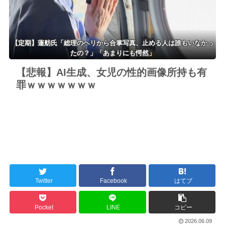
蔽体質”
【定期】蓮舫氏「総理のヘリから合掌写真、止める人は誰もいなかっ
たの？」「あまりにも愕然」
【悲報】AI生成、女児の性的画像所持も有
罪ｗｗｗｗｗｗｗ
Twitter
Facebook
はてブ
Pocket
LINE
コピー
2026.06.09