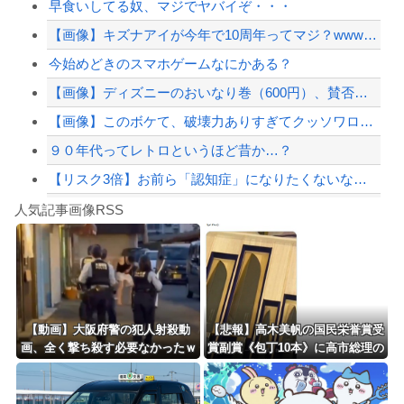
早食いしてる奴、マジでヤバイぞ・・・
【画像】 福岡、こんなのが普通に走ってるｗｗｗｗｗｗｗｗｗｗｗｗｗｗｗｗｗｗｗｗ...
【画像】キズナアイが今年で10周年ってマジ？wwwwwwwwwwwwwwwww
【悲報】嫁に15年間嘘つかれてて心が壊れてるから相手してくれ
今始めどきのスマホゲームなにかある？
【配信者】「金バエ」のSNS更新が1週間途絶え、様々な憶測が飛び交う。1週間ぶり...
【画像】ディズニーのおいなり巻（600円）、賛否両論ｗｗｗｗｗｗｗｗｗ
【緊急速報】NYで警官が黒人男性の首を絞め、暴動第二波不可避へ
【画像】このボケて、破壊力ありすぎてクッソワロタｗｗｗｗｗｗｗｗｗ
９０年代ってレトロというほど昔か…？
【リスク3倍】お前ら「認知症」になりたくないなら酒をやめろ
Powered by livedoor 相互RSS
【動画】両方馬鹿（笑）ミニストップでトラックと衝突したドラレコが（ノ∇`）
人気記事画像RSS
白石「あ、あきら様……？」あきら「……白石」
8/4のニュース
日本旅行キャンセルすべきか…1万年ぶり史上最大級の火山の兆し＝韓国の反応
更新中止のお知らせ
【動画】大阪府警の犯人射殺動
【悲報】高木美帆の国民栄誉賞受
画、全く撃ち殺す必要なかったｗ
賞副賞《包丁10本》に高市総理の
海外「おめでとうタキ！」リヴァプール南野がバースデーゴール！！
ｗｗｗｗｗｗｗｗｗｗ
名前も刻印ｗｗｗｗｗｗｗｗｗ