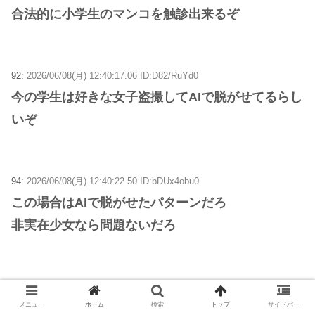
合法的に小学生のマンコを触診出来るぞ
92:
2026/06/08(月) 12:40:17.06 ID:D82/RuYd0
今の学生は好きな女子盗撮してAIで脱がせてるらし
いぞ
94:
2026/06/08(月) 12:40:22.50 ID:bDUx4obu0
この場合はAIで脱がせたパターンだろ
非実在少女なら問題ないだろ
97:
2026/06/08(月) 12:40:45.70 ID:4c42ZAzX0
ロリコンの捌け口も残しといてやれよ
メニュー
ホーム
検索
トップ
サイドバー