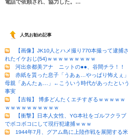
電話で依頼され、協力した。…
人気お勧め記事
【画像】JK10人とハメ撮り770本撮って逮捕さ
れたイケおじ(54)ｗｗｗｗｗｗｗｗｗ
河出奈都美アナ ニットの●●、谷間チラ！！
赤紙を貰った息子「うあぁ…やっぱり怖えぇ」
母親「あんたぁ…」←こういう時代があったという
事実
【吉報】 博多どんたくエチすぎるｗｗｗｗｗ
ｗｗｗｗｗｗｗｗｗｗ
【衝撃】日本人女性、YG本社をゴルフクラブ
でボコボコにして現行犯逮捕ｗｗｗ
1944年7月、グアム島に上陸作戦を展開する米