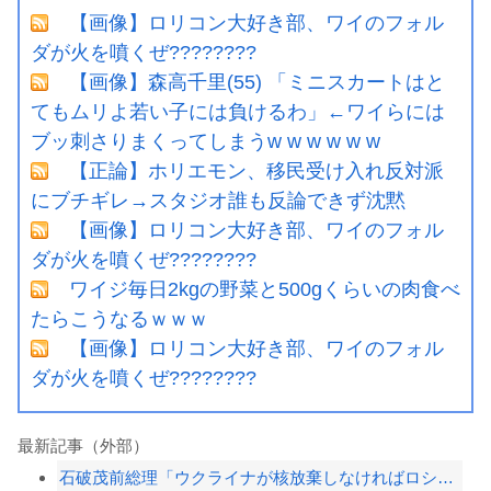
【画像】ロリコン大好き部、ワイのフォル
ダが火を噴くぜ????????
【画像】森高千里(55) 「ミニスカートはと
てもムリよ若い子には負けるわ」←ワイらには
ブッ刺さりまくってしまうw w w w w w
【正論】ホリエモン、移民受け入れ反対派
にブチギレ→スタジオ誰も反論できず沈黙
【画像】ロリコン大好き部、ワイのフォル
ダが火を噴くぜ????????
ワイジ毎日2kgの野菜と500gくらいの肉食べ
たらこうなるｗｗｗ
【画像】ロリコン大好き部、ワイのフォル
ダが火を噴くぜ????????
最新記事（外部）
石破茂前総理「ウクライナが核放棄しなければロシア侵攻しなかった」！