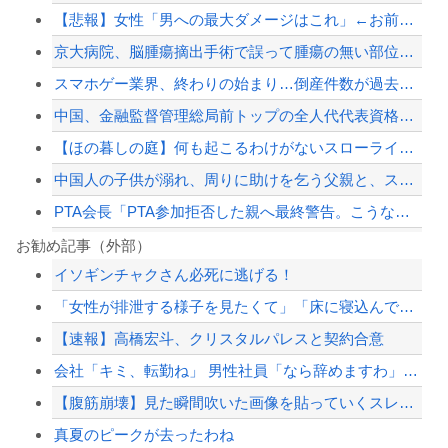
【悲報】女性「男への最大ダメージはこれ」←お前ら耐えられる？
京大病院、脳腫瘍摘出手術で誤って腫瘍の無い部位を摘出 脳幹など損傷受け植物状態に
スマホゲー業界、終わりの始まり…倒産件数が過去最多ペース「数億円かけても爆ﾀﾋ」
中国、金融監督管理総局前トップの全人代代表資格を剥奪…重大な規律違反で！
【ほの暮しの庭】何も起こるわけがないスローライフ【カルロ・ピノ】[2026.08...
中国人の子供が溺れ、周りに助けを乞う父親と、スマホを向けてインプレ稼ぎの見物人
PTA会長「PTA参加拒否した親へ最終警告。こうなってもいい？」
【衝撃】 ワイ、保険金2億円と遺産6000万円を相続したら「こう」なった・・・
お勧め記事（外部）
イソギンチャクさん必死に逃げる！
スマホゲー業界、終わりの始まり…倒産件数が過去最多ペース「数億円かけても爆ﾀﾋ」
「女性が排泄する様子を見たくて」「床に寝込んでしまった」女子トイレに侵入した疑い...
【悲報】ゴルゴさん、高額報酬のくせに無茶すぎる依頼ばかりでお疲れ気味ｗｗｗｗｗ
【速報】高橋宏斗、クリスタルパレスと契約合意
【画像】移民についての日本人の本音、だいたいこれｗｗｗｗ
会社「キミ、転勤ね」 男性社員「なら辞めますわ」 → 凄いことになるｗｗｗｗｗｗ
【配信者】「金バエ」のSNS更新が1週間途絶え、様々な憶測が飛び交う。1週間ぶり...
【腹筋崩壊】見た瞬間吹いた画像を貼っていくスレｗｗｗｗ
【緊急速報】NYで警官が黒人男性の首を絞め、暴動第二波不可避へ
真夏のピークが去ったわね