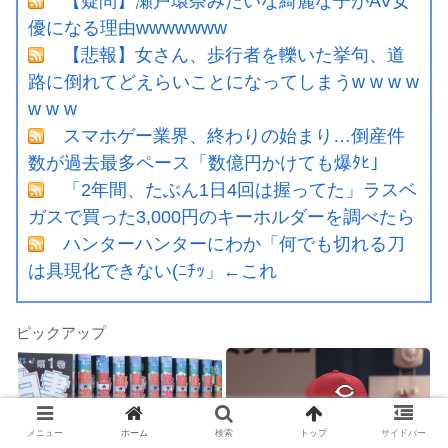
【疑問】瀬戸環奈みたいな綺麗な子がAV女
優になる理由wwwwwww
【悲報】女さん、歩行者を轢いた挙句、道
路に倒れてどえらいことになってしまうw w w w
w w w
スマホゲー業界、終わりの始まり…倒産件
数が過去最多ペース「数億円かけても爆ﾀﾋ」
「2年間、たぶん1日4回は握ってた」ラスベ
ガスで買った3,000円のキーホルダーを調べたら
ハンターハンターにわか「何でも切れる刀
は具現化できない(ﾆﾁｯ」←これ
ピックアップ
メニュー
ホーム
検索
トップ
サイドバー