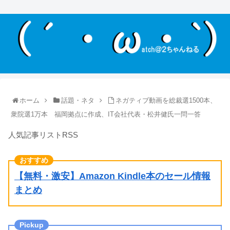
ホーム
話題・ネタ
ネガティブ動画を総裁選1500本、
衆院選1万本 福岡拠点に作成、IT会社代表・松井健氏一問一答
人気記事リストRSS
【無料・激安】Amazon Kindle本のセール情報
まとめ