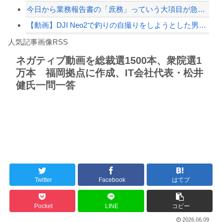
今日から業務報告書の「庶務」っていう大項目が急に廃止されたんだけど意味不明すぎる
【動画】DJI Neo2で釣りの自撮りをしようとした男の悲劇（ノ∇`）
Powered by livedoor 相互RSS
【焦ったほうがいい】中国人「日本人評論家がBYDのラッコの装備を褒めてるけど中国...
人気記事画像RSS
しんのすけ「ギアスを手に入れたゾ」
ネガティブ動画を総裁選1500本、衆院選1
万本 福岡拠点に作成、IT会社代表・松井
8/4のニュース
健氏一問一答
日本旅行キャンセルすべきか…1万年ぶり史上最大級の火山の兆し＝韓国の反応
更新中止のお知らせ
海外「おめでとうタキ！」リヴァプール南野がバースデーゴール！！
Powered by livedoor 相互RSS
Twitter
Facebook
はてブ
Pocket
LINE
コピー
2026.06.09