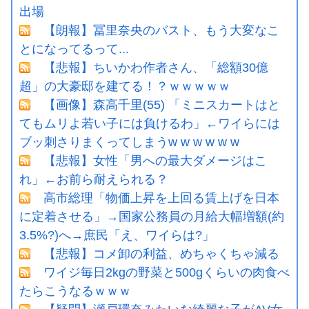
出場
【朗報】冨里奈央のバスト、もう大変なこ
とになってるって...
【悲報】ちいかわ作者さん、「総額30億
超」の大豪邸を建てる！？ｗｗｗｗｗ
【画像】森高千里(55) 「ミニスカートはと
てもムリよ若い子には負けるわ」←ワイらには
ブッ刺さりまくってしまうw w w w w w
【悲報】女性「男への最大ダメージはこ
れ」←お前ら耐えられる？
高市総理「物価上昇を上回る賃上げを日本
に定着させる」→国家公務員の月給大幅増額(約
3.5%?)へ→庶民「え、ワイらは?」
【悲報】コメ卸の利益、めちゃくちゃ減る
ワイジ毎日2kgの野菜と500gくらいの肉食べ
たらこうなるｗｗｗ