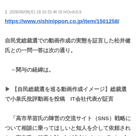
1:
2026/06/08(月) 18:10:33.46 ID:h/Ovih2L9
https://www.nishinippon.co.jp/item/1501258/
自民党総裁選での動画作成の実態を証言した松井健
氏との一問一答は次の通り。
－関与の経緯は。
▶ 【自民総裁選を巡る動画作成イメージ】総裁選
で小泉氏批評動画を投稿 IT会社代表が証言
「高市早苗氏の陣営の交流サイト（SNS）戦略に
ついて相談に乗ってほしいと知人を介して依頼され