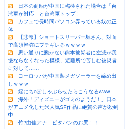
日本の商船が中国に臨検された場合は「台
湾軍が対応」と台湾軍トップ！
カフェで長時間パソコン弄っている奴の正
体
【悲報】ショートスリーパー堀さん、対面
で高須幹弥にブチギレるｗｗｗｗ
思い通りに動かない熊本被災者に左派が我
慢ならなくなった模様、避難所で苦しむ被災者
に対して……
ヨーロッパが中国製メガソーラーを締め出
しｗｗｗ
姪にちoぽしゃぶらせたらこうなるwww
海外「ディズニーがゴミのようだ！」日本
がアニメ化した米人気SF作品に絶賛の声が殺到
中
竹?由佳アナ ピタパンのお尻！！