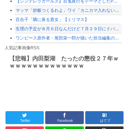
【シンデレラガールズ】百鬼夜行をテーマとしたPOP UP SHOPが東京・大阪に...
【配信者】「金バエ」のSNS更新が1週間途絶え、様々な憶測が飛び交う。1週間ぶり...
マッマ「炒飯つくるわよ」ワイ「カニカマ入れないで💢」
【緊急速報】NYで警官が黒人男性の首を絞め、暴動第二波不可避へ
百合子「隣に座る貴女」【ミリマス】
生理の予定が８月６日なんだけど７月２９日にドバッと鮮血でたから生理かな？って思っ...
ワンピース原作者・尾田栄一郎が描いた担当編集の似顔絵「ムダに東大卒」
Powered by livedoor 相互RSS
【徹底議論】近代日本史で最も取り返しのつかなかった失敗って何？
人気記事画像RSS
【動画】高速道路を走行中の車からリアガラスが飛んでくる事故(ﾟoﾟ)
【悲報】内田梨湖 たったの懲役２７年ｗ
ｗｗｗｗｗｗｗｗｗｗｗｗｗ
8/4のニュース
日本旅行キャンセルすべきか…1万年ぶり史上最大級の火山の兆し＝韓国の反応
更新中止のお知らせ
海外「おめでとうタキ！」リヴァプール南野がバースデーゴール！！
Twitter
Facebook
はてブ
Powered by livedoor 相互RSS