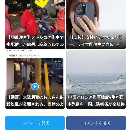
【閲覧注意】メキシコの街中で
【悲報】女性インフルエンサ
生配信した結果…麻薬カルテル
ー、ライブ配信中に自殺 ⇒！
がやって来て、たった3秒で…
（動画あり）
【動画】大阪府警のおっさん射
中国とロシア海軍艦艇4隻が日
殺映像が公開される。当然のよ
本列島を一周…防衛省が全航路
うに無抵抗だったことが発覚
を公開！
コメントを見る
コメントを書く