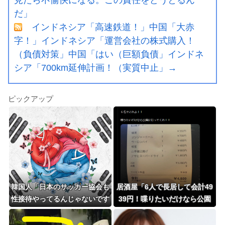
だ」
インドネシア「高速鉄道！」中国「大赤
字！」インドネシア「運営会社の株式購入！
（負債対策」中国「はい（巨額負債」インドネ
シア「700km延伸計画！（実質中止」→
ピックアップ
韓国人「日本のサッカー協会も
居酒屋「6人で長居して会計49
性接待やってるんじゃないです
39円！喋りたいだけなら公園
か？」
に行ってくれ（怒」