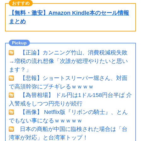
【無料・激安】Amazon Kindle本のセール情報
まとめ
【正論】カンニング竹山、消費税減税失敗
→増税の流れ想像「次誰が総理やりたいと思い
ます？」
【悲報】ショートスリーパー堀さん、対面
で高須幹弥にブチギレるｗｗｗｗ
【為替相場】 ドル円は1ドル158円台半ば 介
入警戒をしつつ円売りが続行
【画像】 Netflix版『リボンの騎士』、とん
でもない事になるｗｗｗｗｗ
日本の商船が中国に臨検された場合は「台
湾軍が対応」と台湾軍トップ！