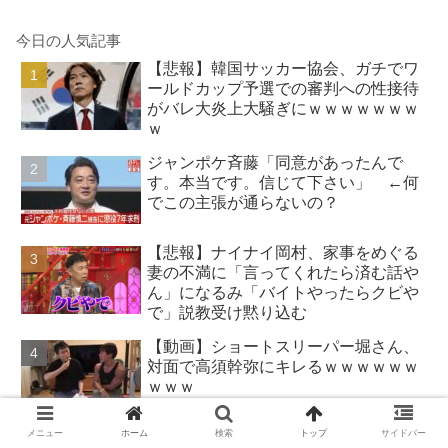
今日の人気記事
【悲報】韓国サッカー協会、ガチでワ
ールドカップ予選での審判への性接待
がバレ大炎上大騒ぎにｗｗｗｗｗｗｗ
ｗ
ジャンポケ斉藤「同意があったんで
す。本当です。信じて下さい」 ←何
でこの主張が通らないの？
【悲報】ナイナイ岡村、家事をめぐる
妻の不満に「言ってくれたら済む話や
ん」になるみ「バイトやったらクビや
で」説教受け黙り込む
【動画】ショートスリーパー堀さん、
対面で高須幹弥にキレるｗｗｗｗｗｗ
ｗｗｗ
【朗報】みいちゃんと山田さん、ハッ
メニュー
ホーム
検索
トップ
サイドバー