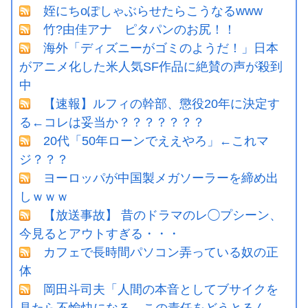
姪にちoぽしゃぶらせたらこうなるwww
竹?由佳アナ ピタパンのお尻！！
海外「ディズニーがゴミのようだ！」日本
がアニメ化した米人気SF作品に絶賛の声が殺到
中
【速報】ルフィの幹部、懲役20年に決定す
る←コレは妥当か？？？？？？？
20代「50年ローンでええやろ」←これマ
ジ？？？
ヨーロッパが中国製メガソーラーを締め出
しｗｗｗ
【放送事故】 昔のドラマのレ◯プシーン、
今見るとアウトすぎる・・・
カフェで長時間パソコン弄っている奴の正
体
岡田斗司夫「人間の本音としてブサイクを
見たら不愉快になる。この責任をどうとるん