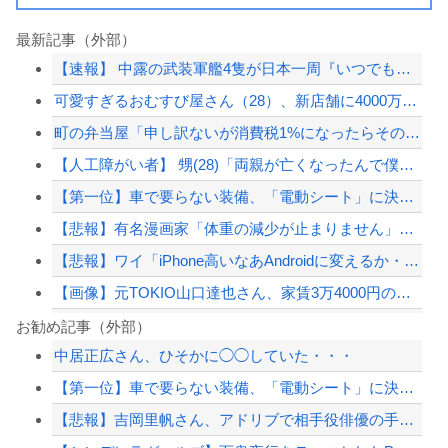
最新記事（外部）
【速報】 中露の武装軍艦4隻が日本一周『いつでも国家沈没させられるぞ』
可愛すぎるおむすび屋さん（28）、新店舗に4000万円クラファンした成功した結果...
町の弁当屋「申し訳ないが消費税1%になったらその分商品代を値上げするわ」
【人工障がい者】 甥(28)「両親が亡くなったんで僕のこと引き取ってほしいんです...
【第一位】車で要らない装備、「電動シート」に決まる・・・
【悲報】有名漫画家「体重の減少が止まりません」→ファンから心配の声
【悲報】ワイ「iPhone高いなあAndroidに変えるか・・・おっこれええやん...
【画像】元TOKIO山口達也さん、家賃3万4000円の湘南の家からYouTube...
東大「貯金あと数年で尽きます」→研究者削減へ…
お勧め記事（外部）
中居正広さん、ひそかに◯◯していた・・・
従姉妹の娘が「ワイニートのジッジ（金持ち）」にやたら会いに来る理由ｗｗｗｗｗ
【第一位】車で要らない装備、「電動シート」に決まる・・・
20代「50年ローンでええやろ」←これマジ？？？
【悲報】吉岡里帆さん、アドリブで相手役俳優の手を取りお胸に押し当てる（※画像あり...
海外「ディズニーがゴミのようだ！」日本がアニメ化した米人気SF作品に絶賛の声が殺...