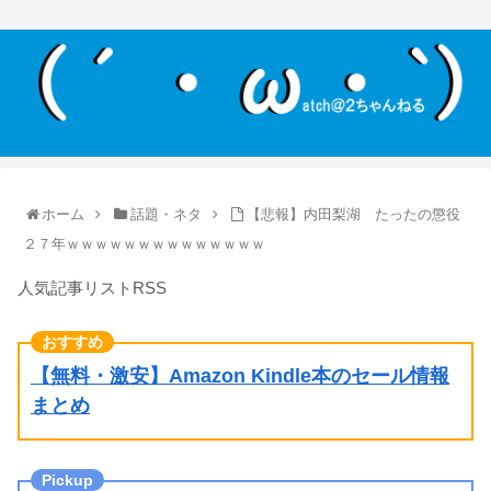
ホーム
話題・ネタ
【悲報】内田梨湖 たったの懲役
２７年ｗｗｗｗｗｗｗｗｗｗｗｗｗｗ
人気記事リストRSS
【無料・激安】Amazon Kindle本のセール情報
まとめ