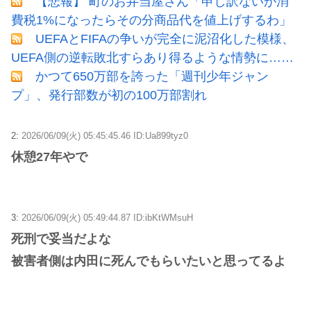
【悲報】 町のお弁当屋さん「申し訳ないが消
費税1%になったらその分商品代を値上げするわ」
UEFAとFIFAの争いが完全に泥沼化した模様、
UEFA側の逆転敗北すらあり得るような情勢に……
かつて650万部を誇った「週刊少年ジャン
プ」、発行部数が初の100万部割れ
2:
2026/06/09(火) 05:45:45.46 ID:Ua899tyz0
休憩27年やで
3:
2026/06/09(火) 05:49:44.87 ID:ibKtWMsuH
死刑で妥当だよな
被害者側は内田に死んでもらいたいと思ってるよ