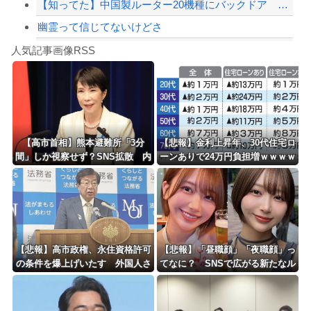
【知ってた】中国製ルーター20機種にバックドア 外部から完全制御
幽霊って信じてないけどさ
Powered by livedoor 相互RSS
【動画】ロシア軍のドローンをネット発射装置で撃墜するウクライナ。
人気記事画像RSS
実況「金メダルをとった萩野には俺さんへの挑戦権を手にしました！」俺「ほう君が萩野...
8/4のニュース
日本旅行キャンセルすべきか…1万年ぶり史上最大級の火山の兆し＝韓国の反応
更新中止のお知らせ
【高市首相】熊本避難所「3分
【悲報】金利上昇年、30代住宅ロ
間」しか視察せず？SNS拡散 内
ーンありで24万円負担増ｗｗｗｗ
海外「おめでとうタキ！」リヴァプール南野がバースデーゴール！！
閣広報官「51分間」だと否定
ｗｗｗｗｗｗｗｗ
Powered by livedoor 相互RSS
【悲報】高市政権、永住資格許可
【悲報】「昼職顔」「夜職顔」っ
の条件を爆上げいたす 外国人さ
てなに？ SNSで広がる新たなル
ん「もう日本ええわ・・」
ッキズム論争ｗｗｗｗｗｗｗ