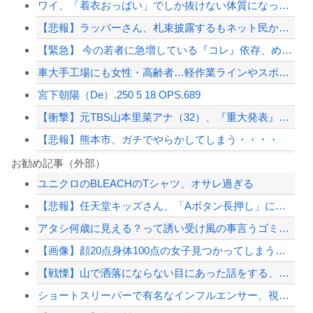
ワイ、「着衣おっばい」でしか抜けない体質になってしまうｗｗｗｗｗ
【悲報】ラッパーさん、札束披露するもネット民から「新社会人の初ボーナスくらいしか...
【緊急】 今の若者に急増している『コレ』依存、めちゃくちゃ深刻な模様w w w ...
車大手工場にも女性・高齢者…軽作業ラインやスポットワーク
宮下朝陽（De）.250 5 18 OPS.689
【衝撃】元TBS山本里菜アナ（32）、『重大発表』キタァアアアアーーーー！！
【悲報】熊本市、ガチでやらかしてしまう・・・・
ジャンポケ斎藤と代理人のやりとり、「地獄すぎて完全にコントになってる……」と衝撃...
お勧め記事（外部）
ユニクロのBLEACHのTシャツ、オサレ過ぎる
【悲報】Motorolaのスマホ、ポンコツすぎる
【悲報】任天堂キッズさん、「Aボタン長押し」に気づかず任天堂に修正させてしまう
東京駅近くに「地下シェルター」整備を正式表明…小池百合子知事「多くの方が滞在、施...
アタシ何歳に見える？って誘い受け風の事言うゴミってまだ生存してるよね～
イギリス経済紙「日本の年金制度は低レベル、Cランクに位置づけられる」
【画像】顔20点身体100点の女子見つかってしまうｗｗｗｗｗｗｗｗ
【配信者】「金バエ」のSNS更新が1週間途絶え、様々な憶測が飛び交う。1週間ぶり...
【戦慄】山で洒落にならない目にあった話をする、オカルト系で
【緊急速報】NYで警官が黒人男性の首を絞め、暴動第二波不可避へ
ショートスリーパーで有名なインフルエンサー、視聴者から「寝た方がいい」と言わ...