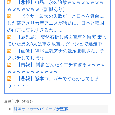
【悲報】粗品、永久追放ｗｗｗｗｗｗｗｗ
ｗｗｗｗｗｗｗ（証拠あり）
「ピクサー最大の失敗だ」と日本を舞台に
した某アメリカ産アニメが話題に、日本と韓国
の両方に失礼すぎるわ……
【鹿児島】 突然右折し路面電車と衝突 乗っ
ていた男女3人は車を放置しダッシュで逃走中
【画像】NHK巨乳アナの飯尾夏帆さん、チ
クポチしてしまう
【吉報】 博多どんたくエチすぎるｗｗｗｗ
ｗｗｗｗｗｗｗｗｗｗｗ
【悲報】熊本市、ガチでやらかしてしま
う・・・・
最新記事（外部）
韓国サッカーのイメージが墜落