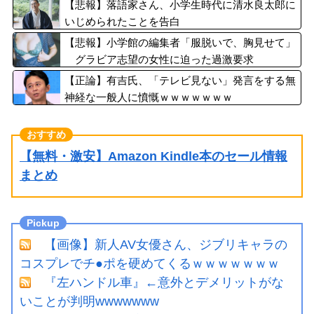
【悲報】落語家さん、小学生時代に清水良太郎に
いじめられたことを告白
【悲報】小学館の編集者「服脱いで、胸見せて」
グラビア志望の女性に迫った過激要求
【正論】有吉氏、「テレビ見ない」発言をする無
神経な一般人に憤慨ｗｗｗｗｗｗｗ
【無料・激安】Amazon Kindle本のセール情報
まとめ
【画像】新人AV女優さん、ジブリキャラの
コスプレでチ●ポを硬めてくるｗｗｗｗｗｗｗ
『左ハンドル車』←意外とデメリットがな
いことが判明wwwwwww