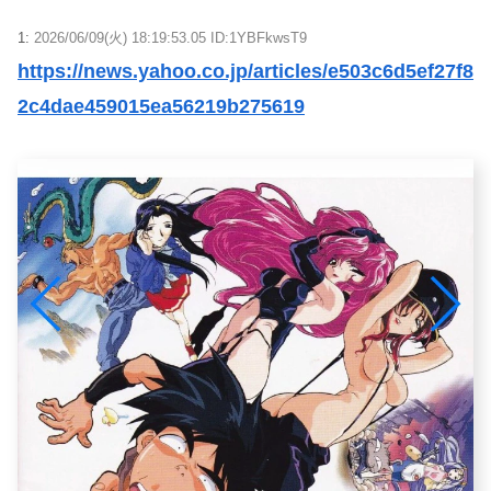
1:
2026/06/09(火) 18:19:53.05 ID:1YBFkwsT9
https://news.yahoo.co.jp/articles/e503c6d5ef27f8
2c4dae459015ea56219b275619