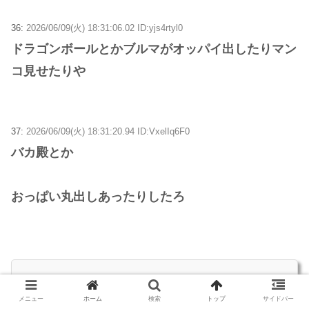
36:
2026/06/09(火) 18:31:06.02 ID:yjs4rtyl0
ドラゴンボールとかブルマがオッパイ出したりマン
コ見せたりや
37:
2026/06/09(火) 18:31:20.94 ID:VxelIq6F0
バカ殿とか
おっぱい丸出しあったりしたろ
43:
2026/06/09(火) 18:32:43.28 ID:5+7M9fuv0
>>37
メニュー
ホーム
検索
トップ
サイドバー