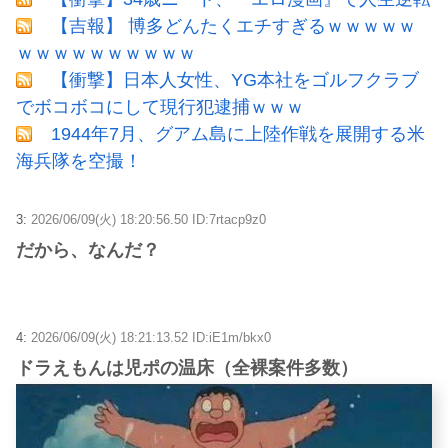
【吉報】 博多どんたくエチすぎるｗｗｗｗｗ
ｗｗｗｗｗｗｗｗｗｗ
【衝撃】日本人女性、YG本社をゴルフクラブ
でボコボコにして現行犯逮捕ｗｗｗ
1944年7月、グアム島に上陸作戦を展開する米
海兵隊を空撮！
3:
2026/06/09(火) 18:20:56.50 ID:7rtacp9z0
だから、なんだ？
4:
2026/06/09(火) 18:21:13.52 ID:iE1m/bkx0
ドラえもんは児ポの温床（全裸案件多数）