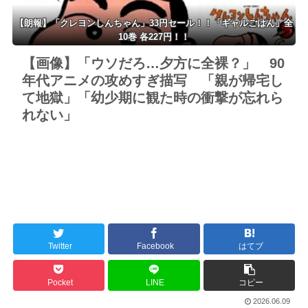
【朗報】「クレヨンしんちゃん」33円セール！！「ギャルごはん」全
10巻 各227円！！
【画像】「ウソだろ…夕方に全裸？」 90
年代アニメの攻めすぎ描写 「親が帰宅し
て地獄」「幼少期に観た時の衝撃が忘れら
れない」
Twitter
Facebook
はてブ
Pocket
LINE
コピー
2026.06.09