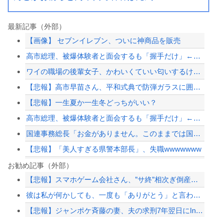
最新記事（外部）
【画像】 セブンイレブン、ついに神商品を販売
高市総理、被爆体験者と面会するも「握手だけ」←何のために会うんだよ…
ワイの職場の後輩女子、かわいくていい匂いするけどマジでとんでもなく無能
【悲報】高市早苗さん、平和式典で防弾ガラスに囲われながらスピーチ
【悲報】一生夏か一生冬どっちがいい？
高市総理、被爆体験者と面会するも「握手だけ」←何のために会うんだよ…
国連事務総長「お金がありません。このままでは国連が完全崩壊します。助けて下さい」
【悲報】「美人すぎる県警本部長」、失職wwwwwww
【高校野球】1回戦 大分商 6-4日本文理 大分商が中盤に逆転し2回戦に進出 杉...
お勧め記事（外部）
【悲報】スマホゲーム会社さん、”サ終”相次ぎ倒産しまくってる模様
【おわった】三峡ダム、豪雨で13基の水門を開き大規模放流開始か 下流の工場地帯に...
彼は私が何かしても、一度も「ありがとう」と言わない
ジャンポケ斎藤と代理人のやりとり、「地獄すぎて完全にコントになってる……」と衝撃...
【悲報】ジャンポケ斉藤の妻、夫の求刑7年翌日にInstagram更新「楽しすぎた...
【悲報】坂口杏里、逃走ｗｗｗｗｗｗｗｗｗｗｗ