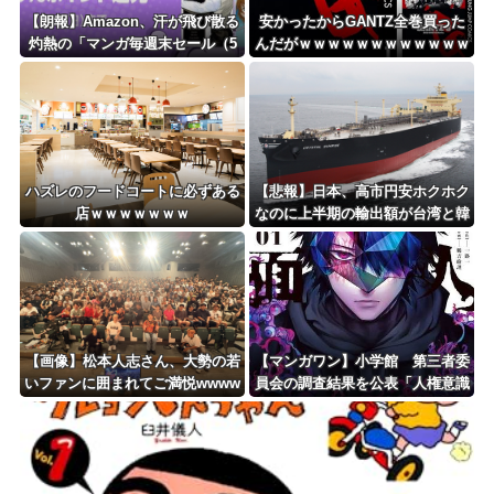
Powered by livedoor 相互RSS
【朗報】Amazon、汗が飛び散る
安かったからGANTZ全巻買った
灼熱の「マンガ毎週末セール（5
んだがｗｗｗｗｗｗｗｗｗｗｗｗ
0%還元）」を開催ｗｗｗｗｗｗ
ｗ
ｗｗｗｗ
ハズレのフードコートに必ずある
【悲報】日本、高市円安ホクホク
店ｗｗｗｗｗｗｗ
なのに上半期の輸出額が台湾と韓
国に抜かれる・・・
【画像】松本人志さん、大勢の若
【マンガワン】小学館 第三者委
いファンに囲まれてご満悦wwww
員会の調査結果を公表「人権意識
wwwwwwwwww
十分でなかった」 性加害歴ある
漫画家を別名義で起用