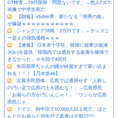
CT検査→70代医師「問題ないです」→他人のCT
画像で中学生死亡
【朗報】Vtuber界、新たなる『弱男の姫』
が爆誕ｗｗｗｗｗｗｗｗｗｗｗ
ジャングリア沖縄「3万円です」←ディズニ
ー超えの強気価格ｗｗｗ
【速報】 日本赤十字社、韓国に超希少血液
Jr(a-)を提供「韓国内では適合する血液を確保で
きなかった」※今回で4回目
矢田萌華ちゃんの瞳が綺麗すぎて吸い込ま
れる！！！【乃木坂46】
左翼市民団体、広島では通用せず「人殺し
の汚い足で広島の土を踏むな！」→広島県民
「お前らの方が汚いんじゃ！」「ワシらが広島
県民じゃ」
ドイツ、熱中症で10,000人以上死亡、ほと
んどがお前らと同年代で若者は元気????