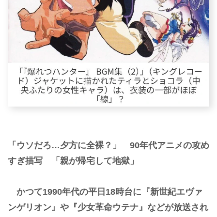
「ウソだろ…夕方に全裸？」 90年代アニメの攻め
すぎ描写 「親が帰宅して地獄」
かつて1990年代の平日18時台に『新世紀エヴァ
ンゲリオン』や『少女革命ウテナ』などが放送され