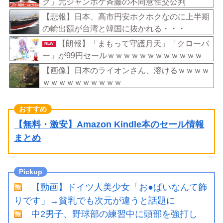
ク」元ジャンポケ斉藤の不同意性交公判
【悲報】日本、高市円安ホクホクなのに上半期
の輸出額が台湾と韓国に抜かれる・・・
【朗報】「まもって守護月天」「クローバ
NEW
ー」が99円セールｗｗｗｗｗｗｗｗｗｗｗｗ
【画像】日本のライオンさん、溶けるｗｗｗｗ
ｗｗｗｗｗｗｗｗｗｗ
【無料・激安】Amazon Kindle本のセール情報
まとめ
【動画】ドイツ人美少女「お●ぱいなんて飾
りです」→貧乳でも次元が違うと話題に
中2男子、野球部の練習中に頭部を強打し