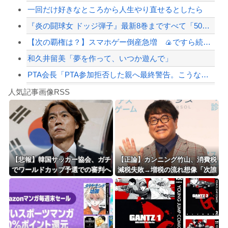
一回だけ好きなところから人生やり直せるとしたら
【配信者】「金バエ」のSNS更新が1週間途絶え、様々な憶測が飛び交う。1週間ぶり...
『炎の闘球女 ドッジ弾子』最新8巻まですべて「50％ポイント還元」セール！3,5...
【緊急速報】NYで警官が黒人男性の首を絞め、暴動第二波不可避へ
【次の覇権は？】スマホゲー倒産急増 🍙ですら続くのに…
和久井留美「夢を作って、いつか遊んで」
PTA会長「PTA参加拒否した親へ最終警告。こうなってもいい？」
Powered by livedoor 相互RSS
【朗報】高市政権、「四国新幹線」を史上初めて検討開始
人気記事画像RSS
【動画】タイのティパンコーン王子が日本人女性とデートか？
8/4のニュース
日本旅行キャンセルすべきか…1万年ぶり史上最大級の火山の兆し＝韓国の反応
更新中止のお知らせ
【悲報】韓国サッカー協会、ガチ
【正論】カンニング竹山、消費税
でワールドカップ予選での審判へ
減税失敗→増税の流れ想像「次誰
海外「おめでとうタキ！」リヴァプール南野がバースデーゴール！！
の性接待がバレ大炎上大騒ぎにｗ
が総理やりたいと思います？」
ｗｗｗｗｗｗｗ