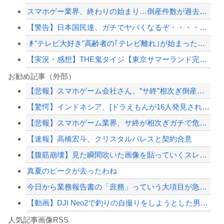
スマホゲー業界、終わりの始まり…倒産件数が過去最多ペース「数億円かけても爆ﾀﾋ」
【警告】日本国民達、ガチでヤバくなるぞ・・・・・・
👴"テレビ大好き"高齢者の｢テレビ離れ｣が始まった…10代後半～20代の約7割...
【実況・感想】THE鬼タイジ【東京サマーランド完全占拠】VIVANT超大物俳優＆...
PTA会長「PTA参加拒否した親へ最終警告。こうなってもいい？」
お勧め記事（外部）
【悲報】スマホゲーム会社さん、”サ終”相次ぎ倒産しまくってる模様
【動画】舞空術を使う都知事？！いきなり空を飛び出すｗｗｗｗ
【驚愕】インドネシア、[ドラえもんが16人発見されるｗｗｗｗｗｗｗｗｗ
ひろゆき「出馬する気ないから話さなかった」妻「それでも不誠実だろ」→離婚協議へｗ...
【悲報】スマホゲーム業界、サ終が相次ぎガチで危機的な状況に…その理由がこちら
【画像】移民についての日本人の本音、だいたいこれｗｗｗｗ
【速報】高橋宏斗、クリスタルパレスと契約合意
【配信者】「金バエ」のSNS更新が1週間途絶え、様々な憶測が飛び交う。1週間ぶり...
【腹筋崩壊】見た瞬間吹いた画像を貼っていくスレｗｗｗｗ
【緊急速報】NYで警官が黒人男性の首を絞め、暴動第二波不可避へ
真夏のピークが去ったわね
今日から業務報告書の「庶務」っていう大項目が急に廃止されたんだけど意味不明すぎる
【動画】DJI Neo2で釣りの自撮りをしようとした男の悲劇（ノ∇`）
Powered by livedoor 相互RSS
【焦ったほうがいい】中国人「日本人評論家がBYDのラッコの装備を褒めてるけど中国...
人気記事画像RSS