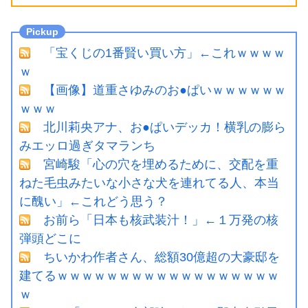
「宝くじの1番賢い買い方」←これｗｗｗｗ
ｗ
【画像】道重さゆみのお●ぱいｗｗｗｗｗｗ
ｗｗｗ
北川莉央アナ、お●ぱいデッカ！横乳の膨ら
みエッロ過ぎタマランち
宮崎駿「心の穴を埋めるために、交配を重
ねた毛虫みたいな小さな犬を連れてる人、本当
に醜い」←これどう思う？
お前ら「日本も核武装汁！」←１万発の核
弾頭どこに
ちいかわ作者さん、総額30億超の大豪邸を
建てるｗｗｗｗｗｗｗｗｗｗｗｗｗｗｗｗｗｗ
ｗ