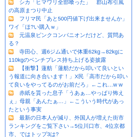
シカ「ヒマワリ全部喰った」 郡山布引風
の高原まつり中止
フリマ民「あと500円値下げ出来ませんか」
ワイ「ほ?い購入ｗ」
元温泉ピンクコンパニオンだけど、質問あ
る？
寺田心、週6ジム通いで体重62kg→82kgに
110kgのベンチプレス持ち上げる姿披露
【衝撃】蓮舫「蓮舫だから叩いて良いとい
う報道に向き合います！」X民「高市だから叩い
て良いをやってるのがお前だろ」←これ…w w
赤紙を貰った息子「うあぁ…やっぱり怖え
ぇ」母親「あんたぁ…」←こういう時代があっ
たという事実
最新の日本人が減り、外国人が増えた街市
ランキングをご覧下さい→5位川口市、4位京都
市、ではトップ3は?