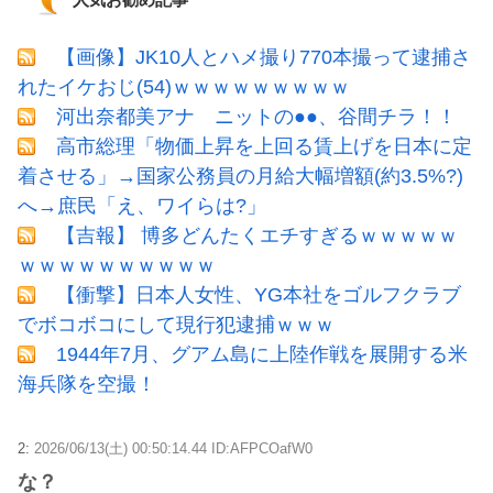
【画像】JK10人とハメ撮り770本撮って逮捕さ
れたイケおじ(54)ｗｗｗｗｗｗｗｗｗ
河出奈都美アナ ニットの●●、谷間チラ！！
高市総理「物価上昇を上回る賃上げを日本に定
着させる」→国家公務員の月給大幅増額(約3.5%?)
へ→庶民「え、ワイらは?」
【吉報】 博多どんたくエチすぎるｗｗｗｗｗ
ｗｗｗｗｗｗｗｗｗｗ
【衝撃】日本人女性、YG本社をゴルフクラブ
でボコボコにして現行犯逮捕ｗｗｗ
1944年7月、グアム島に上陸作戦を展開する米
海兵隊を空撮！
2:
2026/06/13(土) 00:50:14.44 ID:AFPCOafW0
な？