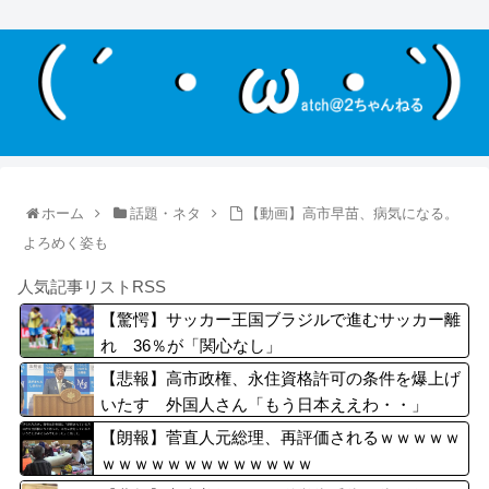
ホーム
話題・ネタ
【動画】高市早苗、病気になる。
よろめく姿も
人気記事リストRSS
【驚愕】サッカー王国ブラジルで進むサッカー離
れ 36％が「関心なし」
【悲報】高市政権、永住資格許可の条件を爆上げ
いたす 外国人さん「もう日本ええわ・・」
【朗報】菅直人元総理、再評価されるｗｗｗｗｗ
ｗｗｗｗｗｗｗｗｗｗｗｗｗ