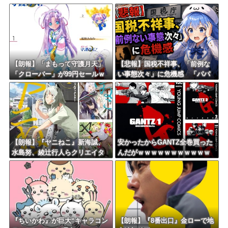
しんのすけ「ギアスを手に入れたゾ」
8/4のニュース
日本旅行キャンセルすべきか…1万年ぶり史上最大級の火山の兆し＝韓国の反応
更新中止のお知らせ
【朗報】「まもって守護月天」
【悲報】国税不祥事、「前例な
「クローバー」が99円セールｗ
い事態次々」に危機感 「パパ
海外「おめでとうタキ！」リヴァプール南野がバースデーゴール！！
ｗｗｗｗｗｗｗｗｗｗｗ
活」、情報漏えいも
Powered by livedoor 相互RSS
【朗報】『ヤニねこ』新海誠、
安かったからGANTZ全巻買った
水島努、綾辻行人らクリエイタ
んだがｗｗｗｗｗｗｗｗｗｗｗ
ーが絶賛ｗｗｗｗｗｗｗｗｗ
ｗｗ
『ちいかわ』が巨大“キャラコン
【朗報】『8番出口』金ローで地