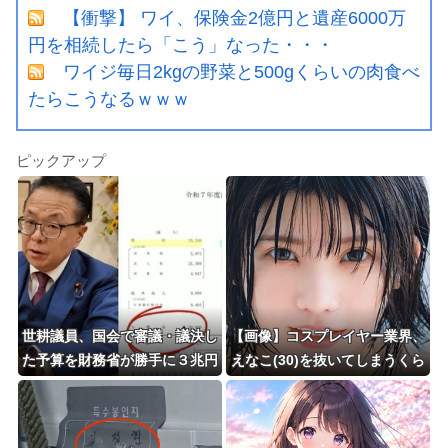
【衝撃】 ワイ、保険金2億円と遺産6000万
円を相続したら「こう」なった・・・
ワイジ毎日2kgの野菜と500gくらいの肉食べ
たらこうなるｗｗｗ
ピックアップ
世耕議員、国会で審議・議決し
【画像】コスプレイヤー業界、
た予算を財務省が勝手に３兆円
えなこ(30)を抜いてしまうくら
動かしていると指摘・問題視
い人気の22歳の美少女が可愛
すぎる