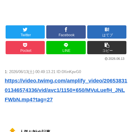
Twitter
Facebook
はてブ
Pocket
LINE
コピー
2026.06.13
1:
2026/06/13(土) 00:49:13.21 ID:0XinKpvG0
https://video.twimg.com/amplify_video/20653831
01346574336/vid/avc1/1150×650/MVuLuefH_JNL
FWbN.mp4?tag=27
人気お勧め記事