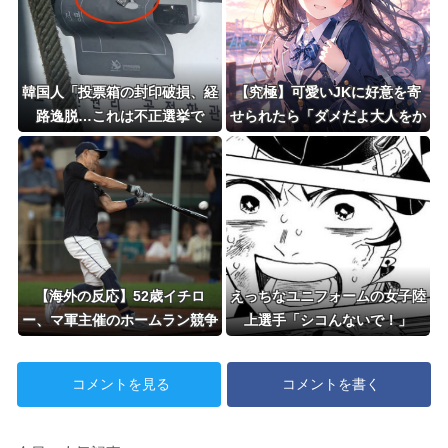
韓国人「投票箱の封印破損、経
【究極】可愛いJKに好意を寄
路逸脱…これは不正選挙で
せられたら「ダメだよ大人をか
は？」ソウル地方選挙で事前投
らかっちゃ」って言える？
票箱の開票が一時中断
【海外の反応】52歳イチロ
えっちなユニフォームの女子陸
ー、マ軍主催のホームラン競争
上選手「シコんないで！」
で柵越えを連発「現役時代の噂
は本当だったんだな…」
コメントを見る
コメントを書く