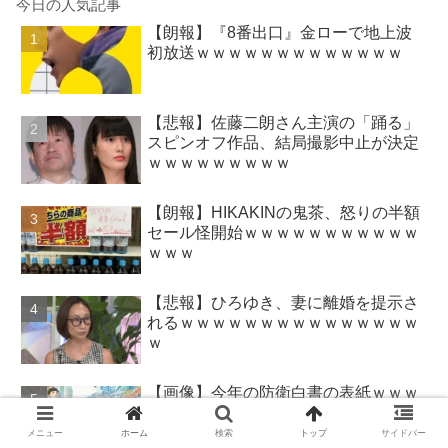
今日の人気記事
【朗報】『8番出口』金ローで地上波
初放送ｗｗｗｗｗｗｗｗｗｗｗｗｗ
【悲報】佐藤二朗さん主演の「踊る」
スピンオフ作品、結局撮影中止が決定
ｗｗｗｗｗｗｗｗｗ
【朗報】HIKAKINの鬼茶、怒りの半額
セール怪開始ｗｗｗｗｗｗｗｗｗｗｗ
ｗｗｗ
【悲報】ひろゆき、妻に離婚を提示さ
れるｗｗｗｗｗｗｗｗｗｗｗｗｗｗｗ
ｗ
【画像】今年の防衛白書の表紙ｗｗｗ
ｗｗｗｗｗｗｗｗｗｗｗｗｗｗｗｗ
メニュー
ホーム
検索
トップ
サイドバー