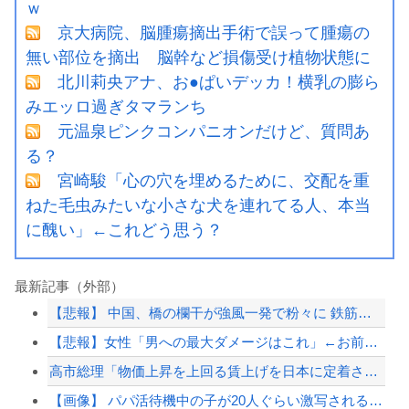
ｗ
京大病院、脳腫瘍摘出手術で誤って腫瘍の
無い部位を摘出 脳幹など損傷受け植物状態に
北川莉央アナ、お●ぱいデッカ！横乳の膨ら
みエッロ過ぎタマランち
元温泉ピンクコンパニオンだけど、質問あ
る？
宮崎駿「心の穴を埋めるために、交配を重
ねた毛虫みたいな小さな犬を連れてる人、本当
に醜い」←これどう思う？
最新記事（外部）
【悲報】 中国、橋の欄干が強風一発で粉々に 鉄筋ゼロ 当局「接着剤でくっつけただ...
【悲報】女性「男への最大ダメージはこれ」←お前ら耐えられる？
高市総理「物価上昇を上回る賃上げを日本に定着させる」→国家公務員の月給大幅増額(...
【画像】 パパ活待機中の子が20人ぐらい激写されるｗｗｗｗｗｗｗｗｗｗｗ