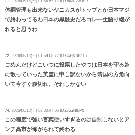
71:
2026/06/13(土) 01:56:57.12 ID:U4MdV3UP0
体調管理も出来ないヤニカスがトップとか日本マジ
で終わってるわ日本の黒歴史だろコレ一生語り継が
れると思うわ
72:
2026/06/13(土) 01:59:08.77 ID:CcHKNB11a
ごめんだけどこいつに投票したやつは日本を守る為
に散っていった英霊に申し訳ないから靖国の方角向
いて今すぐ腹切れ。それしかない
74:
2026/06/13(土) 02:00:47.05 ID:cAsrNI9P0
この程度で強い言葉使いすぎるのは自制しないとア
ンチ高市が怖がられて終わる