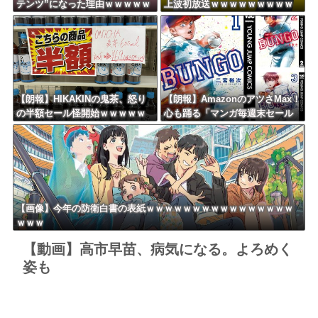
テンツ”になった理由ｗｗｗｗｗ
上波初放送ｗｗｗｗｗｗｗｗｗ
ｗｗｗｗｗｗ
ｗｗｗｗ
【朗報】HIKAKINの鬼茶、怒り
【朗報】AmazonのアツさMax！
の半額セール怪開始ｗｗｗｗｗ
心も踊る「マンガ毎週末セール
ｗｗｗｗｗｗｗｗｗ
（50%還元）」2日目襲来！
【画像】今年の防衛白書の表紙ｗｗｗｗｗｗｗｗｗｗｗｗｗｗｗｗ
ｗｗｗ
【動画】高市早苗、病気になる。よろめく
姿も