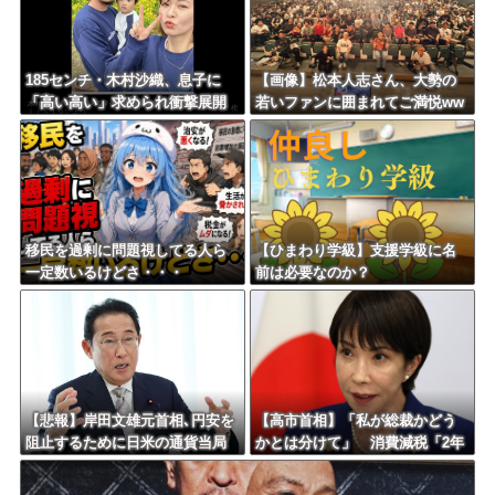
185センチ・木村沙織、息子に
【画像】松本人志さん、大勢の
「高い高い」求められ衝撃展開
若いファンに囲まれてご満悦ww
激白 ｗｗｗｗｗｗｗｗｗｗ
wwwwwwwwwwww
移民を過剰に問題視してる人ら
【ひまわり学級】支援学級に名
一定数いるけどさ・・・
前は必要なのか？
【悲報】岸田文雄元首相､円安を
【高市首相】「私が総裁かどう
阻止するために日米の通貨当局
かとは分けて」 消費減税「2年
が実施した為替介入は｢一時しの
後に私の責任で戻す」発言を説
ぎに過ぎない｣との認識を示す
明