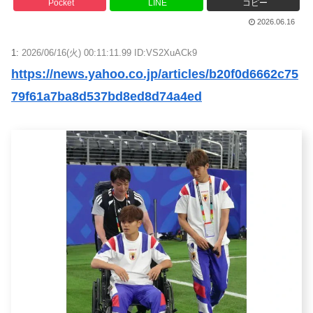
Pocket
LINE
コピー
2026.06.16
1:
2026/06/16(火) 00:11:11.99 ID:VS2XuACk9
https://news.yahoo.co.jp/articles/b20f0d6662c75
79f61a7ba8d537bd8ed8d74a4ed