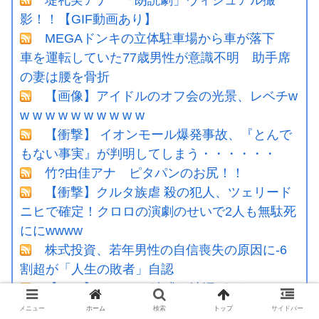
堤礼実アナ 「朗読劇」ヴィジュアル撮
影！！【GIF動画あり】
MEGAドンキの立体駐車場から車が落下
車を運転していた77歳男性が意識不明 助手席
の妻は腰を骨折
【画像】アイドルのオフ会の光景、レベチw
w w w w w w w w w w
【衝撃】 イオンモール爆発事故、『とんで
もない事実』が判明してしまう・・・・・・
竹?由佳アナ ピタパンのお尻！！
【衝撃】クルタ族虐 殺の犯人、ツェリード
ニヒで確定！クロロの演劇のせいで2人も無駄死
ににwwww
株式投資、若年男性の自信喪失の原因に-6
割超が「人生の敗者」自認
【ＧＪ】 クラスに迷惑な池沼がいた。リー
ダー格のＡ「なんで支援学級に入れないんです
メニュー
ホーム
検索
トップ
サイドバー