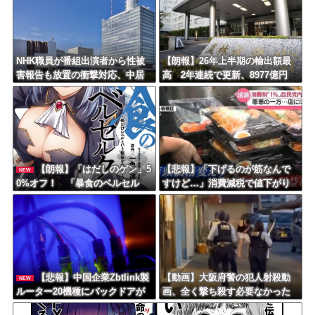
Powered by livedoor 相互RSS
NHK職員が番組出演者から性被
【朗報】26年上半期の輸出額最
害報告も放置の衝撃対応、中居
高 2年連続で更新、8977億円
正広と国分太一の事例もNHKは
農水省「インバウンドの増加に
「加害者を守る」のか、指摘さ
伴い、日本食の認知度が向上」
れる“隠蔽体質”
【朗報】「はだしのゲン」5
【悲報】「下げるのが筋なんで
NEW
0%オフ！ 「暴食のベルセル
すけど…」消費減税で値下がり
ク」14巻無料ｗｗｗｗｗｗ
する分と同じだけ商品を値上げ
して店頭価格を変えない店も…
【悲報】中国企業Zbtlink製
【動画】大阪府警の犯人射殺動
NEW
ルーター20機種にバックドアが
画、全く撃ち殺す必要なかった
発見されるｗｗｗｗｗｗｗｗｗ
ｗｗｗｗｗｗｗｗｗｗｗ