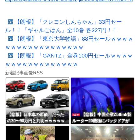
【朗報】「クレヨンしんちゃん」33円セー
ル！！「ギャルごはん」全10巻 各227円！！
【朗報】「東京大学物語」88円セールｗｗｗｗ
ｗｗｗｗｗｗｗｗｗｗｗｗｗｗ
【朗報】「GANTZ」全巻100円セールｗｗｗｗ
ｗｗｗｗｗｗｗｗｗｗｗｗｗ
新着記事画像RSS
【悲報】日本車の原価、たった
【悲報】中国企業Zbtlink製
NEW
の30〜90万円と判明ｗｗｗｗｗ
ルーター20機種にバックドアが
ｗｗｗｗｗｗ
発見されるｗｗｗｗｗｗｗｗｗ