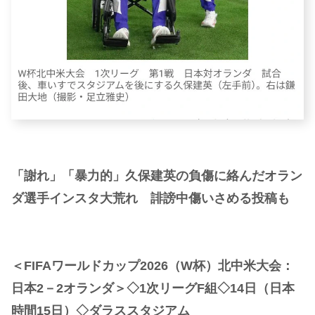
「謝れ」「暴力的」久保建英の負傷に絡んだオラン
ダ選手インスタ大荒れ 誹謗中傷いさめる投稿も
＜FIFAワールドカップ2026（W杯）北中米大会：
日本2－2オランダ＞◇1次リーグF組◇14日（日本
時間15日）◇ダラススタジアム