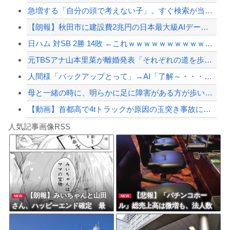
急増する「自分の頭で考えない子」。すぐ検索が当たり前に…スマホ時代の“親切すぎる...
【衝撃】イオンモール爆発事故、『とんでもない事実』が判明してしまう・・・・・・
【朗報】秋田市に建設費2兆円の日本最大級AIデータセンター建設へ UAEなどが投...
「ジャニーさんとつかこうへい氏は同じ」少年隊・錦織一清が明かすレジェンドの共通点...
日ハム 対SB 2勝 14敗 ←これｗｗｗｗｗｗｗｗｗｗｗｗｗｗｗｗｗｗｗｗ
【配信者】「金バエ」のSNS更新が1週間途絶え、様々な憶測が飛び交う。1週間ぶり...
元TBSアナ山本里菜が離婚発表「それぞれの道を歩むこととなりました」
【緊急速報】NYで警官が黒人男性の首を絞め、暴動第二波不可避へ
人間様「バックアップとって」→AI「了解～・・・あ、間違えた」→ガチで洒落になら...
母と一緒の時に、明らかに足に障害がある方が歩いていた。母「なんであんな歩き方なの...
【動画】首都高で4tトラックが原因の玉突き事故に巻き込まれた軽バンの車載。
Powered by livedoor 相互RSS
【私はあなたの味方】交際歴ゼロの同級生宅に唐揚げや文庫本を20回以上届けた24歳...
人気記事画像RSS
アガサ博士「今日はみんなでうなぎを食べに行くぞい」
8/4のニュース
日本旅行キャンセルすべきか…1万年ぶり史上最大級の火山の兆し＝韓国の反応
更新中止のお知らせ
【朗報】みいちゃんと山田
【悲報】「パチンコホー
NEW
NEW
さん、ハッピーエンド確定 最
ル」総売上高は微増も、法人数
海外「おめでとうタキ！」リヴァプール南野がバースデーゴール！！
後はママに埋葬される
は10年間で半減 黒字企業割合
は5年ぶりに7割超え