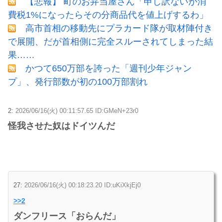
【悲報】 町のお弁当屋さん「申し訳ないが消
費税1%になったらその分商品代を値上げするわ」
高市首相の移動先にプラカード隊が取材陣付き
で展開、だが首相側に完全スルーされてしまった結
果……
かつて650万部を誇った「週刊少年ジャン
プ」、発行部数が初の100万部割れ
2:
2026/06/16(火) 00:11:57.65 ID:GMeN+23r0
怪我させた奴はドイツんだ
27:
2026/06/16(火) 00:18:23.20 ID:uKiXkjEj0
>>2
ダンフリース「おらんだ」