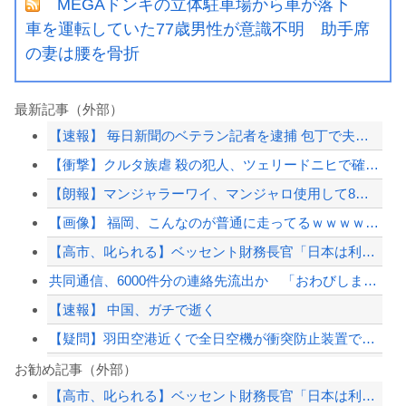
MEGAドンキの立体駐車場から車が落下
車を運転していた77歳男性が意識不明 助手席
の妻は腰を骨折
最新記事（外部）
【速報】 毎日新聞のベテラン記者を逮捕 包丁で夫を脅した容疑
【衝撃】クルタ族虐 殺の犯人、ツェリードニヒで確定！クロロの演劇のせいで2人も無...
【朗報】マンジャラーワイ、マンジャロ使用して8週間たった結果
【画像】 福岡、こんなのが普通に走ってるｗｗｗｗｗｗｗｗｗｗｗｗｗｗｗｗ
【高市、叱られる】ベッセント財務長官「日本は利上げして政権は金融・財政政策をとっ...
共同通信、6000件分の連絡先流出か 「おわびします」とラフな軽い謝罪コメントを...
【速報】 中国、ガチで逝く
【疑問】羽田空港近くで全日空機が衝突防止装置で作動回避。これで「ニアミスではない...
【悲報】高市首相の“個人的なSNS投稿”で習近平ブチギレ説ｗｗｗｗｗ
お勧め記事（外部）
【高市、叱られる】ベッセント財務長官「日本は利上げして政権は金融・財政政策をとっ...
【AI】Google、Geminiが大赤字、史上初のマイナスキャッシュフローに陥...