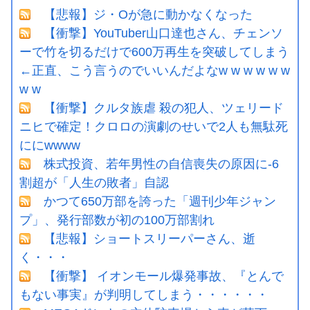
【悲報】ジ・Oが急に動かなくなった
【衝撃】YouTuber山口達也さん、チェンソ
ーで竹を切るだけで600万再生を突破してしまう
←正直、こう言うのでいいんだよなw w w w w w
w w
【衝撃】クルタ族虐 殺の犯人、ツェリード
ニヒで確定！クロロの演劇のせいで2人も無駄死
ににwwww
株式投資、若年男性の自信喪失の原因に-6
割超が「人生の敗者」自認
かつて650万部を誇った「週刊少年ジャン
プ」、発行部数が初の100万部割れ
【悲報】ショートスリーパーさん、逝
く・・・
【衝撃】 イオンモール爆発事故、『とんで
もない事実』が判明してしまう・・・・・・