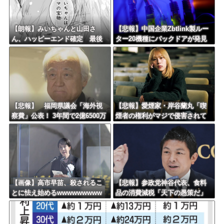
Powered by livedoor 相互RSS
【朗報】みいちゃんと山田さ
【悲報】中国企業Zbtlink製ルー
ん、ハッピーエンド確定 最後
ター20機種にバックドアが発見
はママに埋葬される
されるｗｗｗｗｗｗｗｗｗ
【悲報】 福岡県議会「海外視
【悲報】愛煙家・岸谷蘭丸「喫
察費」公表！ 3年間で2億6500万
煙者の権利がマジで侵害されて
円ｗｗｗｗｗｗｗｗｗ
る」と私見 「いくら税金を
我々が払ってるんだと」
【画像】高市早苗、殺されるこ
【悲報】参政党神谷代表、食料
とに怯え始めるwwwwwwwww
品の消費減税「天下の愚策だ」
と批判ｗｗｗｗｗｗｗｗｗｗｗ
ｗ