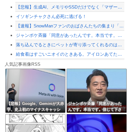
【悲報】生成AI、メモリやSSDだけでなく「マザーボード」まで値上げさせてしまい...
東大「貯金あと数年で尽きます」→研究者削減へ…
イソギンチャクさん必死に逃げる！
【配信者】「金バエ」のSNS更新が1週間途絶え、様々な憶測が飛び交う。1週間ぶり...
【速報】SnowManファンのおばさんたちの集まり「Snow Woman」、ライ...
【緊急速報】NYで警官が黒人男性の首を絞め、暴動第二波不可避へ
ジャンポケ斉藤「同意があったんです。本当です。信じて下さい」 ←何でこの主張が通...
落ち込んでるときにペットが寄り添ってくれるのは本当になぐさめようとしてるの？
給食着はすごいニオイのときある。アイロンあてたときにむせ込むほどにクッッッサ！っ...
Powered by livedoor 相互RSS
【第一位】車で要らない装備、「電動シート」に決まる・・・
人気記事画像RSS
【動画】高速道路を走行中の車からリアガラスが飛んでくる事故(ﾟoﾟ)
8/4のニュース
日本旅行キャンセルすべきか…1万年ぶり史上最大級の火山の兆し＝韓国の反応
更新中止のお知らせ
【悲報】Google、Geminiが大赤
ジャンポケ斉藤「同意があった
字、史上初のマイナスキャッシ
んです。本当です。信じて下さ
海外「おめでとうタキ！」リヴァプール南野がバースデーゴール！！
ュフローに陥る・・・
い」 ←何でこの主張が通らな
いの？