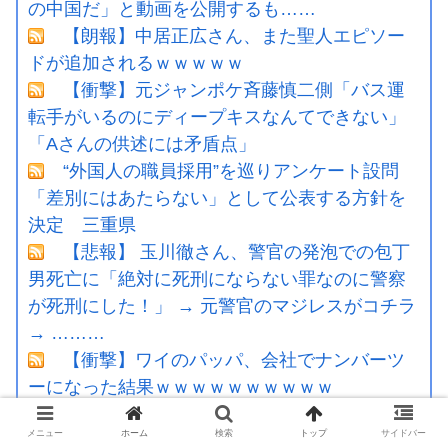
の中国だ」と動画を公開するも……
【朗報】中居正広さん、また聖人エピソー
ドが追加されるｗｗｗｗｗ
【衝撃】元ジャンポケ斉藤慎二側「バス運
転手がいるのにディープキスなんてできない」
「Aさんの供述には矛盾点」
“外国人の職員採用”を巡りアンケート設問
「差別にはあたらない」として公表する方針を
決定 三重県
【悲報】 玉川徹さん、警官の発泡での包丁
男死亡に「絶対に死刑にならない罪なのに警察
が死刑にした！」 → 元警官のマジレスがコチラ
→ ………
【衝撃】ワイのパッパ、会社でナンバーツ
ーになった結果ｗｗｗｗｗｗｗｗｗｗ
【速報】 中露の武装軍艦4隻が日本一周『い
メニュー
ホーム
検索
トップ
サイドバー
つでも国家沈没させられるぞ』