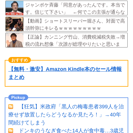
ジャンポケ斉藤「同意があったんです。本当で
す。信じて下さい」 ←何でこの主張が通らな
いの？
【動画】ショートスリーパー堀さん、対面で高
須幹弥にキレるｗｗｗｗｗｗｗｗｗ
【正論】カンニング竹山、消費税減税失敗→増
税の流れ想像「次誰が総理やりたいと思いま
す？」
【無料・激安】Amazon Kindle本のセール情報
まとめ
【狂気】米政府「黒人の梅毒患者399人を治
療せず放置したらどうなるか見たろ！」→40年
間続けてしまう
ドンキのうなぎ食べた14人が食中毒…3歳児