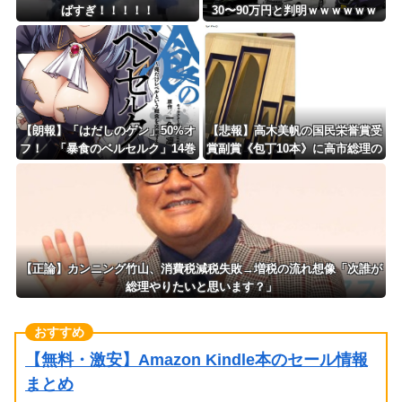
ばすぎ！！！！！
30〜90万円と判明ｗｗｗｗｗｗ
ｗｗｗｗｗ
【朗報】「はだしのゲン」50%オ
【悲報】高木美帆の国民栄誉賞受
フ！ 「暴食のベルセルク」14巻
賞副賞《包丁10本》に高市総理の
無料ｗｗｗｗｗｗ
名前も刻印ｗｗｗｗｗｗｗｗｗ
【正論】カンニング竹山、消費税減税失敗→増税の流れ想像「次誰が
総理やりたいと思います？」
【無料・激安】Amazon Kindle本のセール情報
まとめ