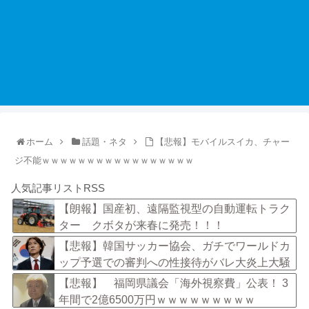
ホーム
話題・ネタ
【悲報】モバイルスイカ、チャー
ジ不能ｗｗｗｗｗｗｗｗｗｗｗｗｗｗｗｗｗ
人気記事リストRSS
【朗報】国産初、遠隔監視型の自動運転トラク
ター クボタが来春に発売！！！
【悲報】韓国サッカー協会、ガチでワールドカ
ップ予選での審判への性接待がバレ大炎上大騒
ぎにｗｗｗｗｗｗｗｗ
【悲報】 福岡県議会「海外視察費」公表！ 3
年間で2億6500万円ｗｗｗｗｗｗｗｗｗ