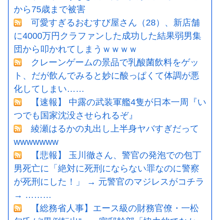
から75歳まで被害
可愛すぎるおむすび屋さん（28）、新店舗
に4000万円クラファンした成功した結果弱男集
団から叩かれてしまうｗｗｗｗ
クレーンゲームの景品で乳酸菌飲料をゲッ
ト、だが飲んでみると妙に酸っぱくて体調が悪
化してしまい……
【速報】 中露の武装軍艦4隻が日本一周『い
つでも国家沈没させられるぞ』
綾瀬はるかの丸出し上半身ヤバすぎだって
wwwwwww
【悲報】 玉川徹さん、警官の発泡での包丁
男死亡に「絶対に死刑にならない罪なのに警察
が死刑にした！」 → 元警官のマジレスがコチラ
→ ………
【総務省人事】エース級の財務官僚・一松