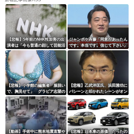
【悲報】5年前のNHK性加害の出
ジャンポケ斉藤「同意があったん
演者は「今も普通の顔して芸能活
です。本当です。信じて下さい」
動してる」ネット「受信料を取る
←何でこの主張が通らないの？
くらいなら詳細を伝えよ」
【悲報】小学館の編集者「服脱い
【悲報】乙武洋匡氏、浜田雅功に
で、胸見せて」 グラビア志望の
パシーンと叩かれたシーンがオン
女性に迫った過激要求
エアされず「障害者相手だと放送
されなくなる。俺、逆差別だと思
って」
【動画】手術中に熊本地震直撃や
【悲報】日本車の原価、たったの