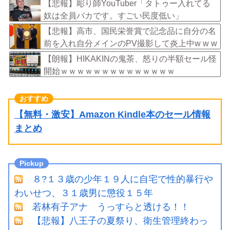
【悲報】彫り師YouTuber「タトゥー入れてる
奴は全員バカです。すごい民度低い」
【悲報】高市、国民栄誉賞で記念品に自分の名
前を入れ自分メインのPV撮影して炎上中w w w
w w w w w w
【朗報】HIKAKINの鬼茶、怒りの半額セール怪
開始ｗｗｗｗｗｗｗｗｗｗｗｗｗｗ
【無料・激安】Amazon Kindle本のセール情報
まとめ
８?１３歳の少年１９人に自宅で性的暴行や
わいせつ、３１歳男に懲役１５年
若林有子アナ うっすらと透ける！！
【悲報】八王子の夏祭り、衛生管理終わっ