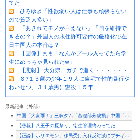
てた
ひろゆき「性欲弱い人は仕事も頑張らない
ので貧乏人多い」
「あきれてモノが言えない」「国を維持で
きるの？」外国人の永住許可要件の厳格化で在
日中国人の本音は？
【画像】まま「なんかプール入ってたら学
生にめっちゃ見られたw」
【悲報】 大分県、ガチで逝く・・・・・・
８?１３歳の少年１９人に自宅で性的暴行や
わいせつ、３１歳男に懲役１５年
最新記事（外部）
中国「大豪雨！」三峡ダム「基礎部分破損」中国「全力放流！」台風13号「中国上陸予...
【悲報】八王子の夏祭り、衛生管理終わってた
【正論】ホリエモン、移民受け入れ反対派にブチギレ→スタジオ誰も反論できず沈黙