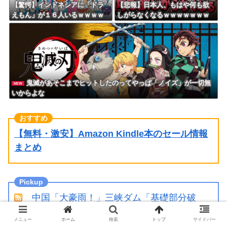
【驚愕】インドネシアに「ドラ
【悲報】日本人、もはや何も欲
えもん」が１６人いるｗｗｗｗ
しがらなくなるｗｗｗｗｗｗｗ
ｗｗｗｗｗｗｗ
ｗｗｗｗｗｗｗｗｗｗｗｗｗｗ
ｗｗｗ
鬼滅があそこまでヒットしたのってやっぱ「ノイズ」が一切無
NEW
いからよな
【無料・激安】Amazon Kindle本のセール情報
まとめ
中国「大豪雨！」三峡ダム「基礎部分破
損」中国「全力放流！」台風13号「中国上陸予
メニュー
ホーム
検索
トップ
サイドバー
測」台風15号「中国接近（画像」中国「台風同