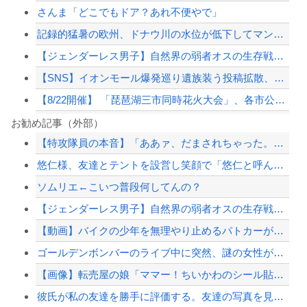
さんま「どこでもドア？あれ不便やで」
記録的猛暑の欧州、ドナウ川の水位が低下してマンモスの骨や沈没したドイツ軍の戦艦が...
【ジェンダーレス男子】自然界の弱者オスの生存戦略がこちらです‥‥
【SNS】イオンモール爆発巡り遺族装う投稿拡散、投稿者「閲覧数稼ぎや承認欲求止ま...
【8/22開催】 「琵琶湖三市同時花火大会」、各市公式「そんな花火大会は存在しな...
【衝撃】WEST.重岡大毅＆濵田崇裕が同時結婚、重岡は第1子誕生も発表
お勧め記事（外部）
【特攻隊員の本音】「ああァ、だまされちゃった。今度生れる時はアメリカへ生れるぞ」...
なぜフランス人はこれほど日本が好きなのか？…中国ネット「中国と北朝鮮を除いて日本...
悠仁様、友達とテントを設営し笑顔で「悠仁と呼んで」ｗｗｗｗｗｗｗｗ
熊本避難所で大工が手伝おうとしたら「勝手な事するな」と行政側に止められた！との証...
ソムリエ←こいつ普段何してんの？
「アニソン盆祭りで日本の品格が落ちた」と酷評した元女優、「あんたが品格を語るのか...
【ジェンダーレス男子】自然界の弱者オスの生存戦略がこちらです‥‥
【配信者】「金バエ」のSNS更新が1週間途絶え、様々な憶測が飛び交う。1週間ぶり...
【動画】バイクの少年を無理やり止めるパトカーが怖いｗｗｗｗ
【緊急速報】NYで警官が黒人男性の首を絞め、暴動第二波不可避へ
ゴールデンボンバーのライブ中に突然、謎の女性がカンペを持って、ステージ上に乱入！...
【画像】転売屋の娘「ママー！ちいかわのシール貼ったよー！」親「！！！！！！」
彼氏が私の友達を勝手に評価する。友達の写真を見せたら「この子はモテそう」「この子...