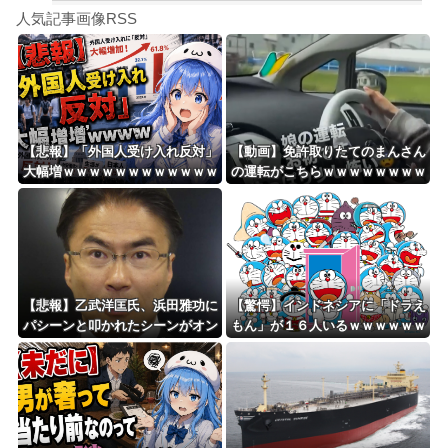
Powered by livedoor 相互RSS
短冊は知っている
人気記事画像RSS
大男「1回戦の相手はこのｶﾞｷか？楽勝だな」少年剣士「…ふんっ、あまり調子に乗ら...
8/4のニュース
日本旅行キャンセルすべきか…1万年ぶり史上最大級の火山の兆し＝韓国の反応
更新中止のお知らせ
【悲報】「外国人受け入れ反対」
【動画】免許取りたてのまんさん
大幅増ｗｗｗｗｗｗｗｗｗｗｗｗ
の運転がこちらｗｗｗｗｗｗｗｗ
海外「おめでとうタキ！」リヴァプール南野がバースデーゴール！！
ｗｗｗｗｗｗ
ｗｗｗｗ
Powered by livedoor 相互RSS
【悲報】乙武洋匡氏、浜田雅功に
【驚愕】インドネシアに「ドラえ
パシーンと叩かれたシーンがオン
もん」が１６人いるｗｗｗｗｗｗ
エアされず「障害者相手だと放送
ｗｗｗｗｗ
されなくなる。俺、逆差別だと思
って」