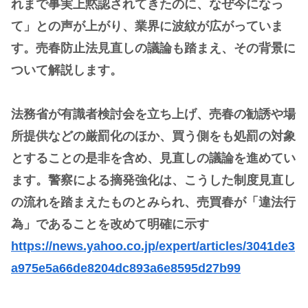
れまで事実上黙認されてきたのに、なぜ今になっ
て」との声が上がり、業界に波紋が広がっていま
す。売春防止法見直しの議論も踏まえ、その背景に
ついて解説します。
法務省が有識者検討会を立ち上げ、売春の勧誘や場
所提供などの厳罰化のほか、買う側をも処罰の対象
とすることの是非を含め、見直しの議論を進めてい
ます。警察による摘発強化は、こうした制度見直し
の流れを踏まえたものとみられ、売買春が「違法行
為」であることを改めて明確に示す
https://news.yahoo.co.jp/expert/articles/3041de3
a975e5a66de8204dc893a6e8595d27b99