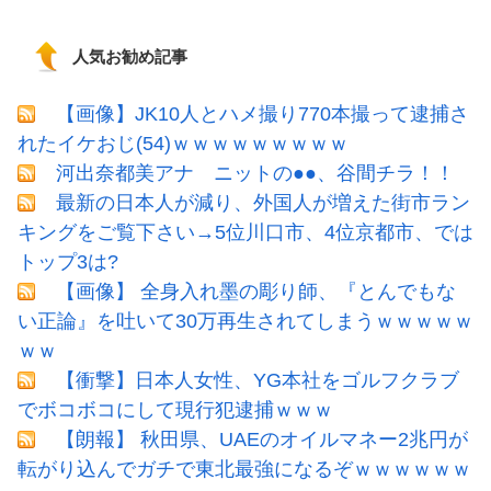
人気お勧め記事
【画像】JK10人とハメ撮り770本撮って逮捕さ
れたイケおじ(54)ｗｗｗｗｗｗｗｗｗ
河出奈都美アナ ニットの●●、谷間チラ！！
最新の日本人が減り、外国人が増えた街市ラン
キングをご覧下さい→5位川口市、4位京都市、では
トップ3は?
【画像】 全身入れ墨の彫り師、『とんでもな
い正論』を吐いて30万再生されてしまうｗｗｗｗｗ
ｗｗ
【衝撃】日本人女性、YG本社をゴルフクラブ
でボコボコにして現行犯逮捕ｗｗｗ
【朗報】 秋田県、UAEのオイルマネー2兆円が
転がり込んでガチで東北最強になるぞｗｗｗｗｗｗ