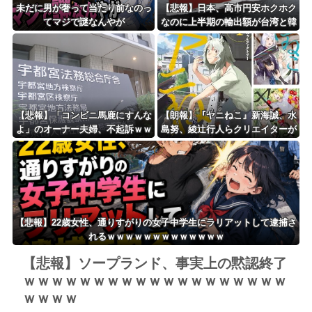
未だに男が奢って当たり前なのっ
【悲報】日本、高市円安ホクホク
てマジで謎なんやが
なのに上半期の輸出額が台湾と韓
国に抜かれる・・・
【悲報】「コンビニ馬鹿にすんな
【朗報】『ヤニねこ』新海誠、水
よ」のオーナー夫婦、不起訴ｗｗ
島努、綾辻行人らクリエイターが
ｗｗｗｗｗｗ
絶賛ｗｗｗｗｗｗｗｗｗ
【悲報】22歳女性、通りすがりの女子中学生にラリアットして逮捕さ
れるｗｗｗｗｗｗｗｗｗｗｗｗｗ
【悲報】ソープランド、事実上の黙認終了
ｗｗｗｗｗｗｗｗｗｗｗｗｗｗｗｗｗｗｗ
ｗｗｗｗ