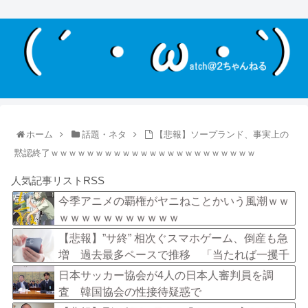
ホーム
話題・ネタ
【悲報】ソープランド、事実上の
黙認終了ｗｗｗｗｗｗｗｗｗｗｗｗｗｗｗｗｗｗｗｗｗｗｗ
人気記事リストRSS
今季アニメの覇権がヤニねことかいう風潮ｗｗ
ｗｗｗｗｗｗｗｗｗｗｗ
【悲報】”サ終” 相次ぐスマホゲーム、倒産も急
増 過去最多ペースで推移 「当たれば一攫千
金」過去の時代に
日本サッカー協会が4人の日本人審判員を調
査 韓国協会の性接待疑惑で