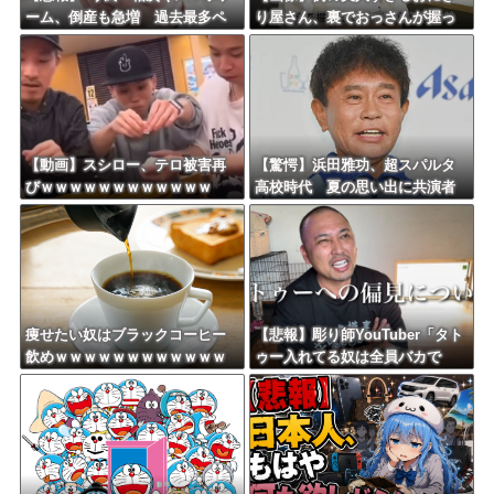
ーム、倒産も急増 過去最多ペ
り屋さん、裏でおっさんが握っ
ースで推移 「当たれば一攫千
ていたｗｗｗｗｗｗｗｗｗｗｗ
金」過去の時代に
ｗｗｗｗｗｗ
【動画】スシロー、テロ被害再
【驚愕】浜田雅功、超スパルタ
びｗｗｗｗｗｗｗｗｗｗｗｗ
高校時代 夏の思い出に共演者
衝撃「ええ？」「それはかわい
そう」
痩せたい奴はブラックコーヒー
【悲報】彫り師YouTuber「タト
飲めｗｗｗｗｗｗｗｗｗｗｗｗ
ゥー入れてる奴は全員バカで
ｗ
す。すごい民度低い」