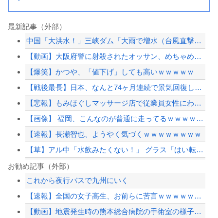
最新記事（外部）
中国「大洪水！」三峡ダム「大雨で増水（台風直撃前」中国ダム「緊急放流！」中国鉄道...
【動画】大阪府警に射殺されたオッサン、めちゃめちゃ苦しそうに死ぬ
【爆笑】かつや、「値下げ」しても高いｗｗｗｗｗ
【戦後最長】日本、なんと74ヶ月連続で景気回復していた‥‥
【悲報】もみほぐしマッサージ店で従業員女性にわいせつ行為かで男を逮捕ｗｗｗ
【画像】 福岡、こんなのが普通に走ってるｗｗｗｗｗｗｗｗｗｗｗｗｗｗｗｗｗｗｗｗ...
【速報】長瀬智也、ようやく気づくｗｗｗｗｗｗｗｗ
【草】アル中「水飲みたくない！」 グラス「はい転倒」
天音かなたは今頃新入社員としてがんばってるのかな
お勧め記事（外部）
これから夜行バスで九州にいく
【事件】総額43億円超、人気アニメグッズを"大量注文しキャンセル"女逮捕…ネット...
【速報】全国の女子高生、お前らに苦言ｗｗｗｗｗｗｗｗｗｗ
女さん、ワンピースグッズを大量注文→全キャンセルで逮捕ｗｗｗ
【動画】地震発生時の熊本総合病院の手術室の様子が(((ﾟДﾟ)))
【画像】 真夏日のプール、ガチで最高すぎｗｗｗｗｗｗｗｗｗｗ