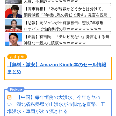
夫婦、不起訴ｗｗｗｗｗｗｗｗ
【高市首相】「私が総裁かどうかとは分けて」
消費減税「2年後に私の責任で戻す」発言を説明
【悲報】元ジャンポケ斉藤被告に懲役7年求刑
ロケバスで性的暴行の罪ｗｗｗｗｗｗｗｗｗ
【正論】有吉氏、「テレビ見ない」発言をする無
神経な一般人に憤慨ｗｗｗｗｗｗｗ
【無料・激安】Amazon Kindle本のセール情報
まとめ
【中国】毎年恒例の大洪水、今年もヤバ
い 湖北省秭帰県で山洪水が市街地を直撃、工
場浸水・車両が次々流される