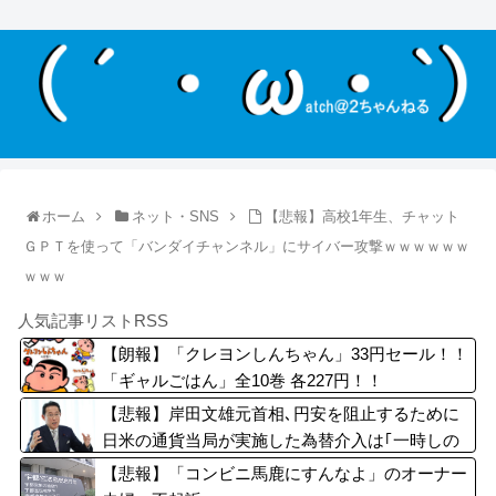
ホーム
ネット・SNS
【悲報】高校1年生、チャット
ＧＰＴを使って「バンダイチャンネル」にサイバー攻撃ｗｗｗｗｗｗ
ｗｗｗ
人気記事リストRSS
【朗報】「クレヨンしんちゃん」33円セール！！
「ギャルごはん」全10巻 各227円！！
【悲報】岸田文雄元首相､円安を阻止するために
日米の通貨当局が実施した為替介入は｢一時しの
ぎに過ぎない｣との認識を示す
【悲報】「コンビニ馬鹿にすんなよ」のオーナー