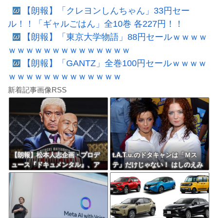
【朗報】「クレヨンしんちゃん」33円セー
ル！！「ギャルごはん」全10巻 各227円！！
【朗報】「東京大学物語」88円セールｗｗｗｗ
ｗｗｗｗｗｗｗｗｗｗｗｗｗｗ
【朗報】「GANTZ」全巻100円セールｗｗｗｗ
ｗｗｗｗｗｗｗｗｗｗｗｗｗ
新着記事画像RSS
【朗報】松本人志企画・プロデ
t.A.T.u.のドタキャンは「Ｍス
ュース『ドキュメンタル』、ア
テ」だけじゃない！ はしのえみ
メリカで初の制作が決定！ 海
「来なかったんですよ…」
外タイトル『LOL』として世界2
5ヶ国・地域で展開