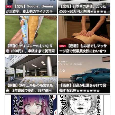
【悲報】Google、Gemini
【悲報】日本車の原価、たった
NEW
が大赤字、史上初のマイナスキ
の30〜90万円と判明ｗｗｗｗｗ
ャッシュフローに陥る・・・
ｗｗｗｗｗｗ
【画像】ディズニーのおいなり
【悲報】もみほぐしマッサ
NEW
巻（600円）、卑猥すぎて賛否両
ージ店で従業員女性にわいせつ
論ｗｗｗｗｗｗｗｗｗ
行為かで男を逮捕ｗｗｗｗｗｗ
ｗｗｗ
【朗報】26年上半期の輸出額最
【画像】日産が社運をかけて発
高 2年連続で更新、8977億円
売するSUVｗｗｗｗｗｗｗ
農水省「インバウンドの増加に
伴い、日本食の認知度が向上」