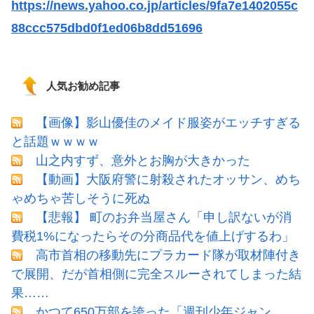
https://news.yahoo.co.jp/articles/9fa7e1402055c
88ccc575dbd0f1ed06b8dd51696
人気お勧め記事
【画像】影山優佳のメイド服姿がエッチすぎる
と話題ｗｗｗｗ
山之内すず、意外とお胸が大きかった
【動画】大阪府警に射殺されたオッサン、めち
ゃめちゃ苦しそうに死ぬ
【悲報】 町のお弁当屋さん「申し訳ないが消
費税1%になったらその分商品代を値上げするわ」
高市首相の移動先にプラカード隊が取材陣付き
で展開、だが首相側に完全スルーされてしまった結
果……
かつて650万部を誇った「週刊少年ジャン