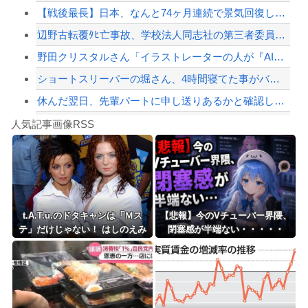
【戦後最長】日本、なんと74ヶ月連続で景気回復していた‥‥
【配信者】「金バエ」のSNS更新が1週間途絶え、様々な憶測が飛び交う。1週間ぶり...
辺野古転覆ﾀﾋ亡事故、学校法人同志社の第三者委員会が調査報告書を公表 … 安全配...
【緊急速報】NYで警官が黒人男性の首を絞め、暴動第二波不可避へ
野田クリスタルさん「イラストレーターの人が『AIに仕事を奪われる』って言ってるけ...
ショートスリーパーの堀さん、4時間寝てた事がバレる
休んだ翌日、先輩パートに申し送りあるかと確認したらいきなりキレられた。このパート...
Powered by livedoor 相互RSS
【狂気】米政府「黒人の梅毒患者399人を治療せず放置したらどうなるか見たろ！」→...
人気記事画像RSS
白石「あ、あきら様……？」あきら「……白石」
8/4のニュース
日本旅行キャンセルすべきか…1万年ぶり史上最大級の火山の兆し＝韓国の反応
更新中止のお知らせ
t.A.T.u.のドタキャンは「Ｍス
【悲報】今のVチューバー界隈、
テ」だけじゃない！ はしのえみ
閉塞感が半端ない・・・・・
海外「おめでとうタキ！」リヴァプール南野がバースデーゴール！！
「来なかったんですよ…」