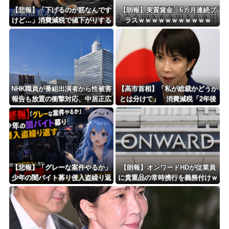
Powered by livedoor 相互RSS
【悲報】「下げるのが筋なんです
【朗報】実質賃金、6カ月連続プ
けど…」消費減税で値下がりする
ラスｗｗｗｗｗｗｗｗｗｗｗ
分と同じだけ商品を値上げして店
頭価格を変えない店も…
NHK職員が番組出演者から性被害
【高市首相】「私が総裁かどうか
報告も放置の衝撃対応、中居正広
とは分けて」 消費減税「2年後
と国分太一の事例もNHKは「加害
に私の責任で戻す」発言を説明
者を守る」のか、指摘される“隠
蔽体質”
【悲報】「グレーな案件やるか」
【朗報】オンワードHDが従業員
少年の闇バイト募り侵入盗繰り返
に貴重品の常時携行を義務付けｗ
す 容疑で中学生2人含む7人逮
ｗｗｗｗｗｗｗｗｗｗｗｗ
捕・・・