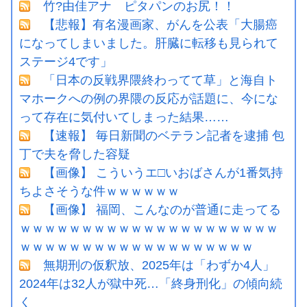
竹?由佳アナ ピタパンのお尻！！
【悲報】有名漫画家、がんを公表「大腸癌
になってしまいました。肝臓に転移も見られて
ステージ4です」
「日本の反戦界隈終わってて草」と海自ト
マホークへの例の界隈の反応が話題に、今にな
って存在に気付いてしまった結果……
【速報】 毎日新聞のベテラン記者を逮捕 包
丁で夫を脅した容疑
【画像】 こういうエ□いおばさんが1番気持
ちよさそうな件ｗｗｗｗｗｗ
【画像】 福岡、こんなのが普通に走ってる
ｗｗｗｗｗｗｗｗｗｗｗｗｗｗｗｗｗｗｗｗｗ
ｗｗｗｗｗｗｗｗｗｗｗｗｗｗｗｗｗｗｗ
無期刑の仮釈放、2025年は「わずか4人」
2024年は32人が獄中死…「終身刑化」の傾向続
く