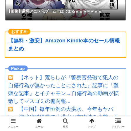
【画像】露悪アニメ化ブーム、はじまるｗｗｗｗｗｗｗ
【無料・激安】Amazon Kindle本のセール情報
まとめ
【ネット】荒らしが『警察官発砲で犯人の
自傷行為が無かったことにされた』記事に「難
癖な記事」とイチャモン→自傷行為の動画が拡
散してマスゴミの偏向報...
【中国】毎年恒例の大洪水、今年もヤバ
い 湖北省秭帰県で山洪水が市街地を直撃、工
場浸水・車両が次々流される
メニュー
ホーム
検索
トップ
サイドバー